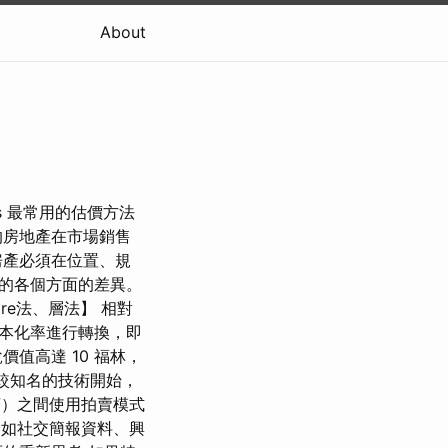
About
antis 最常用的估價方法
的房地產在市場銷售
房產必須在位置、規
的各個方面的差異。
ore法、層法】 相對
本化率進行轉換，即
值高達 10 福林，
比較知名的技術開始，
商）之間使用拍賣模式
例如社交簡報資料、興