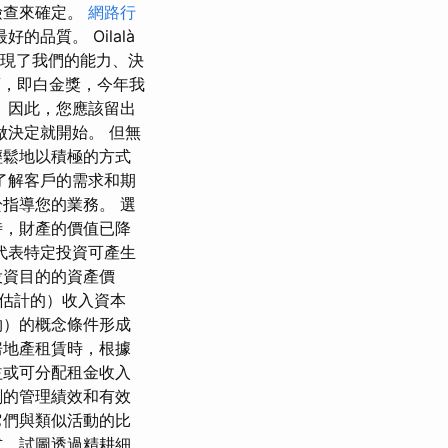
檢查來確定。
網路行
品質。 Oilalà
體現了我們的能力、決
獎項，即白金獎，今年我
 因此，您應該留出
做決定就開始。 但無
輕鬆地以積極的方式
了解客戶的需求和期
指導您的業務。 選
時，財產的價值已降
代表特定投資可產生
投資目的的資產價
估計的）收入資本
物）的概念條件形成
房地產租賃時，根據
益或可分配租金收入
劃的管理績效和有效
它們與類似活動的比
式，試圖透過精耕細