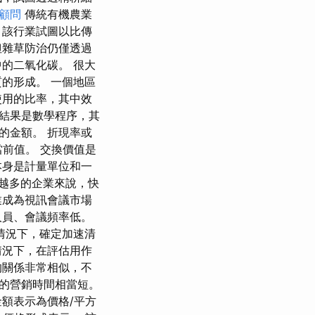
o顧問
傳統有機農業
，該行業試圖以比傳
但雜草防治仍僅透過
的二氧化碳。 很大
的形成。 一個地區
使用的比率，其中效
 結果是數學程序，其
的金額。 折現率或
當前值。 交換價值是
身是計量單位和一
來越多的企業來說，快
業成為視訊會議市場
人員、會議頻率低。
情況下，確定加速清
情況下，在評估用作
的關係非常相似，不
的營銷時間相當短。
額表示為價格/平方