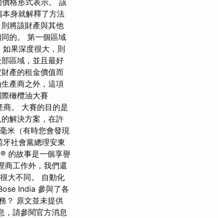
的價格形式表示。 該
稱本身就解釋了方法
，則將該財產與其他
同的。 第一個區域
」。 如果深度很大，則
後部區域，並且最好
定財產的租金價值而
油生產商之外，這項
國際橄欖油大賽
產商。 大賽的目的是
見的解決方案，在許
5 毫米（有時您會發現
葡萄牙社會黨總理安東
m® 的故事是一個享譽
代理商工作外，我們還
有很大不同。 自動化
e India 參與了各
務？ 原文並未提供
細信息，請參閱官方消息