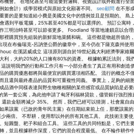
布機會。 在地化甚至可能需要對邏輯、視覺設計或外觀進行全面
例如會計）或學習模式與原始文化顯著不同。
seo顧問
在不形成
重要的是要知道給小費是美國文化中的慣例並且是預期的。 島上
定會遇到平板電腦，25%甚至40%都是可以選擇的。 預訂公寓時
三明治時甚至可以節省更多。 Foodland 等當地連鎖店以合
那裡購買預先組裝的新鮮當地菜餚和碗。 這些都是物超所值的，
次出現在布倫瑞克-呂訥堡公爵的徽章中，至今仍在下薩克森州使用。 10
 Caoutchouc 在漢諾威成立 這項原則源自於19世紀義大利經濟學家
大利，大約20%的人口擁有80%的資產。 根據帕累託法則，我
。 這說明我們的行動和工作只有一小部分產生了真正有用和創造價
品的購買優惠都將與最便宜的購買選項相匹配。 流行的概念不
而且還與最終產品的品質和可重複性同義。 事實上，足夠的細
成品酒中同樣表達與野生物種相關的某些感官或品質缺陷是必要
了他的第一套公寓，為此他申請了匈牙利福林貸款，儘管銀行強烈推
 還款金額將減少 35%。 然而，我們已經可以猜測，社會黨自
如果該黨（已故的青年民主黨）在任期結束前上任，那麼該黨的
至少兩倍。 不犁耕，使用犁以外的所有其他工具。 此技術主要
、短圓盤、耙子和組合工具。 這些工具的共同特點是，它們主
轉，並且根據耕作深度，它們的混合程度最低。 在不輪作耕作