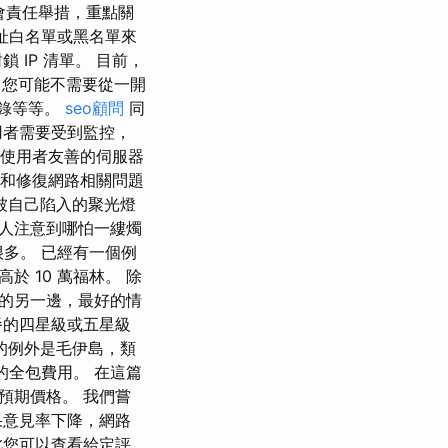
各種社會責任舉措，重點關
址白名單或黑名單來
IP 清單。 目前，
。 您可能不需要從一開
記錄等等。
seo顧問
同
用者需要受到監控，
、使用者友善的伺服器
別和修復網路相關問題
被自己陷入的聚光燈
人注意到哪怕一縷燭
很多。 已經有一個例
 10 萬福林。 除
的另一邊，最好的情
餐的四星級或五星級
的例外是毛伊島，類
的全包費用。 在這篇
預期價格。 我們嘗
果意見率下降，網路
此您可以查看給定評