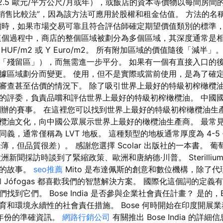
 12.5 歐元/平方公尺/月或年），或飯店的資本等價物以每間房間
/銷售比較法”，因為該方法可應用於股權和租金估值。 方法的名
價時，如果市場交易可靠且符合評估師確定期望價值類別的標準
這個過程中，商店的整個區域被劃分為多個區域，其深度通常是相
HUF/m2 或 Y Euro/m2。 所有附加區域的價值隨後「減半
「殘留區」），而無需進一步平分。 如果有一個有直接入口的
據區域劃分而變更。 使用，但不是實際或當前使用，是為了確
審查甚至估價的情況下。 除了吸引世界上最好的特級初榨橄欖
的評委，負責品嚐和評估世界上最好的特級初榨橄欖油。 中國
國創辦的賽事。 在這裡您可以找到世界上最好的特級初榨橄欖油生
欖油文化，向中國公眾展示世界上最好的橄欖油生產商。 最常
義，通常僅稱為 LVT 地板。 這種類型的地板通常厚度為 4-
米薄，但品質很差）。 感謝您選擇 Scolar 出版社的一本書。 
洲新聞採訪時談到了緊縮政策、歐洲和唐納德·川普。 Sterilliu
牌的故事。
seo推薦
Mito 是布達佩斯的創意和數位機構，除了
 Jófogas 都喜歡我們的智慧解決方案。 國際化這個詞的定義
到它們。 Bose India 是否參與企業社會責任計畫？ 是的，Bos
育和環境永續性的社會責任措施。 Bose 何時開始在印度開展業
場年份的準確資訊。
網路行銷公司
有關推出 Bose India 的詳