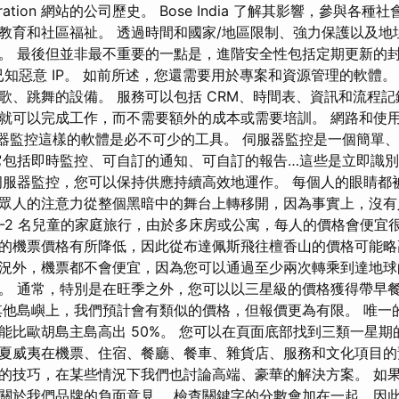
poration 網站的公司歷史。 Bose India 了解其影響，參與
教育和社區福祉。 透過時間和國家/地區限制、強力保護以及地
。 最後但並非最不重要的一點是，進階安全性包括定期更新的封鎖 
億個已知惡意 IP。 如前所述，您還需要用於專案和資源管理的軟體
歌、跳舞的設備。 服務可以包括 CRM、時間表、資訊和流程
就可以完成工作，而不需要額外的成本或需要培訓。 網路和使
 伺服器監控這樣的軟體是必不可少的工具。 伺服器監控是一個簡單
它包括即時監控、可自訂的通知、可自訂的報告…這些是立即識
伺服器監控，您可以保持供應持續高效地運作。 每個人的眼睛都
眾人的注意力從整個黑暗中的舞台上轉移開，因為事實上，沒有
 1-2 名兒童的家庭旅行，由於多床房或公寓，每人的價格會便宜
的機票價格有所降低，因此從布達佩斯飛往檀香山的價格可能略高於
況外，機票都不會便宜，因為您可以通過至少兩次轉乘到達地球
。 通常，特別是在旺季之外，您可以以三星級的價格獲得帶早
他島嶼上，我們預計會有類似的價格，但報價更為有限。 唯一
能比歐胡島主島高出 50%。 您可以在頁面底部找到三類一星期
夏威夷在機票、住宿、餐廳、餐車、雜貨店、服務和文化項目的
的技巧，在某些情況下我們也討論高端、豪華的解決方案。 如
關於我們品牌的負面意見。 檢查關鍵字的分數會加在一起，因