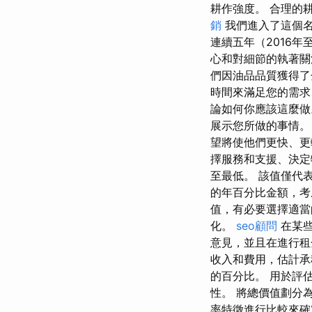
耕作強度。 合理的
銷
我們進入了這個名
連續五年（2016
心和對細節的執著關注
們因油品品質獲得了
時間來滿足您的需求
論如何你應該這麼做
展示您所做的事情。
望將使他們更快、更
擇服務和支援、決定
至最低。 該值僅代
的年百分比金額，考
值，有必要選擇適當
化。
seo顧問
在某些
意見，並且在進行租
收入和費用，估計承
的百分比。 用於評
性。 將總價值劃分
率特徵進行比較來確