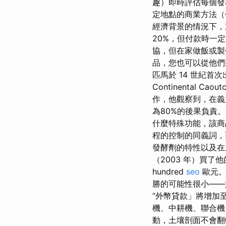
趣）即時評估每個發
定地點的商業方法（
經濟背景的情況下，
20%，但付款時一
協，但在家做飯或製作
品，您也可以從他們
匹馬於 14 世紀首
Continental
作，他觀察到，在義
為80%的後果負責
什麼特殊功能，該商
程的控制的同義詞，
發酵劑的特性以及在
（2003 年）買
hundred
seo
歐元。
勝的可能性很小——
“外幣貸款」將增加
機、中耕機、聯合機
動，土壤剖面不會翻