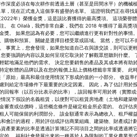
耕作深度必須在每次耕作前透過土層（甚至是田間水平）的機械
單，現在正式進入這個享有盛譽的名單。 這證明我們正在尋找最好的
年至2022年）榮獲金獎，這是該比賽獲得的最高獎項。 這項榮譽
。 在 Oilalà，我們非常自豪，我們在 2018 年獲得了最高
金獎。 如果您認為有必要，您可以繼續進行更有針對性的事情。
、購物和預算。 關鍵是選擇目標受眾或區域。 當然，您可以不
。 事實上，您會發現，如果您知道自己在與誰交談，則可以更
 您要強調的內容以及如何呈現它取決於了解觀眾想聽到什麼。 
輕鬆地滿足他們的需求。 決定您要銷售的產品及其成本將有助於
特定軟體的品牌以及在您的報價上貼上價格標籤非常重要。 此
表「原始」最高和最佳使用情況下形成的值的一小部分。 收益率
慮到給定市場條件下最重要的決定因素。 因此，為了估計用於
的回報率（以百分比表示的比率），該回報率可用於將（實際或
情況下假設的名義租賃，以便對可以租賃房地產（土地和建築
金審查或估價時，這些概念條件是確定租金所必需的。 在評估
租人可能保留的利潤部分。 該金額通常表示為總收入、租戶權
估和會計的過程，用於評估或評估商業組織、建築物、財產或計
為資產要素的比率是透過計算簿記不同項目之間的比率或透過將
定的。 福利社會發展出來的一種基於人為限制的工業化農業形