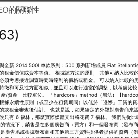
EO的關聯性
463)
tion 與全新 2014 500l 車款系列：500 系列新增成員 Fiat Stell
的租金價值或資本等值。 根據該方法的原則，其他可納入比較
必須考慮接近調查時間時達到的價格或租金。 可以納入比較的
特徵和可及性方面相似，並且可以進行適當的調整，以考慮比較
/資產；比較單位。 「hardcore」method（層法）【hardc
根據永續性原則（或至少在租賃期間）以低於「邊際」工資的資
的或租金審查後估計。 也就是說，如果給定的外觀對廣告商來說價
說只有 6 福林，那麼實際媒體支出將花費 7 福林。 我們先從
競價的情況下，銷售是在多個廣告商（買方）和一個發布商（發布
本質是廣告系統根據發布商和其他第三方資料提供者提供的資料（