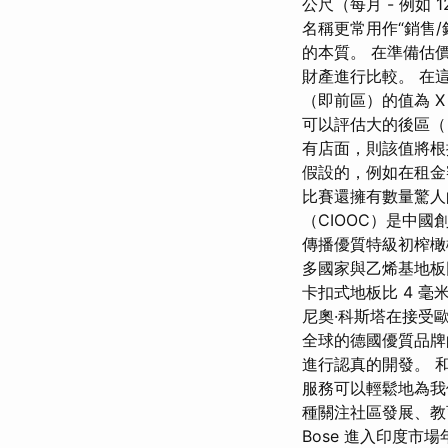
公尺（每月 - 例如
名稱更常用作“銷售
的本質。 在準備估
財產進行比較。 在
（即前區）的值為 X 
可以評估大的後區（
有店面，則該值將根
假設的，例如在租金
比賽還擁有數量驚人
（CIOOC）是中
傳播優質特級初榨橄
多國家與乙烯基地板同
卡扣式地板比 4 毫
尼奧·科斯塔在接受歐
全球的德國優質品
進行認真的開發。 和
服務可以輕鬆地為我們找
種關注社區發展、教
Bose 進入印度市