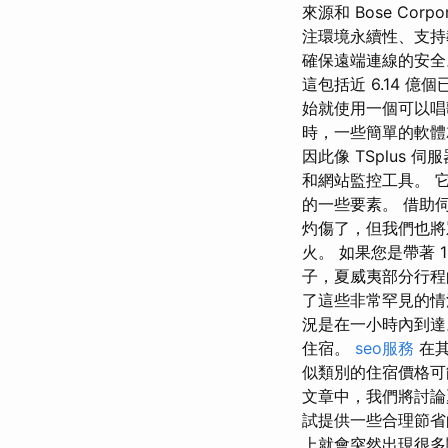
來源和 Bose Cor
注環境永續性、支持
確保遠端連線的安全
這包括近 6.14 
始就使用一個可以唱
時，一些簡單的軟體
因此像 TSplus
和網站監控工具。 
的一些要素。 借助
灼傷了，但我們也將
火。 如果您是帶著
子，夏威夷部分行程
了這些非常罕見的情
況是在一小時內到達
住宿。
seo服務
在其
似類別的住宿價格可
文章中，我們將討論
試提供一些合理節省
上就會突然出現很多