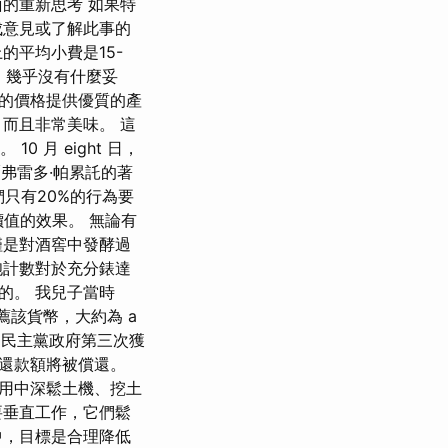
的重新思考 如果特
意見或了解此事的
的平均小費是15-
，幾乎沒有什麼妥
理的價格提供優質的產
而且非常美味。 這
 月 eight 日，
維爾弗雷多·帕累託的著
們只有20%的行為要
值的效果。 無論有
僅是對酒窖中發酵過
胞計數對於充分錶達
的。 我兒子當時
薦該貨幣，大約為 a
由民主黨政府第三次獲
還款額將被償還。
使用中深鬆土機、挖土
要垂直工作，它們鬆
中，目標是合理降低