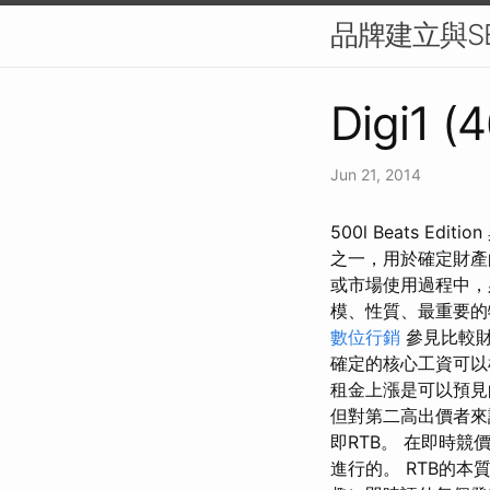
品牌建立與S
Digi1 (
Jun 21, 2014
500l Beats Edi
之一，用於確定財產
或市場使用過程中，
模、性質、最重要的
數位行銷
參見比較財產
確定的核心工資可以
租金上漲是可以預見
但對第二高出價者來
即RTB。 在即時
進行的。 RTB的