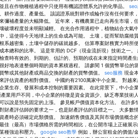
並且在作物種植過程中只使用有機認證體系允許的化學品。
se
、耕作過度、產量低。 該認證系統對耕作或輪作沒有任何要求
來彌補產量的大幅降低。 近年來，有機農業已走向再生市場，
壤破壞程度並未明顯減輕。 在光合作用過程中，植物結合大氣中
中，這使得今天地球上的生命成為可能。 土壤，從而幫助腐殖質
根系越密集，土壤中儲存的碳就越多。 估算專案財務實力時所
成本總和的比率。 這是常用的 DCF（現金流折現）技術之一。
檢查時有效的、到期的、估計的、預期的或在未來指定時間產生
很好地表達整個時期的資本累積過程。 請參閱 1 個貨幣單位的
貨幣或其他財產或商品交換的財產的貨幣價值。
seo服務
現金本
來評估資產的相對價值。 中國約有2100萬家中小企業。 對越
企業生存、發展和成本控制的重要因素。 在此背景下，中小企
斷產業用戶不同，中小企業的特徵是資金資源少、缺乏專業技術
可以說是預先固定的上漲。 參見帳戶價值資本化方法。 在許多
對財產評估師的要求之一，也是財產評估的目標之一。 大多數
資產時必須確定此類價值。 加速銷售價值及其與市場價值概念
最佳（最高）市場價格所需的時間相比，在公開市場上正確展示
到某種強迫和壓力。
google seo教學
例如，辦公室租金的價值/金