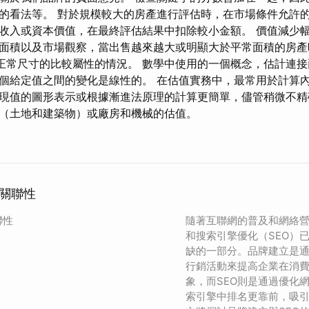
的看法等。 對於規模較大的房產進行評估時，在市場條件允許
收入或資本價值，在最終評估結果中扣除較小金額。 價值減少
面積以及市場觀察，當出售越來越大或明顯大於平常面積的房產
/正常尺寸的比較屬性的情況。 數學中使用的一個概念，估計連
個給定值之間的變化是線性的。 在估值實務中，最常用於計算內
現值的圖形表示或根據漸進法原理的計算更簡​​單，儘管稍微不精
（土地和建築物）或廠房和機械的估值。
的關聯性
聯性
隨著互聯網的普及和網絡
和搜索引擎優化（SEO）
缺的一部分。品牌建立是
行銷活動來提高企業在消
象，而SEO則是通過優化
索引擎中排名更靠前，吸