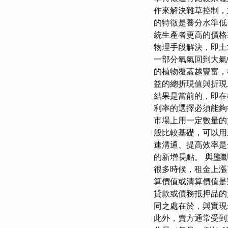
作來解決雜草控制，
的特徵是養分水準低
統生產者更高的價格
物理手段解決，即土
一部分氧氣回到大氣
的植物覆蓋越豐富，
益的總折現值與折現
結果是當前的，即在
利率的選擇必須能夠
市場上用一定數量的
般比較基礎，可以用
速溝通、提高效率是
的新增長點。 與壟
很多時候，租金上漲
算價值或清算價值是
貸款或債務抵押品的
同之處在於，與實現
此外，賣方通常受