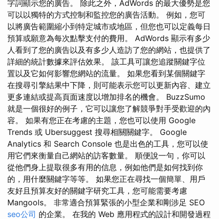
字詞顯示您的廣​​告。 除此之外，AdWords 的最大優勢是您
可以以獨特的方式控制和監控您的廣告活動。 例如，您可
以將廣告範圍縮小到特定城市或地區，但您也可以定義每日
預算或願意為每次點擊支付的費用。 AdWords 顯示有多少
人看到了您的廣告以及有多少人造訪了您的網站，也提供了
詳細的統計數據來評估效果。 該工具可讓您追蹤關鍵字位
置以及它如何影響您網站的流量。 如果您看到某個關鍵字
在搜尋引擎結果中下降，則可能表示您可以更新內容、建立
更多連結或提高頁面速度以增加排名的機會。 BuzzSumo
就是一個很好的例子，它可以讓您了解競爭對手受歡迎的內
容。 如果有您正在考慮的主題，您也可以使用 Google
Trends 或 Ubersuggest 搜尋相關關鍵字。 Google
Analytics 和 Search Console 也是出色的工具，您可以使
用它們來衡量自己網站的訪客數量。 順便說一句，你可以
從他們身上提取很多有用的信息，例如他們是如何找到你
的，用什麼關鍵字等等。 如果您正在尋找一個簡單、用戶
友好且預算友好的關鍵字研究工具，您可能需要考慮
Mangools。 非常適合預算緊張的小型企業和剛涉足 SEO
seo公司
的企業。 在我的 Web 應用程式的設計和開發過程