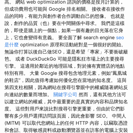
高。 網站 web optimization 諮詢的價格是按月計算的，
但成功費用也可能與 Google 排名相關。 接收者在接收作
品的同時，有能力與創作者合作調動自己的想像。 也就是
說，創作的品質（也）要在中間關係中尋求。 我們是這樣
的，即使是牆上的一個點，如果一個有趣的目光落在它身
上，它也會變得有意義。 要全面了解 search engine
seo
是什麼
optimization 原理和活動絕對是一個很好的開始。
無論你打算以後自己做SEO，還是希望「專家」不要衝破籬
笆。 或者 DuckDuckGo 可能是隱私狂市場上的主要搜尋
引擎。 這適用於鄰近的地理區域，對於擁有實體店的地點
特別有用。 大量 Google 搜尋包含地理元素，例如“鳳凰城
的鞋店”，因此值得考慮如何優化您在當地的知名度。 這與
第四支柱相關，因為網站在搜尋引擎眼中的權威隨著網站反
向連結的數量而增加。
關鍵字公司
然而，還有其他方法可
以建立網站的權威，其中最重要的是真實的內容和品牌知名
度。 這些對用戶來說比對搜尋引擎更重要，但由於它們影
響有多少用戶選擇訪問該頁面，因此會影響 SEO。 中間人
(MITM) 可以取代您網站上的任何 HTTP 內容，以竊取憑證
和會話、取得敏感資料或啟動瀏覽器並在訪客的電腦上安裝