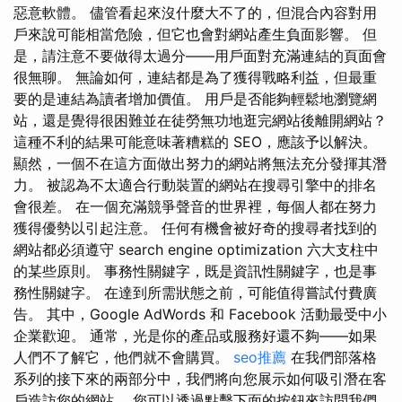
惡意軟體。 儘管看起來沒什麼大不了的，但混合內容對用
戶來說可能相當危險，但它也會對網站產生負面影響。 但
是，請注意不要做得太過分——用戶面對充滿連結的頁面會
很無聊。 無論如何，連結都是為了獲得戰略利益，但最重
要的是連結為讀者增加價值。 用戶是否能夠輕鬆地瀏覽網
站，還是覺得很困難並在徒勞無功地逛完網站後離開網站？
這種不利的結果可能意味著糟糕的 SEO，應該予以解決。
顯然，一個不在這方面做出努力的網站將無法充分發揮其潛
力。 被認為不太適合行動裝置的網站在搜尋引擎中的排名
會很差。 在一個充滿競爭聲音的世界裡，每個人都在努力
獲得優勢以引起注意。 任何有機會被好奇的搜尋者找到的
網站都必須遵守 search engine optimization 六大支柱中
的某些原則。 事務性關鍵字，既是資訊性關鍵字，也是事
務性關鍵字。 在達到所需狀態之前，可能值得嘗試付費廣
告。 其中，Google AdWords 和 Facebook 活動最受中小
企業歡迎。 通常，光是你的產品或服務好還不夠——如果
人們不了解它，他們就不會購買。
seo推薦
在我們部落格
系列的接下來的兩部分中，我們將向您展示如何吸引潛在客
戶造訪您的網站。 您可以透過點擊下面的按鈕來訪問我們