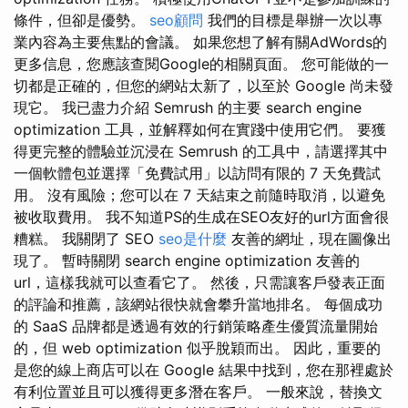
條件，但卻是優勢。
seo顧問
我們的目標是舉辦一次以專
業內容為主要焦點的會議。 如果您想了解有關AdWords的
更多信息，您應該查閱Google的相關頁面。 您可能做的一
切都是正確的，但您的網站太新了，以至於 Google 尚未發
現它。 我已盡力介紹 Semrush 的主要 search engine
optimization 工具，並解釋如何在實踐中使用它們。 要獲
得更完整的體驗並沉浸在 Semrush 的工具中，請選擇其中
一個軟體包並選擇「免費試用」以訪問有限的 7 天免費試
用。 沒有風險；您可以在 7 天結束之前隨時取消，以避免
被收取費用。 我不知道PS的生成在SEO友好的url方面會很
糟糕。 我關閉了 SEO
seo是什麼
友善的網址，現在圖像出
現了。 暫時關閉 search engine optimization 友善的
url，這樣我就可以查看它了。 然後，只需讓客戶發表正面
的評論和推薦，該網站很快就會攀升當地排名。 每個成功
的 SaaS 品牌都是透過有效的行銷策略產生優質流量開始
的，但 web optimization 似乎脫穎而出。 因此，重要的
是您的線上商店可以在 Google 結果中找到，您在那裡處於
有利位置並且可以獲得更多潛在客戶。 一般來說，替換文