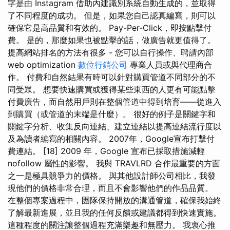
字是由 Instagram 借助內建識別系統自動生成的，並取得
了不同程度的成功。 但是，如果您自己認真編寫，則可以
確保它是高品質和有效的。 Pay-Per-Click，即按點擊付
費。 是的，那麼如果也被點擊的話，做廣告就更值得了。
提高網站排名的方法有很多 - 您可以自行操作、聘請內部
web optimization
數位行銷公司
專業人員或與代理商合
作。 付費和自然結果有時可以針對購買管道不同部分的不
同受眾。 想要快速購買或獲得某些東西的人更有可能點擊
付費廣告，而自然用戶則在整個管道中得到培育——從進入
到購買（或管道的末端是什麼）。 很好的例子是關鍵字和
關鍵字分析、收集反向連結、建立連結以提高連結流行度以
及為讀者編寫的相關內容。 2007年，Google宣布打擊付
費連結。 [18] 2009 年，Google 宣布已採取措施減輕
nofollow 屬性的影響。 我與 TRAVLRD 合作最重要的方面
之一是極具競爭力的價格。 與其他設計師公司相比，我發
現他們的價格非常合理，而且不會影響他們的作品品質。
在整個專案過程中，團隊保持開放的溝通管道，確保我始終
了解最新進展，並且我的任何反饋或建議都得到快速實施。
這種程度的關注讓整個過程充滿樂趣和無壓力。 我衷心推