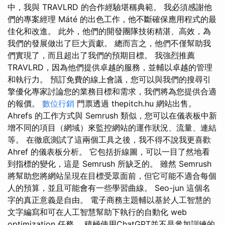
中，我與 TRAVLRD 的合作經驗堪稱典範。 我必須感謝他
們的專案經理 Máté 的出色工作，他不斷確保應用程式的最
佳化和改進。 此外，他們的開發團隊技術精湛、高效，為
我們的發展做出了巨大貢獻。 總而言之，他們不僅幫助我
們實現了，而且超出了我們的預期目標。 我強烈推薦
TRAVLRD，因為他們提供卓越的服務，並輔以卓越的管理
和執行力。 預訂免費的線上會議，您可以與我們的搜尋引
擎優化專家討論您的業務目標和需求，我們將為您提供合適
的報價。
數位行銷
門票透過 thepitch.hu 網站出售。
Ahrefs 的工作方式與 Semrush 類似，您可以在儀表板中新
增不同的項目（網域）來監控網站的運作狀況、流量、連結
等。 在徹底測試了這兩個工具之後，我不得不說我更喜歡
Ahref 的儀表板分析。 它包括折線圖，可以一目了然地看
到指標的變化，這是 Semrush 所缺乏的。 雖然 Semrush
將幫助您將網站呈現在目標受眾面前，但它可能不適合每個
人的預算，並且可能會有一些學習曲線。 Seo-jun 這個名
字的真正意義是自由。 電子商務主題輔以基於人工智慧的
文字編寫和可在人工智慧幫助下執行的自動化 web
optimization 任務。 積極使用ChatGPT並不是參加訓練的