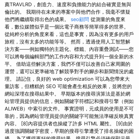
薦TRAVLRD，創造力、速度和負擔能力的結合確實是無與
倫比的。 我期待在未來的專案中與他們合作，我毫不懷疑
他們將繼續取得出色的成果。
seo顧問
從測量的角度來
看，數位媒體似乎是一個比電子商務等簡單得多的世界。
從純粹分析的角度來看，這也是事實，因為沒有更多的用戶
旅程，沒有太多的功能等等。 然而，透過使用人工智慧解
決方案——例如獨特的主題化、標籤、內容重疊測試——您
可以將每個編輯部門的工作內容和方式提升到一個全新的水
平。 借助這些解決方案，我們不僅可以改善自己家周圍的
運營，還可以更準確地了解競爭對手的腳步和新聞情況的處
理。 請記住，良好的 web optimization 可以為您帶來大
量訪客，但糟糕的 SEO 可能會產生相反的效果，並將您的
網站深埋在搜尋結果中。 早期版本的搜尋演算法是基於網
站管理員提供的信息，例如關鍵字符標記和搜尋引擎（例如
ALIWEB）中索引的文件。 事實證明，元成員的使用是不可
靠的，因為網站管理員提供的關鍵字可能無法準確反映真實
內容。 [8]內容提供者也操縱了許多 HTML 屬性。 [9]由於
過度強調關鍵字密度，早期的搜尋引擎遭受了排名操縱的困
擾。 為了獲得更好的搜尋結果，搜尋引擎必須確保顯示最