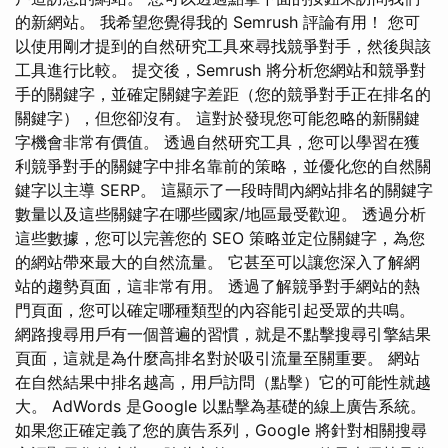
的新網站。 我希望您覺得我的 Semrush 評論有用！ 您可
以使用剛才提到的自然研究工具來尋找競爭對手，然後與該
工具進行比較。 提交後，Semrush 將分析您網站和競爭對
手的關鍵字，並確定關鍵字差距（您的競爭對手正在排名的
關鍵字），但您卻沒有。 這對於發現您可能忽略的新關鍵
字機會非常有價值。 透過自然研究工具，您可以學習在獲
利競爭對手的關鍵字中排名靠前的策略，並優化您的自然關
鍵字以主導 SERP。 這顯示了一段時間內網站排名的關鍵字
數量以及這些關鍵字在哪些國家/地區最受歡迎。 透過分析
這些數據，您可以完善您的 SEO 策略並定位關鍵字，為您
的網站帶來最大的自然流量。 它甚至可以讓您深入了解網
站的趨勢頁面，這非常有用。 透過了解競爭對手網站的熱
門頁面，您可以確定哪種類型的內容能引起受眾的共鳴。
網路搜尋用戶有一個普遍的習慣，就是不點擊搜尋引擎結果
頁面，這就是為什麼高排名對於吸引流量至關重要。 網站
在自然結果中排名越高，用戶訪問（點擊）它的可能性就越
大。 AdWords 是Google 以點擊為基礎的線上廣告系統。
如果您正確定義了您的廣告系列，Google 將針對相關搜尋