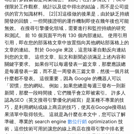
僅限於工作觀察、統計以及從中得出的結論，而不是公司提
供的官方知識材料。 [2][3]這樣做的後果是，由於缺乏持續
開發的回饋，一些間接證明的運作機制即使在幾年後也可能
無效。 在搜尋引擎優化領域，需要進行和監控持續的研究
和測試。 前 10 個頁面平均有 130 個內部連結。 使用引用
引用，即在您的部落格文章中放置指向其他網站部落格上的
文章的連結。 對於 Google 來說，這意味著自動反向連結
到您的文章。 這些文章、貼文和新聞必須滿足上述內容和
關鍵字要求。 如果你可以每週發表一篇文章，那麼應該總
是每週發表一篇，而不是一周發表三篇文章，然後一個月就
什麼都不發表。 這很重要，因為 Google 的機器人可以
「習慣」您的網站。 例如，如果您總是每週三發布一則新
新聞，那麼一段時間後，它們幾乎會立即被索引。 許多人
認為SEO（英文搜尋引擎優化的縮寫）是某種不專業的技
巧，是利用網站或線上商店的技巧，使其在Google搜尋結
果清單中取得領先。 這就是為什麼在本文中，您可以了解
準確、專業的 search engine
數位行銷
optimization 技
術，這些技術可用於讓您的線上商店在搜尋引擎中排名更