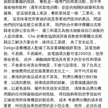
旅館或餐廳的痕跡。 餐飲是一種專門的商業活動，其中準
備食物和飲料（通常供當地消費）並提供相關的娛樂和其他
服務。 從這個意義上來說，餐飲業就是一個「工業化」生
產。 這意味著您所要做的就是查看他們提供的產品、閱讀
他們的評論並建立候選名單。 我們的合作夥伴費爾法克斯
縣老化辦公室在周一、週三和週五為無法做飯或自己做飯的
人提供膳食。 Cho 的餐飲協調員與會員教會和費爾法克斯
縣志工解決方案合作，維持志工基礎。 為了安全起見，
Deligo送餐機器人配備了高容量磷酸鐵鋰電池，該電池耐
熱、不易燃、不易爆炸。 放電循環次數可達2000次，使用
壽命更長。 此外，磷酸鐵鋰電池具有更大的安全性和環保
性，不會產生有害化學物質，不會污染環境。 除了住房之
外，食物費用也是您最重要的支出之一。 與平均月薪相
比，奧地利的食品成本並不算高。 對擠出機進行例行檢
查，以識別磨損、損壞或故障的跡象。 請遵循建議的指
南，以避免過熱、爆炸和其他安全隱患。 清除食品擠出機
周圍的任何障礙物或絆倒危險。 尋找能夠幫助您學習如何
正確使用和保養機器的製造商。 成本 考慮擠出機的成本很
重要，特別是如果您經營的是小型企業。 然而，必須在成