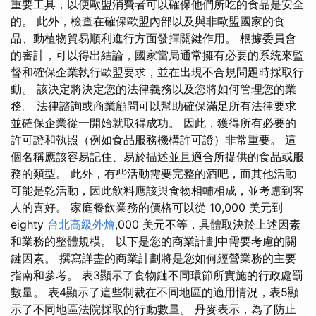
重要工具，以便歐盟消費者可以確保他們所吃的食品是安全
的。 此外，檢查在確保歐盟內部以及與非歐盟國家的食
品、動植物貿易順利進行方面發揮關鍵作用。 根據委員會
的審計，可以得出結論，國家當局通常擁有必要的系統來監
督和確保企業執行歐盟要求，並在出現不合規問題時採取行
動。 該決定將決定您的法律義務以及您將如何管理您的業
務。 法律諮詢或商業顧問可以幫助確保滿足所有法律要求
並確保企業從一開始就取得成功。 因此，獲得所有必要的
許可證和執照（例如食品服務機構許可證）非常重要。 這
個名稱應該容易記住、易於描述並且適合所提供的食品或服
務的類型。 此外，有些活動需要完整的酒吧，而其他活動
可能是乾活動，因此飲料應該與食物相輔相成，並考慮到客
人的喜好。 家庭餐飲業務的價格可以從 10,000 美元到
eighty
台北高級外燴
,000 美元不等，具體取決於上述因素
和業務的整體規模。 以下是您的商業計劃中需要考慮的關
鍵因素。 撰寫詳盡的商業計劃將是您如何經營業務的主要
指南和參考。 表3顯示了食物鏈不同環節所實施的行政處罰
數量。 表4顯示了這些制裁在不同地區的適用情況，表5顯
示了不同地區法院採取的行動數量。 丹麥表示，為了防止