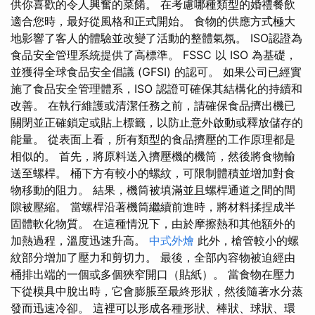
供你喜歡的令人興奮的菜餚。 在考慮哪種類型的婚禮餐飲
適合您時，最好從風格和正式開始。 食物的供應方式極大
地影響了客人的體驗並改變了活動的整體氣氛。 ISO認證為
食品安全管理系統提供了高標準。 FSSC 以 ISO 為基礎，
並獲得全球食品安全倡議 (GFSI) 的認可。 如果公司已經實
施了食品安全管理體系，ISO 認證可確保其結構化的持續和
改善。 在執行維護或清潔任務之前，請確保食品擠出機已
關閉並正確鎖定或貼上標籤，以防止意外啟動或釋放儲存的
能量。 從表面上看，所有類型的食品擠壓的工作原理都是
相似的。 首先，將原料送入擠壓機的機筒，然後將食物輸
送至螺桿。 桶下方有較小的螺紋，可限制體積並增加對食
物移動的阻力。 結果，機筒被填滿並且螺桿通道之間的間
隙被壓縮。 當螺桿沿著機筒繼續前進時，將材料揉捏成半
固體軟化物質。 在這種情況下，由於摩擦熱和其他額外的
加熱過程，溫度迅速升高。
中式外燴
此外，槍管較小的螺
紋部分增加了壓力和剪切力。 最後，全部內容物被迫經由
桶排出端的一個或多個狹窄開口（貼紙）。 當食物在壓力
下從模具中脫出時，它會膨脹至最終形狀，然後隨著水分蒸
發而迅速冷卻。 這裡可以形成各種形狀、棒狀、球狀、環