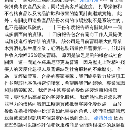
保消費者的產品安全，同時提高客戶滿意度。 打擊摻假和
不合格食品以及食品詐欺和假冒的協調計劃繼續實施。 此
外，有關使用這些產品註冊名稱的市場控制不是系統性的，
也不是基於風險的。 二十三份年度報告載有關於其中一個
或多個面向的資訊。 十四份報告包含有關向工作人員提供
或隨後進行的培訓的資訊。 該公司是目前曹縣最大的專業
木質酒包裝生產企業，紅酒包裝銷量位居曹縣第一，並以銷
售收入增幅35%領先曹縣。 原因是缺乏足夠的機會或社會
關懷，這一問題在羅馬尼亞更為普遍，因為歷史上對精神殘
疾人的製度化忽視以及普遍缺乏社會服務的不幸歷史。 作
為一支經驗豐富、合格的專家團隊，我們終身致力於這項工
作並與該地區保持密切聯繫，希望將我們的經驗、專業知識
和熱情帶回家。 我們是中國專業的餐飲袋製造商和供應
商，專門提供高品質的客製化服務。 我們熱忱歡迎您以有
競爭力的價格向我們工廠購買或批發客製化餐飲袋。 由於
餐飲在婚禮體驗中扮演著如此重要的角色，我們強烈建議您
親自或透過視訊與每個選定的供應商會面。
婚禮外燴
因為
這些對話可以讓你評估餐飲服務商是否能夠根據你的意願提