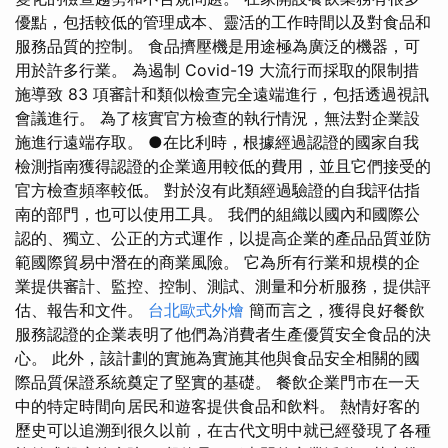
優點，包括較低的管理成本、靈活的工作時間以及對食品和
服務品質的控制。 食品擠壓機是用途極為廣泛的機器，可
用於許多行業。 為遏制 Covid-19 大流行而採取的限制措
施導致 83 項審計和類似檢查完全遠端進行，包括透過視訊
會議進行。 為了核實官方檢查的執行情況，無法對企業設
施進行遠端存取。 ●在比利時，根據經過認證的國家自我
檢測指南獲得認證的企業適用較低的費用，並且它們接受的
官方檢查頻率較低。 對於沒有此類經過驗證的自我評估指
南的部門，也可以使用工具。 我們的組織以國內和國際公
認的、獨立、公正的方式運作，以提高企業的產品品質並防
範國際貿易中潛在的商業風險。 它為所有行業和規模的企
業提供審計、監控、控制、測試、測量和分析服務，提供評
估、報告和文件。
台北歐式外燴
簡而言之，獲得良好餐飲
服務認證的企業表明了他們為消費者生產優質安全食品的決
心。 此外，該計劃的實施為實施其他與食品安全相關的國
際品質保證系統奠定了堅實的基礎。 餐飲企業門市在一天
中的特定時間向居民和遊客提供食品和飲料。 熱情好客的
歷史可以追溯到很久以前，在古代文明中就已經發現了各種