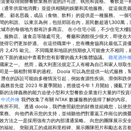
您需要取得開辦餐飲業務所需的許可證、執照和資格。 餐飲是一
（通常供當地消費）並提供相關的娛樂和其他服務。 從這個意
產。 顧名思義，成品（食物、飲料）的提供是一種服務。 一個
間的和諧。 以東京為例，包括郊區在內，居民數超過1,300萬
大城市的每個地方都有許多商店。 在小住宅小區，不少住宅大樓
、服飾店、速食店等隨處可見。 餐廳和酒館很少很大，即使在
使得它們更加舒適。 在這些職業中，您有機會協商比最低工資優
 2,475 歐元。 不同職業和地區的預期收入可能會大不相同
在下面的連結中查看對您有影響的義大利集體協議。
雞尾酒外
國家之一。 然而，義大利憲法規定工人有權為自己和家人領取生
司是一個相對簡單的過程。 Doola 可以為您提供一站式服務，
 潛在的訴訟可能由多種情況引起，例如食源性疾病、滑倒和跌
提供義務首先從 2023 年夏季開始，然後從今年 1 月開始，擾亂
新的法律義務的能力迫使小型和大型餐飲企業進行大量的IT投資
。
中式外燴
我們收集了有關 NTAK 數據服務的值得了解的內容。
有所不同。 透過 doola，我們會照顧您的財務並組織您，以便
業務。 向他們表示您的支持，並傾聽他們對重返工作崗位的擔憂
效方法之一是採用強有力的內部溝通策略。 向您的團隊展示安
的福祉。 突顯員工的成就和里程碑、展示團隊照片和勵志名言