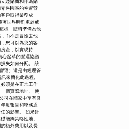
獨立經銷商和作為銷
和零售園區的空置營
助客戶取得業務成
隨著世界時刻處於戒
這樣，隨時準備為他
菜，而不是冒險去他
刻，您可以為您的客
的房產，以實現持
精心起草的營運協議
損失如何分配。 該
營運）還是由經理管
資訊來簡化此過程。
人必須是在正常工作
一個實際地址。 使
公司在國家中享有良
、年度報告和稅務通
任的影響。 如果針
基礎能夠策略性地、
問的額外費用以及長