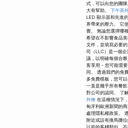
式，可以向您的團隊
大有幫助。
下午茶
LED 顯示器和先
界帶來的壓力。 它
覺。 無論您選擇哪
希望在不影響食品美
文件，並填寫必要的
司（LLC）是一個
議，以明確每個合夥
客享用 - 您可能
同。 透過我們的免
多免費模板，您可以
一直是幾乎所有餐飲
對公司的認同。 了
外燴
在這種情況下，在
匈牙利歐洲新聞的商業
處理隱私權政策。 透過
附近或設有換馬攤位
以前的客棧類似，不