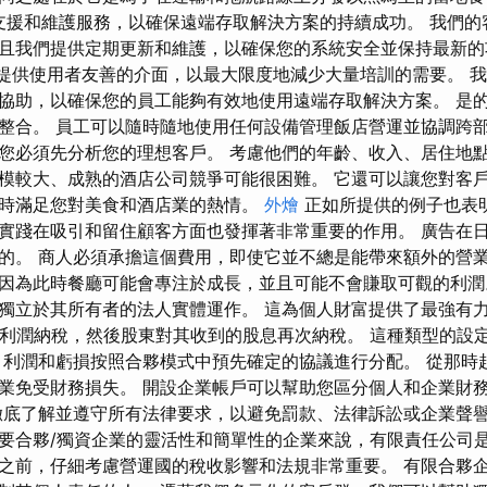
全面的支援和維護服務，以確保遠端存取解決方案的持續成功。 我們
且我們提供定期更新和維護，以確保您的系統安全並保持最新
致力於提供使用者友善的介面，以最大限度地減少大量培訓的需要。 
協助，以確保您的員工能夠有效地使用遠端存取解決方案。 是的，T
整合。 員工可以隨時隨地使用任何設備管理飯店營運並協調跨部
您必須先分析您的理想客戶。 考慮他們的年齡、收入、居住地點
模較大、成熟的酒店公司競爭可能很困難。 它還可以讓您對客
時滿足您對美食和酒店業的熱情。
外燴
正如所提供的例子也表
實踐在吸引和留住顧客方面也發揮著非常重要的作用。 廣告在
的。 商人必須承擔這個費用，即使它並不總是能帶來額外的營業
為此時餐廳可能會專注於成長，並且可能不會賺取可觀的利潤。 C
獨立於其所有者的法人實體運作。 這為個人財富提供了最強有
其利潤納稅，然後股東對其收到的股息再次納稅。 這種類型的設
 利潤和虧損按照合夥模式中預先確定的協議進行分配。 從那時
業免受財務損失。 開設企業帳戶可以幫助您區分個人和企業財
徹底了解並遵守所有法律要求，以避免罰款、法律訴訟或企業聲譽
要合夥/獨資企業的靈活性和簡單性的企業來說，有限責任公司
之前，仔細考慮營運國的稅收影響和法規非常重要。 有限合夥