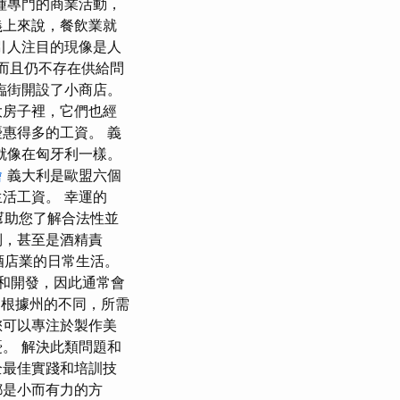
種專門的商業活動，
義上來說，餐飲業就
引人注目的現像是人
，而且仍不存在供給問
臨街開設了小商店。
大房子裡，它們也經
惠得多的工資。 義
，就像在匈牙利一樣。
燴
義大利是歐盟六個
活工資。 幸運的
幫助您了解合法性並
倒，甚至是酒精責
了酒店業的日常生活。
和開發，因此通常會
 根據州的不同，所需
您可以專注於製作美
。 解決此類問題和
全最佳實踐和培訓技
都是小而有力的方