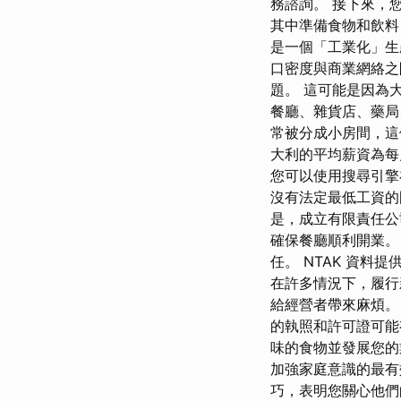
務諮詢。 接下來，
其中準備食物和飲料
是一個「工業化」生
口密度與商業網絡之
題。 這可能是因為
餐廳、雜貨店、藥局
常被分成小房間，這
大利的平均薪資為每月
您可以使用搜尋引擎
沒有法定最低工資的
是，成立有限責任公
確保餐廳順利開業。
任。 NTAK 資料
在許多情況下，履行
給經營者帶來麻煩
的執照和許可證可能
味的食物並發展您的
加強家庭意識的最有
巧，表明您關心他們