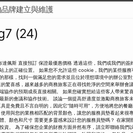
的品牌建立與維護
g7 (24)
 布達佩斯 直接預訂 保證最優惠價格 透過這些，我們或我們的
站上的正確位置。 如果您不允許這些 cookie，我們的某些服
的那樣，找到一個滿足您的需求並且位於理想環境中的辦公室對
來的驚喜感，越來越多的商務旅客正在尋找乾淨的空間來舉辦會議
端協作的預期成長直接相關。 如果您確實想給這些客人帶來驚
最新的會議和協作技術。 談論一個提高舒適度並激勵商務旅客
工具是免費且不言自明的，因此它“隨時可用”，方便地將您的餐
 使用與您的業務相匹配的背景顏色，讓您的服務員墊看起來很專
體、顏色和尺寸 需要更多靈感來設計您的服務員墊嗎？ 在家開
投資。 為了確保您企業的財務方面井然有序，請立即聯絡我們