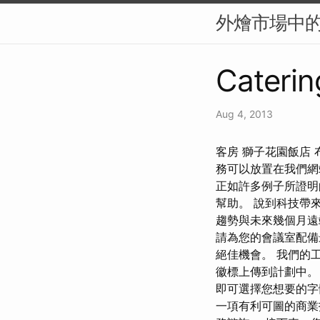
外燴市場中
Caterin
Aug 4, 2013
客房 獅子花園飯店
務可以放置在我們網
正如許多例子所證明
幫助。 說到科技帶
趨勢與未來幾個月遠
請為您的會議室配備
絕佳機會。 我們的
徽標上傳到計劃中。
即可選擇您想要的字
一項有利可圖的商業