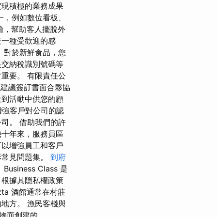
實現積極的業務成果
一，例如數位看板、
驗，幫助客人擺脫外
造一種受歡迎的感
 對於新鮮食品，您
提交納稅識別號碼等
重要。 有限責任公
也建議簽訂書面合夥協
送到活動中供您的顧
增強客戶對公司的認
司。 借助我們的許
幾十年來，服務員區
可以增強員工和客戶
形常見問題集。
到府
ess Class 是
M 根據其隱私權政策
zta 酒館通常在村莊
地方。 漁民客棧與
物而創建的。