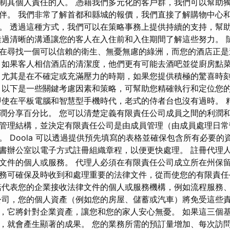
制其個人責任的人。 憑藉我們多元化的客戶群，我們可以幫助
伴。 我們非常了解首都和縣城的報價，我們直接了解購物中心
。 透過這種方式，我們可以在策略事務上提供持續的支持，幫
透過清晰的溝通讓您的客人在入住前和入住期間了解這些努力。 
在尋找一個可以信賴的衛生、無憂無慮的綠洲，而您的酒店正是
，如果客人相信酒店的清潔度，他們更有可能去酒吧並從廚房點
 尤其是在不確定或充滿壓力的時期，如果您提供積極的驚喜時
 以下是一些關鍵考慮因素和策略，可幫助您精確執行和定位您
即使在平板電腦和智慧型手機時代，老式的侍者台也沒有過時。 
潤分享百分比。 您可以清楚定義有限責任公司成員之間的利潤和
管理結構，並決定有限責任公司是由成員管理（由成員處理日常
。 Doola 可以透過提供預先填寫的表格並確保包含所有必要的
書辦公室以電子方式註冊組織章程，以便更快處理。 註冊代理
文件的個人或服務。 代理人必須在有限責任公司成立所在州保留
務可確保及時收到和處理重要的法律文件，從而使您的有限責任
諾代表您的企業接收法律文件的個人或服務機構，例如流程服務
公司，您的個人資產（例如您的房屋、儲蓄或汽車）將免受這些責
，它將針對企業資產，讓您和您的家人安心無憂。 如果這三個
，就會產生顯著的成果。 您的業務所需的預訂量增加、每次訪