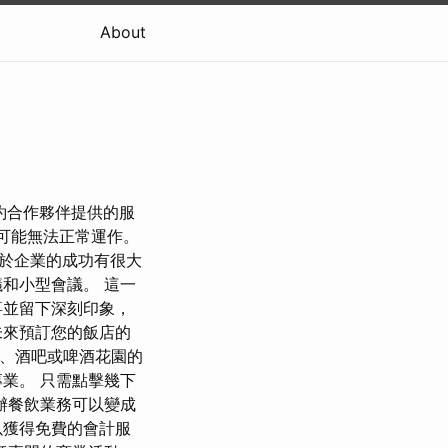
About
簽約合作夥伴提供的服
務可能無法正常運作。
於企業的成功有很大
和小型會議。 這一
喜並留下深刻印象，
未來預訂您的飯店的
廳、酒吧或啤酒花園的
業。 只需點擊幾下
辦餐飲業務可以變成
以獲得免費的會計服