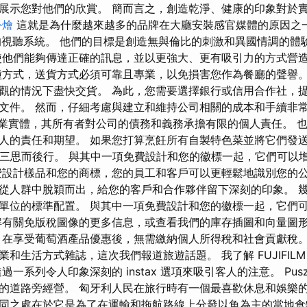
展示您對他們的欣賞。 簡而言之，創造乾淨、健康的印象對於
外燴
這就是為什麼越來越多的品牌在大廳安裝感官媒體的原因之
進的視聽系統。 他們的目標是創造無與倫比的刺激和異國情調的體
使他們能夠傳達正確的訊息，並以更強大、更有吸引力的方式營
種方式，送貨方式必須可靠且專業，以免損害您作為餐廳的聲譽。
觀的情況下盡快交貨。 為此，您需要選擇銀行或信用合作社，
文件。 然而，仔細考慮與建立和維持公司相關的成本和手續非常
企業實體，其所有者對公司的債務和義務承擔有限的個人責任。 
人的責任和期望。 如果您打算烹飪所有自製特色菜並將它們發
需要三思而後行。 與其中一項免費設計和您的徽標一起，它們可以
費設計樣品和您的商標，您的員工和客戶可以更輕鬆地識別您的公
從人群中脫穎而出，給您的客戶和合作夥伴留下深刻的印象。 
單位的標準配置。 與其中一項免費設計和您的徽標一起，它們
解有關免版稅圖像的更多信息，或查看我們的庫存插圖和向量圖
享受葡萄酒產品優惠後，無需繳納個人所得稅和社會貢獻稅。 Busin
和生活方式雜誌，這次我們報道旅遊話題。 我了解 FUJIFIL
一系列令人印象深刻的 instax 選項來吸引客人的注意。 Pus
的道路旁經營。 匈牙利人民在旅行時有一個最喜歡休息和娛樂的
同之處在於它是為了在運輸和拖航路線上分發以魚為主的當地食