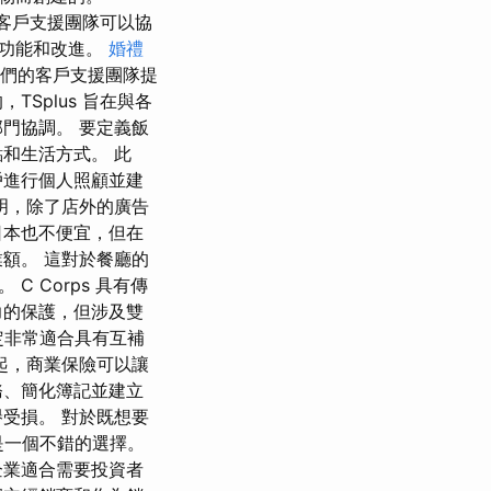
的客戶支援團隊可以協
的功能和改進。
婚禮
我們的客戶支援團隊提
Splus 旨在與各
門協調。 要定義飯
和生活方式。 此
戶進行個人照顧並建
明，除了店外的廣告
日本也不便宜，但在
額。 這對於餐廳的
 Corps 具有傳
力的保護，但涉及雙
定非常適合具有互補
起，商業保險可以讓
務、簡化簿記並建立
受損。 對於既想要
是一個不錯的選擇。
企業適合需要投資者