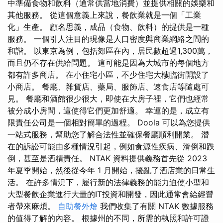
中準備食物和飲料（通常供當地消費）並提供相關的娛樂和
其他服務。 從這個意義上來說，餐飲業就是一個「工業
化」生產。 顧名思義，成品（食物、飲料）的提供是一種
服務。 一個引人注目的現像是人口密度與商業網絡之間的
和諧。 以東京為例，包括郊區在內，居民數超過1,300萬，
而且仍不存在供給問題。 這可能是因為大城市的每個地方
都有許多商店。 在小住宅小區，不少住宅大樓臨街開設了
小商店。 餐廳、雜貨店、藥局、服飾店、速食店等隨處可
見。 餐廳和酒館很少很大，即使在大房子裡，它們也經常
被分成小房間，這使得它們更加舒適。 幸運的是，成立有
限責任公司是一個相對簡單的過程。 Doola 可以為您提供
一站式服務，幫助您了解合法性並確保餐廳順利開業。 潛
在的訴訟可能由多種情況引起，例如食源性疾病、滑倒和跌
倒，甚至是酒精責任。 NTAK 資料提供義務首先從 2023
年夏季開始，然後從今年 1 月開始，擾亂了酒店業的日常生
活。 在許多情況下，履行新的法律義務的能力迫使小型和
大型餐飲企業進行大量的IT投資和開發，因此通常會給經營
者帶來麻煩。
自助餐外燴
我們收集了有關 NTAK 數據服務
的值得了解的內容。 根據州的不同，所需的執照和許可證