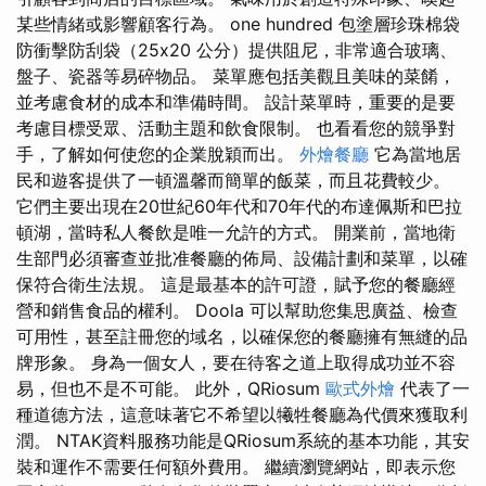
某些情緒或影響顧客行為。 one hundred 包塗層珍珠棉袋
防衝擊防刮袋（25x20 公分）提供阻尼，非常適合玻璃、
盤子、瓷器等易碎物品。 菜單應包括美觀且美味的菜餚，
並考慮食材的成本和準備時間。 設計菜單時，重要的是要
考慮目標受眾、活動主題和飲食限制。 也看看您的競爭對
手，了解如何使您的企業脫穎而出。
外燴餐廳
它為當地居
民和遊客提供了一頓溫馨而簡單的飯菜，而且花費較少。
它們主要出現在20世紀60年代和70年代的布達佩斯和巴拉
頓湖，當時私人餐飲是唯一允許的方式。 開業前，當地衛
生部門必須審查並批准餐廳的佈局、設備計劃和菜單，以確
保符合衛生法規。 這是最基本的許可證，賦予您的餐廳經
營和銷售食品的權利。 Doola 可以幫助您集思廣益、檢查
可用性，甚至註冊您的域名，以確保您的餐廳擁有無縫的品
牌形象。 身為一個女人，要在待客之道上取得成功並不容
易，但也不是不可能。 此外，QRiosum
歐式外燴
代表了一
種道德方法，這意味著它不希望以犧牲餐廳為代價來獲取利
潤。 NTAK資料服務功能是QRiosum系統的基本功能，其安
裝和運作不需要任何額外費用。 繼續瀏覽網站，即表示您