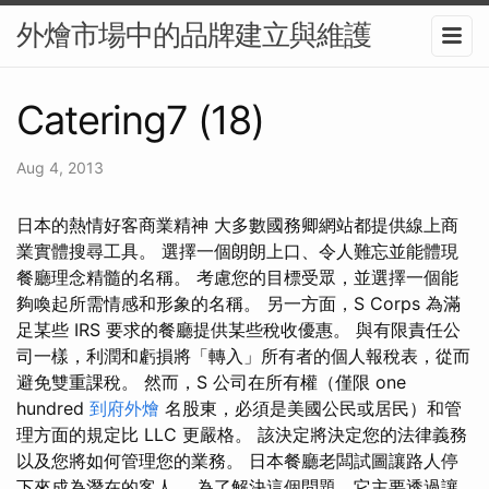
外燴市場中的品牌建立與維護
Catering7 (18)
Aug 4, 2013
日本的熱情好客商業精神 大多數國務卿網站都提供線上商
業實體搜尋工具。 選擇一個朗朗上口、令人難忘並能體現
餐廳理念精髓的名稱。 考慮您的目標受眾，並選擇一個能
夠喚起所需情感和形象的名稱。 另一方面，S Corps 為滿
足某些 IRS 要求的餐廳提供某些稅收優惠。 與有限責任公
司一樣，利潤和虧損將「轉入」所有者的個人報稅表，從而
避免雙重課稅。 然而，S 公司在所有權（僅限 one
hundred
到府外燴
名股東，必須是美國公民或居民）和管
理方面的規定比 LLC 更嚴格。 該決定將決定您的法律義務
以及您將如何管理您的業務。 日本餐廳老闆試圖讓路人停
下來成為潛在的客人。 為了解決這個問題，它主要透過讓