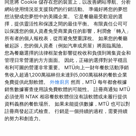
同意將 Cookie 儲存在您的裝置上，以改善網站導航、分析
網站使用情況並支援我們的行銷活動。 準備好將您的夢想
想法變成您夢想中的美國企業。 它是餐廳最受歡迎的選
擇，提供靈活性和保護之間的最佳平衡。 有限責任公司可
以保護您的個人資產免受商業責任的影響，利潤會「轉入」
所有者的個人報稅表，從而避免雙重課稅。 如果您的餐廳
被起訴，您的個人資產（例如汽車或房屋）將面臨風險。
您為餐廳選擇的法律框架會影響從稅收和負債到籌集資金和
管理日常營運的方方面面。 因此，正確的選擇對於平穩且
有利可圖的營運非常重要。 MTÜ向上一財年餐飲活動淨銷
售收入超過1,200萬福林但未達到5,000萬福林的餐飲企業
免費提供此類軟體。
外燴廚房
然而，MTÜ 每年都會根據
銷售數據審查使用該免費軟體的可能性。 註冊商通知 MTÜ
必須使用 NTAK 相容餐飲軟體但沒有該軟體或未履行提供
資料義務的餐飲場所。 如果未能提供數據，MTÜ 也可以對
註冊商發起正式檢查。 行銷是一個持續的過程，需要持續
的努力和創造力。