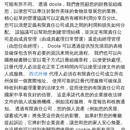
可能有所不同。 透過 doola，我們會照顧您的財務並組織
您，以便您可以專注於製作美味的食物並發展您的業務。
精心起草的營運協議可以定義所有權和利潤分享百分比。
您可以清楚定義有限責任公司成員之間的利潤和損失如何分
配。 該協議可以幫助您創建管理結構，並決定有限責任公
司是由成員管理（由成員處理日常營運）還是由經理管理
（由您任命經理）。 Doola 可以透過提供預先填寫的表格
並確保包含所有必要的資訊來簡化此過程。 我們也可以向
國務秘書辦公室以電子方式註冊組織章程，以便更快處理。
註冊代理人必須是在正常工作時間內可以接受法律文件的個
人或服務。
西式外燴
代理人必須在有限責任公司成立所在
州保留一個實際地址。 使用可靠的註冊代理服務可確保及
時收到和處理重要的法律文件，從而使您的有限責任公司在
國家中享有良好的信譽。 這是承諾代表您的企業接收法律
文件的個人或服務機構，例如流程服務、年度報告和稅務通
知。 透過有限責任公司，您的個人資產（例如您的房屋、
儲蓄或汽車）將免受這些責任的影響。 如果針對您的餐廳
提起訴訟，它將針對企業資產，讓您和您的家人安心無憂。
在這裡您可以找到有關我們使用的 cookie 的所有資訊。 此