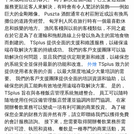
服務更貼近客人來解決，有時會有令人驚訝的裝飾——例如
巨大的金剛雕像。 Puszta 酒館通常在村莊附近或設有換馬
攤位的道路旁經營。 匈牙利人民在旅行時有一個最喜歡休
息和娛樂的地方。 漁民客棧與以前的客棧類似，不同之處
在於它是為了在運輸和拖航路線上分發以魚為主的當地食物
而創建的。 TSplus 提供全面的支援和維護服務，以確保遠
端存取解決方案的持續成功。 我們的客戶支援團隊可以協
助解決任何問題，並且我們提供定期更新和維護，以確保您
的系統安全並保持最新的功能和改進。
外燴
TSplus 致力於
提供使用者友善的介面，以最大限度地減少大量培訓的需
要。 我們的客戶支援團隊提供全面的培訓資源和協助，以
確保您的員工能夠有效地使用遠端存取解決方案。 是的，
TSplus 旨在與各種飯店管理系統無縫整合。 員工可以隨時
隨地使用任何設備管理飯店營運並協調跨部門協調。 在家
開辦餐飲業務可以變成一項有利可圖的商業投資。 為了確
保您企業的財務方面井然有序，請立即聯絡我們以獲得免費
的會計服務諮詢。 接下來，您需要取得開辦餐飲業務所需
的許可證、執照和資格。 餐飲是一種專門的商業活動，其