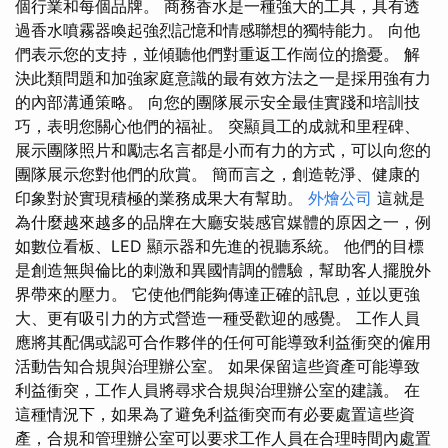
個行業和每個品牌。 商務香水是一種強大的工具，具有透
過香水噴霧器喚起強烈記憶和情感聯想的獨特能力。 向他
們表示您的支持，並傾聽他們對重返工作崗位的擔憂。 解
決此類問題和加強家庭意識的最有效方法之一是採用強有力
的內部溝通策略。 向您的團隊展示安全最佳實踐和培訓技
巧，表明您關心他們的福祉。 突顯員工的成就和里程碑、
展示團隊照片和勵志名言都是小而有力的方式，可以向您的
團隊展示您對他們的欣賞。 簡而言之，創造乾淨、健康的
印象對於實現積極的業務成果大有幫助。
外燴公司
這就是
為什麼越來越多的品牌在大廳安裝感官媒體的原因之一，例
如數位看板、LED 顯示器和先進的視聽系統。 他們的目標
是創造無與倫比的刺激和異國情調的體驗，幫助客人擺脫外
界帶來的壓力。 它使他們能夠傳達正確的訊息，並以更強
大、更有吸引力的方式營造一種受歡迎的感覺。 工作人員
應將其配偶或認可合作夥伴的任何可能導致利益衝突的僱用
活動告知合規與治理辦公室。 如果保留這些資產可能導致
利益衝突，工作人員將尋求合規與治理辦公室的建議。 在
這種情況下，如果為了避免利益衝突而有必要處置這些資
產，合規和管理辦公室可以要求工作人員在合理時間內處置