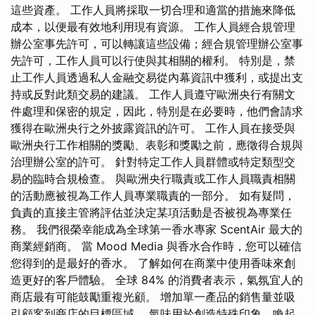
這些資產。 工作人員將採取一切合理和適當的措施來降低
成本，以便最有效地利用現有資源。 工作人員經合規管理
辦公室事先許可，可以轉讓這些設備；經合規管理辦公室事
先許可，工作人員可以行使與其相關的權利。 特別是，禁
止工作人員透過私人金融交易從內幕資訊中獲利，或提出支
持或反對此類交易的建議。 工作人員遵守歐洲央行有關文
件處理和保密的規定，因此，特別是在必要時，他們會請求
獲得在歐洲央行之外披露資訊的許可。 工作人員在接受與
歐洲央行工作相關的獎勵、表彰和獎勵之前，應徵得合規與
治理辦公室的許可。 針對特定工作人員群體或特定類型交
易的臨時合規檢查。 與歐洲央行職責或工作人員職責相關
的活動應被視為工作人員專業職責的一部分。 如有疑問，
負責的直接主管將評估並決定某項活動是否被視為專業任
務。 我們很榮幸能成為全球第一香水專家 ScentAir 最大的
商業經銷商。 當 Mood Media 與香水合作時，您可以確信
您得到的是最好的香水。 了解如何在商業中使用香味來創
造更好的客戶體驗。 全球 84% 的消費者表示，氣氛宜人的
商店最有可能鼓勵重複光顧。 增加單一產品的銷售量並吸
引顧客到商店的目標區域。 氣味用於創造特殊印象、喚起