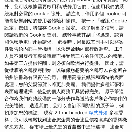
外，您可以根據需要啟用和/或停用它們，但使用我們的系
統絕對必需的 cookie 除外。 請注意，停用多個 cookie 可
能會影響網站的使用者體驗和操作。 按一下「確認 Cookie
設定」按鈕，將儲存 Cookie 設定。 欲了解更多信息，請
閱讀我們的 Cookie 聲明。 總幹事或其副手將迅速、認真
和保密地處理此類請求。 必要時，局長或其副手可以將案
件報告給內部主管機構，以決定啟動內部行政調查。 工作
人員不因履行其專業職責而接受第三方的任何形式的報酬。
如果第三方提供報酬，則必須向歐洲央行提供。 因此，請
從徹底的名稱搜尋開始，以確保您想要的名稱可以在您所在
的州註冊為有限責任公司。 採用高品質紙張和獨特的表面
處理，您的父親節賀卡將更加美麗。 我們提供多種紙張和
表面處理選擇，使您的個人商務工具變得完美。 原子筆適
合作為我們商務設備的一部分或作為送給客戶和合作夥伴的
完美禮物。 透過我們，您可以自訂不同類型的原子筆，例
如添加您的標誌。 現有 2,four hundred
歐式外燴
多種香
料，您可以輕鬆找到適合您企業的合適且價格實惠的香料機
解決方案。 從市場上最先進的香薰機中進行選擇 - 適合每