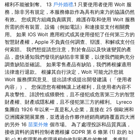
權利不能被剝奪。 13
戶外婚禮
.1 只要使用者使用 Wolt 服
務，除非另有規定，本服務條款作為具有約束力的協議仍然
有效。 您或買方組織負責購買、維護存取和使用 Wolt 服務
所需的所有裝置、設備（例如電話）和連接並支付相關費
用。 如果 IOS Wolt 應用程式或其使用侵犯了任何第三方的
智慧財產權，Apple 不負責任何調查、辯護、和解或支付任
何索賠。 我們想提請您注意，對於食品以及快速變質的產
品，盡快通知我們發現的缺陷非常重要，以便我們能夠充分
調查缺陷並確認。 如果零售產品有缺陷，我們將根據適用
法律進行退款。 根據其自行決定，Wolt 可能允許您就
Wolt 服務撰寫意見、提出請求或提出開發建議（「使用者
內容」）。 您保證您有權轉讓上述權利，且使用者內容不
具攻擊性、誹謗性或猥褻性，且不侵犯或危害第三方的智慧
財產權、財產或隱私權，且不侵犯第三方的權利。 Lyreco
集團自 1926 年以來一直是私人企業，直接在 25 個歐洲和
亞洲國家開展業務，並透過合作夥伴經銷商網路覆蓋四大洲
的另外 16
苗栗外燴
個市場。 為了處理投訴和品質異議，
接收資料的資料控制者應根據 GDPR 第 6 條第 (1) 款的 b)
和 c) 點處理案件處理過程中收到和產生的數據，考慮到