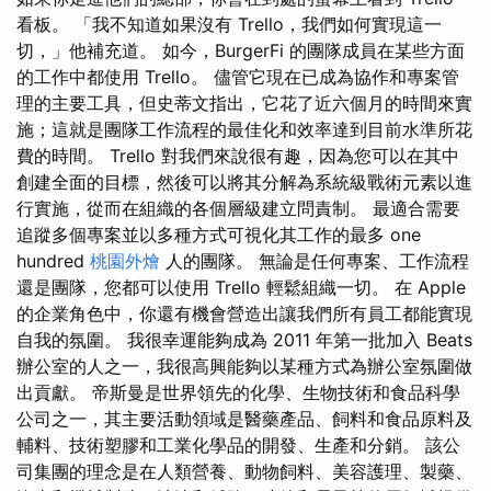
看板。 「我不知道如果沒有 Trello，我們如何實現這一
切，」他補充道。 如今，BurgerFi 的團隊成員在某些方面
的工作中都使用 Trello。 儘管它現在已成為協作和專案管
理的主要工具，但史蒂文指出，它花了近六個月的時間來實
施；這就是團隊工作流程的最佳化和效率達到目前水準所花
費的時間。 Trello 對我們來說很有趣，因為您可以在其中
創建全面的目標，然後可以將其分解為系統級戰術元素以進
行實施，從而在組織的各個層級建立問責制。 最適合需要
追蹤多個專案並以多種方式可視化其工作的最多 one
hundred
桃園外燴
人的團隊。 無論是任何專案、工作流程
還是團隊，您都可以使用 Trello 輕鬆組織一切。 在 Apple
的企業角色中，你還有機會營造出讓我們所有員工都能實現
自我的氛圍。 我很幸運能夠成為 2011 年第一批加入 Beats
辦公室的人之一，我很高興能夠以某種方式為辦公室氛圍做
出貢獻。 帝斯曼是世界領先的化學、生物技術和食品科學
公司之一，其主要活動領域是醫藥產品、飼料和食品原料及
輔料、技術塑膠和工業化學品的開發、生產和分銷。 該公
司集團的理念是在人類營養、動物飼料、美容護理、製藥、