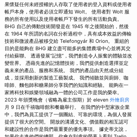
果懷疑任何未經授權的人存取了使用者的登入資料或使用者
帳戶本身，使用者必須立即通知 Wolt。 使用者對 Wolt 服
務的所有使用以及使用者帳戶下發生的所有活動負責。
BHG 自己的傳動技術開發是在 1945 年之後開始的，然後
在 1964 年所謂的名詞在分析過程中，具有成本效益的傳輸
技術和微波產品被移交給 Telefongyár 和 Orion。 重組的
目的是能夠在 BHG 建立盡可能多的集體農場中心並將其交
付給蘇聯。 透過發展“記憶”，我們創造令人振奮的體驗並改
變世界。 憑藉先進的記憶體技術，我們提供創造選擇並定
義未來的產品、服務和系統。 我們的產品由天然成分組
成，並採用創新的製造工藝製成。 我們傾聽並與廚師、咖
啡師、麵包師和糖果師分享我們的知識和經驗。 能夠在一
家將科技和娛樂領域融為一體的公司工作是我的榮幸。
2023 年頒獎晚會（省略為雇主假期）於 eleven
外燴廚房
月 9 日在千禧咖啡館和餐廳舉行。 在我們的中型家族企業
中，我們為員工提供了一個團結、可靠的環境，為個人發展
提供了很大的空間。 開放的溝通文化、價值觀的相互認可
和建設性的合作是我們最重要的優先事項。 據史蒂文說，
如果你走進他們的總部，你會在到處的螢幕上看到 Trello