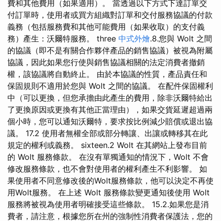
費和其他費用（如果適用）。 當透過以下方式下達訂單交
付訂單時，使用者或買方組織對訂單和交付服務協議的付款
義務（包括服務費和其他可能費用（如果收取）的支付義
務）產生：沃爾特服務。 three
中式外燴
.8.您與 Wolt 之間
的協議（即不是有關合作夥伴產品的銷售協議）被視為附屬
協議，因此如果您行使與銷售協議相關的法定消費者撤銷
權，該協議將自動終止。 由於本協議的性質，產品責任和
保固規則不適用於您與 Wolt 之間的協議。 在配件保固權利
中（可以更換，但您承擔由此產生的費用，除非沃爾特給出
了更換原因或更換有其他正當理由），如果交貨延遲超過兩
個小時，您可以通知沃爾特，要求按比例減少賠償或退出協
議。 17.2 使用者無權全部或部分轉讓、出讓或轉移其在此
規定的權利或義務。 sixteen.2 Wolt 在其網站上發布目前
的 Wolt 服務條款。 在沒有單獨通知的情況下，Wolt 不會
修改服務條款，也不會對使用者的權利產生不利影響。 如
果使用者不同意修改後的Wolt服務條款，他可以決定不再使
用Wolt服務。 在上述 Wolt 服務條款變更通知後使用 Wolt
服務將被視為使用者明確接受這些條款。 15.2.如果您是消
費者，請注意，根據您所在州的強制性消費者保護法，您的