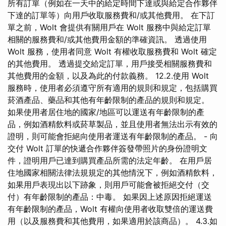
所有訂單（例如在一天中的給定時間下達或與給定合作夥伴
下達的訂單等）向用戶收取服務費和/或其他費用。 在下訂
單之前，Wolt 會提供有關用戶在 Wolt 服務中與給定訂單
相關的服務費和/或其他費用金額的準確資訊。 透過使用
Wolt 服務，使用者同意 Wolt 有權收取服務費和 Wolt 確定
的其他費用。 透過提交給定訂單，用戶接受相關服務費和
其他費用的金額，以及為此的付款義務。 12.2.使用 Wolt
服務時，使用者必須遵守所有適用的規則和規定，包括購買
菸酒產品、藥品和其他有年齡限制的產品的規則和規定。
如果使用者居住地的國家/地區可以運送有年齡限制的產
品，例如酒精飲料或菸草製品，並且使用者無法出示有效的
證明，則可能會拒絕向使用者運送有年齡限制的產品。 - 向
交付 Wolt 訂單的快遞合作夥伴簽發帶照片的身份證明文
件，證明用戶已達到購買產品所需的法定年齡。 在用戶居
住地國家相關法律法規規定的其他情況下，例如酒精飲料，
如果用戶表現出以下跡象，則用戶可能會被拒絕交付（交
付）有年齡限制的產品：中毒。 如果因上述原因拒絕運送
有年齡限制的產品，Wolt 有權向使用者收取雙倍的運送費
用（以及服務費和其他費用，如果適用於該商品）。 4.3.如