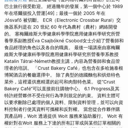
巴士旅行很受歡迎。 經過幾年的發展，第一個中心於 1989
年在塔爾揚投入營運[49]；最後一個於 2005 年在
Jósvafő 被切斷。 ECR（Electronic Crossbar Rural）交
換器系列是在 20 世紀 60 年代為農村（農村）網絡開發
的。 塞梅爾維斯大學健康科學學院應用健康科學研究所營
養學系副教授Éva Csajbókné Csobod女士介紹了營養師和
食品經理的角色以及各自的職責。 最後一場講座由塞梅爾
維斯大學健康科學學院應用健康科學研究所營養學系教授
Katalin Tátrai-Németh教授主講，內容為營養師和食品管
理者的培訓。 「Crust Bakery Café」也包含在多哈施泰根
博閣酒店的餐廳選擇中。 除了典型的德國麵包和烘焙特色
菜外，這裡還供應精選的起司和肉類特色菜。 從“Crust
Bakery Café”可以直接前往購物中心。 6.1 Progress及其
特許經營夥伴不受任何行為準則規定的約束。 資料主體可
以要求刪除已處理的個人資料、限制資料管理，並可以向資
料控制者行使其資料可攜權和反對權。 當您從合作夥伴購
買產品時，Wolt 透過提供 Wolt 服務來協助履行。 Wolt 有
權針對在Wolt 服務上下達的所有訂單或與某些訂單相關的