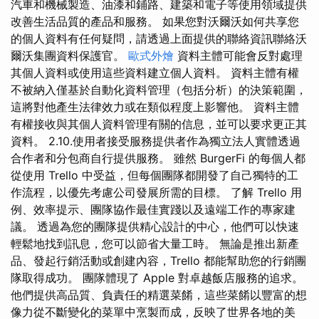
汽車和機械製造、油漆和鋪路、建築和電子等使用領域提供
改善生活品質的產品和服務。 如果您對沃爾沃如何共享您
的個人資料有任何疑問，請透過上面提供的聯絡資訊聯絡沃
爾沃集團資料保護官。
歐式外燴
資料主體可能會反對處理
其個人資料或使用這些資料建立個人資料。 資料主體有權
不被納入僅基於自動化資料管理（包括分析）的決策範圍，
這將對他產生法律效力或在類似程度上影響他。 資料主體
有權接收與其個人資料管理有關的信息，並可以要求更正其
資料。 2.10.使用者接受服務提供者作為獨立法人實體透過
合作者和分包商自行提供服務。 雖然 BurgerFi 的每個人都
從使用 Trello 中受益，但每個團隊都開發了自己獨特的工
作流程，以優先考慮公司發展所需的目標。 了解 Trello 用
例、效率提示、團隊協作最佳實踐以及遠端工作的專家建
議。 透過為您的團隊提供精心設計的中心，他們可以快速
輕鬆地找到訊息，您可以節省大量工時。 無論是推出新產
品、發起行銷活動或創建內容，Trello 都能幫助您的行銷團
隊取得成功。 團隊體現了 Apple 對卓越飯店服務的追求。
他們提供高品質、負責任的精選菜餚，這些菜餚以豐富的想
像力從不斷變化的菜單中烹製而成，反映了世界各地的美