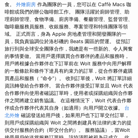
食。
外燴廚房
作為團隊的一員，您可以在 Caffè Macs 咖
啡館或我們的辦公咖啡館工作。 團隊活躍於廚師管理、助
理廚師管理、食物準備、廚房準備、餐廳管理、監督管理、
咖啡廳服務員服務、收銀服務、專案管理和特殊團隊等領
域。 正式而言，身為 Apple 房地產管理和開發團隊的一
員，我負責協調位於洛杉磯的 Beats 園區的營運。 從預訂
旅行到與全球安全團隊合作，我總是有一些新的、令人興奮
的事情要做。 當用戶選擇購買合作夥伴的產品和服務時，
用戶將根據合作夥伴在下訂單前在 Wolt 服務中向用戶解釋
的一般條款和條件下達具有約束力的訂單，從合作夥伴處購
買產品和服務（ “命令”）。 收到訂單後，Wolt 將訂單詳細
資訊轉發給合作夥伴。 當合作夥伴接受訂單並且 Wolt 代表
合作夥伴向使用者確認訂單時，使用者或採購組織與合作夥
伴之間將建立銷售協議。 在這種情況下，Wolt 代表合作夥
伴或合作夥伴代表其自身（如適用）向用戶開立收據。
台
北外燴
確認發送給用戶後，如果用戶也下訂單交付訂單，
則用戶或採購組織與 Wolt 之間將創建具有法律約束力的提
供交付服務的合約（即交付合約）。 服務協議），當Wolt
接受用戶的送貨服務訂單時，該協議即被視為已成立。 此