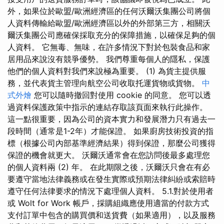
外，如果位於歐盟/歐洲經濟區的任何沃爾沃集團公司將個
人資料傳輸給歐盟/歐洲經濟區以外的外部第三方，相關沃
爾沃集團公司應確保採取充分的保障措施，以確保足夠的個
人資料。 它無毒、無味，在許多情況下對於包裝食品和家
居用品來說沒有競爭優勢。 我們尊重每個人的隱私，保護
他們的個人資料對我們來說極為重要。 (1) 為貨主提供服
務，並代表貨主管理向航空公司收取托運貨物或貨物。
中
式外燴
您可以隨時撤回對使用 cookie 的同意。 您可以透
過資料保護政策中指示的連結存取該頁面來執行此操作。
這一點很重要，因為公司的資本實力和發展潛力只有過去一
段時間（通常是1-2年）才能保證。 如果廚房技術投資的指
標（根據公司內部基準經濟結果）得到保證，那麼公司獲得
保證的機會就更大。 沃爾沃通常會在您訪問後最多處理您
的個人資料兩 (2) 年。 在此期限之後，沃爾沃只會在有必
要遵守當地法律義務或在發生實際或預期法律糾紛或索賠時
遵守任何法律要求的情況下處理個人資料。 5.1.對於使用者
或 Wolt for Work 帳戶，採購組織應使用適當的付款方式
支付訂單中包含的購買價和送貨費（如果適用），以及服務