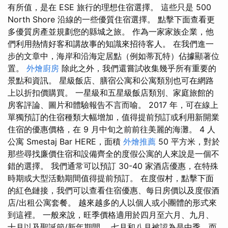
有所值，是在 ESE 旅行的理想住宿選擇。 這些只是 500
North Shore 沿線的一些優質住宿選擇。 點擊下面查看更
多優質房產並規劃您的縣城之旅。 作為一家家族企業，他
們利用熱情好客和講故事的知識來招待客人。 在我們進一
步的文章中，海岸和沿海定居點（例如蒂瓦特）佔據顯著位
置。
外燴廚房
除此之外，我們還嘗試收集幾乎所有重要的
景點和資訊。 星級飯店、膳宿公寓和公寓類別也可在網路
上以折扣價購買。 一星級和五星級飯店類別、家庭旅館的
房客評論、圖片和體驗報告不言而喻。 2017 年，可在線上
單獨預訂的住宿種類大幅增加，值得提前預訂或利用新開業
住宿的優惠價格，在 9 月中旬之前前往美麗的海灘。 4 人
公寓 Smestaj Bar HERE，面積
外燴推薦
50 平方米，對於
那些尋找廉價住宿和設備齊全的度假公寓的人來說是一個不
錯的選擇。 我們通常可以預訂 30-40 家酒店優惠，在特殊
時期或大型活動期間值得提前預訂。 在度假村，點擊下面
的紅色鏈接，我們可以查看住宿優惠、每日房價以及度假酒
店/出租公寓套餐。 越來越多的人以個人或小團體的形式來
到這裡。 一般來說，旺季價格適用於四月至六月、九月、
十月以及聖誕節/新年期間。 七月和八月被認為是中季，而