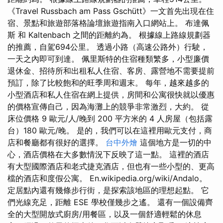
《Travel Russbach am Pass Gschütt》一文首先出現在住
宿、景點和旅遊部落格論壇旅遊指南入口網站上。 布達佩
斯 和 Kaltenbach 之間的距離約為。 根據線上路線規劃器
的推薦，自駕694公里。 透過小路（高速公路外）行駛，
一天之內即可到達。 佩里斯特的住宿種類繁多，小型廉價
退休金、招待所和出租私人住宿、客房、露營地不需要提前
預訂，除了比較飽和的旺季周和週末。 每年，越來越多的
小型酒店和私人住宿在網上提供，房間和公寓很快就以優惠
的價格宣傳自己，因為海灘上的競爭非常激烈，大約。 從
床位價格 9 歐元/人/晚到 200 平方米的 4 人房屋（包括露
台）180 歐元/晚。 是的，我們可以在這裡用歐元支付，商
店和餐廳都有很好的選擇。
台中外燴
這個地方是一切的中
心，酒店價格在大多數情況下反映了這一點。 這裡的酒店
有大型國際酒店和老式捷克酒店，但也有一些小型的、更高
檔的酒店和度假公寓。 En.wikipedia.org/wiki/Andalo。
定居點內還有幾條步行街，是探索該地區的理想起點。 它
們光線充足，距離 ESE 學校僅幾步之遙。 還有一個設備齊
全的大型開放式廚房/用餐區，以及一個舒適輕鬆的休息