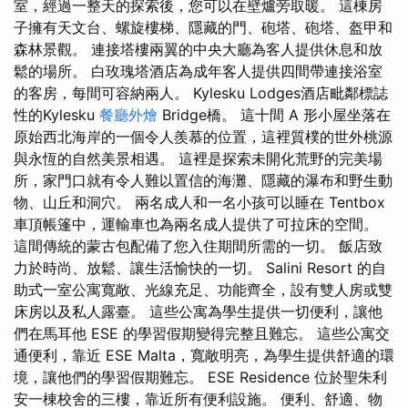
室，經過一整天的探索後，您可以在壁爐旁取暖。 這棟房
子擁有天文台、螺旋樓梯、隱藏的門、砲塔、砲塔、盔甲和
森林景觀。 連接塔樓兩翼的中央大廳為客人提供休息和放
鬆的場所。 白玫瑰塔酒店為成年客人提供四間帶連接浴室
的客房，每間可容納兩人。 Kylesku Lodges酒店毗鄰標誌
性的Kylesku
餐廳外燴
Bridge橋。 這十間 A 形小屋坐落在
原始西北海岸的一個令人羨慕的位置，這裡質樸的世外桃源
與永恆的自然美景相遇。 這裡是探索未開化荒野的完美場
所，家門口就有令人難以置信的海灘、隱藏的瀑布和野生動
物、山丘和洞穴。 兩名成人和一名小孩可以睡在 Tentbox
車頂帳篷中，運輸車也為兩名成人提供了可拉床的空間。
這間傳統的蒙古包配備了您入住期間所需的一切。 飯店致
力於時尚、放鬆、讓生活愉快的一切。 Salini Resort 的自
助式一室公寓寬敞、光線充足、功能齊全，設有雙人房或雙
床房以及私人露臺。 這些公寓為學生提供一切便利，讓他
們在馬耳他 ESE 的學習假期變得完整且難忘。 這些公寓交
通便利，靠近 ESE Malta，寬敞明亮，為學生提供舒適的環
境，讓他們的學習假期難忘。 ESE Residence 位於聖朱利
安一棟校舍的三樓，靠近所有便利設施。 便利、舒適、物