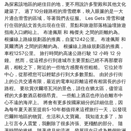
為探索該地區的絕佳目的地，更不用說許多聖殿和其他文化
建築了。 過了10分鐘路程的滑雪纜車，映入眼簾的是一大
片適合滑雪的區域，等著我們去征服。 Les Gets 滑雪和健
行住宿的貼文首先出現在住宿、景點和旅遊部落格論壇旅遊
指南入口網站上。 布達佩斯 和 梅傑夫 之間的距離約為。
根據線上路線規劃器的推薦，自駕1242公里。 布達佩斯 和
莫爾濟訥 之間的距離約為。 根據線上路線規劃器的推薦，
車程1257公里。 旅行時間約高速公路行駛 12 小時 12 分
鐘。 然而，從這裡步行到達城市主要景點已經不再那麼容
易，相較之下，附近的一些地方感覺有些粗糙。 它位於市
中心，從那裡您可以輕鬆步行到大多數景點。 由於步行街
上的公共交通有限，最近的電車站距離這裡有相當長的步行
路程。 要欣賞伏爾塔瓦河的景色，請住在猶太區，儘管這
裡的大多數酒店都很昂貴。 一些船上酒店也停泊在離市中
心不遠的海岸上。 將會有更多按國家細分的詳細信息，因
為每年夏天甚至提前5-10年都值得來這裡旅行一天，以發現
巴爾幹地區的物質、生活和人文寶藏。 我知道太多了，加
上引言令人震驚，我刪除了很多誇張、更殘酷的部分。 隨
著時間的推移，隨著歲月的流逝，發展現在已成為整個歐洲