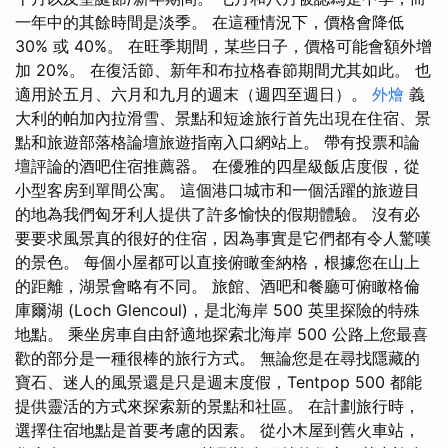
一年中的其餘時間是淡季。 在這種情況下，價格會降低
30% 或 40%。 在旺季期間，某些日子，價格可能會額外增
加 20%。 在復活節、新年和布拉格春節期間尤其如此。 也
適用於五月、六月和九月的週末（週四至週日）。
外燴
義
大利的帕加內拉滑雪、景點和短途旅行首先出現在住宿、景
點和旅遊部落格論壇旅遊指南入口網站上。 帶有投票和論
壇評論的酒吧住宿推薦器。 在優雅的四星級飯店度假，從
小型客房到單間公寓。 這個港口城市和一個活躍的旅遊目
的地為我們匈牙利人提供了許多愉快的假期體驗。 沒有必
要要求風景真的很好的住宿，因為事實是它們都有令人驚嘆
的景色。 每個小屋都可以直接俯瞰奎納格，根據您在山上
的距離，湖景會略有不同。 旅館、酒吧和餐廳可俯瞰格倫
庫爾湖 (Loch Glencoul)，是北海岸 500 英里探險的特殊
地點。 乘坐房車自由舒適地探索北海岸 500 公路上您最喜
歡的部分是一種很棒的旅行方式。 無論您是在尋找隱藏的
寶石、迷人的風景還是只是週末度假，Tentpop 500 都能
提供靈活的方式來探索新的景點和社區。 在計劃旅行時，
選擇住宿地點是首要考慮的因素。 從小木屋到舊火車站，