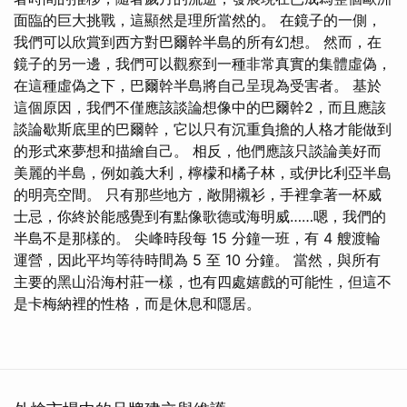
面臨的巨大挑戰，這顯然是理所當然的。 在鏡子的一側，
我們可以欣賞到西方對巴爾幹半島的所有幻想。 然而，在
鏡子的另一邊，我們可以觀察到一種非常真實的集體虛偽，
在這種虛偽之下，巴爾幹半島將自己呈現為受害者。 基於
這個原因，我們不僅應該談論想像中的巴爾幹2，而且應該
談論歇斯底里的巴爾幹，它以只有沉重負擔的人格才能做到
的形式來夢想和描繪自己。 相反，他們應該只談論美好而
美麗的半島，例如義大利，檸檬和橘子林，或伊比利亞半島
的明亮空間。 只有那些地方，敞開襯衫，手裡拿著一杯威
士忌，你終於能感覺到有點像歌德或海明威……嗯，我們的
半島不是那樣的。 尖峰時段每 15 分鐘一班，有 4 艘渡輪
運營，因此平均等待時間為 5 至 10 分鐘。 當然，與所有
主要的黑山沿海村莊一樣，也有四處嬉戲的可能性，但這不
是卡梅納裡的性格，而是休息和隱居。