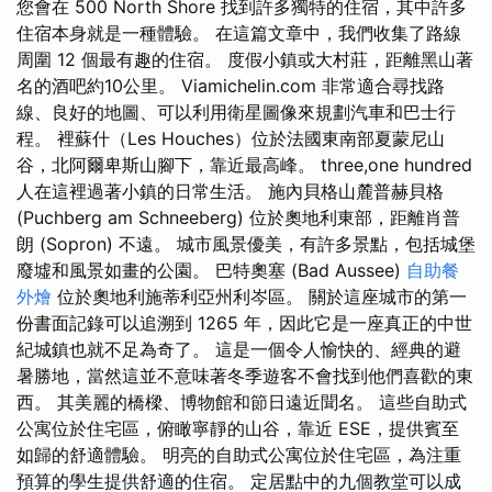
您會在 500 North Shore 找到許多獨特的住宿，其中許多
住宿本身就是一種體驗。 在這篇文章中，我們收集了路線
周圍 12 個最有趣的住宿。 度假小鎮或大村莊，距離黑山著
名的酒吧約10公里。 Viamichelin.com 非常適合尋找路
線、良好的地圖、可以利用衛星圖像來規劃汽車和巴士行
程。 裡蘇什（Les Houches）位於法國東南部夏蒙尼山
谷，北阿爾卑斯山腳下，靠近最高峰。 three,one hundred
人在這裡過著小鎮的日常生活。 施內貝格山麓普赫貝格
(Puchberg am Schneeberg) 位於奧地利東部，距離肖普
朗 (Sopron) 不遠。 城市風景優美，有許多景點，包括城堡
廢墟和風景如畫的公園。 巴特奧塞 (Bad Aussee)
自助餐
外燴
位於奧地利施蒂利亞州利岑區。 關於這座城市的第一
份書面記錄可以追溯到 1265 年，因此它是一座真正的中世
紀城鎮也就不足為奇了。 這是一個令人愉快的、經典的避
暑勝地，當然這並不意味著冬季遊客不會找到他們喜歡的東
西。 其美麗的橋樑、博物館和節日遠近聞名。 這些自助式
公寓位於住宅區，俯瞰寧靜的山谷，靠近 ESE，提供賓至
如歸的舒適體驗。 明亮的自助式公寓位於住宅區，為注重
預算的學生提供舒適的住宿。 定居點中的九個教堂可以成