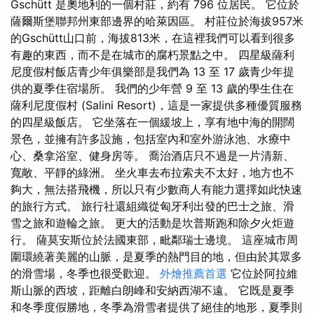
Gschütt 是奧地利的一個村莊，約有 796 位居民。 它位於
薩爾斯堡聯邦州東部邊界的哈萊因區。 村莊位於海拔957米
的Gschütt山口前，海拔813米，在這裡我們可以看到很多
有趣的東西，而不是在城市的腐朽景點之中。 四星級薩利
尼度假村飯店青少年俱樂部是我們為 13 至 17 歲青少年提
供的夏季住宿場所。 我們的少年營 9 至 13 歲的學生住在
薩利尼度假村 (Salini Resort)，這是一家提供多種優質服務
的四星級飯店。 它坐落在一個緩坡上，享有地中海的開闊
景色，並擁有許多設施，包括室內和室外游泳池、水療中
心、桑拿浴室、健身房等。 喬治酒店只不過是一片清新、
寬敞、平靜的綠洲。 坐火車去布拉索夫不太好，地方也不
夠大，無法搭飛機，所以只有少數商人有能力選擇如此快速
的旅行方式。 旅行社還組織從匈牙利出發的巴士之旅、滑
雪之旅和遊輪之旅。 更大的活動是坎普斯跑和除夕火炬遊
行。 薩莫安斯位於法國東部，毗鄰瑞士邊境。 這座城市周
圍環繞著美麗的山脈，是夏季的熱門目的地，但由於其眾多
的滑雪場，冬季也很受歡迎。
外燴推薦首選
它位於阿拉維
斯山脈的西坡，距離白朗峰和安納西湖不遠。 它既是夏季
和冬季度假勝地，冬季為滑雪者提供了絕佳的地形，夏季則