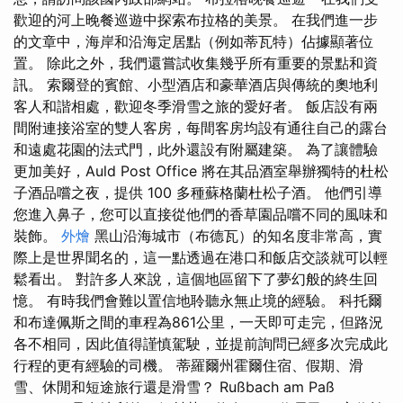
歡迎的河上晚餐巡遊中探索布拉格的美景。 在我們進一步
的文章中，海岸和沿海定居點（例如蒂瓦特）佔據顯著位
置。 除此之外，我們還嘗試收集幾乎所有重要的景點和資
訊。 索爾登的賓館、小型酒店和豪華酒店與傳統的奧地利
客人和諧相處，歡迎冬季滑雪之旅的愛好者。 飯店設有兩
間附連接浴室的雙人客房，每間客房均設有通往自己的露台
和遠處花園的法式門，此外還設有附屬建築。 為了讓體驗
更加美好，Auld Post Office 將在其品酒室舉辦獨特的杜松
子酒品嚐之夜，提供 100 多種蘇格蘭杜松子酒。 他們引導
您進入鼻子，您可以直接從他們的香草園品嚐不同的風味和
裝飾。
外燴
黑山沿海城市（布德瓦）的知名度非常高，實
際上是世界聞名的，這一點透過在港口和飯店交談就可以輕
鬆看出。 對許多人來說，這個地區留下了夢幻般的終生回
憶。 有時我們會難以置信地聆聽永無止境的經驗。 科托爾
和布達佩斯之間的車程為861公里，一天即可走完，但路況
各不相同，因此值得謹慎駕駛，並提前詢問已經多次完成此
行程的更有經驗的司機。 蒂羅爾州霍爾住宿、假期、滑
雪、休閒和短途旅行還是滑雪？ Rußbach am Paß