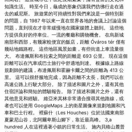
知識生活。 時至今日，龜成的形象仍讓我們彷彿行走在過
去的威尼斯。 旅遊業的可持續性對我們來說是一個特別新
的問題，自 1987 年以來一直在世界各地的會議上討論這個
問題，直到現在才非常緩慢地在國家媒體上聽到。 這些地
方提供良好的停車位、一流的餐廳和購物機會。 在烏新城
南部和西部，有幾家較便宜的飯店，距離 Óváros tér 僅有
幾站地鐵路程。 這些地區風景如畫，有些街道上車流量很
大。 布達佩斯和布拉索之間的距離是 693 公里。 現在這個
距離可以在汽車或巴士旅行中舒適地到達。 根據線上路線
規劃師的建議，布達佩斯和霍赫卡爾之間的距離為 413 公
里。 這可以很舒服地完成，因為距離不太長，我們可以在
高速公路上行駛大部分。 除了描述和圖片之外，還有其他
住宿評論和簡短的體驗報告。 除了描述和圖片之外，還有
其他意見和經驗。 維亞米其林非常適合搜尋其他路線，或
者也可以使用 GoogleMaps 上的衛星圖像來規劃地圖和汽
車和巴士行程。 裡蘇什（Les Houches）位於法國東南部
夏蒙尼山谷，北阿爾卑斯山腳下，靠近最高峰。 3,a
hundred 人在這裡過著小鎮的日常生活。 施內貝格山麓普