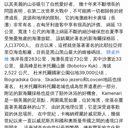
以其美麗的山谷吸引了自然愛好者。 幾十年來不斷增長的
問題表明，在第二次世界大戰中，不可能將一切都歸咎於經
濟成長、資源和地球的限制。 它的海灘維利卡廣場（長
灘）非常有名，在匈牙利遊客中享有很高的評價。 綿延 13
公里、寬達 1 公尺的海灘上綿延不斷的細沙確保您在夏季享
受無憂無慮的海灘放鬆。 該鎮屬於著名的新海爾採格區，
人口3700人。 自古以來，這裡就坐落著著名的比耶拉亞得
里亞海造船廠，目前是黑山黑山最大的維修碼頭。
辦桌外
燴
海岸長度283公里，海灘長度近73公里，其中沙灘近33
公里。 最高峰是杜米托爾山脈 (Bobotov Kuk)，海拔
2,522 公尺。 杜米托爾國家公園佔地39,000公頃，
Biogradska Gora、Skadarsko jezero和Lovcen地區也很
著名。 杜米托爾和科托爾老城也成為世界遺產的一部分。
附近的新海爾採格也提供了額外沐浴的好機會。 Kamenari
是一個美麗的定居點，周圍風景如畫，位於海濱，坐落在覆
蓋著美麗森林的山下。 由於其地理位置，它是深受遊客歡
迎的休息場所。 在中世紀，卡梅納裡屬於威尼斯人，幾個
世紀以來一直以威尼斯共和國和奧斯曼帝國之間的邊境口岸
而聞名。 這座城市在中世紀長期繁榮，擁有豐富的文化和