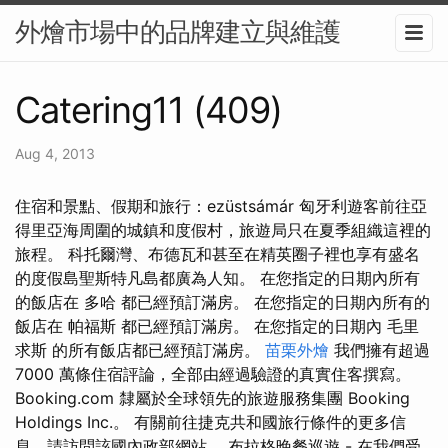
外燴市場中的品牌建立與維護
Catering11 (409)
Aug 4, 2013
住宿和景點、假期和旅行：ezüstsámár 匈牙利遊客前往亞
得里亞海周圍的城鎮和度假村，旅遊局只在夏季組織這裡的
旅程。 科托爾灣、布德瓦和甚至在精英圈子裡也享有盛名
的度假島聖斯特凡島都廣為人知。 在您指定的日期內所有
的飯店在 多哈 都已經預訂滿房。 在您指定的日期內所有的
飯店在 帕福斯 都已經預訂滿房。 在您指定的日期內 毛里
求斯 的所有飯店都已經預訂滿房。
苗栗外燴
我們擁有超過
7000 萬條住宿評論，全部由經過驗證的真實住客撰寫。
Booking.com 隸屬於全球領先的旅遊服務集團 Booking
Holdings Inc.。 有關前往捷克共和國旅行條件的更多信
息，請訪問該國內政部網站。 布拉格晚餐巡遊 - 在我們受