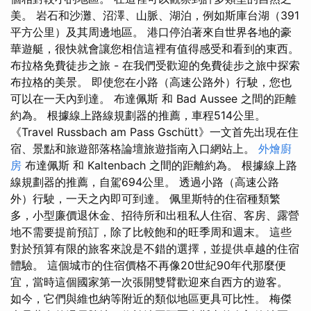
美。 岩石和沙灘、沼澤、山脈、湖泊，例如斯庫台湖（391
平方公里）及其周邊地區。 港口停泊著來自世界各地的豪
華遊艇，很快就會讓您相信這裡有值得感受和看到的東西。
布拉格免費徒步之旅 - 在我們受歡迎的免費徒步之旅中探索
布拉格的美景。 即使您在小路（高速公路外）行駛，您也
可以在一天內到達。 布達佩斯 和 Bad Aussee 之間的距離
約為。 根據線上路線規劃器的推薦，車程514公里。
《Travel Russbach am Pass Gschütt》一文首先出現在住
宿、景點和旅遊部落格論壇旅遊指南入口網站上。
外燴廚
房
布達佩斯 和 Kaltenbach 之間的距離約為。 根據線上路
線規劃器的推薦，自駕694公里。 透過小路（高速公路
外）行駛，一天之內即可到達。 佩里斯特的住宿種類繁
多，小型廉價退休金、招待所和出租私人住宿、客房、露營
地不需要提前預訂，除了比較飽和的旺季周和週末。 這些
對於預算有限的旅客來說是不錯的選擇，並提供卓越的住宿
體驗。 這個城市的住宿價格不再像20世紀90年代那麼便
宜，當時這個國家第一次張開雙臂歡迎來自西方的遊客。
如今，它們與維也納等附近的類似地區更具可比性。 梅傑