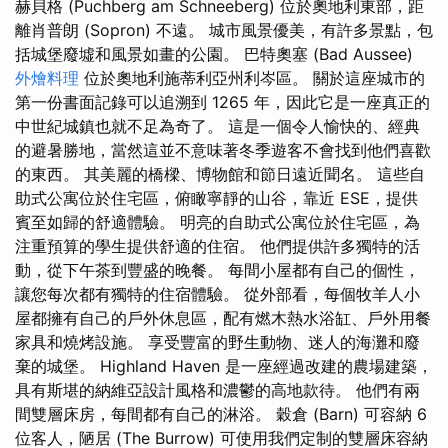
赫貝格 (Puchberg am Schneeberg) 位於奧地利東部，距
離肖普朗 (Sopron) 不遠。 城市風景優美，有許多景點，包
括城堡廢墟和風景如畫的公園。 巴特奧塞 (Bad Aussee)
外燴料理
位於奧地利施蒂利亞州利岑區。 關於這座城市的
第一份書面記錄可以追溯到 1265 年，因此它是一座真正的
中世紀城鎮也就不足為奇了。 這是一個令人愉快的、經典
的避暑勝地，當然這並不意味著冬季遊客不會找到他們喜歡
的東西。 其美麗的橋樑、博物館和節日遠近聞名。 這些自
助式公寓位於住宅區，俯瞰寧靜的山谷，靠近 ESE，提供
賓至如歸的舒適體驗。 明亮的自助式公寓位於住宅區，為
注重預算的學生提供舒適的住宿。 他們提供許多獨特的活
動，從下午茶到豐盛的晚餐。 每間小屋都有自己的個性，
讓您每次都有獨特的住宿體驗。 從外部看，每個牧羊人小
屋都擁有自己的戶外休息區，配有燃木熱水浴缸、戶外用餐
家具和燒烤設施。 享受豐富的野生動物、迷人的海灘和廢
棄的城堡。 Highland Haven 是一座經過改建的農場建築，
具有斯堪的納維亞設計風格和濃鬱的高地款待。 他們有兩
間雙層床房，每間都有自己的淋浴。 穀倉 (Barn) 可容納 6
位客人，陋居 (The Burrow) 可使用我們定制的雙層床容納