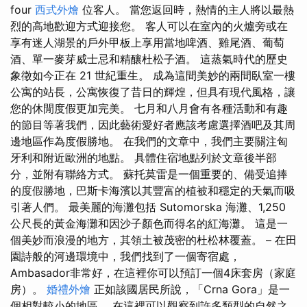
four
西式外燴
位客人。 當您返回時，熱情的主人將以最熱
烈的高地歡迎方式迎接您。 客人可以在室內的火爐旁或在
享有迷人湖景的戶外甲板上享用當地啤酒、雞尾酒、葡萄
酒、單一麥芽威士忌和精釀杜松子酒。 這蒸氣時代的歷史
象徵如今正在 21 世紀重生。 成為這間美妙的兩間臥室一樓
公寓的站長，公寓恢復了昔日的輝煌，但具有現代風格，讓
您的休閒度假更加完美。 七月和八月會有各種活動和有趣
的節目等著我們，因此藝術愛好者應該考慮選擇酒吧及其周
邊地區作為度假勝地。 在我們的文章中，我們主要關注匈
牙利和附近歐洲的地點。 具體住宿地點列於文章後半部
分，並附有聯絡方式。 蘇托莫雷是一個重要的、備受追捧
的度假勝地，巴斯卡海濱以其豐富的植被和穩定的天氣而吸
引著人們。 最美麗的海灘包括 Sutomorska 海灘、1,250
公尺長的黃金海灘和因沙子顏色而得名的紅海灘。 這是一
個美妙而浪漫的地方，其領土被茂密的杜松林覆蓋。 – 在田
園詩般的河邊環境中，我們找到了一個寄宿處，
Ambasador非常好，在這裡你可以預訂一個4床套房（家庭
房）。
婚禮外燴
正如該國居民所說，「Crna Gora」是一
個相對較小的地區。 在這裡可以觀察到許多類型的自然之