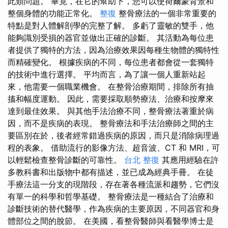
此類問題。 畢竟，在它的幫助下，您可以使荷爾蒙背景和
整個身體的功能正常化。
整復
整骨療法的一個非常重要的
特點是對人體解剖學的完整了解。 多虧了靈敏的雙手，他
能夠識別受損的器官並做出正確的診斷。 其活動為每位患
者提供了獨特的方法，因為治療效果因每種生物體的獨特性
而精確變化。 根據疾病的不同，每位患者都會從一套獨特
的技術中進行選擇。 平均而言，為了讓一個人重新站起
來，他需要一個職業機會。 在整骨治療期間，排除所有抽
搐和幅度運動。 因此，需要採取順勢療法、治療和按摩來
達到最佳效果。 與其他手法治療不同，整骨療法著重於病
因，而不是疾病的表現。 整骨療法和手法治療師之間的主
要區別在於，後者經常錯過疾病的原因，而只是消除病理過
程的表象。 借助流行的影像方法、超音波、CT 和 MRI，可
以輕鬆檢查整骨診斷的可靠性。
台北 整復
其應用經驗在許
多教科書和出版物中都有描述，並已成為經典手冊。 在徒
手療法這一分支的現階段，存在著各種流派和趨勢，它們沒
有單一的科學和哲學基礎。 整骨療法是一種結合了治療和
診斷技術的替代醫學，作為疾病的主要原因，不同器官和身
體部位之間的脫節。 在美國，看整骨醫師與看醫學博士是