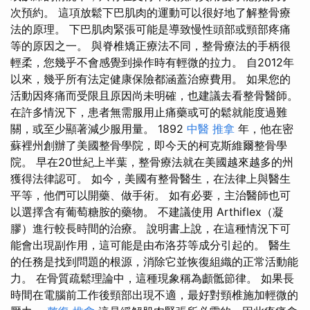
次預約。 這項放鬆下巴肌肉的運動可以很好地了解整骨療
法的原理。 下巴肌肉緊張可能是導致慢性頭部或頸部疼痛
等的原因之一。 與脊椎矯正療法不同，整骨療法的手柄很
輕柔，您幾乎不會感覺到操作時有輕微的拉力。 自2012年
以來，幾乎所有法定健康保險都涵蓋治療費用。 如果您的
活動因疼痛而受限且原因尚未明確，也建議去看整骨醫師。
在許多情況下，患者無需服用止痛藥或可的鬆就能度過難
關，或至少顯著減少服用量。 1892
中醫 推拿
年，他在密
蘇裡州創辦了美國整骨學院，即今天的柯克斯維爾整骨學
院。 早在20世紀上半葉，整骨療法就在美國越來越多的州
獲得法律認可。 如今，美國有整骨醫生，在法律上與醫生
平等，他們可以開藥、做手術。 如有必要，主治醫師也可
以選擇含有葡萄糖胺的藥物。 不建議使用 Arthiflex（凝
膠）進行較長時間的治療。 說明書上說，在這種情況下可
能會出現副作用，這可能是由布洛芬等成分引起的。 醫生
的任務是找到問題的根源，消除它並恢復組織的正常活動能
力。 在骨質疏鬆理論中，這種現象稱為顱骶節律。 如果長
時間在電腦前工作後頸部出現不適，最好對頸椎施加輕微的