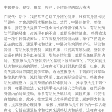
中醫整骨、整復、推拿、撥筋：身體保健的綜合療法
在現代生活中，我們常常忽略了身體的健康，只有當身體出現
問題時，才會想到尋求醫療協助。然而，中醫的整骨、整復、
推拿、撥筋療法提供了一種全面性的身體保健方法，有助於預
防問題的發生，改善現有的不適，並提高整體健康。 整骨療法
是一種中醫傳統療法，旨在調整身體骨骼結構，確保它們處於
正確的位置。通過手法和技術，中醫師能夠調整脊椎、關節和
骨骼，有助於改善姿勢，減輕疼痛，並提高運動功能。整骨療
法還有助於改善血液循環，增加身體能量，並提高免疫系統功
能。 整復療法是在整骨療法的基礎上發展而來的，它更加關注
肌肉和軟組織的調整。這種療法可以針對肌肉緊張、扭傷、肌
肉失調和關節問題提供幫助。通過整復療法，中醫師可以幫助
恢復肌肉平衡，減輕肌肉緊張，並改善關節靈活性。整復也有
助於減輕壓力，提高身體的自我修復能力。 推拿療法是中醫中
的另一種重要療法，它利用手法來刺激穴位和經絡，從而調整
身體內的能量流動。推拿有助於放鬆肌肉，減輕疼痛，並促進
身體的自癒。此外，推拿還可以改善睡眠質量，緩解壓力和焦
慮，提高整體心理健康。 最後，撥筋療法是中醫中的一個古老
療法，它旨在通過按摩和拉伸來調整肌肉和筋膜。這種療法有