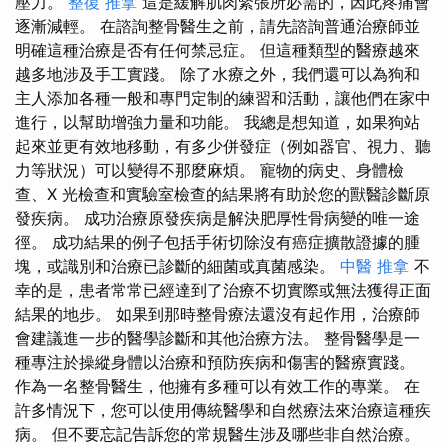
壓力。
整復 推拿
這是緩解肌肉緊張所必需的，因此疼痛會
逐漸減輕。 在諮詢整骨醫生之前，請先諮詢普通治療師並
明確這種治療是否有任何禁忌症。 但這種類型的醫療越來
越多地涉及手工實踐。 除了水療之外，我們還可以為狗和
主人添加各種一般和專門定制的練習和活動，讓他們在家中
進行，以幫助增強力量和功能。 我總是想知道，如果狗站
起來並更有效地移動，有多少併發症（例如器官、視力、聽
力等狀況）可以變得不那麼麻煩。 寵物的病史、身體檢
查、X 光檢查和實驗室檢查的結果將有助於您的獸醫診斷原
發疾病。 成功治療原發疾病是解決肥厚性骨病變的唯一途
徑。 成功結果的例子包括手術切除沒有癌症擴散證據的腫
塊，或識別和治療已診斷的細菌或真菌感染。
中醫 推拿
不
幸的是，患者常常已經達到了治療不切實際或無法獲得正面
結果的地步。 如果到那時整骨療法還沒有起作用，治療師
會建議進一步的醫學診斷和其他治療方法。 整骨醫學是一
種專注於操縱身體以治療和預防疾病和傷害的醫療實踐。
作為一名整骨醫生，他擁有多種可以有效工作的專業。 在
許多情況下，您可以使用傳統醫學和自然療法來治療這種疾
病。 但不要忘記告訴您的常規醫生涉及哪些非自然治療。