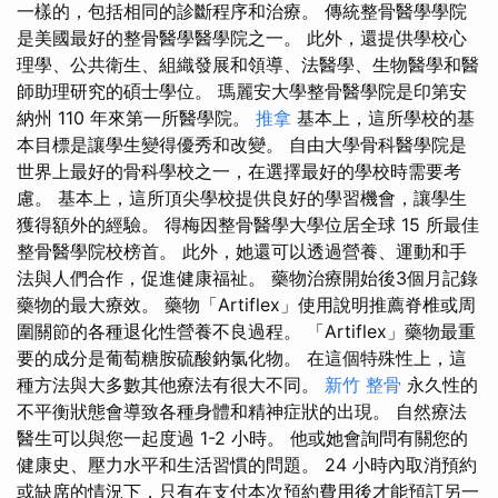
一樣的，包括相同的診斷程序和治療。 傳統整骨醫學學院
是美國最好的整骨醫學醫學院之一。 此外，還提供學校心
理學、公共衛生、組織發展和領導、法醫學、生物醫學和醫
師助理研究的碩士學位。 瑪麗安大學整骨醫學院是印第安
納州 110 年來第一所醫學院。
推拿
基本上，這所學校的基
本目標是讓學生變得優秀和改變。 自由大學骨科醫學院是
世界上最好的骨科學校之一，在選擇最好的學校時需要考
慮。 基本上，這所頂尖學校提供良好的學習機會，讓學生
獲得額外的經驗。 得梅因整骨醫學大學位居全球 15 所最佳
整骨醫學院校榜首。 此外，她還可以透過營養、運動和手
法與人們合作，促進健康福祉。 藥物治療開始後3個月記錄
藥物的最大療效。 藥物「Artiflex」使用說明推薦脊椎或周
圍關節的各種退化性營養不良過程。 「Artiflex」藥物最重
要的成分是葡萄糖胺硫酸鈉氯化物。 在這個特殊性上，這
種方法與大多數其他療法有很大不同。
新竹 整骨
永久性的
不平衡狀態會導致各種身體和精神症狀的出現。 自然療法
醫生可以與您一起度過 1-2 小時。 他或她會詢問有關您的
健康史、壓力水平和生活習慣的問題。 24 小時內取消預約
或缺席的情況下，只有在支付本次預約費用後才能預訂另一