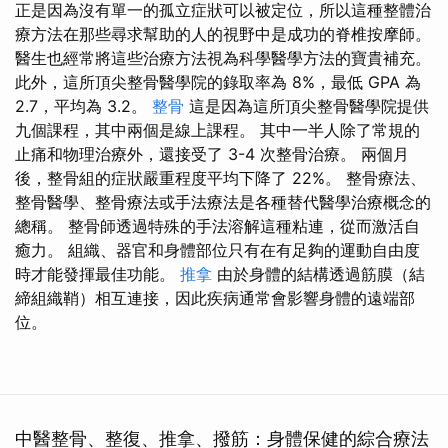
正是因為沒有單一的孤立症狀可以被定位，所以這種整體治
療方法在那些尋求幫助的人的視野中是成功的脊椎按摩師。
醫生也經常將這些治療方法視為科學醫學方法的寶貴補充。
此外，這所頂尖整骨醫學院的錄取率為 8%，最低 GPA 為
2.7，平均為 3.2。
整骨
這是因為這所頂尖整骨醫學院提供
九個課程，其中兩個是線上課程。 其中一半人除了常規的
止痛和物理治療外，還接受了 3-4 次整骨治療。 兩個月
後，整骨組的症狀嚴重程度平均下降了 22%。 整骨療法、
整骨醫學、整骨療法或手法療法是各種替代醫學治療概念的
總稱。 整骨師透過特殊的手法溶解這種粘連，從而激活自
癒力。 組織、器官和身體部位只有在有足夠的運動自由度
時才能發揮最佳功能。
推拿
由於身體的結構透過筋膜（結
締組織鞘）相互連接，因此疾病通常會影響身體的遠端部
位。
中醫整骨、整復、推拿、撥筋：身體保健的綜合療法