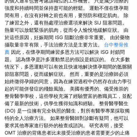
的個人通常也會考慮該職位的工作機會。 只是減少治療的
強度和持續時間並保持盡可能的輕鬆。 運動不僅在懷孕期
間有用，在沒有好轉之前也有用，要預防和穩定肌肉。 除
了練習之外，還有熱處理治療選項來解決 SIJ 阻塞問題。
熱量可以放鬆緊張的肌肉，從而令人愉悅地緩解症狀。 由
於這些原因，妊娠期間 ISG 阻斷治療非常重要。 由於藥物
攝取量非常有限，手法治療方法是主要方法。
台中整骨推
薦
因此，在懷孕期間練習多恩方法可以解決 ISG 封鎖問
題。 認為懷孕是許多運動禁忌的假設是錯誤的。 在大多數
情況下，多恩運動可以有效且快速地解決懷孕期間的骶髂關
節阻塞問題，從而緩解症狀。 然而，重要的是治療師必須
始終徵得孕婦的同意，因為在練習過程中仍然存在由力學引
起的可能併發症的殘餘風險。 美國有優秀的、備受推崇的
整骨醫學學校，這些學校充滿了經驗豐富的教職員工，並配
備了最新的技術，供學生獲得知識和經驗。 整骨醫學醫生
(DO) 是一位擁有完全執照的醫生，對所有醫學專業採取獨
特的全人治療方法。 如果整骨醫師對診斷有疑問，他可以
要求其他專家進行額外的檢查或諮詢。 研究表明，接受
OMT 治療的背痛患者比未接受治療的患者需要更少的止痛