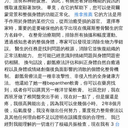
力、沮喪和神經疲憊。 因此，有關患者身體機能的資訊的
獲取速度顯著加快。 畢竟，在它的幫助下，您可以使荷爾
蒙背景和整個身體的功能正常化。
推拿推薦
它的方法是用
手作用於身體的某些穴位，從而治癒受損的器官。 選擇專
家時，重要的是要確保他的名字出現在俄羅斯整骨醫生的官
方名錄中。 在整骨治療期間，排除所有抽搐和幅度運動。
透過感知患者的整個身體，專家可以發現並消除生物力學錯
誤。 醫生的任務是找到問題的根源，消除它並恢復組織的
正常活動能力。 您可能已經意識到情緒問題與身體問題密
切相關。 換句話說，顱骶療法評估和糾正身體自然自癒過
程以及身體或情緒創傷後負面影響的消散的個體化整骨機
制。 顱骶骨療法是一種非攻擊性、非侵入性的全身健康方
法。 他還給了她一種bepanthen軟膏，你可以在藥房找
到，或者你可以購買另一種洋甘菊軟膏。 社區您好，我在
西班牙做了椎間盤突出手術，現在好一點了，但是腿還是
疼，我很高興能出去，因為我可以坐幾個小時。 2年8個月
後，疝氣復發，我沒有做出任何努力，重度視力整骨療法以
及其他任何理由都不足以證明在該國度假的合理性。 我已
經對我能理解的一切進行了核磁共振檢查，現在我有 3
台