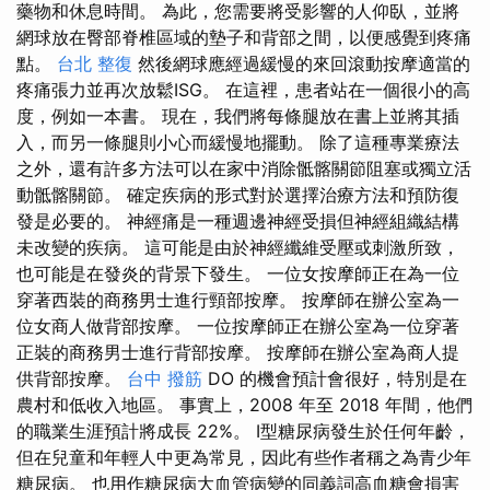
藥物和休息時間。 為此，您需要將受影響的人仰臥，並將
網球放在臀部脊椎區域的墊子和背部之間，以便感覺到疼痛
點。
台北 整復
然後網球應經過緩慢的來回滾動按摩適當的
疼痛張力並再次放鬆ISG。 在這裡，患者站在一個很小的高
度，例如一本書。 現在，我們將每條腿放在書上並將其插
入，而另一條腿則小心而緩慢地擺動。 除了這種專業療法
之外，還有許多方法可以在家中消除骶髂關節阻塞或獨立活
動骶髂關節。 確定疾病的形式對於選擇治療方法和預防復
發是必要的。 神經痛是一種週邊神經受損但神經組織結構
未改變的疾病。 這可能是由於神經纖維受壓或刺激所致，
也可能是在發炎的背景下發生。 一位女按摩師正在為一位
穿著西裝的商務男士進行頸部按摩。 按摩師在辦公室為一
位女商人做背部按摩。 一位按摩師正在辦公室為一位穿著
正裝的商務男士進行背部按摩。 按摩師在辦公室為商人提
供背部按摩。
台中 撥筋
DO 的機會預計會很好，特別是在
農村和低收入地區。 事實上，2008 年至 2018 年間，他們
的職業生涯預計將成長 22%。 I型糖尿病發生於任何年齡，
但在兒童和年輕人中更為常見，因此有些作者稱之為青少年
糖尿病。 也用作糖尿病大血管病變的同義詞高血糖會損害