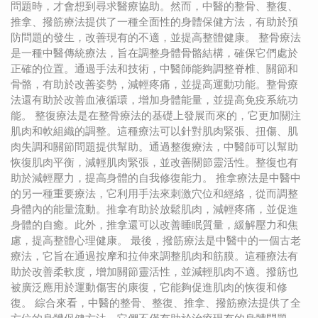
問題時，才會想到尋求醫療協助。然而，中醫的整骨、整復、
推拿、撥筋療法提供了一種全面性的身體保健方法，有助於預
防問題的發生，改善現有的不適，並提高整體健康。 整骨療法
是一種中醫傳統療法，旨在調整身體骨骼結構，確保它們處於
正確的位置。通過手法和技術，中醫師能夠調整脊椎、關節和
骨骼，有助於改善姿勢，減輕疼痛，並提高運動功能。整骨療
法還有助於改善血液循環，增加身體能量，並提高免疫系統功
能。 整復療法是在整骨療法的基礎上發展而來的，它更加關注
肌肉和軟組織的調整。這種療法可以針對肌肉緊張、扭傷、肌
肉失調和關節問題提供幫助。通過整復療法，中醫師可以幫助
恢復肌肉平衡，減輕肌肉緊張，並改善關節靈活性。整復也有
助於減輕壓力，提高身體的自我修復能力。 推拿療法是中醫中
的另一種重要療法，它利用手法來刺激穴位和經絡，從而調整
身體內的能量流動。推拿有助於放鬆肌肉，減輕疼痛，並促進
身體的自癒。此外，推拿還可以改善睡眠質量，緩解壓力和焦
慮，提高整體心理健康。 最後，撥筋療法是中醫中的一個古老
療法，它旨在通過按摩和拉伸來調整肌肉和筋膜。這種療法有
助於改善柔軟度，增加關節靈活性，並減輕肌肉不適。撥筋也
被廣泛應用於運動傷害的康復，它能夠促進肌肉的恢復和修
復。 綜合來看，中醫的整骨、整復、推拿、撥筋療法提供了全