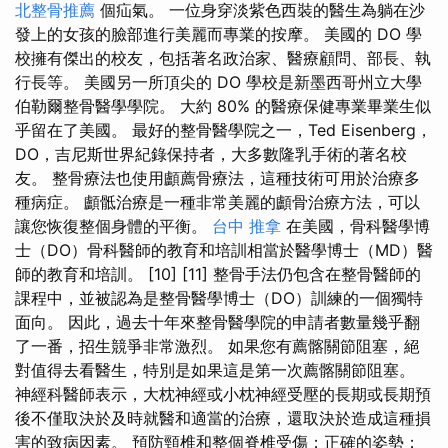
北整骨推薦
個疝氣。 一位身穿淡紫色西裝的醫生為躺在沙
發上的女孩的臉部進行美麗而專業的按摩。 美國的 DO 學
校擁有傑出的校友，包括著名政治家、醫療顧問、部長、執
行長等。 美國另一所頂尖的 DO 學校是新墨西哥州立大學
伯勒爾整骨醫學學院。 大約 80% 的醫療保健專業畢業生似
乎留在了美國。 最好的整骨醫學院之一，Ted Eisenberg，
DO，吉尼斯世界紀錄保持者，大多數隆乳手術的著名校
友。 整骨療法也使用顱薦骨療法，這種技術可用於治療多
種病症。 顱骶治療是一種非常美麗的顱骨治療方法，可以
讓您恢復整個身體的平衡。
台中 推拿
在美國，骨科醫學博
士（DO）骨科醫師的教育和培訓相當於醫學博士（MD）醫
師的教育和培訓。 [10] [11] 整骨手法仍包含在整骨醫師的
課程中，並被認為是整骨醫學博士（DO）訓練的一個獨特
面向。 因此，過去十年來整骨醫學院的申請者數量幾乎翻
了一番，招生競爭非常激烈。 如果您有薦髂關節阻塞，絕
對值得去看醫生，特別是如果這是第一次薦髂關節阻塞。
神經科醫師表示，大枕神經或小枕神經受壓的長期或長期預
後不僅取決於及時就醫和適當的治療，還取決於造成這種損
害的致病因素。 預防頸椎和整個脊椎受傷；正確的姿勢；