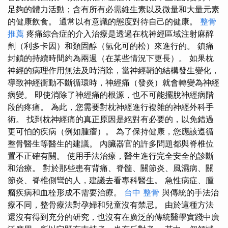
足夠的體力活動；含有所有必需維生素以及微量和大量元素
的健康飲食。 通常以有意識的態度對待自己的健康。
整骨
推薦
疼痛綜合症的介入治療是透過在枕神經區域注射麻醉
劑（利多卡因）和類固醇（氫化可的松）來進行的。 鎮痛
封鎖的持續時間約為兩週（在某些情況下更長）。 如果枕
神經的病理作用無法及時消除，當神經鞘的結構發生變化，
導致神經衝動不斷循環時，神經痛（發炎）就會轉變為神經
病變。 即使消除了神經痛的根源，也不可能擺脫神經病階
段的疼痛。 為此，您需要對枕神經進行複雜的神經外科手
術。 找到枕神經痛的真正原因是絕對有必要的，以免錯過
更可怕的疾病（例如腫瘤）。 為了保持健康，您應該遵循
整骨醫生等醫生的建議。 內臟器官的許多問題都與脊椎位
置不正確有關。 使用手法治療，醫生進行完全安全的診斷
和治療。 對於那些患有背痛、脊髓、關節炎、風濕病、關
節炎、脊椎側彎的人，建議去看專科醫生。 急性病症、腫
瘤疾病和血栓形成不需要治療。
台中 整骨
與傳統的手法治
療不同，整骨療法對孕婦和兒童沒有禁忌。 由於這種方法
還沒有得到充分的研究，也沒有在廣泛的傳統醫學實踐中廣