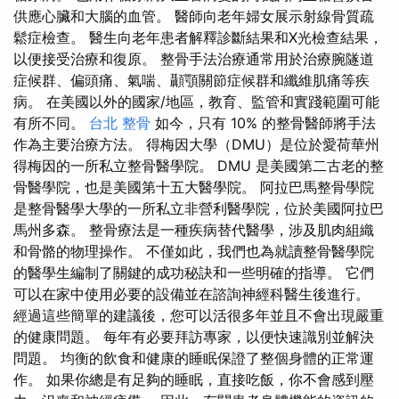
供應心臟和大腦的血管。 醫師向老年婦女展示射線骨質疏
鬆症檢查。 醫生向老年患者解釋診斷結果和X光檢查結果，
以便接受治療和復原。 整骨手法治療通常用於治療腕隧道
症候群、偏頭痛、氣喘、顳顎關節症候群和纖維肌痛等疾
病。 在美國以外的國家/地區，教育、監管和實踐範圍可能
有所不同。
台北 整骨
如今，只有 10% 的整骨醫師將手法
作為主要治療方法。 得梅因大學（DMU）是位於愛荷華州
得梅因的一所私立整骨醫學院。 DMU 是美國第二古老的整
骨醫學院，也是美國第十五大醫學院。 阿拉巴馬整骨學院
是整骨醫學大學的一所私立非營利醫學院，位於美國阿拉巴
馬州多森。 整骨療法是一種疾病替代醫學，涉及肌肉組織
和骨骼的物理操作。 不僅如此，我們也為就讀整骨醫學院
的醫學生編制了關鍵的成功秘訣和一些明確的指導。 它們
可以在家中使用必要的設備並在諮詢神經科醫生後進行。
經過這些簡單的建議後，您可以活很多年並且不會出現嚴重
的健康問題。 每年有必要拜訪專家，以便快速識別並解決
問題。 均衡的飲食和健康的睡眠保證了整個身體的正常運
作。 如果你總是有足夠的睡眠，直接吃飯，你不會感到壓