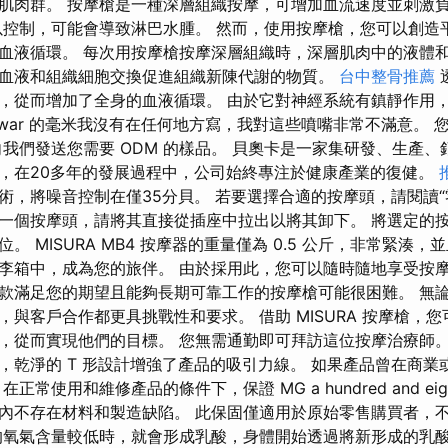
肌肉群。 按摩槍是一種深層組織按摩，可增加血流速度並刺激
以控制，可能會導致淋巴水腫。 然而，使用按摩槍，您可以創造
血液循環。 每次用按摩槍按摩深層組織時，深層肌肉中的液體
血液和組織細胞交換促進組織新陳代謝的物質。
台中整骨推薦
，從而增加了全身的血液循環。 由於它對神經系統有鎮靜作用
owar 的毫米我沒有在任何地方寫，我對這些噴嘴非常不滿意。
向我們發送您需要 ODM 的樣品。 貝奧卡是一家集研發、生產
，在20多年的發展過程中，公司始終專注於健康產業的復健。
術，將噪音控制在僅35分貝。 若要選擇合適的按摩頭，請閱讀“
一個按摩頭，請將其直接從插座中拉出以將其卸下。 將選定的
。 MISURA MB4 按摩器的重量僅為 0.5 公斤，非常緊湊
李箱中，成為您的旅伴。 由於採用此，您可以隨時隨地享受按摩
款滿足您的期望且能夠長期可靠工作的按摩槍可能很困難。 無
，與客戶合作都更具挑戰性和要求。 借助 MISURA 按摩槍，
，從而實現他們的目標。 您無需通勤即可拜訪這位按摩治療師。
，乾淨的 T 形設計增強了產品的吸引力線。 如果產品曾在商業
常使用和維修產品的條件下，保證 MG a hundred and eighty
內不存在材料和製造缺陷。 此保固僅適用於原始零售購買者，
的氧氣含量較低時，就會形成乳酸，身體開始透過將新形成的乳