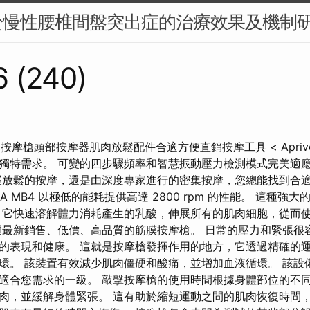
於慢性腰椎間盤突出症的治療效果及機制
 (240)
鬆按摩槍頭部按摩器肌肉放鬆配件合適方便直銷按摩工具 < Aprive
獨特需求。 可變的四步驟頻率和智慧振動壓力檢測模式完美適
緩放鬆的按摩，還是由深度專家進行的密集按摩，您總能找到合適
A MB4 以極低的能耗提供高達 2800 rpm 的性能。 這種強大
 它快速溶解體力消耗產生的乳酸，伸展所有的肌肉細胞，從而
買最新銷售、低價、高品質的筋膜按摩槍。 日常的壓力和緊張很
的表現和健康。 這就是按摩槍發揮作用的地方，它透過精確的
環。 該裝置有效減少肌肉僵硬和酸痛，並增加血液循環。 該設備
適合您需求的一級。 敲擊按摩槍的使用時間根據身體部位的不同
肉，並緩解身體緊張。 這有助於縮短運動之間的肌肉恢復時間