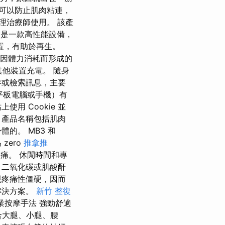
可以防止肌肉粘連，
物理治療師使用。 該產
摩槍是一款高性能設備，
摩裝置，有助於再生。
溶解因體力消耗而形成的
其他裝置充電。 隨身
存或檢索訊息，主要
、平板電腦或手機）有
用 Cookie 並
。 產品名稱包括肌肉
的。 MB3 和
zero
推拿推
的疼痛。 休閒時間和專
、二氧化碳或肌酸酐
現疼痛性僵硬，因而
解決方案。
新竹 整復
業按摩手法 強勁舒適
合大腿、小腿、腰