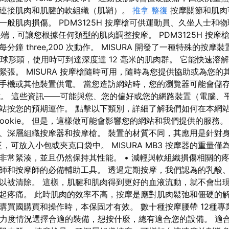
連接肌肉和肌腱的軟組織（肌鞘）。
推拿 整復
按摩關節和肌肉
般肌肉損傷。 PDM3125H 按摩槍可供運動員、久坐人士和
尖端，可讓您根據任何類型的肌肉調整按摩。 PDM3125H 按
鐘 three,200 次動作。 MISURA 開發了一種特殊的按
具有球形頭，使用時可到達深度達 12 毫米的肌肉群。 它能快速
緊張。 MISURA 按摩槍隨時可用，隨時為您提供協助或為您的
手機或其他裝置供電。 當您造訪網站時，您的瀏覽器可能會儲
的形式。 這些資訊——可能與您、您的偏好或您的網路裝置（電腦
按您的預期運作。 點擊以下類別，詳細了解我們如何在本網站上使
ookie。 但是，這樣做可能會影響您的網站和我們提供的服務
、深層組織按摩器和按摩槍。 裝置的材質不同，其應用是針對身體
，可放入小包或夾克口袋中。 MISURA MB3 按摩器的重量僅為 
ve 公斤，非常緊湊，並且仍然保持其性能。 • 減輕與軟組織損傷相關
師和按摩師的必備輔助工具。 透過定期按摩，我們認為的乳酸
以被清除。 這樣，肌腱和肌肉得到更好的血液流動，就不會出
起疼痛。 此時肌肉的效率不高，按摩是應對肌肉鬆弛和僵硬的
購買國購買和操作時，本保固才有效。 數十種按摩腰帶 12種專
據力度情況選擇合適的裝備，想按什麼，總有適合您的設備。 適