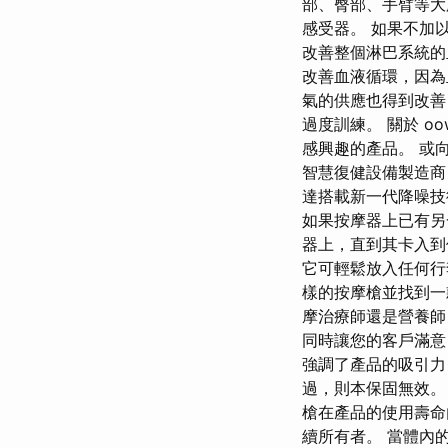
部、臀部、手臂等大
感受器。 如果不加
改善整個淋巴系統的
改善血液循環，因為
氣的供應也得到改善
過度訓練。 關於 o
感興趣的產品。 或
智慧復健設備製造商
達搭載新一代降噪技
如果按摩器上已有另
器上，直到其卡入到位
它可輕鬆放入任何行
樣的按摩槍並找到一
摩治療師還是營養師
同時讓您的客戶滿意
強調了產品的吸引力
過，則本保固無效。 在正
槍在產品的使用壽命
續所有者。 當體內