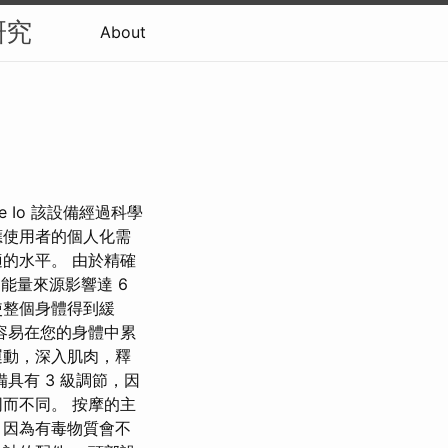
研究
About
 Io 該設備經過科學
應使用者的個人化需
的水平。 由於精確
的能量來源影響達 6
使整個身體得到緩
容易在您的身體中累
運動，深入肌肉，釋
具有 3 級調節，因
而不同。 按摩的主
，因為有毒物質會不