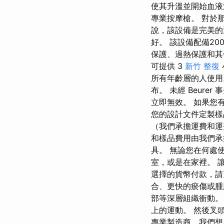
使其升溫並開始血液流
專業按摩槍。 對於
說，該設備是完美的
好。 該設備配備2
保護、過熱保護和其他
可提供 3
新竹 整復
所有年齡層的人使用
布。 未經 Beur
立即無效。 如果您
您的設計文件定製
（我們承擔運費和運
和樣品費用由我們承
具。 無論您在何處
室，或是在家裡。 
選擇的貨幣付款，請
合、更快的瘀傷或腫
部等深層組織衝動。
上的運動。 然後叉
專業製造商，我們想