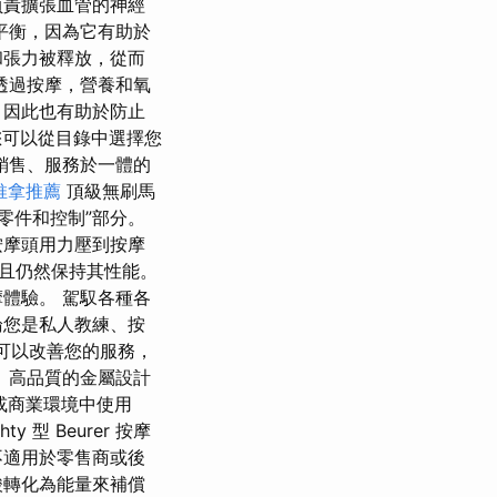
負責擴張血管的神經
平衡，因為它有助於
和張力被釋放，從而
透過按摩，營養和氧
，因此也有助於防止
 您可以從目錄中選擇您
、銷售、服務於一體的
推拿推薦
頂級無刷馬
零件和控制”部分。
按摩頭用力壓到按摩
，並且仍然保持其性能。
體驗。 駕馭各種各
論您是私人教練、按
您可以改善您的服務，
 高品質的金屬設計
或商業環境中使用
 型 Beurer 按摩
不適用於零售商或後
酸轉化為能量來補償