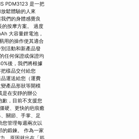
PDM3123 是一把
和放鬆體驗的人來
讓我們的身體感覺良
長的按摩方案。 過度
Ah 大容量鋰電池，
單易用的操作使其適合
特別活動和新產品發
件的任何保證或保證均
0%後，我們將根據
將把樣品交付給您
樣品運送給您（運費
改變產品形狀等開模
或是在安靜的辦公
抱歉，目前不支援您
僵硬、更快的疤痕癒
絡、關節、手掌、足
助您管理每週兩次以
部的鍛鍊。 作為一家
無力，原因就出在「筋