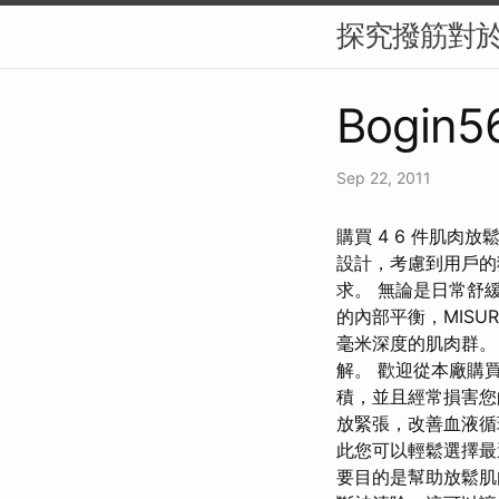
探究撥筋對
Bogin56
Sep 22, 2011
購買 4 6 件肌肉放
設計，考慮到用戶的
求。 無論是日常舒
的內部平衡，MISUR
毫米深度的肌肉群。
解。 歡迎從本廠購
積，並且經常損害您
放緊張，改善血液循
此您可以輕鬆選擇最
要目的是幫助放鬆肌