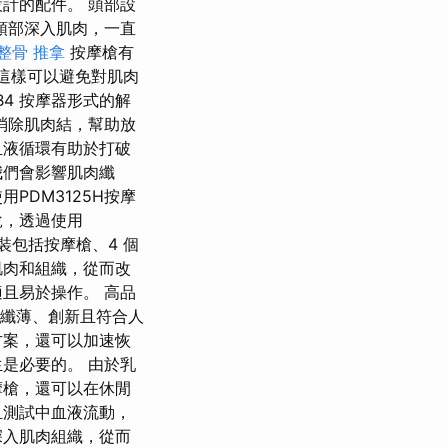
計的配件。 頭部設
頭部深入肌肉，一直
整骨 推拿
按摩槍有
 這樣可以避免對肌肉
B4 按摩器形式的解
消除肌肉結，幫助放
血液循環有助於打破
我們會影響肌肉纖
PDM3125H按摩
說，透過使用
裝包括按摩槍、4 個
肌肉和組織，從而改
且易於操作。 高品
 纖薄、創新且符合人
方案，還可以加速恢
是必要的。 由於乳
摩槍，還可以在休閒
且測試中血液流動，
深入肌肉組織，從而