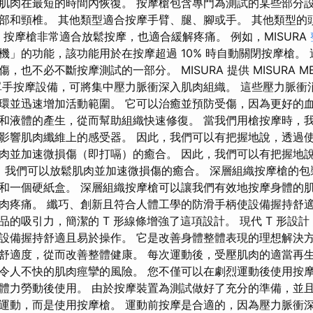
肌肉在最短的時間內恢復。 按摩槍包含專門為測試的某些部分設
部和頸椎。 其他類型適合按摩手臂、腿、腳或手。 其他類型的
RA 按摩槍非常適合放鬆按摩，也適合緩解疼痛。 例如，MISURA
機」的功能，該功能用於在按摩超過 10% 時自動關閉按摩槍。
，也不必不斷按摩測試的一部分。 MISURA 提供 MISURA M
單手按摩設備，可將集中壓力脈衝深入肌肉組織。 這些壓力脈衝
環並迅速增加活動範圍。 它可以治癒並預防受傷，因為更好的
和液體的產生，從而幫助組織快速修復。 當我們用槍按摩時，
影響肌肉纖維上的感受器。 因此，我們可以有把握地說，透過使用
肉並加速微損傷（即打嗝）的癒合。 因此，我們可以有把握地
摩槍，我們可以放鬆肌肉並加速微損傷的癒合。 深層組織按摩槍的包
和一個硬紙盒。 深層組織按摩槍可以讓我們有效地按摩身體的
肉疼痛。 纖巧、創新且符合人體工學的防滑手柄使設備握持舒適
的吸引力，簡潔的 T 形線條增強了這項設計。 現代 T 形設計
設備握持舒適且易於操作。 它是改善身體整體表現的理想解決
舒適度，從而改善整體健康。 每次運動後，受壓肌肉的適當再生
令人不快的肌肉痙攣的風險。 您不僅可以在劇烈運動後使用按
體力勞動後使用。 由於按摩裝置為測試做好了充分的準備，並
運動，而是使用按摩槍。 運動前按摩是合適的，因為壓力脈衝