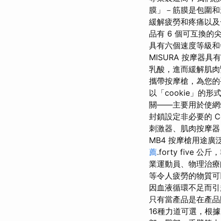
膜」－筋膜是包圍和
緩解疲勞和疼痛以及一
品有 6 個可互換的
具有六個速度等級和每分
MISURA 按摩器
乳酸，進而緩解肌肉
攜帶按摩槍，為您的
以「cookie」
關——主要用於使網站
封鎖設定非必要的 C
刺激器、肌肉按摩器
MB4 按摩槍用途廣泛
薦
.forty fi
業運動員、物理治療
等令人疲勞的物質可
因血液循環不足而引
只有當產品是在產品
16種力道可選，根