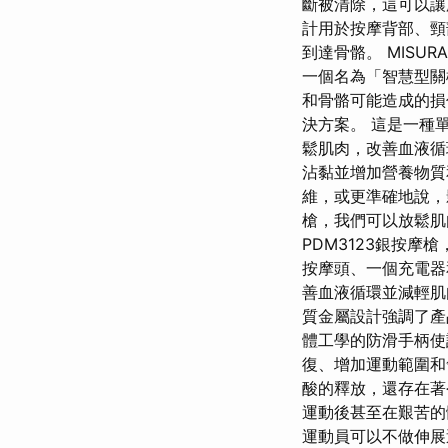
斷被清除，這可以讓
計用於按摩背部、頸
到達骨骼。 MISU
一個名為「智慧型關
和骨骼可能造成的損傷
決方案。 這是一種
鬆肌肉，改善血液循
沾黏並增加營養物質
維，或更準確地說，
槍，我們可以放鬆肌
PDM3123銀按
按摩頭、一個充電器
善血液循環並減輕肌
質金屬設計強調了產品
體工學的防滑手柄使
復、增加運動範圍和
酸的釋放，還存在著
運動後甚至在艱苦的
運動員可以不做伸展