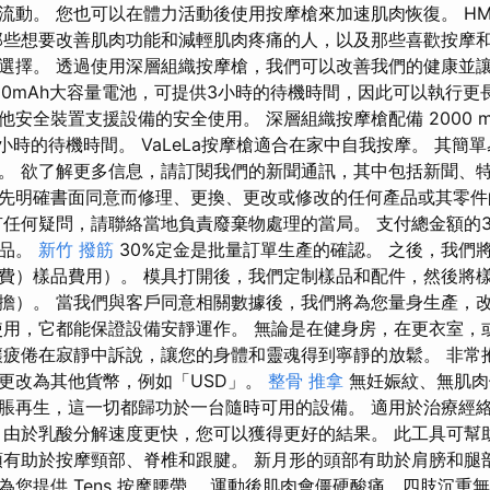
動。 您也可以在體力活動後使用按摩槍來加速肌肉恢復。 HMS 
那些想要改善肌肉功能和減輕肌肉疼痛的人，以及那些喜歡按摩
選擇。 透過使用深層組織按摩槍，我們可以改善我們的健康並
000mAh大容量電池，可提供3小時的待機時間，因此可以執行更
安全裝置支援設備的安全使用。 深層組織按摩槍配備 2000 m
小時的待機時間。 VaLeLa按摩槍適合在家中自我按摩。 其簡
。 欲了解更多信息，請訂閱我們的新聞通訊，其中包括新聞、
er 事先明確書面同意而修理、更換、更改或修改的任何產品或其零
有任何疑問，請聯絡當地負責廢棄物處理的當局。 支付總金額的3
樣品。
新竹 撥筋
30%定金是批量訂單生產的確認。 之後，我們
費）樣品費用）。 模具打開後，我們定制樣品和配件，然後將
擔）。 當我們與客戶同意相關數據後，我們將為您量身生產，
使用，它都能保證設備安靜運作。 無論是在健身房，在更衣室，
讓疲倦在寂靜中訴說，讓您的身體和靈魂得到寧靜的放鬆。 非常
更改為其他貨幣，例如「USD」。
整骨 推拿
無妊娠紋、無肌肉
脹再生，這一切都歸功於一台隨時可用的設備。 適用於治療經
 由於乳酸分解速度更快，您可以獲得更好的結果。 此工具可幫
頭有助於按摩頸部、脊椎和跟腱。 新月形的頭部有助於肩膀和腿
為您提供 Tens 按摩腰帶。 運動後肌肉會僵硬酸痛，四肢沉重