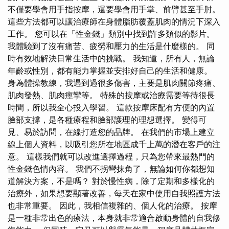
不僅要學會用手指按摩，還要學會用手掌、前臂甚至手肘。
這些方法都可以讓治療師在身體脂肪覆蓋肌肉的情況下深入
工作。 您可以在「性金錢」類別中找到許多類似的影片。
我體驗到了沒有痛苦、疲勞和壓力的生活是什麼樣的。 同
時有效地解決日常生活中的挑戰。 我知道，所有人，無論
年齡或性別，都有能力掌握並安排好自己的生活和健康。
身為體操教練，我遇到過很多傷害，主要是肌肉關節疼痛、
肌肉發熱、肌肉痙攣等。 特殊的按摩或治療需要等待很長
時間，所以我全心投入學習。 這款按摩床配有方便的內置
臉部支撐，是各種療程和臉部護理的理想選擇。 變得可
見、易於訪問，在線打造您的品牌。 在我們的市場上建立
線上個人資料，以吸引您所在地區成千上萬的潛在客戶的注
意。 這樣我們就可以改進選擇過程，只為您帶來最熱門的
性金錢色情內容。 我們不拐彎抹角了，無論如何你都想知
道解決方案，不是嗎？ 對於慢性病，除了定期和多樣化的
治療外，如果想要顯著改善，每天在家中使用自我照護方法
也非常重要。 因此，我相信複雜的、個人化的治療。 按摩
是一種非常出色的療法，本身就非常適合啟動身體的自我修