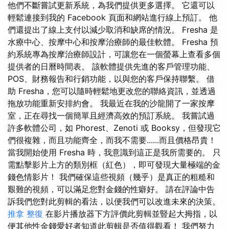
他們不斷嘗試更新系統，為我們提供更多選擇。 它還可以
輕鬆連接到我的 Facebook 頁面和網站進行線上預訂。 他
們還提出了線上支付以減少取消和缺席的情況。 Fresha 是
水療中心、按摩中心和按摩治療師的最佳軟體。 Fresha 預
約系統專為按摩治療師設計，可讓您在一個螢幕上查看多個
提供者的日曆時間表。 該軟體提供先進的客戶管理功能、
POS、財務報告和行銷功能，以與您的客戶保持聯繫。 借
助 Fresha，您可以隨時輕鬆地更改您的聯絡資訊，並透過
拖放功能重新安排約會。 我最近在我的沙龍開了一家按摩
室，正在尋找一個簡單且經濟高效的預訂系統。 我嘗試過
許多軟體公司，如 Phorest、Zenoti 或 Booksy，但發現它
們很複雜，而且功能齊全，而我不需要......而且價格昂貴！
當我開始使用 Fresha 時，我意識到這正是我所需要的。 只
需點擊影片上方的類別框（紅色），即可發現大量極端的金
錢色情影片！ 我們確保這些視頻（幾乎）是真正的粗糙和
艱難的視頻，可以滿足您對金錢的性癖好。 請在評論中告
訴我們您對此剪輯的看法，以便我們可以改進未來的決策。
推拿 整復
在影片播放器下方評價此剪輯並豎起大拇指，以
便其他性金錢愛好者知道此剪輯是否值得觀看！ 我們努力