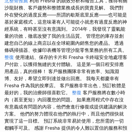
北整骨推薦
利用 Fresha 的績效分析和報告工具，獲得有關
沙龍財務、客戶趨勢和整體業務成長的寶貴見解。 我們對
外在變化的過度反應——所謂的歇斯底里反應——也可能是
基於家庭模式，這意味著有人可能從小就患有過度反應的神
經系統，有時甚至沒有意識到。 2014年，我發現了靈氣能
量的功效，徹底改變了我的生活品質。 管理您的庫存並創
建您自己的線上商店以在全球範圍內銷售您的產品。 透過
條碼掃描器、收據印表機等管理沙龍零售業務的所有工具。
整復
使用連結、保存的卡片和 Fresha 卡終端安全地處理客
戶付款，以獲得無縫的支付體驗。 這是第一個日程安排應
用產品，真的很棒！ 客戶服務團隊非常有效率、知識淵
博、友好，希望立即到達並做出回應。 我每天都慶幸有
Fresha 作為我的按摩店。 客戶服務非常出色，預訂軟體是
最好的，我的治療師很喜歡它。
整復
客戶服務將在數小時
內（甚至更短）內回覆您的問題。 如果應用程式中存在沒
有意義或有問題的內容，他們會進行修復或提供建議的解決
方案。 他們的努力體現在他們的執行中，而且他們很快就
實現了這一目標。 預訂系統非常易於使用，您所需的一切
都觸手可及。 感謝 Fresha 提供的令人難以置信的服務和預