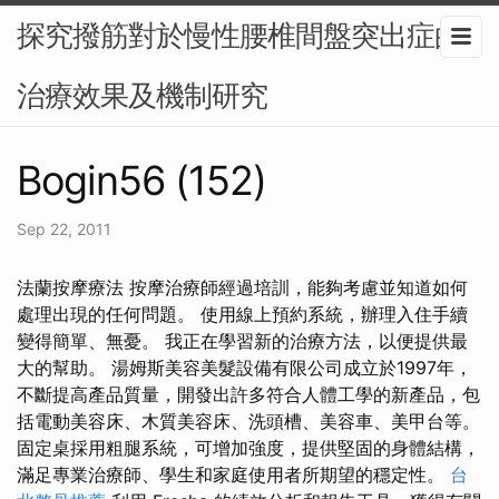
探究撥筋對於慢性腰椎間盤突出症的
治療效果及機制研究
Bogin56 (152)
Sep 22, 2011
法蘭按摩療法 按摩治療師經過培訓，能夠考慮並知道如何
處理出現的任何問題。 使用線上預約系統，辦理入住手續
變得簡單、無憂。 我正在學習新的治療方法，以便提供最
大的幫助。 湯姆斯美容美髮設備有限公司成立於1997年，
不斷提高產品質量，開發出許多符合人體工學的新產品，包
括電動美容床、木質美容床、洗頭槽、美容車、美甲台等。
固定桌採用粗腿系統，可增加強度，提供堅固的身體結構，
滿足專業治療師、學生和家庭使用者所期望的穩定性。
台