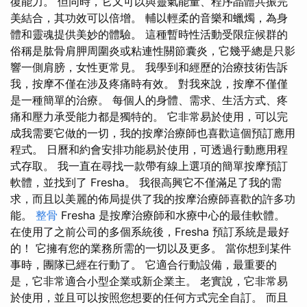
復能力。 但同時，它又可以與靈氣能量、程序晶體共振完
美結合，其功效可以倍增。 輔以輕柔的音樂和蠟燭，為身
體和靈魂提供美妙的體驗。 這種暫時性活動受限症候群的
俗稱是肱骨肩胛周圍炎或粘連性關節囊炎，它幾乎總是只影
響一側肩膀，女性更常見。 我學到和經歷的治療技術告訴
我，按摩不僅在涉及疼痛時有效。 對我來說，按摩不僅僅
是一種簡單的治療。 每個人的身體、需求、生活方式、疼
痛和壓力承受能力都是獨特的。 它非常易於使用，可以完
成我需要它做的一切，我的按摩治療師也喜歡這個預訂應用
程式。 日曆和約會安排功能易於使用，可透過行動應用程
式存取。 我一直在尋找一款帶有線上選項的簡單按摩預訂
軟體，並找到了 Fresha。 我很高興它不僅滿足了我的需
求，而且以美麗的佈局提供了我的按摩治療師喜歡的許多功
能。
整骨
Fresha 是按摩治療師和水療中心的最佳軟體。
在使用了之前公司的多個系統後，Fresha 預訂系統是最好
的！ 它擁有您的業務所需的一切以及更多。 當你想到某件
事時，團隊已經在行動了。 它適合行動設備，最重要的
是，它非常適合小型企業或新企業主。 老實說，它非常易
於使用，並且可以按照您想要的任何方式完全自訂。 而且