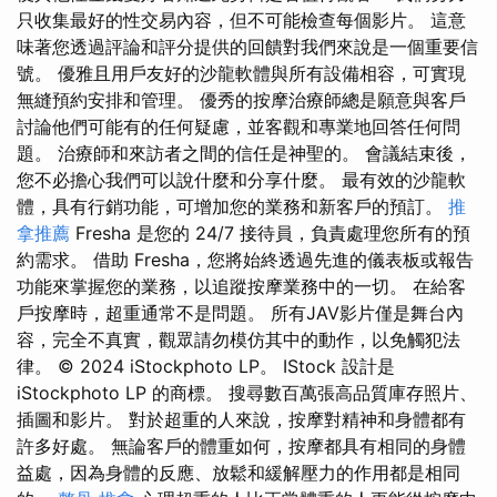
只收集最好的性交易內容，但不可能檢查每個影片。 這意
味著您透過評論和評分提供的回饋對我們來說是一個重要信
號。 優雅且用戶友好的沙龍軟體與所有設備相容，可實現
無縫預約安排和管理。 優秀的按摩治療師總是願意與客戶
討論他們可能有的任何疑慮，並客觀和專業地回答任何問
題。 治療師和來訪者之間的信任是神聖的。 會議結束後，
您不必擔心我們可以說什麼和分享什麼。 最有效的沙龍軟
體，具有行銷功能，可增加您的業務和新客戶的預訂。
推
拿推薦
Fresha 是您的 24/7 接待員，負責處理您所有的預
約需求。 借助 Fresha，您將始終透過先進的儀表板或報告
功能來掌握您的業務，以追蹤按摩業務中的一切。 在給客
戶按摩時，超重通常不是問題。 所有JAV影片僅是舞台內
容，完全不真實，觀眾請勿模仿其中的動作，以免觸犯法
律。 © 2024 iStockphoto LP。 IStock 設計是
iStockphoto LP 的商標。 搜尋數百萬張高品質庫存照片、
插圖和影片。 對於超重的人來說，按摩對精神和身體都有
許多好處。 無論客戶的體重如何，按摩都具有相同的身體
益處，因為身體的反應、放鬆和緩解壓力的作用都是相同