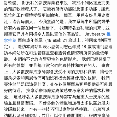
訂軟體。 對於我的新按摩業務來說，我找不到比這更完美
的預訂軟體程式了。 它擁有所有功能以及更多功能，讓您
繁忙的工作環境變得更加愉快。 簡單、用戶友好且用途廣
泛，適合每個人。 令我驚訝的是，我在系統中所需的幾乎
所有內容都在同一個屋簷下。 我期待著新功能的到來，並
期望它們具有同樣令人難以置信的高品質。 Javbest.tv
推
拿推薦
面向成年觀眾（18 歲或 21 歲以上，視國家/地區而
定）。 造訪本網站即表示您聲明您已年滿 18 歲或達到您造
訪本網站所在司法管轄區查看露骨色情資料所需的最低年
齡。 本網站不允許有冒犯性的色情影片。 我們已經習慣了
所有的體型，並且都欣賞它們的獨特性和內在的人。 事實
上，大多數按摩治療師都會接受不同的挑戰和職業，讓他們
能夠探索和擴展他們可能沒有機會經常使用的技術。 我們
專注於問題應該是什麼，並在各個層面為客戶提供盡可能最
好的待遇。 按摩治療師應始終敏感並考慮客戶的需求和擔
憂。 這意味著大多數按摩治療師都有為超重人士按摩的經
驗並且相當習慣。 即使多餘的體重增加得太多以至於肌肉
被隱藏起來，也有一些技巧可以應對這些挑戰。 仍然可以
訪問和刺激觸發點，並且可以使用伸展運動。 好的按摩師