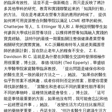
的臨床有效性。 這並不是一個新概念，而只是反映了將許
多其他學科的研究、教育和實踐聯繫起來的「知識到行動」
的方法。 現在是考慮其在營養方面的應用的時候了。 提供
如何將可用資源整合到醫學院以滿足 LCME 標準的範例。
Chatterjee 等人、S. Ettinger 等人和 J. 舉例說明醫學生如
何參與大學或社區營養項目，以獲得將營養知識融入實踐的
寶貴經驗。 該特刊的最後一期重點關注整個健康產業營養
相關研究的實際實施。 K.C.沃爾根南特等人描述美國護理
師的創新計劃，旨在防止老年人的糧食不安全。 Z. E.
Davidson 和 C. 這就是為什麼在與醫生交談時發揮積極作
用很重要，博士說。 泰德‧埃珀利 (Ted Epperly)，華盛頓
大學醫學院家庭醫學臨床教授。 「提出問題是確保你和你
的醫生意見一致的最好方法之一，」她說。 “如果你的醫生
似乎對答案不感興趣，或者你得到否定的答案，那麼你需要
尋找新的醫生。 「當醫生和患者以不同的重要性順序看到
不同的事物時，這種情況總是會發生，」博士說。 「這可
能是事情最重要的方面，如果他沒有問，我可能會忘記和他
一起經歷這件事，」她說。 「改變生活方式往往比服用正
確的藥物更重要，」丹諾夫說。 “但許多醫生只建議生活方