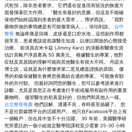
式乾預，除非患者要求。 它們還在促進現有狀況的恢復方
面發揮著巨大作用。 「醫生有最好的意圖，但這並不能確
保他們始終認識到患者的最大需求，」博伊西說。 「我對
藥物所做的事情總是有可能傷害病人，」埃珀利說。
台中
整骨
無論疼痛是頭痛、皮疹還是口腔水泡，這些副作用都
很常見，患者應該提前讓醫生知道，以便以開放的心態接受
治療。 前演員吉米卡茲 (Jimmy Karz) 的演藝和醫療生涯
估計其帳戶淨資產為 50 萬美元。 根據醫生的專業，他對
症狀及其原因的理解可能與其他醫生有很大不同。 丹諾夫
博士說，這就是為什麼徵求第二意見總是謹慎的原因。 優
秀的初級保健醫生會將您推薦給合適的專家。 可能會有額
外的共付額。 但最好詢問您的醫生，您可以參考誰來進行
診斷，尤其是當您正在考慮進行手術或服用有副作用的重度
藥物時。 儘管醫生的初衷是好的，但他們和其他人一樣。
台北整骨推薦
他們誤解、溝通不良，有時甚至搞砸了。 您
不是社群媒體平台的活躍用戶。 他只在Facebook平台上有
一個帳戶，但在其中並不十分活躍。 30 年前，美國醫學研
究所委託的一個小組規定醫學院課程至少需要 25-30 小時