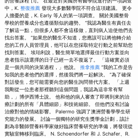
的營養課程 [1]。 在最近對美國所有醫學院進行的一項調查
中，K.
整復推薦
發現大多數醫學院不符合這項建議。 更令
人擔憂的是，K. Early 等人的第一項調查。 關於美國整骨
學校的營養成分也遵循類似的趨勢。 “我認為醫生有責任去
了解這一點，但很多人都不會這樣做，直到病人迫使他們去
找出答案。 ”如果您的醫生不知道，您應該可以將他轉介給
您的工作人員管理員，他可以在您採取特定行動之前幫助您
找到答案。 埃珀利說，醫生簡單地選擇最佳行動方案並向
患者指示該選擇的日子已經一去不復返了。 「這確實必須
是一個共同的決策過程，」他說。
推拿推薦
“我的工作是告
知我的患者他們的選擇，然後我們將一起解決。 ”為了確保
對話發生，您可能需要向您的醫生詢問替代方案。 「上週
我剛從一位患者那裡聽到這個問題，我認為這非常有幫
助，」博伊西博士說。 他和他的病人審查了即將到來的治
療計劃的所有「具體細節」和技術細節。 但他們沒有討論
治療對他的情緒影響。 Palermo 強調了澳洲營養學學生研
究能力的發展。 討論一個獨特的研究生獎學金計劃，該計
劃為非醫師營養科學家做好臨床營養研究的準備，將發現從
實驗室轉移到臨床。 N. Schoendorfer 和 J. Schafer、R.