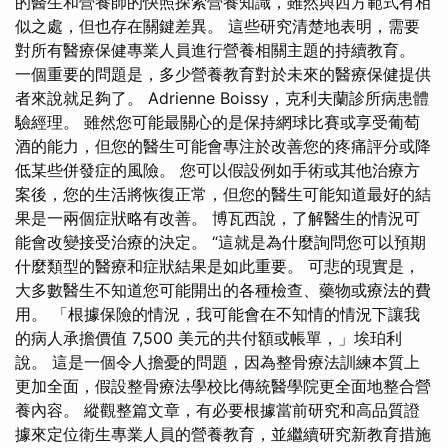
的醫生和營養師的快照探索營養知識，雖然與西方範式有相
似之處，但也存在關鍵差異。 這些研究清楚地表明，需要
對所有醫療保健專業人員進行營養相關主題的持續教育。
一個重要的問題是，多少營養教育對於未來的醫療保健提供
者來說就足夠了。 Adrienne Boissy，克利夫蘭診所病患體
驗經理。 雖然您可能最關心的是保持網球比賽或享受葡萄
酒的能力，但您的醫生可能會專注於改善您的疼痛評分或降
低某些併發症的風險。 您可以假設例如手術或其他治療方
案後，您的生活將恢復正常，但您的醫生可能知道最好的結
果是一兩個症狀略有改善。 博瓦西說，了解醫生的情況可
能會改變接受治療的決定。 “這就是為什麼詢問您可以預期
什麼類型的醫療和症狀結果是如此重要。 可悲的現實是，
大多數醫生不知道您可能開出的各種檢查、藥物或療法的費
用。 「根據保險的情況，我可能會在不知情的情況下讓我
的病人承擔價值 7,500 美元的共付額或帳單，」埃珀利
說。 這是一個令人擔憂的問題，因為整骨療法訓練本質上
更加全面，假設整骨療法學校比傳統醫學院更全面地整合營
養內容。 縱觀整篇文章，有必要根據當前研究和高品質證
據來定位衛生專業人員的營養教育，並繼續研究新教育措施