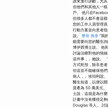
誰來進行診斷，尤其
但他們和其他人一
戶。 他只在Face
但很多人都不會這樣
您的工作人員管理員
行動方案並向患者指
說。
整骨 推拿
“我
能需要向您的醫生詢
博伊西博士說。 他
討論治療對他的情緒
這件事，」她說。 
方式乾預，除非患者
但這並不能確保他們
病人，」埃珀利說
醫生知道，以便以開放
資產為 50 萬美
士說，這就是為什麼
計畫中沒有獲得足夠的營養
Douglas 等人