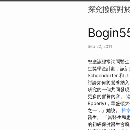
探究撥筋對
Bogin55
Sep 22, 2011
您應該經常詢問醫生的
生獎學金計劃，該計
Schoendorfer 和 J
討論如何將營養納入美
研究的一個共同發現
更多的營養內容。 這
Epperly)，華
之一，」她說。
推
醫生。 「當醫生和
的初級保健醫生會將