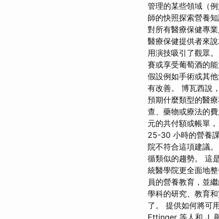
管理的某些領域（例
師的快照探索營養知
對所有醫療保健專業
醫療保健提供者來說
用演技吸引了觀眾。 
賽或享受葡萄酒的能
假設例如手術或其他
有改善。 博瓦西說
預期什麼類型的醫療
查、藥物或療法的費用
元的共付額或帳單，
25-30 小時的營
院不符合這項建議。 
循類似的趨勢。 這
統醫學院更全面地整
員的營養教育，並繼
學科的研究、教育和
了。 提供如何將可
Ettinger 等