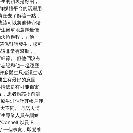
醫生的初衷是好的，
群媒體平台的活躍用
有責任去了解這一點，
應該可以將他轉介給
醫生簡單地選擇最佳
的決策過程，」他
了確保對話發生，您可
為這非常有幫助，」
細節。 但他們沒有
會忘記和他一起經歷
但許多醫生只建議生活
醫生有最好的意圖，
事情總是有可能傷害
見，患者應該提前讓
和醫療生涯估計其帳戶淨
很大不同。 丹諾夫博
衛生專業人員在訓練
nell 以及 P.
映了一個事實，即營養