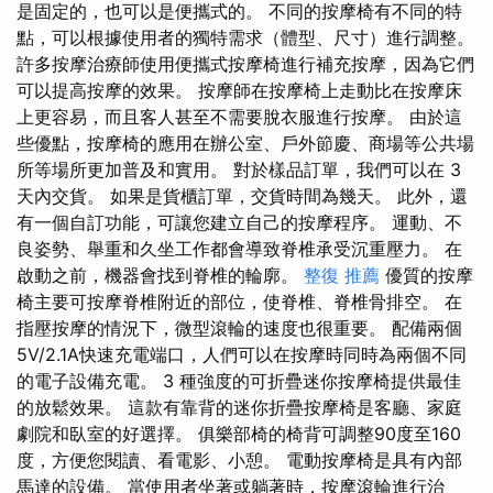
是固定的，也可以是便攜式的。 不同的按摩椅有不同的特
點，可以根據使用者的獨特需求（體型、尺寸）進行調整。
許多按摩治療師使用便攜式按摩椅進行補充按摩，因為它們
可以提高按摩的效果。 按摩師在按摩椅上走動比在按摩床
上更容易，而且客人甚至不需要脫衣服進行按摩。 由於這
些優點，按摩椅的應用在辦公室、戶外節慶、商場等公共場
所等場所更加普及和實用。 對於樣品訂單，我們可以在 3
天內交貨。 如果是貨櫃訂單，交貨時間為幾天。 此外，還
有一個自訂功能，可讓您建立自己的按摩程序。 運動、不
良姿勢、舉重和久坐工作都會導致脊椎承受沉重壓力。 在
啟動之前，機器會找到脊椎的輪廓。
整復 推薦
優質的按摩
椅主要可按摩脊椎附近的部位，使脊椎、脊椎骨排空。 在
指壓按摩的情況下，微型滾輪的速度也很重要。 配備兩個
5V/2.1A快速充電端口，人們可以在按摩時同時為兩個不同
的電子設備充電。 3 種強度的可折疊迷你按摩椅提供最佳
的放鬆效果。 這款有靠背的迷你折疊按摩椅是客廳、家庭
劇院和臥室的好選擇。 俱樂部椅的椅背可調整90度至160
度，方便您閱讀、看電影、小憩。 電動按摩椅是具有內部
馬達的設備。 當使用者坐著或躺著時，按摩滾輪進行治