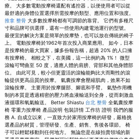
療。 大多數電動按摩椅還配有遙控器，以便使用者可以從
最舒適的身體位置選擇所需按摩的類型、應用位置和強度。
推拿 整骨
大多數按摩椅都有可調節的靠背。 它們有多種尺
寸和品牌可供選擇，還有一些使用內建電池運行的型號。
最便宜的解決方案是簡單的按摩墊，也可以放在傳統的椅子
上。 電動按摩椅於1962年首次投入商業應用。 如今，日本
是按摩椅的最大買家，據多份報告稱，超過 20% 的人口擁
有按摩椅。 相較之下，在美國，這一比例約為 1%！ 微型
滾輪可彎曲至 50 度，適應人體的肩膀、背部和其他身體部
位。 由此可見，較小但更靈活的滾輪能夠比大而剛性的滾
輪提供更高品質的按摩。 氣囊按摩會壓縮肌肉，效果不如
滾輪按摩。 主要用於按摩腿部、腳底和手臂。 氣墊作用機
制的本質是透過精密的壓力將血液輸送到全身，從而刺激血
液循環和氧氣輸送。 Better Shiastu
台北 整骨
全氣囊按摩
椅 零重力按摩椅 產品說明 包裝詳情 工作坊 證明 我們的服
務 A. 自成立以來，一直致力於家用按摩椅的研發，嚴格挑
選產品的材質，管理研發、生產、銷售、售後各環節。 椅
子可以輕鬆移動到任何地方。 無論您是在線拍賣領域的新