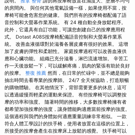
說明。
推拿 整骨
請勿將按摩椅放置在濕度大、塗層不均勻
的房間內。 與任何其他電氣設備一樣，如果使用不當，按
摩椅可能會危害您的健康。 我們所有的按摩椅都配備了語
音控制和大螢幕作業系統。 有 24 種自動全身放鬆程序。
此外，它還具有自訂功能，可讓您創建自己的按摩應用程
式。 Dotast A08S按摩椅配備語音控制和大螢幕作業系
統。 改善血液循環對於滋養各層皮膚有很好的效果。 這增
加了皮膚的彈性和柔韌性。 家庭按摩過程可以改善血液供
應和心臟功能。 組織已充分滋養，淋巴流速增加。 辛苦工
作一天後放鬆一下，可以緩解疼痛，肌肉的緊張有助於良好
的按摩。
整復 推薦
然而，在日常的忙碌中，並不總是能夠
抽出時間去看專業的按摩師。 24/7 全天候協助，打造順暢
的購物體驗。 在其他情況下，背部需要更多的休息，這可
以透過緩慢而輕柔的運動來保證。 有些按摩椅可以調整按
摩的功率和強度。 隨著時間的推移，大多數按摩椅擁有者
都希望加強按摩的強度，讓身體能夠適應當前按摩的強度。
這個過程與我們的身體如何適應重量訓練非常相似。 一款
符合人體工學設計的扶手椅，使用者放置在這樣的位置上，
所接受的按摩會產生在按摩床上放鬆的感覺。 扶手椅可以