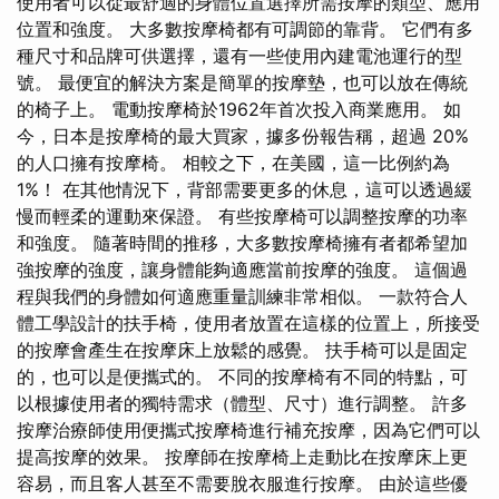
使用者可以從最舒適的身體位置選擇所需按摩的類型、應用
位置和強度。 大多數按摩椅都有可調節的靠背。 它們有多
種尺寸和品牌可供選擇，還有一些使用內建電池運行的型
號。 最便宜的解決方案是簡單的按摩墊，也可以放在傳統
的椅子上。 電動按摩椅於1962年首次投入商業應用。 如
今，日本是按摩椅的最大買家，據多份報告稱，超過 20%
的人口擁有按摩椅。 相較之下，在美國，這一比例約為
1%！ 在其他情況下，背部需要更多的休息，這可以透過緩
慢而輕柔的運動來保證。 有些按摩椅可以調整按摩的功率
和強度。 隨著時間的推移，大多數按摩椅擁有者都希望加
強按摩的強度，讓身體能夠適應當前按摩的強度。 這個過
程與我們的身體如何適應重量訓練非常相似。 一款符合人
體工學設計的扶手椅，使用者放置在這樣的位置上，所接受
的按摩會產生在按摩床上放鬆的感覺。 扶手椅可以是固定
的，也可以是便攜式的。 不同的按摩椅有不同的特點，可
以根據使用者的獨特需求（體型、尺寸）進行調整。 許多
按摩治療師使用便攜式按摩椅進行補充按摩，因為它們可以
提高按摩的效果。 按摩師在按摩椅上走動比在按摩床上更
容易，而且客人甚至不需要脫衣服進行按摩。 由於這些優