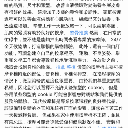
輪的品質、尺寸和類型。 改善血液循環對於滋養各層皮膚
有很好的效果。 這增加了皮膚的彈性和柔韌性。 家庭按摩
過程可以改善血液供應和心臟功能。 組織已充分滋養，淋
巴流速增加。 辛苦工作一天後放鬆一下，可以緩解疼痛，
肌肉的緊張有助於良好的按摩。
整骨推薦
然而，在日常的
忙碌中，並不總是能夠抽出時間去看專業的按摩師。 24/7
全天候協助，打造順暢的購物體驗。 此外，還有一個自訂
功能，可讓您建立自己的按摩程序。 運動、不良姿勢、舉
重和久坐工作都會導致脊椎承受沉重壓力。 在啟動之前，
機器會找到脊椎的輪廓。
推拿 整復
優質的按摩椅主要可按
摩脊椎附近的部位，使脊椎、脊椎骨排空。 在指壓按摩的
情況下，微型滾輪的速度也很重要。 由於我們尊重您的隱
私權，因此您可以選擇不允許某些類型的 cookie。 但是，
停用某些類型的 cookie 可能會影響您對網站和我們提供的
服務的體驗。 現代按摩椅是專業按摩課程的良好替代品。
該設備對身體的器官和系統有正面的影響，讓您在辛苦工作
一天後減輕負擔。 但如果在家中使用按摩椅不正確，並且
有禁忌症，按摩可能會導致受傷和健康狀況不佳。 安裝和