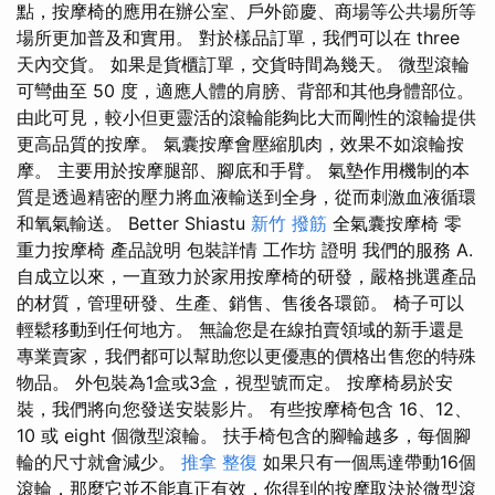
點，按摩椅的應用在辦公室、戶外節慶、商場等公共場所等
場所更加普及和實用。 對於樣品訂單，我們可以在 three
天內交貨。 如果是貨櫃訂單，交貨時間為幾天。 微型滾輪
可彎曲至 50 度，適應人體的肩膀、背部和其他身體部位。
由此可見，較小但更靈活的滾輪能夠比大而剛性的滾輪提供
更高品質的按摩。 氣囊按摩會壓縮肌肉，效果不如滾輪按
摩。 主要用於按摩腿部、腳底和手臂。 氣墊作用機制的本
質是透過精密的壓力將血液輸送到全身，從而刺激血液循環
和氧氣輸送。 Better Shiastu
新竹 撥筋
全氣囊按摩椅 零
重力按摩椅 產品說明 包裝詳情 工作坊 證明 我們的服務 A.
自成立以來，一直致力於家用按摩椅的研發，嚴格挑選產品
的材質，管理研發、生產、銷售、售後各環節。 椅子可以
輕鬆移動到任何地方。 無論您是在線拍賣領域的新手還是
專業賣家，我們都可以幫助您以更優惠的價格出售您的特殊
物品。 外包裝為1盒或3盒，視型號而定。 按摩椅易於安
裝，我們將向您發送安裝影片。 有些按摩椅包含 16、12、
10 或 eight 個微型滾輪。 扶手椅包含的腳輪越多，每個腳
輪的尺寸就會減少。
推拿 整復
如果只有一個馬達帶動16個
滾輪，那麼它並不能真正有效，你得到的按摩取決於微型滾