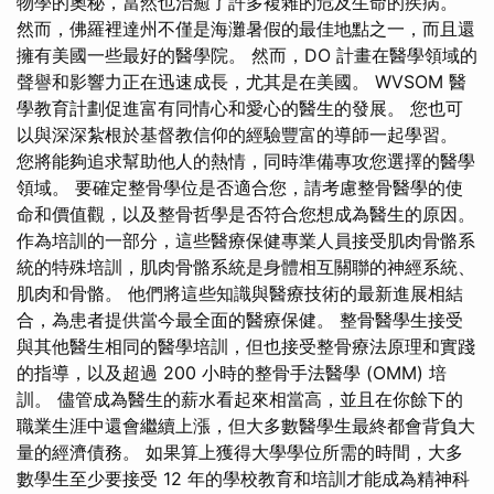
物學的奧秘，當然也治癒了許多複雜的危及生命的疾病。
然而，佛羅裡達州不僅是海灘暑假的最佳地點之一，而且還
擁有美國一些最好的醫學院。 然而，DO 計畫在醫學領域的
聲譽和影響力正在迅速成長，尤其是在美國。 WVSOM 醫
學教育計劃促進富有同情心和愛心的醫生的發展。 您也可
以與深深紮根於基督教信仰的經驗豐富的導師一起學習。
您將能夠追求幫助他人的熱情，同時準備專攻您選擇的醫學
領域。 要確定整骨學位是否適合您，請考慮整骨醫學的使
命和價值觀，以及整骨哲學是否符合您想成為醫生的原因。
作為培訓的一部分，這些醫療保健專業人員接受肌肉骨骼系
統的特殊培訓，肌肉骨骼系統是身體相互關聯的神經系統、
肌肉和骨骼。 他們將這些知識與醫療技術的最新進展相結
合，為患者提供當今最全面的醫療保健。 整骨醫學生接受
與其他醫生相同的醫學培訓，但也接受整骨療法原理和實踐
的指導，以及超過 200 小時的整骨手法醫學 (OMM) 培
訓。 儘管成為醫生的薪水看起來相當高，並且在你餘下的
職業生涯中還會繼續上漲，但大多數醫學生最終都會背負大
量的經濟債務。 如果算上獲得大學學位所需的時間，大多
數學生至少要接受 12 年的學校教育和培訓才能成為精神科