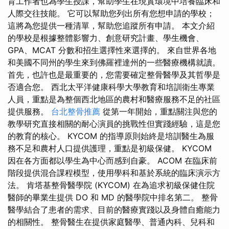
育工作者也為學生授課，幫助學生在現實環境中培養臨床和
人際交往技能。 它可以幫助您列出所有您想申請的學校；
這將為您提供一種清單，幫助您追蹤所有申請。 本文介紹
的學校是根據整體影響力、創意研究計畫、學生機會、
GPA、MCAT 分數和招生選擇性來選擇的。 來自世界各地
和美國不同州的學生來到佛羅裡達州的一些醫療機構就讀。
首先，也許也是最重要的，您需要確定整骨醫學及其哲學是
否適合您。 西北太平洋健康科學大學教育和培訓衛生專業
人員，重點是為整個西北地區的農村和醫療服務不足的社區
提供服務。
台北整骨推薦
從第一年開始，重點關注與您的
教學研究直接相關的耐心演員的挑戰性但實踐經驗，這是您
的教育的核心。 KYCOM 的指導原則始終是培訓醫生為服
務不足和農村人口提供護理，重點是初級保健。 KYCOM
因在各方面都以學生為中心而感到自豪。 ACOM 在臨床前
階段提供混合課程模型，使用學科和基於系統的臨床演示方
法。 肯塔基整骨醫學院 (KYCOM) 在為追求初級保健住院
醫師的畢業生提供 DO 和 MD 的醫學院中排名第二。 整骨
醫學結合了患者的需求、目前的醫療實踐以及身體自癒能力
的相關性。 整骨醫生在提供家庭醫學、普通內科、兒科和