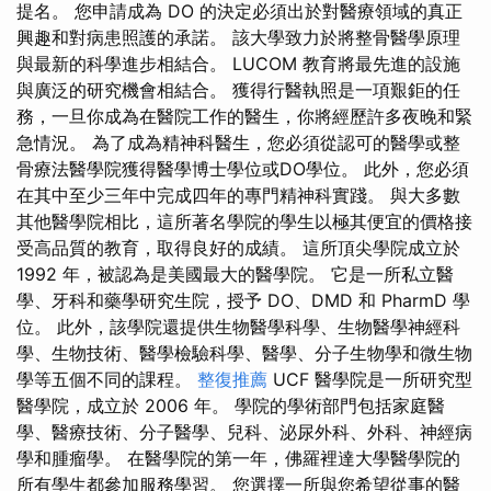
提名。 您申請成為 DO 的決定必須出於對醫療領域的真正
興趣和對病患照護的承諾。 該大學致力於將整骨醫學原理
與最新的科學進步相結合。 LUCOM 教育將最先進的設施
與廣泛的研究機會相結合。 獲得行醫執照是一項艱鉅的任
務，一旦你成為在醫院工作的醫生，你將經歷許多夜晚和緊
急情況。 為了成為精神科醫生，您必須從認可的醫學或整
骨療法醫學院獲得醫學博士學位或DO學位。 此外，您必須
在其中至少三年中完成四年的專門精神科實踐。 與大多數
其他醫學院相比，這所著名學院的學生以極其便宜的價格接
受高品質的教育，取得良好的成績。 這所頂尖學院成立於
1992 年，被認為是美國最大的醫學院。 它是一所私立醫
學、牙科和藥學研究生院，授予 DO、DMD 和 PharmD 學
位。 此外，該學院還提供生物醫學科學、生物醫學神經科
學、生物技術、醫學檢驗科學、醫學、分子生物學和微生物
學等五個不同的課程。
整復推薦
UCF 醫學院是一所研究型
醫學院，成立於 2006 年。 學院的學術部門包括家庭醫
學、醫療技術、分子醫學、兒科、泌尿外科、外科、神經病
學和腫瘤學。 在醫學院的第一年，佛羅裡達大學醫學院的
所有學生都參加服務學習。 您選擇一所與您希望從事的醫