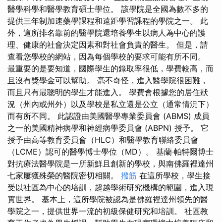
醫學科學和醫學教育碩士學位。 該學院是全國為數不多的
提供三年制加速藥學課程和遠距學習課程的學院之一。 此
外，這所排名靠前的醫學院還培養學生以病人為中心的護
理、健康的社會決定因素和對社會負責的醫生。 但是，請
查看您學校的網站，因為每個學校的要求可能有所不同。
最重要的是要知道，國際學生的錄取率很低，學費較高，而
且沒有獎學金可以幫助。 毫不奇怪，進入醫學院很困難，
而且只有最聰明的學生才能進入。 學費會根據您的居住狀
況（州內或州外）以及學校是私立還是公立（通常情況下）
而有所不同。 此認證由美國醫學專業委員會 (ABMS) 成員
之一的美國精神病學和神經病學委員會 (ABPN) 授予。 它
授予由高等教育委員會（HLC）和醫學教育聯絡委員會
（LCME）認可的醫學博士學位（MD）。 基蘭·帕特爾博士
對抗療法醫學院是一所新鮮且創新的學校，與南佛羅裡達州
七家屢獲殊榮的醫院密切相關。
撥筋
在這所學校，學生接
受以社區為中心的培訓，超越學術研究機構的範圍，進入現
實世界。 基本上，這所學院被認為是佛羅裡達州領先的醫
學院之一，提供世界一流的初級保健研究和培訓。 社區教