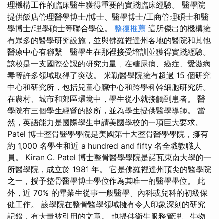
理機構工作的臨床醫生獲得重要的實踐臨床經驗。 醫學院
提供飯店管理醫學博士/博士、醫學博士/工商管理碩士和醫
學博士/理學碩士等聯合學位。
整復推薦
這所傑出的機構擁
有眾多的醫學研究設施，並與佛羅裡達州各地的醫院和其他
醫療中心有聯繫，醫學生在那裡接受培訓並獲得實踐經驗。
該校是一支國際公認的研究力量，在糖尿病、癌症、愛滋病
毒等許多領域取得了突破。 米勒醫學院擁有超過 15 個研究
中心和研究所，包括兒童心臟中心和跨學科幹細胞研究所。
在農村、城市和郊區環境中，學生從小就接觸到患者。 醫
學院有三個學生經營的診所，並為學生提供醫學導師。 當
然，英語能力是國際學生申請美國學校的一項巨大要求。
Patel 博士整骨醫學學院是美國第十大整骨醫學學院，擁有
約 1,000 名學生和近 a hundred and fifty 名全職教職人
員。 Kiran C. Patel 博士整骨醫學學院是諾瓦東南大學的一
所醫學院，成立於 1981 年。 它是佛羅裡達州頂尖的醫學院
之一，授予整骨醫學博士學位作為其唯一的醫學學位。 此
外，近 70% 的畢業生從事一般醫學、內科或兒科的初級保
健工作。 該學院在整骨醫學領域擁有令人印象深刻的研究
記錄，有大量被引用的文章。 也提供衛生服務管理、生物