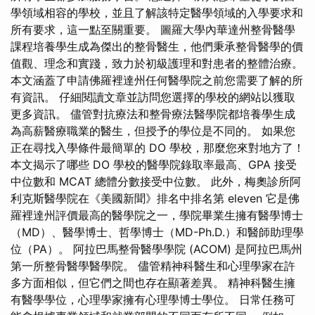
學領域相容的學校，並且了解該特定醫學領域的入學要求和
所有要求，這一點至關重要。 圖羅大學內華達州整骨醫學
課程培養學生成為傑出的整骨醫生，他們秉承整骨醫學的價
值觀、理念和實踐，致力於初級護理和對患者的整體治療。
本文涵蓋了申請佛羅裡達州任何醫學院之前您需要了解的所
有資訊。 仔細閱讀文章並訪問您選擇的學校的網站以獲取
更多資訊。 儘管對抗療法和整骨療法醫學院都培養學生成
為高薪醫療職業的醫生，但授予的學位是不同的。 如果您
正在尋找入學條件最簡單的 DO 學校，那麼您來對地方了！
本文揭示了哪些 DO 學校的醫學院錄取率最高、GPA 接受
中位數和 MCAT 總體分數接受中位數。 此外，梅奧診所阿
利克斯醫學院在《美國新聞》排名中排名第 eleven 它是佛
羅裡達州評價最高的醫學院之一，學院畢業生擁有醫學博士
（MD）、醫學博士、哲學博士（MD-Ph.D.）和醫師助理學
位（PA）。 阿拉巴馬整骨醫學學院 (ACOM) 是阿拉巴馬州
第一所整骨醫學醫學院。 儘管精神科醫生和心理學家在許
多方面相似，但它們之間也存在顯著差異。 精神科醫生擁
有醫學學位，心理學家擁有心理學博士學位。 日常任務可