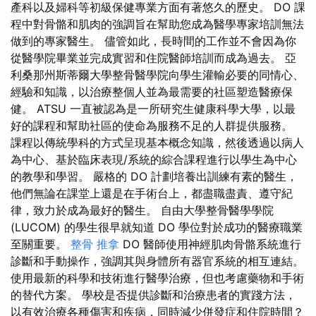
產科以及婦科等初級保健專業方面有著悠久的歷史。 DO 課
程中對骨骼和肌肉的強調旨在幫助您成為醫學專家培訓無法
做到的專家醫生。 儘管如此，長時間的工作並不會因為你
從醫學院畢業並完成實習和住院醫師培訓而成為過去。 亞
利桑那州斯蒂爾大學整骨醫學院向學生灌輸必要的同情心、
經驗和知識，以治療整個人並為最需要的社區塑造醫療保
健。 ATSU 一直被認為是一所研究生健康科學大學，以最
好的課程和幫助社區的使命為服務不足的人群提供服務。
課程以傳統學科的方式呈現基本概念知識，然後透過以病人
為中心、基於臨床表現/系統的綜合課程進行以學生為中心
的教學和學習。 嚴格的 DO 計劃培養出訓練有素的醫生，
他們無論在課堂上還是在手術台上，都盡職盡責、遵守紀
律，致力於成為最好的醫生。 自由大學整骨醫學學院
(LUCOM) 的學生很早就知道 DO 學位對於成功的醫療職業
至關重要。
整骨 推拿
DO 醫師使用神經肌肉骨骼系統進行
診斷和手動操作，強調其與身體所有器官系統的相互連結。
使用最新的科學和技術進行醫學治療，但也考慮藥物和手術
的替代方案。 學校是否提供診斷和治療患者的實踐方法，
以有效治療各種傷害和疾病，同時減少併發症和住院時間？