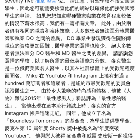
seventy five
推拿 整骨
位。 請注意，有些學校不接受國際
學生，因此您可能需要檢查他們的網站以確保他們接受國際
學生的申請。 如果您想知道哪種醫療職業在教育程度較低
的情況下薪水很高，我們有一篇相關文章。 此外，由於兩
者俱有相同的職責和臨床技能，大多數患者無法區分執業醫
師和執業 DO 之間的差異。 DO 畢業生發現獲得住院醫師
職位的資格更加困難，醫學專業的選擇也較少。 絕大多數
患者無法區分 DO 醫生和 MD 醫生之間的差異。 請諮詢您
選擇的學校，以了解所需的最低英語能力分數。 麥克醫生
是一位俄裔美國名人醫生，以其在社群媒體上的受歡迎程度
而聞名。 Mike 在 YouTube 和 Instagram 上擁有超過 a
hundred 萬訂閱者和追蹤者，是紐約市最受歡迎的委員會
認證醫生之一。 由於令人驚嘆的時尚感和體格，他被《人
物》雜誌2015年「最性感男人」雜誌評為「最性感的醫
生」。 當他出現在這本流行雜誌上時，麥克的官方
Instagram 帳戶迅速走紅。 同年，他成立了名為
「Boundless Tomorrow」的基金會，為學生提供獎學金。
麥克在第 10 屆年度 Shorty 獎中被提名為“年度突破
YouTuber”。 他與戀人彼得·麥金農和威爾·史密斯一起獲得