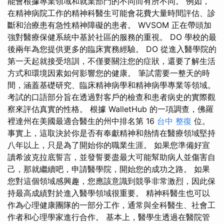
能會根據專業領域和就業部門的不同而有所不同。 例如，
在精神病院工作的精神科醫生可能會花費大量時間評估、診
斷和治療患有急性精神障礙的患者。 WVSOM 正在帶頭加
強對醫療保健系統中基於社區的服務的重視。 DO 學校的最
後兩年為您提供更多的臨床實務經驗。 DO 從進入醫學院的
第一天起就接受培訓，不僅要關注您的症狀，還要了解生活
方式和環境因素如何影響您的健康。 筆試需要一整天的時
間，涵蓋基礎研究、臨床精神病學和精神病學專業等領域。
考試的口語部分旨在透過對客戶的檢查和患者病史的實際觀
察來評估真實的性格。 根據 WalletHub 的一項調查，佛羅
裡達州在美國最適合醫生的州中排名第 16
台中 整復
位。
事實上，這取決於你是否有奉獻精神和熱情在醫療領域堅持
八年以上，只是為了開始你的職業生涯。 如果您準備好宣
讀希波克拉底誓言，並發誓要盡最大可能幫助病人並傷害自
己，那就繼續吧，申請醫學院，開始您的成功之路。 如果
您對這個領域感興趣，您應該意識到競爭非常激烈，因此保
持最高成績對於進入醫學領域很重要。 精神科醫生也可以
作為心理健康團隊的一部分工作，通常與全科醫生、社會工
作者和心理學家進行合作。 基本上，醫學生透過在醫院管