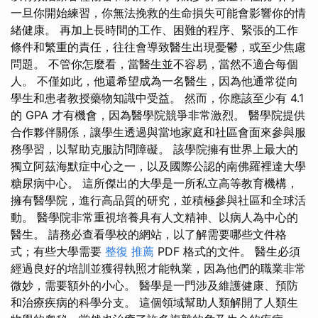
一旦你開始練習，你無法挽救的生命損失可能會影響你的情
緒健康。 再加上長時間的工作、困難的程序、緊張的工作
條件和繁重的責任，往往會導致醫生出現憂鬱，或至少焦慮
問題。 不管你怎麼看，當醫生並不容易，當然不適合每個
人。 不僅如此，他還希望成為一名醫生，因為他通常從向
學生和患者教授藥物知識中受益。 然而，你應該至少有 4.1
的 GPA 才有機會，因為醫學院競爭非常激烈。 醫學院提供
合作夥伴關係，讓學生透過與當地家庭和社區會面來參與服
務學習，以幫助克服訪問障礙。 該學院擁有世界上最大的
獨立阿茲海默症中心之一，以及國際公認的南佛羅裡達大學
糖尿病中心。 這所傑出的大學是一所私立高等教育機構，
擁有醫學院，進行高品質的研究，並積極參與社區和全球活
動。 醫學院非常重視培養具有人文精神、以病人為中心的
醫生。 請務必查看學校的網站，以了解需要哪些文件格
式；有些大學需要
整復 推薦
PDF 格式的文件。 醫生必須
經過良好的培訓並獲得執照才能執業，因為他們的職業非常
微妙，需要額外的小心。 醫學是一門涉及維護健康、預防
和治療疾病的科學分支。 這個領域幫助人類解開了人類生