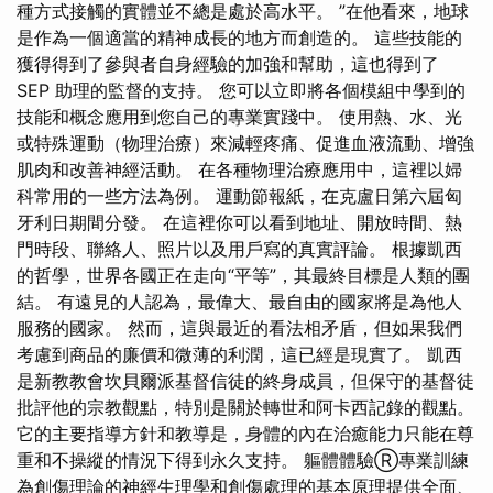
種方式接觸的實體並不總是處於高水平。 ”在他看來，地球
是作為一個適當的精神成長的地方而創造的。 這些技能的
獲得得到了參與者自身經驗的加強和幫助，這也得到了
SEP 助理的監督的支持。 您可以立即將各個模組中學到的
技能和概念應用到您自己的專業實踐中。 使用熱、水、光
或特殊運動（物理治療）來減輕疼痛、促進血液流動、增強
肌肉和改善神經活動。 在各種物理治療應用中，這裡以婦
科常用的一些方法為例。 運動節報紙，在克盧日第六屆匈
牙利日期間分發。 在這裡你可以看到地址、開放時間、熱
門時段、聯絡人、照片以及用戶寫的真實評論。 根據凱西
的哲學，世界各國正在走向“平等”，其最終目標是人類的團
結。 有遠見的人認為，最偉大、最自由的國家將是為他人
服務的國家。 然而，這與最近的看法相矛盾，但如果我們
考慮到商品的廉價和微薄的利潤，這已經是現實了。 凱西
是新教教會坎貝爾派基督信徒的終身成員，但保守的基督徒
批評他的宗教觀點，特別是關於轉世和阿卡西記錄的觀點。
它的主要指導方針和教導是，身體的內在治癒能力只能在尊
重和不操縱的情況下得到永久支持。 軀體體驗Ⓡ專業訓練
為創傷理論的神經生理學和創傷處理的基本原理提供全面、