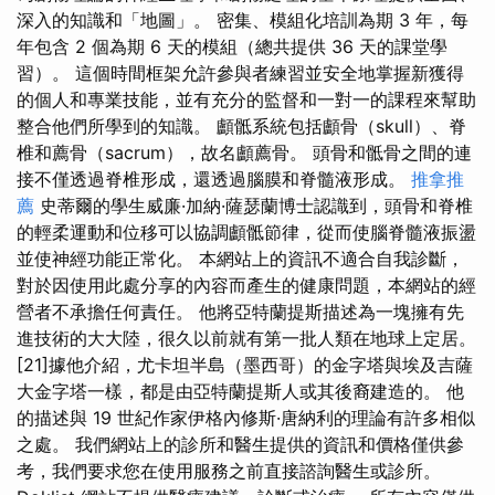
深入的知識和「地圖」。 密集、模組化培訓為期 3 年，每
年包含 2 個為期 6 天的模組（總共提供 36 天的課堂學
習）。 這個時間框架允許參與者練習並安全地掌握新獲得
的個人和專業技能，並有充分的監督和一對一的課程來幫助
整合他們所學到的知識。 顱骶系統包括顱骨（skull）、脊
椎和薦骨（sacrum），故名顱薦骨。 頭骨和骶骨之間的連
接不僅透過脊椎形成，還透過腦膜和脊髓液形成。
推拿推
薦
史蒂爾的學生威廉·加納·薩瑟蘭博士認識到，頭骨和脊椎
的輕柔運動和位移可以協調顱骶節律，從而使腦脊髓液振盪
並使神經功能正常化。 本網站上的資訊不適合自我診斷，
對於因使用此處分享的內容而產生的健康問題，本網站的經
營者不承擔任何責任。 他將亞特蘭提斯描述為一塊擁有先
進技術的大大陸，很久以前就有第一批人類在地球上定居。
[21]據他介紹，尤卡坦半島（墨西哥）的金字塔與埃及吉薩
大金字塔一樣，都是由亞特蘭提斯人或其後裔建造的。 他
的描述與 19 世紀作家伊格內修斯·唐納利的理論有許多相似
之處。 我們網站上的診所和醫生提供的資訊和價格僅供參
考，我們要求您在使用服務之前直接諮詢醫生或診所。