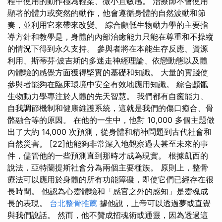
程中使用的動作極為輕柔、微小且敏感。 治療師不會使用
顯著的體力或突然的動作，他會遵循身體的自然波動和節
奏，並利用它來帶來改變。 綜合顱骶生物動力學的主要指
導方針和教學是，身體的內部治癒能力只能在尊重和不操縱
的情況下得到永久支持。 參與者將在本能生存反應、資源
利用、斯蒂芬·波吉斯的多迷走神經理論、依戀動態以及體
內體驗的感覺方面獲得堅實的基礎和知識。 大量的實踐使
參與者能夠在臨床環境中安全有效地應用知識。 綜合顱骶
生物動力學專注於人體的先天智慧。 我們都有自癒能力、
自我調節機制和健康維護系統，這就是我們的傷口癒合、骨
骼融合等的原因。 在他的一生中，他對 10,000 多個主題做
出了大約 14,000 次預測，從身體和精神問題到古代社會和
自然災害。 [22]他能夠非常深入地觀察過去甚至未來的事
件，儘管他的一些預測直到那時才成為現實。 根據凱西的
說法，亞特蘭提斯社會分為兩個主要種族。 原則上，整骨
療法可以應用於身體的所有功能障礙，即使它們已經存在很
長時間。 他認為心靈體驗和「感官之外的感知」是靈魂成
長的表現。
台北整骨推薦
據他說，上帝可以透過夢或直覺
與我們說話。 然而，他不贊成招魂術或通靈，因為透過這