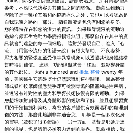
Doklist 網站不提供醫療建議、診斷或治療。 所有內容僅供
參考，不應取代訪客與其醫生之間的關係。 顱薦生物動力
學除了是一種極其溫和的協調療法之外，它也可以被認為是
自我認識之路的一部分。 腦脊髓液還包含有關您的身份、
您的獨特存在和您的潛力的資訊。 如果腦脊髓液的流動透
過綜合顱骶生物動力學變得暢通無阻，那麼儲存在其中的資
訊就會到達您的每一個細胞。 這對於發現自己、進入「心
流」（用當今流行的術語來說）有很大幫助。 不良姿勢、
壓力相關的緊張甚至受傷等異常現象可以透過其他身體結構
暫時得到補償。 這樣，功能障礙就會「移動」並影響身體
的其他部位。 大約 a hundred and
推拿 整骨
twenty 年
前，美國醫生安德魯博士仍然認識到這些關聯。 因為整骨
師或脊椎按摩師僅憑雙手即可檢測骨骼的阻塞和惡性疾病，
並透過有針對性的壓力和手臂技術恢復有限的運動。 如果
您想增加對創傷及其身體影響的經驗和了解，並且想學習實
用的干預措施和策略，為您的客戶提供有效而溫和的處理創
傷的方法，那麼此培訓非常適合您。 耶穌是一個多次化身
的靈魂（並犯了很多錯誤）。 另一方面，基督是耶穌所達
到的境界，也是我們必須努力達到的境界。 凱西相信，我