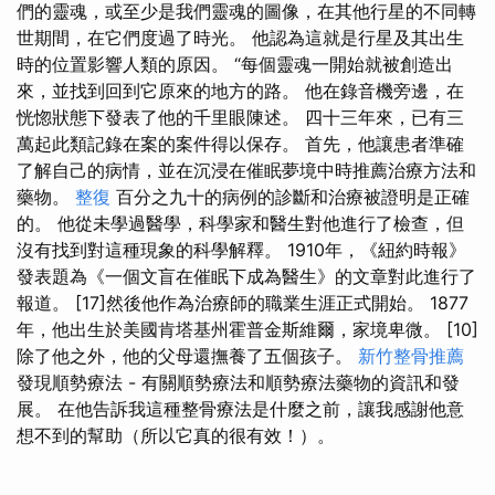
們的靈魂，或至少是我們靈魂的圖像，在其他行星的不同轉
世期間，在它們度過了時光。 他認為這就是行星及其出生
時的位置影響人類的原因。 “每個靈魂一開始就被創造出
來，並找到回到它原來的地方的路。 他在錄音機旁邊，在
恍惚狀態下發表了他的千里眼陳述。 四十三年來，已有三
萬起此類記錄在案的案件得以保存。 首先，他讓患者準確
了解自己的病情，並在沉浸在催眠夢境中時推薦治療方法和
藥物。
整復
百分之九十的病例的診斷和治療被證明是正確
的。 他從未學過醫學，科學家和醫生對他進行了檢查，但
沒有找到對這種現象的科學解釋。 1910年，《紐約時報》
發表題為《一個文盲在催眠下成為醫生》的文章對此進行了
報道。 [17]然後他作為治療師的職業生涯正式開始。 1877
年，他出生於美國肯塔基州霍普金斯維爾，家境卑微。 [10]
除了他之外，他的父母還撫養了五個孩子。
新竹整骨推薦
發現順勢療法 - 有關順勢療法和順勢療法藥物的資訊和發
展。 在他告訴我這種整骨療法是什麼之前，讓我感謝他意
想不到的幫助（所以它真的很有效！）。