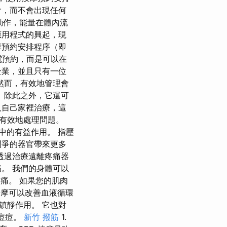
會，而不會出現任何
動作，能量在體內流
應用程式的興起，現
摩預約安排程序（即
電預約，而是可以在
企業，並且只有一位
然而，有效地管理會
 除此之外，它還可
人自己家裡治療，這
有效地處理問題。
程中的有益作用。 指壓
鬥爭的器官帶來更多
透過治療遠離疼痛器
。 我們的身體可以
疼痛。 如果您的肌肉
按摩可以改善血液循環
鎮靜作用。 它也對
防痘痘。
新竹 撥筋
1.