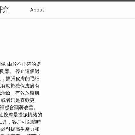
研究
About
像 由於不正確的姿
反應。 停止這個過
況，擴張皮膚的毛細
環有助於確保皮膚有
織治療，有效放鬆肌
，或者只是喜歡更
幸福感會顯著改善。
D油按摩是提振情緒的
工具，客戶可以隨時
注於對提高生產力和