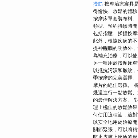
撥筋
按摩治療寢具是
得愉快、放鬆的體驗
按摩床單套裝布料。
類型、預約持續時間
包括指壓、揉捏按摩
此外，根據疾病的不
提神醒腦的功效外，
為補充治療，可以使
另一種用於按摩床單
以抵抗污漬和皺紋，
季按摩的完美選擇。
摩片的絕佳選擇。 
幾週進行一點放鬆、
的最佳解決方案。 
理上極佳的放鬆效果
何使用這種油，這對
以安全地用於治療開
關節緊張，可以將精
防止皮膚上痤瘡的形