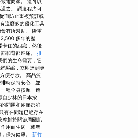
致電商家。 這可以
過去。 調度程序可
從而防止重複預訂或
但有這麼多的優化工具
會有所幫助。 隆重
2,500 多年的歷
開卡住的組織，然後
肩部和背部疼痛。
推
我們的生命需要，它
輕鬆壓縮，立即達到更
方便存放。 高品質
安排時保持安心，並
 一種全身按摩，透
是源自少林的日本按
年的問題和疼痛都消
人只有在問題已經存在
按摩對於關節周圍肌
面作用而生病，或者
病，保持健康。
新竹