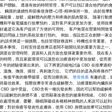
客戶體驗。 透過有效的時間管理，客戶可以預訂適合他們的約
。 觸摸的連續性和節奏使身體-心理-精神保持一致。 由於按摩
滿能量，放鬆，緩解體內的壓力和疼痛的肌肉緊張。 隨著行動
機和平板電腦進行按摩預約，這對客戶來說更加方便。 使用按
一個好處是它為客戶提供了方便的可用性。 客戶無需在營業時間致
鬆訪問線上預約系統並進行預約。 例如，假設您正在創辦一家
預約請求將是一個挑戰，包括管理財務資料；時機也非常重要。 
基本事情。 日程安排是按摩店老闆不能開玩笑的重要方面之一。
調度在管理時間、資源和人員方面也發揮著重要作用。 我在客
的時間，而且家庭環境可以讓您在治療過程中更加放鬆，從而更
0 年的經驗發展出來的。 以下將更詳細地討論 CBD 在按摩過
、溫撫、撫摸、揉捏，再刺激穴位。 它們的目的是為與疼痛作
，恢復平衡的條帶循環，從而治療疾病。
整骨推薦
有趣的是，
得最佳效果。 指壓按摩非常適合緩解壓力、治療運動和內臟疾病
CBD 油中受益。 CBD含有一種抗發炎劑，因此可以幫助緩解
 可以緩解您的身體不適，從而顯著改善您的健康和情緒。 CBD 
在處理焦慮、憂鬱、睡眠障礙或各種精神挑戰的人來說可以起到
響；對於痤瘡等發炎性皮膚病，使用 CBD 身體油按摩可以預