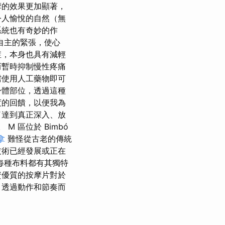
摩的效果更加顯著，
令人愉悅的自然（無
系統也有奇妙的作
自主的緊張，使心
症，本身也具有減輕
而暫時抑制慢性疼痛
需使用人工藥物即可
身體部位，透過這種
度的回饋，以便我為
了達到真正深入、放
 區位於 Bimbó
拿
難怪從古老的傳統
技術已經發展或正在
每種布料都有其獨特
資優質的按摩片對於
，透過動作和節奏而