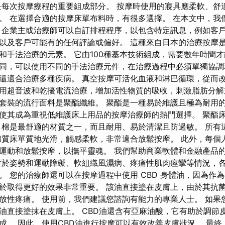
每次按摩療程的重要組成部分。 按摩時使用的寢具應柔軟、舒
。 在選擇合適的按摩床單布料時，有很多選擇。 在本文中，我
 企業主或治療師可以自訂排程程序，以包含特定訊息，例如客
以及客戶可能有的任何評論或偏好。 這種來自日本的治療按摩
和手法治療的元素。 它由100種基本技術組成，需要數年時間
同，可以使用不同的手法治療元件，在治療過程中必須單獨協調
還適合治療多種疾病。 真空按摩可活化血液和淋巴循環，從而改
用超音波和乾擾電流治療，增加活性物質的吸收，刺激脂肪分解
套裝的流行面料是聚酯纖維。 聚酯是一種易於維護且極為耐用的
使其成為重視低維護床上用品的按摩治療師的熱門選擇。 聚酯
 棉是最舒適的材質之一，而且耐用、易於清潔且防過敏。 所有
棉質床單質地光滑，觸感柔軟，非常適合放鬆按摩。 此外，每個
運動和放鬆按摩，以撫平靈魂。 我們幫助商業軟體和金融產品
對於姿勢和運動障礙、軟組織風濕病、疼痛性肌肉痙攣等情況，
。 您的治療師還可以在按摩過程中使用 CBD 身體油，因為作
於取得更好的效果非常重要。 該油直接塗在皮膚上，由於其抗
放性疼痛。 使用前，我們建議您諮詢有能力的專業人士。 如果
油直接塗抹在皮膚上。 CBD油還含有亞麻油酸，它有助於調節
成。 因此，使用CBD油進行按摩可以有效改善皮膚狀況。 最