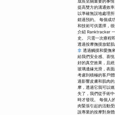
成長至關重要的事情
提高雙方的溝通效率
以準確無誤地處理所
錯過預約。 每個成功企
和技術可供選擇，很
介紹 Ranktrac
史。 只需一次療程
透過按摩撫摸放鬆肌
拿
透過觸摸和愛撫來
給我們安全感、喜悅
好的真空效果，且經
玻璃邊緣光滑，表面
考慮到積極的客戶體
過影響皮膚和肌肉的血
摩，透過它我可以矯
失了，我們從手術中
時才發現。 每個人
肉緊張引起的活動受
說專業的按摩對身體