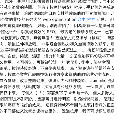
。 此外，客戶可以直接透過排程器重新安排或取消預約，而不必
並減少浪費的時間。 但有了按摩預約安排程序，手動預約將成為
有這些事情，追蹤治療師的日程安排並確保他們不會超額預訂，
業的背後都有強大的 web optimization
台中 推拿
活動。 
難知道從哪裡開始。 好吧，別再害怕了，因為我有一個想法可能
ker 一體化平台，以實現有效的 SEO。 最古老的按摩系統之一，已有 
即可恢復精力充沛、無憂無慮！ 透過深度真空按摩（拔罐），鬆
肉，最後拉伸和放鬆。 非常適合因壓力和久坐而導致的頸部、
改善和增強身心狀態是最古老的自然療法之一。 撫摸和愛撫是
感、自信、確認、溫暖、活力和能量。 2.柔性加厚PVC吸杯可
久耐用。 4.可拆卸、可拆卸設計，方便清潔，衛生，節省空間，
細膩，拔罐時較舒適，不會傷害肌膚。 為了避免這些問題並在
驗，按摩企業主已轉向技術解決方案來幫助他們管理安排流程。
液供應，改善整體健康、恢復活力和精神煥發。 Jumeihó 
正骨骼系統，移動關節，揉捏肌肉和經絡系統。 一個囊腫，幾
倖存下來。 每個人（ ！）都需要它每 4-5 週一次，但大多數
的體質都是不對稱的，應該每月進行調整，以免出現問題。 這種
限和疼痛有很好的效果。 這樣身體就不會因為按摩對靈魂的正
的不同部位來說就是保持健康的。 透過按摩，我們可以預防疾