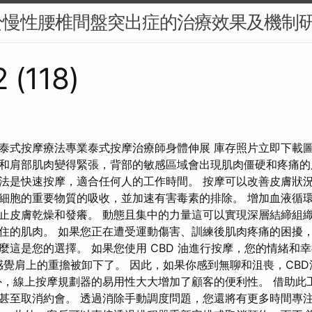
於慢性腰椎間盤突出症的治療效果及機制
 (118)
泰式按摩療法專業泰式按摩治療師身體伸展 庫存照片立即下載圖
和肩部肌肉變得緊張，背部的敏感區域會出現肌肉僵硬和疼痛的
法是快速按摩，適合任何人的工作時間。 按摩可以改善皮膚狀
細胞的重要物質的吸收，並加速有害毒素的排除。 增加血液循
止皮膚乾燥和發癢。 動態且集中的力量這可以實現深層結締組
住的肌肉。 如果您正在遭受運動傷害、訓練後肌肉疼痛的困擾
麼這是您的選擇。 如果您使用 CBD 油進行按摩，您的情緒和
您感覺肩上的重擔被卸下了。 因此，如果你感到無聊和沮喪，CB
外，線上按摩規劃器的易用性大大增加了顧客的便利性。 借助此
甚至取消約會。 透過消除手動調度問題，您還將有更多時間專