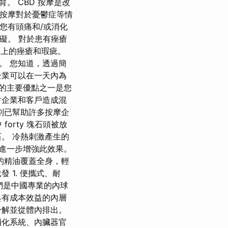
。 CBD 按摩是改
 按摩對於憂鬱症等情
您有頭痛和/或消化
礙。 對於患有痤瘡
膚上的痤瘡和瑕疵。
。 您知道，透過簡
企業可以在一天內為
的主要優點之一是您
對企業和客戶造成混
劃已幫助許多按摩企
orty 塊石頭被放
。 冷熱刺激產生的
可進一步增強此效果。
的精油覆蓋全身，輕
 1. 便攜式、耐
我們是中國專業的內球
具有成本效益的內層
分解並從體內排出。
消化系統、內臟器官