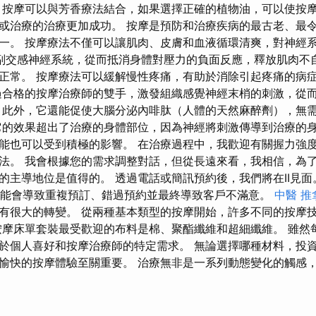
 按摩可以與芳香療法結合，如果選擇正確的植物油，可以使按
或治療的治療更加成功。 按摩是預防和治療疾病的最古老、最
一。 按摩療法不僅可以讓肌肉、皮膚和血液循環清爽，對神經
副交感神經系統，從而抵消身體對壓力的負面反應，釋放肌肉不
正常。 按摩療法可以緩解慢性疼痛，有助於消除引起疼痛的病
過合格的按摩治療師的雙手，激發組織感覺神經末梢的刺激，從
 此外，它還能促使大腦分泌內啡肽（人體的天然麻醉劑），無
它的效果超出了治療的身體部位，因為神經將刺激傳導到治療的
能也可以受到積極的影響。 在治療過程中，我歡迎有關握力強
法。 我會根據您的需求調整對話，但從長遠來看，我相信，為
主導地位是值得的。 透過電話或簡訊預約後，我們將在II見面。 M
錯誤可能會導致重複預訂、錯過預約並最終導致客戶不滿意。
中醫 推
有很大的轉變。 從兩種基本類型的按摩開始，許多不同的按摩
按摩床單套裝最受歡迎的布料是棉、聚酯纖維和超細纖維。 雖然
於個人喜好和按摩治療師的特定需求。 無論選擇哪種材料，投
愉快的按摩體驗至關重要。 治療無非是一系列動態變化的觸感