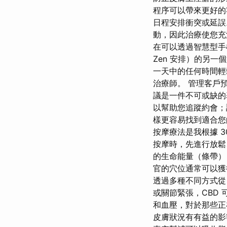
程序可以帶來更好的
日程安排衝突或延誤
動，因此治療使您充
在可以透過智慧型手
Zen 安排）的另
一天中的任何時間輕
治療師。 管理客戶
議是一件不可或缺的
以幫助您追蹤約會；
樣更容易找到適合您
按摩療法是我根據 3
按摩時，先進行放鬆
的生命能量（條帶）
官的穴位通常可以獲
透過多種不同方式從 
或關節緊張，CBD
和血壓，對於那些正
皮膚狀況有有益的影