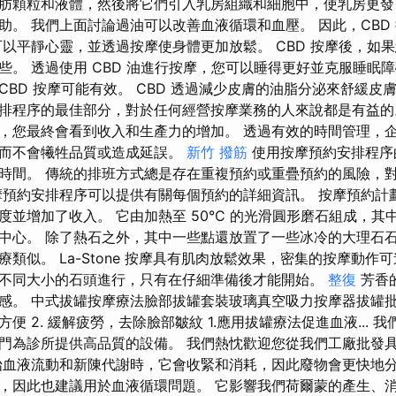
肪顆粒和液體，然後將它們引入乳房組織和細胞中，使乳房更發育
助。 我們上面討論過油可以改善血液循環和血壓。 因此，CBD
可以平靜心靈，並透過按摩使身體更加放鬆。 CBD 按摩後，如果
些。 透過使用 CBD 油進行按摩，您可以睡得更好並克服睡眠障
CBD 按摩可能有效。 CBD 透過減少皮膚的油脂分泌來舒緩皮
排程序的最佳部分，對於任何經營按摩業務的人來說都是有益的
，您最終會看到收入和生產力的增加。 透過有效的時間管理，
，而不會犧牲品質或造成延誤。
新竹 撥筋
使用按摩預約安排程序
時間。 傳統的排班方式總是存在重複預約或重疊預約的風險，
摩預約安排程序可以提供有關每個預約的詳細資訊。 按摩預約計
並增加了收入。 它由加熱至 50°C 的光滑圓形磨石組成，其中 f
中心。 除了熱石之外，其中一些點還放置了一些冰冷的大理石石
類似。 La-Stone 按摩具有肌肉放鬆效果，密集的按摩動作
不同大小的石頭進行，只有在仔細準備後才能開始。
整復
芳香
感。 中式拔罐按摩療法臉部拔罐套裝玻璃真空吸力按摩器拔罐批發
便 2. 緩解疲勞，去除臉部皺紋 1.應用拔罐療法促進血液... 
門為診所提供高品質的設備。 我們熱忱歡迎您從我們工廠批發
始血液流動和新陳代謝時，它會收緊和消耗，因此廢物會更快地
，因此也建議用於血液循環問題。 它影響我們荷爾蒙的產生、