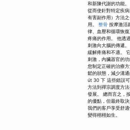
和新陳代謝的功能。
從而使針對特定疾病
有害副作用）方法之
用。
整骨
按摩激活
律、血壓和循環恢復
疼痛的作用。 他透
刺激向大腦的傳遞。
緩解疼痛和不適。 
刺激，內臟器官的功
您制定正確的治療方
鬆的狀態，減少溝通的
út 30 下 這些
方法到禪宗調度方法
發展。 總而言之，
的優點，但最終取決
我們的客戶享受舒適
變得栩栩如生。