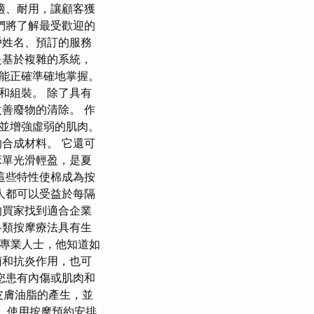
適、耐用，讓顧客獲
們將了解最受歡迎的
戶姓名、預訂的服務
是基於複雜的系統，
才能正確準確地掌握。
和組裝。 除了具有
善廢物的清除。 作
並增強虛弱的肌肉。
合成材料。 它還可
床單光滑輕盈，是夏
這些特性使棉成為按
人都可以受益於每隔
的買家找到適合企業
各類按摩療法具有生
為專業人士，他知道如
菌和抗炎作用，也可
您患有內傷或肌肉和
皮膚油脂的產生，並
終，使用按摩預約安排