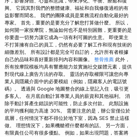
序，影響身體、心靈和意識，帶來淨化、平衡、療癒和復
興。 它因其對我們的整體健康、福祉和自我修復過程的有
益影響而聞名。 我們的團隊成員是業務流程自動化最好的
專家。 首先，重要的是要充分了解您打算做什麼。 所以，
如何開一家按摩院，無論如何也不是特別困難，更重要的是
你要盡一切努力讓它成為一項有利可圖的生意。 即使業主
不打算擁有自己的員工，仍然有必要了解工作和現有技術的
細微差別。 所有設計都是完全可自訂的，允許所有者根據
自己的品味和喜好重新排列內容和圖像。
整骨推薦
此外，
所有按摩院模板均具有響應能力並實施社交媒體元素，提供
對現代線上廣告方法的存取。 靈活的存取權限可讓您向專
業人員隱藏介面中的必要模組（例如，隱藏客人的電話號
碼）。 透過與 Google 地圖整合的線上登記入住，吸引更
多客人。 在月底自動計算專業人員的薪資和其他福利。 消
除手動計算產生錯誤的可能性，防止多次付款。 此類設施
的平均獲利能力高達 30%。 需要注意的是，辦公室僅位於
底層，任何情況下都不得位於地下室，因為 SES 禁止這樣
做。 理想情況下，如果機艙裡什麼都有的話。 另一方面，
有限責任公司有很多優點。 例如，如果出現問題，答案將