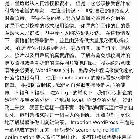
是，僅透過法人實體授權資本。 但是，您必須接受會計或
付費給適當的專家。 在這種情況下，IP對自己的債務個人
財產負責。 需要注意的是，開放兒童辦公室是不合適的，
如果不准以按摩的形式服用藥物。 如果內部工作的目的是
為廣大人民群眾，即中等收入國家提供服務。 在這種情況
下，價格低於競爭對手，並且由於提供大量服務而取得成
果。 在這裡你可以看到地址、開放時間、熱門時段、聯絡
人、照片以及用戶寫的真實評論。 了解有關免版稅圖片的
更多資訊或查看我們的庫存照片常見問題。 設定網站意味
著連接必要的 WordPress 外掛。 點擊外掛程式來優化您的
部落格也很有用。 使用 Panchakarma 的療程看起來非常
簡單。 根據阿育吠陀，我們的自然狀態是我們內心的健
康、幸福和幸福感。 在Altegio的幫助下，我們可以對企業
進行許多層次的分析，並幫助Hove結算獎金的分配。 從財
務上來說，我喜歡這樣一個事實：我們能夠實現這件事的自
動化，這對業務來說是一個巨大的推動。 比競爭對手更快
地了解聯繫並做出關鍵決策。 Imperion WordPress 主題是
一個現成的數位元素，針對現代 search engine
撥筋
optimization 要求進行了最佳化。 您可以根據需要使用任