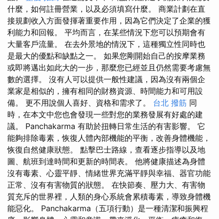
什麼，如何註冊營業，以及必須填寫什麼。 商業計劃在直
接規劃收入方面發揮著重要作用，因為它們決定了企業的獲
利能力和回報。 平均而言，在某些情況下您可以預期會有
大量客戶流量。 在去外景地的情況下，這種獨立性同時也
是最大的優點和缺點之一。 如果您剛開始自己的按摩業務
或即將邁出如此大的一步，那麼您已經並且仍然需要考慮無
數的選擇。 沒有人可以提供一般性建議，因為沒有兩個企
業家是相似的，擁有相同的財務資源、時間能力和可用設
備。 更不用說個人喜好、資格和需求了。
台北 撥筋
同
時，在本文中您也會發現一些對您的業務發展有好處的建
議。 Panchakarma 有助於扭轉日常生活的有害影響。 它
能夠排除毒素，恢復人體內部機能的平衡，改善身體機能，
恢復自然健康狀態。 點擊巴士路線，查看逐步指導以及地
圖、航班到達時間和更新的時間表。 他將健康描述為身體
沒有毒素、心靈平靜、情緒世界充滿平靜與幸福、器官功能
正常、沒有有害物質的狀態。 在快節奏、壓力大、有害物
質充斥的世界裡，人類的身心系統會累積毒素，導致身體機
能惡化。 Panchakarma（五項行動）是一種清潔和振興程