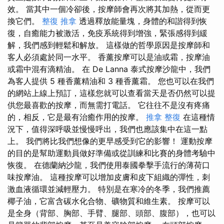
效。 當其中一個冷卻後，按摩師會再次將其加熱，從而更
換它們。
整復 推拿
透過釋放能量塊，身體的和諧得到恢
復，自癒能力被激活，免疫系統得到增強，緊張感得到緩
解，我們感到輕鬆和解放。 這樣做的哲學原因是按摩師和
客人必須處於同一水平。 香薰按摩可以是油或霜，按摩油
或霜中混有滴精油。 在 De Lanna 泰式按摩沙龍中，我們
為客人提供 5 種香薰精油和 3 種香薰霜。 您也可以在我們
的網站上線上預訂，這樣您就可以查看當天是否仍然可以提
供您最喜歡的按摩，而無需打電話。 它往往不是沒有疼痛
的，相反，它是最有治癒作用的按摩。
推拿 整復
在這種情
況下，值得深呼吸並慢慢呼出，我們也應該集中在這一點
上。 我們將比我們想像的更早感受到它的影響！ 運動按摩
的目的是幫助運動員做好準備或從訓練和比賽的身體考驗中
恢復。 在德蘭納沙龍，我們使用泰國拳擊手流行的薄荷口
味按摩油。 這種按摩可以增加皮膚和皮下組織的彈性，刺
激血液循環並減輕壓力。 特別是在寒冷的冬季，我們推薦
椰子油，它富含碳水化合物、礦物質和維生素。 按摩可以
是全身（背部、胸部、手臂、腿部、頭部、腹部），也可以