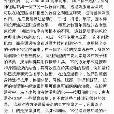
各種疾病。 從 Zöld utca 開車前來。 腳上有神經點，所有
神經點都與一個或另一個器官相連。 透過刺激這些區域，
可以在給定區域和相應的器官之間建立聯繫，從而發揮刺激
作用。 足底反射療法借助手、手指、拇指、拳頭、圓木棒
和按摩油來達到這種效果。 一種基於數百年傳統的古老遠
東按摩，與歐洲按摩有著根本的不同。 這就是所謂的乾按
摩與其他技術的結合。 相反，它不使用油或霜......它不刺激
肌肉，而是通過按摩布以壓力技術刺激穴位。 應用於全身
的程序有特定的編排，在一個半小時​​的按摩過程中，身體的
每個部位都會被觸及。 這種類型的主要元素是裝在袋子裡
的草藥，按摩師將其用作按摩工具。 它的原始形式是按摩
和身體鍛煉的結合，其有效性在於其複雜的基礎，例如基於
淋巴按摩和穴位按摩的技術。 在治療過程中，他們對整個
身體進行按摩，包括關節、脊椎、腹部、手臂和腿部。 按
摩的物理和神經激素作用可促進可能疾病的治癒。 在按摩
過程中，為了改善血液循環和消化——按照傳統方法，患者
還必須進行一些體育鍛煉，但不做這些也能達到很好的效
果。 這種治療方法是最著名的東方按摩之一，它覆蓋全
身，目的是按摩肌肉、肌腱和關節。 它促進運動功能的正