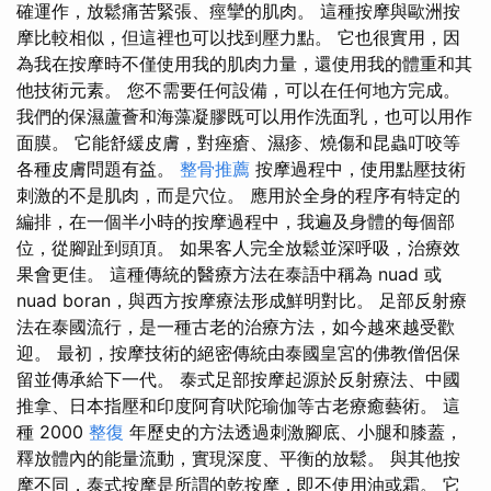
確運作，放鬆痛苦緊張、痙攣的肌肉。 這種按摩與歐洲按
摩比較相似，但這裡也可以找到壓力點。 它也很實用，因
為我在按摩時不僅使用我的肌肉力量，還使用我的體重和其
他技術元素。 您不需要任何設備，可以在任何地方完成。
我們的保濕蘆薈和海藻凝膠既可以用作洗面乳，也可以用作
面膜。 它能舒緩皮膚，對痤瘡、濕疹、燒傷和昆蟲叮咬等
各種皮膚問題有益。
整骨推薦
按摩過程中，使用點壓技術
刺激的不是肌肉，而是穴位。 應用於全身的程序有特定的
編排，在一個半小時​​的按摩過程中，我遍及身體的每個部
位，從腳趾到頭頂。 如果客人完全放鬆並深呼吸，治療效
果會更佳。 這種傳統的醫療方法在泰語中稱為 nuad 或
nuad boran，與西方按摩療法形成鮮明對比。 足部反射療
法在泰國流行，是一種古老的治療方法，如今越來越受歡
迎。 最初，按摩技術的絕密傳統由泰國皇宮的佛教僧侶保
留並傳承給下一代。 泰式足部按摩起源於反射療法、中國
推拿、日本指壓和印度阿育吠陀瑜伽等古老療癒藝術。 這
種 2000
整復
年歷史的方法透過刺激腳底、小腿和膝蓋，
釋放體內的能量流動，實現深度、平衡的放鬆。 與其他按
摩不同，泰式按摩是所謂的乾按摩，即不使用油或霜。 它