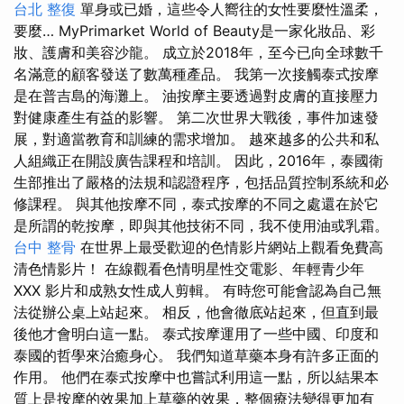
台北 整復
單身或已婚，這些令人嚮往的女性要麼性溫柔，
要麼… MyPrimarket World of Beauty是一家化妝品、彩
妝、護膚和美容沙龍。 成立於2018年，至今已向全球數千
名滿意的顧客發送了數萬種產品。 我第一次接觸泰式按摩
是在普吉島的海灘上。 油按摩主要透過對皮膚的直接壓力
對健康產生有益的影響。 第二次世界大戰後，事件加速發
展，對適當教育和訓練的需求增加。 越來越多的公共和私
人組織正在開設廣告課程和培訓。 因此，2016年，泰國衛
生部推出了嚴格的法規和認證程序，包括品質控制系統和必
修課程。 與其他按摩不同，泰式按摩的不同之處還在於它
是所謂的乾按摩，即與其他技術不同，我不使用油或乳霜。
台中 整骨
在世界上最受歡迎的色情影片網站上觀看免費高
清色情影片！ 在線觀看色情明星性交電影、年輕青少年
XXX 影片和成熟女性成人剪輯。 有時您可能會認為自己無
法從辦公桌上站起來。 相反，他會徹底站起來，但直到最
後他才會明白這一點。 泰式按摩運用了一些中國、印度和
泰國的哲學來治癒身心。 我們知道草藥本身有許多正面的
作用。 他們在泰式按摩中也嘗試利用這一點，所以結果本
質上是按摩的效果加上草藥的效果，整個療法變得更加有