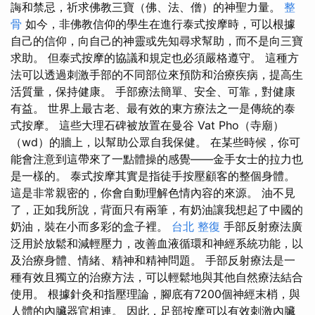
誨和禁忌，祈求佛教三寶（佛、法、僧）的神聖力量。
整
骨
如今，非佛教信仰的學生在進行泰式按摩時，可以根據
自己的信仰，向自己的神靈或先知尋求幫助，而不是向三寶
求助。 但泰式按摩的協議和規定也必須嚴格遵守。 這種方
法可以透過刺激手部的不同部位來預防和治療疾病，提高生
活質量，保持健康。 手部療法簡單、安全、可靠，對健康
有益。 世界上最古老、最有效的東方療法之一是傳統的泰
式按摩。 這些大理石碑被放置在曼谷 Vat Pho（寺廟）
（wd）的牆上，以幫助公眾自我保健。 在某些時候，你可
能會注意到這帶來了一點體操的感覺——金手女士的拉力也
是一樣的。 泰式按摩其實是指徒手按壓顧客的整個身體。
這是非常親密的，你會自動理解色情內容的來源。 油不見
了，正如我所說，背面只有兩筆，有奶油讓我想起了中國的
奶油，裝在小而多彩的盒子裡。
台北 整復
手部反射療法廣
泛用於放鬆和減輕壓力，改善血液循環和神經系統功能，以
及治療身體、情緒、精神和精神問題。 手部反射療法是一
種有效且獨立的治療方法，可以輕鬆地與其他自然療法結合
使用。 根據針灸和指壓理論，腳底有7200個神經末梢，與
人體的內臟器官相連。 因此，足部按摩可以有效刺激內臟