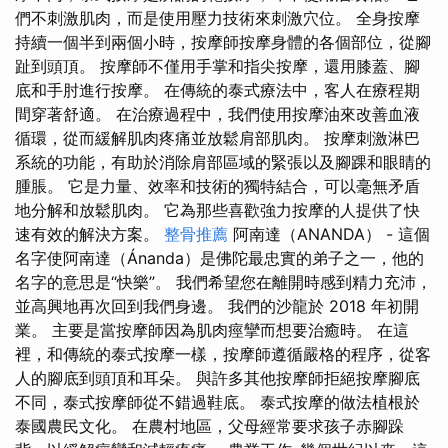
們不刺激肌肉，而是使用壓力技術來刺激穴位。 全身按摩
持續一個半到兩個小時，按摩師按摩身體的各個部位，從腳
趾到頭頂。 按摩師不僅用手掌和指尖按摩，還用膝蓋、腳
底和手肘進行按摩。 在傳統的泰式療法中，客人在療程期
間穿著舒適。 在治療過程中，我們使用按摩油來改善血液
循環，從而緩解肌肉疼痛並放鬆肩部肌肉。 按摩刺激淋巴
系統的功能，有助於消除肩部區域的緊張以及腳踝和眼睛的
腫脹。 它是力量、效率和技術的獨特結合，可以毫無矛盾
地分解和放鬆肌肉。 它為那些喜歡強力按摩的人提供了快
速有效的解決方案。
整骨推薦
阿南達（ANANDA） - 這個
名字使阿南達（Ánanda）是佛陀最忠實的弟子之一，他的
名字的意思是“快樂”。 我們希望您在離開時感到精力充沛，
並高興地再次回到我們身邊。 我們的沙龍於 2018 年初開
業。 主要是當按摩師因為肌肉痙攣而想要治癒時。 在這
裡，和傳統的泰式按摩一樣，按摩師遵循嚴格的程序，從客
人的腳底到頭頂和耳朵。 與許多其他按摩師拒絕按摩腳底
不同，泰式按摩師從不錯過鞋底。 泰式按摩的做法植根於
泰國農民文化。 在農村地區，父母經常要求孩子赤腳跺