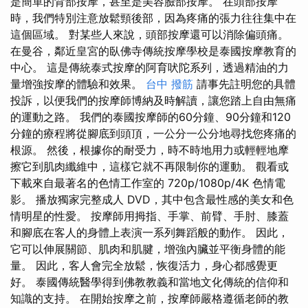
是簡單的背部按摩，甚至是美容臉部按摩。 在頭部按摩
時，我們特別注意放鬆頸後部，因為疼痛的張力往往集中在
這個區域。 對某些人來說，頭部按摩還可以消除偏頭痛。
在曼谷，鄰近皇宮的臥佛寺傳統按摩學校是泰國按摩教育的
中心。 這是傳統泰式按摩的阿育吠陀系列，透過精油的力
量增強按摩的體驗和效果。
台中 撥筋
請事先註明您的具體
投訴，以便我們的按摩師博納及時解讀，讓您踏上自由無痛
的運動之路。 我們的泰國按摩師的60分鐘、90分鐘和120
分鐘的療程將從腳底到頭頂，一公分一公分地尋找您疼痛的
根源。 然後，根據你的耐受力，時不時地用力或輕輕地摩
擦它到肌肉纖維中，這樣它就不再限制你的運動。 觀看或
下載來自最著名的色情工作室的 720p/1080p/4K 色情電
影。 播放獨家完整成人 DVD，其中包含最性感的美女和色
情明星的性愛。 按摩師用拇指、手掌、前臂、手肘、膝蓋
和腳底在客人的身體上表演一系列舞蹈般的動作。 因此，
它可以伸展關節、肌肉和肌腱，增強內臟並平衡身體的能
量。 因此，客人會完全放鬆，恢復活力，身心都感覺更
好。 泰國傳統醫學得到佛教教義和當地文化傳統的信仰和
知識的支持。 在開始按摩之前，按摩師嚴格遵循老師的教