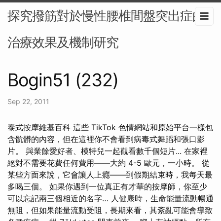
探究撥筋對於慢性腰椎間盤突出症的
治療效果及機制研究
Bogin51 (232)
Sep 22, 2011
泰式按摩維基百科 這些 TikTok 色情網站和原始平台一樣包
含骯髒的內容，但在這裡你不會看到病毒式舞蹈和張口影
片。 與業餘愛好者、模特兒一起觀看數千個短片... 在家裡
絕對不需要花費任何費用——大約 4-5 歐元，一小時。 從
某些方面來說，它會讓人上癮——到假期結束時，我每天最
多喝三個。 如果你遇到一位真正有才華的按摩師，你至少
可以忘記兩三個相近的名字… 人健康時，生命能量流動暢通
無阻，但如果能量流動受阻，長期來看，其紊亂可能會導致