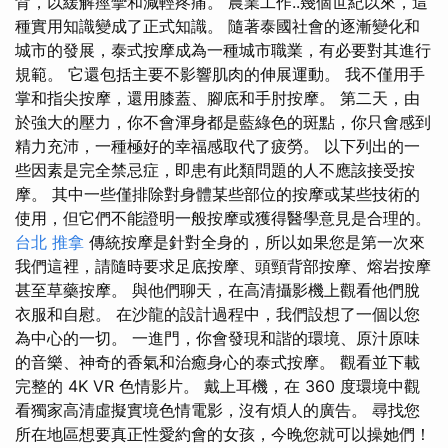
背，以緩解痙攣和減輕疼痛。 農業工作..幾個世紀以來，這
種實用知識變成了正式知識。 隨著泰國社會的逐漸變化和
城市的發展，泰式按摩成為一種城市職業，有必要對其進行
規範。 它還包括主要不影響肌肉的伸展運動。 我不僅用手
掌和指尖按摩，還用膝蓋、腳底和手肘按摩。 第二天，由
於強大的壓力，你不會渾身都是藍綠色的斑點，你只會感到
精力充沛，一種極好的幸福感取代了疲勞。 以下列出的一
些因素是完全禁忌症，即患有此類問題的人不應該接受按
摩。 其中一些僅排除對身體某些部位的按摩或某些技術的
使用，但它們不能證明一般按摩或獲得醫學意見是合理的。
台北 推拿
傳統按摩是針對全身的，所以如果您是第一次來
我們這裡，請隨時要求足底按摩、頭頸背部按摩、熔岩按摩
甚至草藥按摩。 與他們聊天，在高清攝影機上觀看他們脫
衣服和自慰。 在沙龍的設計過程中，我們設想了一個以您
為中心的一切。 一進門，你會發現和諧的環境、原汁原味
的音樂、神奇的香氣和治癒身心的泰式按摩。 觀看並下載
完整的 4K VR 色情影片。 戴上耳機，在 360 度環境中觀
看獨家高清虛擬實境色情電影，沒有煩人的廣告。 尋找您
所在地區想要真正性愛約會的女孩，今晚您就可以操她們！