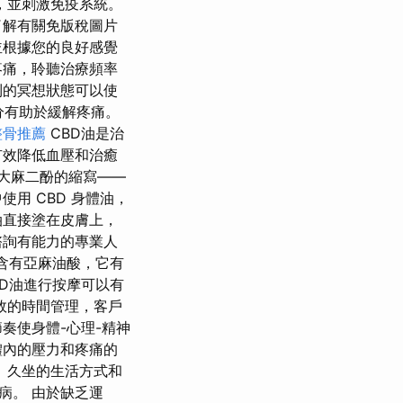
，並刺激免疫系統。
了解有關免版稅圖片
並根據您的良好感覺
疼痛，聆聽治療頻率
到的冥想狀態可以使
分有助於緩解疼痛。
整骨推薦
CBD油是治
有效降低血壓和治癒
是大麻二酚的縮寫——
用 CBD 身體油，
油直接塗在皮膚上，
諮詢有能力的專業人
還含有亞麻油酸，它有
D油進行按摩可以有
效的時間管理，客戶
奏使身體-心理-精神
體內的壓力和疼痛的
 久坐的生活方式和
病。 由於缺乏運