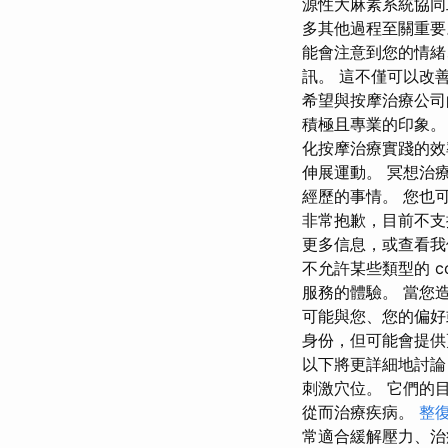
源性大麻素系統協同
多其他過程至關重要。
能會注意到您的情緒
訊。 這不僅可以改
希望與按摩治療公司
積極且專業的印象。
化按摩治療實踐的效
伸展運動。 冥想治
經歷的事情。 您也
非常抱歉，目前不支
更多信息，或查看我
不允許某些類型的 co
服務的體驗。 當您造
可能與您、您的偏好
身份，但可能會提供
以下將更詳細地討論
刺激穴位。 它們的
從而治療疾病。
整復
常適合緩解壓力、治療