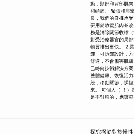
動，頸部和背部肌肉
和頭痛。 緊張和痙
良，我們的脊椎承受
要用於放鬆肌肉並改
務是消除關節收縮（
對受治療器官的局部
物質排出更快。 2.
卸、可拆卸設計，方
舒適，不會傷害肌膚
已轉向技術解決方案
整體健康、恢復活
統，移動關節，揉捏
來。 每個人（ ！）
是不對稱的，應該每
探究撥筋對於慢性