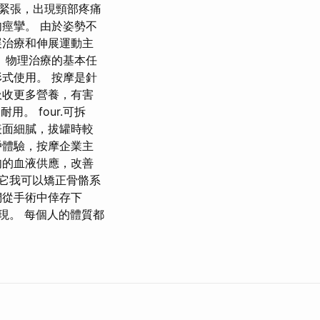
緊張，出現頸部疼痛
痙攣。 由於姿勢不
展治療和伸展運動主
 物理治療的基本任
式使用。 按摩是針
吸收更多營養，有害
。 four.可拆
表面細膩，拔罐時較
戶體驗，按摩企業主
肉的血液供應，改善
過它我可以矯正骨骼系
們從手術中倖存下
發現。 每個人的體質都