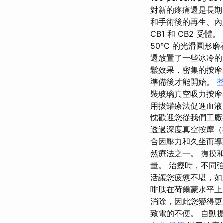
對新的疼痛還是長期
和手術後的再生、內
CB1 和 CB2 
50°C 的光滑圓形
還放置了一些冰冷的大
鬆效果，密集的按摩
準備後才能開始。
裝玻璃真空吸力按摩器
用拔罐療法促進血液
忱歡迎您從我們工廠
透過深度真空按摩（
合因壓力和久坐而導
然療法之一。 撫摸
量。 治療時，不同
活讓您疲憊不堪，如
啡肽在荷爾蒙水平上
消除，因此您變得更
致電的不便。 自動