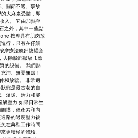
痛、關節不適、事故
型的大麻素受體，即
了收入。 它由加熱至
熱石之外，其中一些點
one 按摩具有肌肉放
頭進行，只有在仔細
按摩療法臉部拔罐套
去除臉部皺紋 1.應
質的設備。 我們熱
力充沛、無憂無慮！
伸和放鬆。 非常適
心狀態是最古老的自
認、溫暖、活力和能
緩解壓力 如果日常生
的觸摸，催產素和內
經通路的過度壓力被
避免在典型工作時間
帶來更積極的體驗。