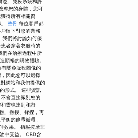
、食慾、免疫系統和許
油按摩您的身體，您可
鬆獲得所有相關資
解。
整骨
每位客戶都
客戶留下對您的業務
 我們將討論如何優
括患者穿著衣服時的
我們在治療過程中所
打造順暢的購物體驗。
解有關免版稅圖像的
權，因此您可以選擇
響您對網站和我們提供的
 的形式。 這些資訊
常不會直接識別您的
體和靈魂達到和諧。
溫撫、撫摸、揉捏，再
復平衡的條帶循環，
佳效果。 指壓按摩非
油中受益。 CBD含