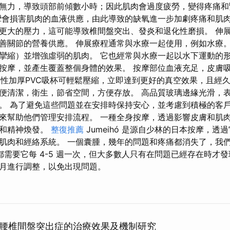
無力，導致頭部前傾數小時；因此肌肉會過度疲勞，變得疼痛和
攣會損害肌肉的血液供應，由此導致的缺氧進一步加劇疼痛和肌肉
更大的壓力，這可能導致椎間盤突出、發炎和退化性磨損。 伸
善關節的營養供應。 伸展療程通常與水療一起使用，例如水療。
攣縮）並增強虛弱的肌肉。 它也經常與水療一起以水下運動的形
按摩，並產生覆蓋整個身體的效果。 按摩部位血液充足，皮膚
柔性加厚PVC吸杯可輕鬆壓縮，立即達到更好的真空效果，且經久耐用
便清潔，衛生，節省空間，方便存放。 高品質玻璃邊緣光滑，
。 為了避免這些問題並在安排時保持安心，並考慮到積極的客
來幫助他們管理安排流程。 一種全身按摩，透過影響皮膚和肌
力和精神煥發。
整復推薦
Jumeihó 是源自少林的日本按摩，透
肌肉和經絡系統。 一個囊腫，幾年的問題和疼痛都消失了，我
都需要它每 4-5 週一次，但大多數人只有在問題已經存在時才
月進行調整，以免出現問題。
腰椎間盤突出症的治療效果及機制研究