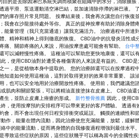
的目的是去除因淋巴系統失調而積聚在組織中的水分，消除腫脹
透過平滑、泵送運動清空淋巴結，並加速清除停滯的淋巴液。 
們的庫存照片常見問題。 按摩結束後，我會再次讓您自行恢復
；我會在沙龍接待處外等你。 真正的提神按摩有助於消除身體
，能量管理（我只充當通道）讓我充滿活力。 治療過程中所達
體、精神和精神上得到徹底的恢復。 CBD油中的抗發炎活性成
疼痛、關節疼痛的人來說，用油按摩患處可能會有幫助。
台中
還可以減輕慢性疼痛。 這種油可以幫助您更快地康復，還可以
因此，使用CBD油對於遭受各種傷害的人來說是有益的。 CBD
之一，是從植物本身中提取的。 您的治療師還可以在按摩過程中使
他知道如何使用這種油，這對於取得更好的效果非常重要。 該
用，也可以安全地用於治療開放性疼痛。 使用前，我們建議您
傷或肌肉和關節緊張，可以將精油直接塗抹在皮膚上。 CBD油
產生，並防止皮膚上痤瘡的形成。
新竹整骨推薦
因此，使用CB
最終，使用按摩預約安排程序可以帶來更好的客戶體驗。 透過有
約會，而不會出現任何日程安排衝突或延誤。 觸摸的連續性和節
摩動作，能量在體內流動，因此治療使您充滿能量，放鬆，緩解
經絡中的能量流動，從而將身體的自我修復過程增強到最佳水平。
是導致這些症狀的原因，這些症狀幾乎可以稱為當今的全國性疾