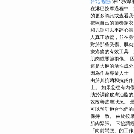
台北 撥筋
淋巴按摩
在淋巴按摩過程中，
的更多資訊或查看我
按照自己的節奏穿衣
和咒語可以平靜心靈
人真正放鬆，並在身
對於那些受傷、肌肉
療疼痛的有效工具，
肌肉或關節損傷。 
這是大麻的活性成分
因為作為專業人士，
由於其抗菌和抗炎作
士。 如果您患有內
助於調節皮膚油脂的
效改善皮膚狀況。 
可以預訂適合他們的
保持一致。 由於按
肌肉緊張。 它協調
「向前彎腰」的工作