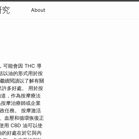
研究
About
可能會因 THC 導
包括以油的形式用於按
 繼續閱讀以了解有關
來許多好處。 用於按
知道，作為按摩療法
為按摩治療師或企業
政任務。 按摩激活
、血壓和循環恢復正
用 CBD 油可以使
 油的好處在於它與內