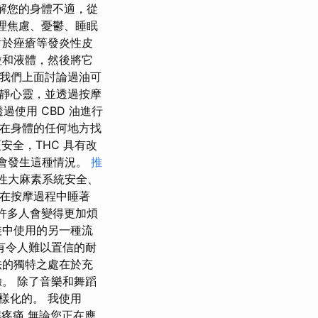
緩解您的身體不適，從
處理焦慮、憂鬱、睡眠
對於痤瘡等發炎性皮
粒和液體，然後將它
 我們上面討論過油可
平靜心靈，並透過按摩
過使用 CBD 油進行
以在身體的任何地方找
更安全，THC 具有改
不會發生這種情況。
推
源性大麻素系統安全、
們在按摩過程中睡著
們許多人會變得更加煩
裝中使用的另一種流
有令人難以置信的耐
法的獨特之處在於充
。 除了音樂和舞蹈
樣化的。 我使用
緩解疼痛 無論您正在應