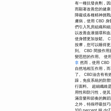
有一種抗發炎劑，因
而顯著改善您的健康
障礙或各種精神挑戰
膚病，使用 CBD 
們引入乳房組織和細
以改善血液循環和血
使身體更加放鬆。 C
按摩，您可以睡得更好
到。 CBD 間接作
變思想的作用。 使用
拿
然而，使用 CB
自然地相互作用，而
了。 CBD油含有
躁，免疫系統的防禦
行面料。 超細纖維
用性和防污性，使其
滿音樂和節奏的舞蹈
之外，特殊呼吸技巧
100 percent