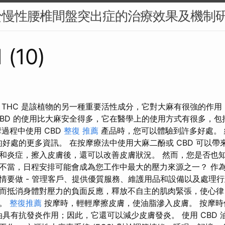
於慢性腰椎間盤突出症的治療效果及機制
 (10)
THC 是該植物的另一種重要活性成分，它對大麻有很強的作用，
CBD 的使用比大麻安全得多，它在醫學上的使用方式有很多，
過程中使用 CBD
整復 推薦
產品時，您可以體驗到許多好處。
的好處的更多資訊。 在按摩療法中使用大麻二酚或 CBD 可以帶
和炎症，擦入皮膚後，還可以改善皮膚狀況。 然而，您是否也
不當，日程安排可能會成為您工作中最大的壓力來源之一？ 作
情要做 - 管理客戶、提供優質服務、維護用品和設備以及處理行
而抵消身體對壓力的負面反應，釋放不自主的肌肉緊張，使心律
眠。
整復推薦
按摩時，輕輕摩擦皮膚，使油脂滲入皮膚。 按摩時使
油具有抗發炎作用；因此，它還可以減少皮膚發炎。 使用 CBD