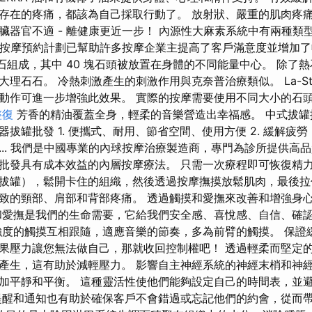
存在的疼痛，都該為自己採取行動了。 放射狀、嚴重的肌肉疼
臟器官不適 - 離健康更近一步！ 內源性大麻素系統中有兩種類
受體。 按摩預約計劃已幫助許多按摩企業主提高了客戶滿意度並增加
磨石組成，其中 40 塊石頭被放置在身體的不同能量中心。 除了
理石石。 冷熱刺激產生的刺激作用與克奈普治療類似。 La-St
動作可進一步增強此效果。 實際的按摩需要使用不同大小的石
整復
芳香的精油覆蓋全身，輕柔的音樂營造出幸福感。 中式拔罐
拔罐批發 1. 便攜式、耐用、節省空間、使用方便 2. 緩解疲勞，
... 我們是中國專業的內球按摩治療製造商，專門為診所提供高品
批發具有成本效益的內層按摩療法。 只需一次療程即可恢復精
拔罐），鬆開卡住的組織，然後透過按摩撫摸放鬆肌肉，最後拉
致的頸部、肩部和背部疼痛。 透過觸摸和愛撫來改善和增強身
和愛撫是我們的生命需要，它給我們安全感、喜悅感、自信、確
強度的觸摸互相跟隨，適應音樂的節奏，多為前臂的觸摸。 保證
果壓力讓您無法做自己，那就收回控制權吧！ 透過輕柔而堅定
產生，這有助於減輕壓力。 影響自主神經系統的神經末梢和神
加平靜和平衡。 這種靈活性使他們能夠設定自己的時間表，並
提醒和通知也有助於確保客戶不會錯過或忘記他們的約會，從而