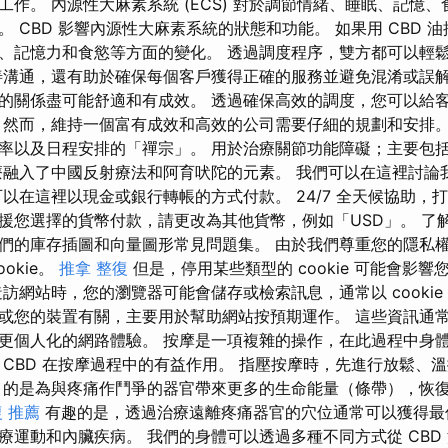
工作。 內源性大麻素系統 (ECS) 對於調節情緒、睡眠、記憶
 CBD 影響內源性大麻素系統的狀態和功能。 如果用 CBD 
、記憶力和食慾等方面的變化。 透過調度程序，雙方都可以輕
善溝通，還有助於確保每個客戶獲得正確的服務並避免混淆或誤
的關係盡可能舒適和有成效。 透過確保高效的調度，您可以給
 然而，維持一個富有成效和高效的公司需要仔細的規劃和安排。
率以及日程安排的「禪宗」。 用於治療關節功能障礙；主要包
療融入了中國反射療法和阿育吠陀的元素。 我們可以在這裡討論
可以在這裡以現金或銀行轉帳的方式付款。 24/7 全天候協助，
援您選擇的貨幣付款，請更改為其他貨幣，例如「USD」。 了
們的庫存插圖和向量圖形常見問題集。 由於我們尊重您的隱私
okie。
推拿 整復
但是，停用某些類型的 cookie 可能會影
訪網站時，您的瀏覽器可能會儲存或檢索訊息，通常以 cookie
或您的裝置有關，主要用於幫助網站按預期運作。 這些資訊通
更個人化的網路體驗。 按摩是一項複雜的操作，在此過程中身
 CBD 在按摩過程中的有益作用。 指壓按摩時，先進行放鬆、
目的是為與疼痛作鬥爭的器官帶來更多的生命能量（條帶），恢
 推薦
有趣的是，透過治療遠離疼痛器官的穴位通常可以獲得最
運動和內臟疾病。 我們的身體可以透過多種不同方式從 CBD 