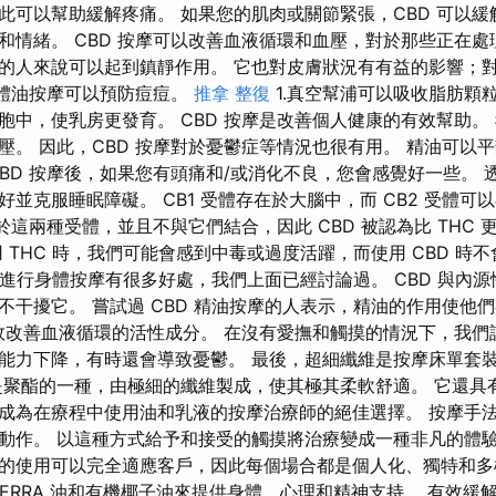
此可以幫助緩解疼痛。 如果您的肌肉或關節緊張，CBD 可以
和情緒。 CBD 按摩可以改善血液循環和血壓，對於那些正在
的人來說可以起到鎮靜作用。 它也對皮膚狀況有有益的影響；
身體油按摩可以預防痘痘。
推拿 整復
1.真空幫浦可以吸收脂肪顆
胞中，使乳房更發育。 CBD 按摩是改善個人健康的有效幫助。
壓。 因此，CBD 按摩對於憂鬱症等情況也很有用。 精油可以
BD 按摩後，如果您有頭痛和/或消化不良，您會感覺好一些。 透
並克服睡眠障礙。 CB1 受體存在於大腦中，而 CB2 受體可
用於這兩種受體，並且不與它們結合，因此 CBD 被認為比 THC 
 THC 時，我們可能會感到中毒或過度活躍，而使用 CBD 時
D 進行身體按摩有很多好處，我們上面已經討論過。 CBD 與內
不干擾它。 嘗試過 CBD 精油按摩的人表示，精油的作用使他
有效改善血液循環的活性成分。 在沒有愛撫和觸摸的情況下，我
能力下降，有時還會導致憂鬱。 最後，超細纖維是按摩床單套
是聚酯的一種，由極細的纖維製成，使其極其柔軟舒適。 它還具
成為在療程中使用油和乳液的按摩治療師的絕佳選擇。 按摩手
動作。 以這種方式給予和接受的觸摸將治療變成一種非凡的體驗
的使用可以完全適應客戶，因此每個場合都是個人化、獨特和多
 純 doTERRA 油和有機椰子油來提供身體、心理和精神支持。 有效