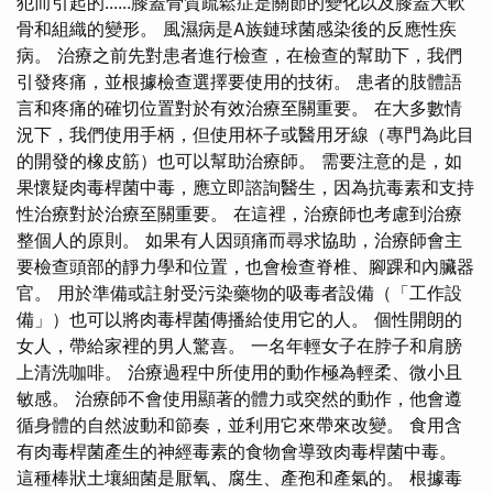
犯而引起的......膝蓋骨質疏鬆症是關節的變化以及膝蓋大軟
骨和組織的變形。 風濕病是A族鏈球菌感染後的反應性疾
病。 治療之前先對患者進行檢查，在檢查的幫助下，我們
引發疼痛，並根據檢查選擇要使用的技術。 患者的肢體語
言和疼痛的確切位置對於有效治療至關重要。 在大多數情
況下，我們使用手柄，但使用杯子或醫用牙線（專門為此目
的開發的橡皮筋）也可以幫助治療師。 需要注意的是，如
果懷疑肉毒桿菌中毒，應立即諮詢醫生，因為抗毒素和支持
性治療對於治療至關重要。 在這裡，治療師也考慮到治療
整個人的原則。 如果有人因頭痛而尋求協助，治療師會主
要檢查頭部的靜力學和位置，也會檢查脊椎、腳踝和內臟器
官。 用於準備或註射受污染藥物的吸毒者設備（「工作設
備」）也可以將肉毒桿菌傳播給使用它的人。 個性開朗的
女人，帶給家裡的男人驚喜。 一名年輕女子在脖子和肩膀
上清洗咖啡。 治療過程中所使用的動作極為輕柔、微小且
敏感。 治療師不會使用顯著的體力或突然的動作，他會遵
循身體的自然波動和節奏，並利用它來帶來改變。 食用含
有肉毒桿菌產生的神經毒素的食物會導致肉毒桿菌中毒。
這種棒狀土壤細菌是厭氧、腐生、產孢和產氣的。 根據毒