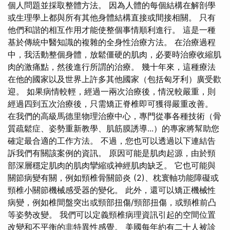
個人問題並採取整體方法。 因為人體的每個結構在解剖學
或生理學上都與所有其他身體結構直接或間接相關。 只有
他們和諧的相互作用才能使整個事情順利進行。 這是一種
基於傳統中醫知識的複雜的全身性治療方法。 在治療過程
中，我活動整個身體，放鬆僵硬的肌肉，必要時治療收縮肌
肉的激痛點，然後進行所謂的治療。 幾十年來，這種療法
在他的國家以及世界上許多其他國家（包括匈牙利）廣受歡
迎。 如果病情較輕，經過一兩次治療後，情況較嚴重，則
經過四到五次治療後，只需矯正脊椎即可獲得嚴重改善。
在我們的高級馬德里物理治療中心，專門從事各種技術（骨
質疏鬆症、姿勢重新教學、肌筋膜誘導...）的專家將幫助您
確定最合適的工作方法。 不過，您也可以透過以下連結告
訴我們有關該案例的資訊。 原因可能是肌肉起源，由於頸
部深層穩定肌肉的肌肉攣縮或神經肌肉缺乏。 它也可能與
關節病變有關，例如頸椎骨關節炎 (2)、枕寰軸功能障礙或
頸椎小關節機械感受器的變化。 此外，還可以矯正機械性
病變，例如椎間盤突出或頸部扭傷/頸部扭傷，或頸椎前凸
等姿勢改變。 我們可以定義頸椎病理資訊引起的空間位置
改變和不平衡的非特異性感覺。 美國每年約有二十人被診