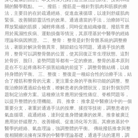
關的醫學觀點。 一、撥筋： 撥筋是一種針對肌肉和筋膜的療
法，主要目的在於疏通經絡、促進血液循環，以達到舒緩肌肉
緊張、改善關節靈活性的效果。通過適當的手法，治療師可以
釋放緊繃的筋膜，減輕疼痛感，同時促進組織修復。撥筋常應
用於風濕性疾病、運動損傷等情況，其原理基於中醫學的經絡
理論和病因辨證。 二、整骨： 整骨是針對骨骼系統的調整療
法，著眼於解決骨骼異常、關節錯位等問題。通過手技的應
用，整骨可以調整骨骼的位置，使其回復正常生理狀態。這對
於骨折、脫臼、姿勢問題等都有一定的療效。整骨的基本原則
是在不引起疼痛和不損害組織的前提下，調整骨骼結構，以維
持身體的平衡。 三、整復： 整復是一種綜合性的治療手法，結
合了撥筋和整骨的元素，更注重全身的平衡和功能的調整。整
復治療師透過綜合檢查，瞭解患者的身體狀況，並針對個別問
題制定治療方案。這種療法常應用於慢性痛症、脊椎問題等，
以提升整體的生理機能。 四、推拿： 推拿是中醫療法中的一個
重要分支，著重於通過手法的按摩、揉捏等技術，調整患者的
氣血循環、疏通經絡，達到促進身體健康的效果。推拿被廣泛
應用於舒緩壓力、改善睡眠、促進消化等方面。其療效基於中
醫學的經絡、氣血理論，強調整體的平衡。 傳統撥筋推拿與整
復相關療法擁有深厚的中醫學理論基礎，通過手法的運用，調