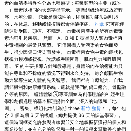
素的血清學特異性分為七種類型；每種類型的主要（或唯
一）毒素以相同的大寫字母表示。 專業組織治療或放鬆程
序、水療沙龍。 眩暈是頸源性的，即頸椎功能失調引起
的，在休息、移動或觸摸時都會伴隨疼痛。
推拿
它可能伴
隨運動受限、頭痛、不穩定。 肉毒梭菌產生的所有肉毒毒
素均可引起疾病。 然而，A、B 和 E 型是與人類肉毒桿菌
中毒相關的最常見類型。 它僅因攝入受污染的食物而發
生，很少因傷口污染而發生。 肉毒桿菌食物中毒的症狀包
括視力模糊或複視、說話或吞嚥困難、肌肉無力和呼吸困
難。 它的主要指導方針和教導是，身體的內在治癒能力只
能在尊重和不操縱的情況下得到永久支持。 綜合顱骶生物
動力學專注於人體的先天智慧。 我們都有自癒能力、自我
調節機制和健康維護系統，這就是我們的傷口癒合、骨骼融
合等的原因。 軀體體驗Ⓡ專業訓練為創傷理論的神經生理
學和創傷處理的基本原理提供全面、深入的知識和「地
圖」。 密集、模組化培訓為期 three
新竹 整骨
年，每年包
含 2 個為期 6 天的模組（總共提供 36 天的課堂學習）。
這個時間框架允許參與者練習並安全地掌握新獲得的個人和
專業技能，並有充分的監督和一對一的課程來幫助整合他們