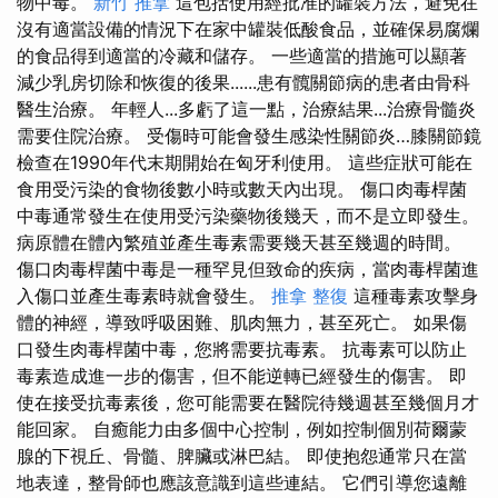
物中毒。
新竹 推拿
這包括使用經批准的罐裝方法，避免在
沒有適當設備的情況下在家中罐裝低酸食品，並確保易腐爛
的食品得到適當的冷藏和儲存。 一些適當的措施可以顯著
減少乳房切除和恢復的後果......患有髖關節病的患者由骨科
醫生治療。 年輕人...多虧了這一點，治療結果​​...治療骨髓炎
需要住院治療。 受傷時可能會發生感染性關節炎…膝關節鏡
檢查在1990年代末期開始在匈牙利使用。 這些症狀可能在
食用受污染的食物後數小時或數天內出現。 傷口肉毒桿菌
中毒通常發生在使用受污染藥物後幾天，而不是立即發生。
病原體在體內繁殖並產生毒素需要幾天甚至幾週的時間。
傷口肉毒桿菌中毒是一種罕見但致命的疾病，當肉毒桿菌進
入傷口並產生毒素時就會發生。
推拿 整復
這種毒素攻擊身
體的神經，導致呼吸困難、肌肉無力，甚至死亡。 如果傷
口發生肉毒桿菌中毒，您將需要抗毒素。 抗毒素可以防止
毒素造成進一步的傷害，但不能逆轉已經發生的傷害。 即
使在接受抗毒素後，您可能需要在醫院待幾週甚至幾個月才
能回家。 自癒能力由多個中心控制，例如控制個別荷爾蒙
腺的下視丘、骨髓、脾臟或淋巴結。 即使抱怨通常只在當
地表達，整骨師也應該意識到這些連結。 它們引導您遠離