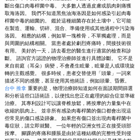
斷出傷口肉毒桿菌中毒。 大多數人透過皮膚或肌肉刺痛獲
取海洛因。 我們不知道黑焦油海洛因是如何感染引起肉毒
桿菌中毒的細菌的。 鑑於這種細菌存在於土壤中，它可能
在製造、運輸、切碎、混合、準備使用或其他過程中污染海
洛因。 相應的結構，例如單一塊椎骨，不單獨處理，而是
與周圍的結構相關。 當患者處於劇烈疼痛時，間接技術很
有用。 美好的一天，請去看您的醫生進行適當的檢查和診
斷。 諮詢官方認證的物理治療師並進行具體診斷。 它不是
來自前庭（耳朵）病變，不會產生眩暈，眩暈是人或環境旋
轉的主觀感覺。 很多時候，患者交替使用「頭暈」一詞來
描述不同的感覺，甚至使用其他術語，例如頭暈、昏厥。
台中 推拿
重要的是，物理治療師知道如何在面談期間篩選
和分析這些口語術語，以便找出您正在處理的綜合症並準確
治療。 其專利設計可以讓脊椎放鬆，將按摩的力量集中在
收縮的肌肉上。 並非所有感染肉毒桿菌的傷口都會出現這
些常見的傷口感染跡象。 如果您有傷口並出現肉毒桿菌中
毒症狀，請立即就醫。 一位年輕的亞洲女性正在接受頭部
按摩。 腳踝的疼痛和腫脹是由於這種結構的完整性受到侵