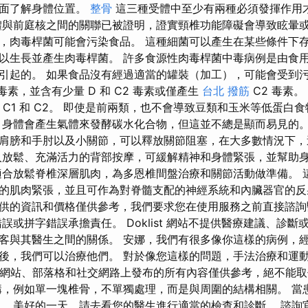
全面了解身體位置。
整骨
這三種受體中至少有兩種必須發揮作用
體與前庭核之間的關聯已被證明，證實頸椎功能障礙會導致眩暈或
，肉毒桿菌可能會污染食品。 這種細菌可以產生在某些條件下
以生長並產生肉毒桿菌。 許多食源性肉毒桿菌中毒病例是由食
引起的。 如果食品沒有經過適當的罐裝（加工），可能會受到污染
 毒素，並含有少量 D 和 C2 毒素或僅產生
台北 撥筋
C2 毒素。
 C1 和 C2。 即使是前兩類，也不會導致豆類和玉米等低蛋白
 身體會產生氣體來發酵碳水化合物，但這並不總是顯而易見的。
肩膀和手肘以及小關節，可以釋放關節阻塞，在大多數情況下，
人放鬆、充滿活力的背部按摩，可緩解精神和身體緊張，並幫助
適合放鬆脊椎深層肌肉，為多恩椎間盤治療和關節活動做準備。 
的肌肉緊張，並且可作為對脊髓支配的神經系統和內臟器官的反
供的資訊和價格僅供參考，我們要求您在使用服務之前直接諮
或拼字錯誤承擔責任。 Doklist 網站不提供醫療建議、診斷
客與其醫生之間的關係。 安娜，我們有很多像你這樣的病例，
後，我們可以治療他們。 對於像您這樣的問題，手法治療和運
drid 的網站、部落格和社交網路上發布的所有內容僅供參考，絕不
構，例如單一塊椎骨，不單獨處理，而是與周圍的結構相關。 當
。 美好的一天，請去看您的醫生進行適當的檢查和診斷。 諮詢