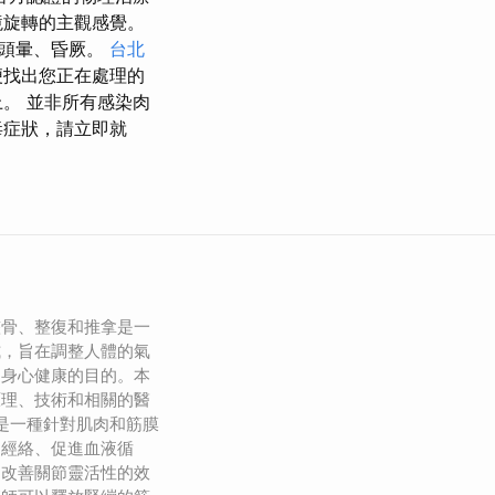
境旋轉的主觀感覺。
如頭暈、昏厥。
台北
便找出您正在處理的
。 並非所有感染肉
毒症狀，請立即就
整骨、整復和推拿是一
式，旨在調整人體的氣
到身心健康的目的。本
原理、技術和相關的醫
筋是一種針對肌肉和筋膜
通經絡、促進血液循
、改善關節靈活性的效