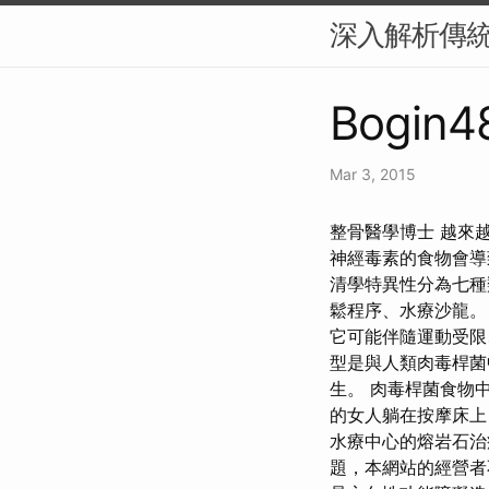
深入解析傳
Bogin48
Mar 3, 2015
整骨醫學博士 越來
神經毒素的食物會導
清學特異性分為七種
鬆程序、水療沙龍。
它可能伴隨運動受限
型是與人類肉毒桿菌
生。 肉毒桿菌食物
的女人躺在按摩床上
水療中心的熔岩石治
題，本網站的經營