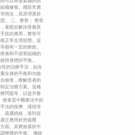
療師可以釋放緊繃的筋
進組織修復。撥筋常應
傷等情況，其原理基於
證。 二、整骨： 整骨
法，著眼於解決骨骼異
過手技的應用，整骨可
回復正常生理狀態。這
題等都有一定的療效。
起疼痛和不損害組織的
以維持身體的平衡。
合性的治療手法，結合
注重全身的平衡和功能
綜合檢查，瞭解患者的
題制定治療方案。這種
脊椎問題等，以提升整
： 推拿是中醫療法中的
過手法的按摩、揉捏等
環、疏通經絡，達到促
被廣泛應用於舒緩壓
等方面。其療效基於中
調整體的平衡。 傳統