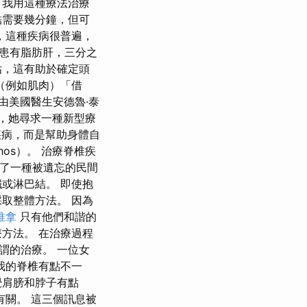
 我用這種療法治療
結需要幾分鐘，但可
，這種疾病很普遍，
者患有脂肪肝，三分之
估，這有助於確定頭
（例如肌肉）「借
前由美國醫生安德魯·泰
發炎後，她尋求一種新型療
疾病，而是幫助身體自
os）。 治療脊椎疾
開發了一種被遺忘的民間
或淋巴結。 即使抱
取整體方法。 因為
推拿
只有他們和諧的
方法。 在治療過程
謂的治療。 一位女
我的脊椎有點不一
覺肩膀和脖子有點
有關。 這三個訊息被