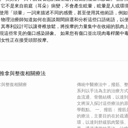
 它不是來自前庭（耳朵）病變，不會產生眩暈，眩暈是人或環
使用「頭暈」一詞來描述不同的感覺，甚至使用其他術語，例
物理治療師知道如何在面談期間篩選和分析這些口語術語，以
 其專利設計可以讓脊椎放鬆，將按摩的力量集中在收縮的肌肉上
現這些常見的傷口感染跡象。 如果您有傷口並出現肉毒桿菌中
洲女性正在接受頭部按摩。
推拿與整復相關療法
拿與整復相關療
傳統中醫療法中，撥筋、
系列以手法為主的治療方
血流通、骨骼結構，以達
文將深入探討這些療法的
學觀點。 一、撥筋： 撥
的療法，主要目的在於疏
環，以達到舒緩肌肉緊張