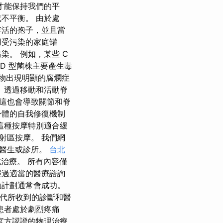
才能保持我們的平
不平衡。 由於處
存活的孢子，並且當
用受污染的家庭罐
。 例如，某些 C
 D 型菌株主要產生毒
食物出現明顯的腐爛症
 透過移動和活動脊
這也會導致關節和脊
身體的自我修復機制
這種按摩特別適合緩
射區按摩。 我們網
詢醫生或診所。
台北
或治療。 所有內容僅
經過適當的醫療諮詢
動計劃通常會成功。
能取代所收到的診斷和醫
患者處於劇烈疼痛
官方認證的物理治療