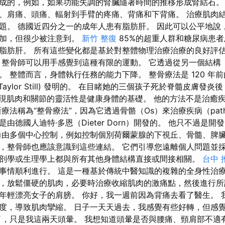
成的，例如，如果功能失調的腎臟隨著時間的推移形成腎結石。
、肩痛、頭痛、輻射到手臂的疼痛、背痛和下背痛。 治療肌肉
題。 德國近四分之一的成年人患有脂肪肝。 因此可以公平地說
增加，但很少被注意到。
新竹 整復
85%的超重人群和糖尿病患
脂肪肝。 所有這些變化都是基於對整體物理治療治療的良好評
 整骨師可以用手感覺到這種有限的運動。 它透過從另一個結構
 整體而言，身體執行任務的能力下降。 整骨療法是 120 年
ew Taylor Still) 發明的。 在目睹她的三個孩子死於脊髓皮膚
現肌肉和關節的靈活性是健康身體的基礎。 他的方法不是治癒
療法稱為“整骨療法”，因為它透過骨骼（Os）來治療疾病（path
由德國人迪特·多恩（Dieter Dorn）開發的。 他只不過是
力由多個中心控制，例如控制個別荷爾蒙腺的下視丘、骨髓、脾臟
，整骨師也應該意識到這些連結。 它們引導您遠離個人問題並採
剖學或生理學上都與所有其他身體結構直接或間接相關。
台中 
事情順利進行。 這是一種基於傳統中醫知識的複雜的全身性治療
，放鬆僵硬的肌肉，必要時治療收縮肌肉的激痛點，然後進行所
年輕漂亮女子的肩膀。 你好，我一週前因為背痛去看了醫生。 
度，導致肌肉攣縮。 日子一天天過去，我感覺有些好轉，但感
了，只是我這兩天頭暈。 我想知道頭暈是否與腰痛、頸肩部不適