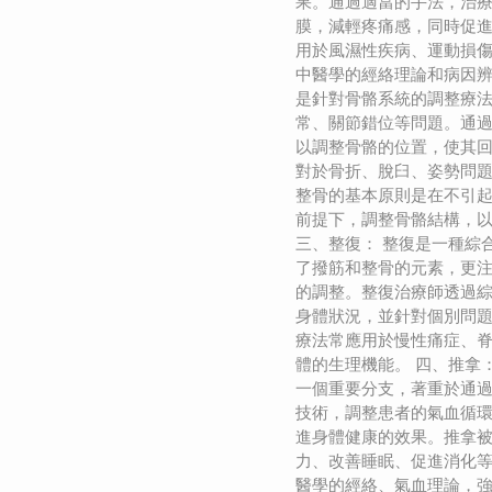
果。通過適當的手法，治
膜，減輕疼痛感，同時促
用於風濕性疾病、運動損
中醫學的經絡理論和病因辨
是針對骨骼系統的調整療
常、關節錯位等問題。通
以調整骨骼的位置，使其
對於骨折、脫臼、姿勢問
整骨的基本原則是在不引
前提下，調整骨骼結構，
三、整復： 整復是一種綜
了撥筋和整骨的元素，更
的調整。整復治療師透過
身體狀況，並針對個別問
療法常應用於慢性痛症、
體的生理機能。 四、推拿
一個重要分支，著重於通
技術，調整患者的氣血循
進身體健康的效果。推拿
力、改善睡眠、促進消化
醫學的經絡、氣血理論，強