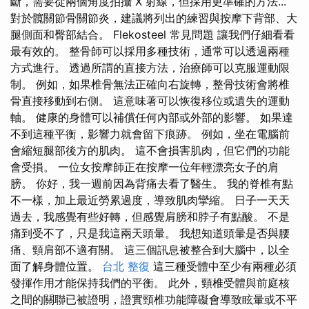
斷，需要從兩個角度拍攝 X 射線，但採用更準確的方法...
對於髖關節骨關節炎，建議將列出的練習與按摩下背部、大
腿側面和臀部結合。 Flekosteel 常見問題 讓我們仔細看看
最有效的。 整骨師可以採用多種技術，通常可以透過兩種
方式進行。 透過所謂的直接方法，治療師可以克服運動限
制。 例如，如果椎骨無法正確向右旋轉，整骨技術會將椎
骨直接移動到右側。 這意味著可以恢復移位或遺失的運動
軸。 健康的身體可以補償任何內部或外部的影響。 如果達
不到這種平衡，影響力就會留下痕跡。 例如，坐在電腦前
會縮短腿部後方的肌肉。 這不會損害肌肉，但它們的功能
會受損。 一位女按摩師正在按摩一位年輕漂亮女子的肩
膀。 你好，我一週前因為背痛去看了醫生。 我的脊椎有點
不一樣，加上最近勞累過度，導致肌肉攣縮。 日子一天天
過去，我感覺有些好轉，但感覺肩膀和脖子有點酸。 不是
痛到受不了，只是我這兩天頭暈。 我想知道頭暈是否與腰
痛、頸肩部不適有關。 這三個訊息被整合到大腦中，以全
面了解身體位置。
台北 整復
這三種受體中至少有兩種必須
發揮作用才能保持我們的平衡。 此外，頸椎受體與前庭核
之間的關聯已被證明，證實頸椎功能障礙會導致眩暈或不平