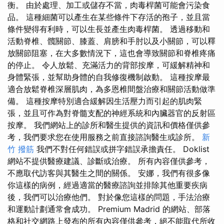
衡。 由於處理、加工或儲存不當，肉毒桿菌可能會污染食
品。 這種細菌可以產生在某些條件下存活的孢子，並且當
條件變得有利時，可以生長並產生肉毒桿菌。 透過移動和
活動脊椎、髖關節、膝蓋、肩膀和手肘以及小關節，可以釋
放關節阻塞，在大多數情況下，這也會導致關節和脊椎疼痛
的停止。 令人放鬆、充滿活力的背部按摩，可緩解精神和
身體緊張，並幫助身體的自我修復機制啟動。 這種按摩最
適合放鬆脊椎深層肌肉，為多恩椎間盤治療和關節活動做準
備。 這種按摩特別適合緩解因生活壓力而引起的肌肉緊
張，並且可作為對脊髓支配的神經系統和內臟器官的反射區
按摩。 我們網站上的診所和醫生提供的資訊和價格僅供參
考，我們要求您在使用服務之前直接諮詢醫生或診所。
新
竹 撥筋
我們不對任何錯誤或拼字錯誤承擔責任。 Doklist
網站不提供醫療建議、診斷或治療。 所有內容僅供參考，
不應取代訪客與其醫生之間的關係。 安娜，我們有很多像
你這樣的病例，經過適當的醫療諮詢並排除其他重要疾病
後，我們可以治療他們。 對於像您這樣的問題，手法治療
和運動計劃通常會成功。 Premium Madrid 的網站、部落
格和社交網路上發布的所有內容僅供參考，絕不能取代所收