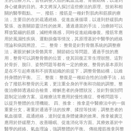
主的治療方式，旨在調整人體的氣血流通、骨骼結構，以達到
身心健康的目的。本文將深入探討這些療法的原理、技術和相
關的醫學觀點。 一、撥筋： 撥筋是一種針對肌肉和筋膜的療
法，主要目的在於疏通經絡、促進血液循環，以達到舒緩肌肉
緊張、改善關節靈活性的效果。通過適當的手法，治療師可以
釋放緊繃的筋膜，減輕疼痛感，同時促進組織修復。撥筋常應
用於風濕性疾病、運動損傷等情況，其原理基於中醫學的經絡
理論和病因辨證。 二、整骨： 整骨是針對骨骼系統的調整療
法，著眼於解決骨骼異常、關節錯位等問題。通過手技的應
用，整骨可以調整骨骼的位置，使其回復正常生理狀態。這對
於骨折、脫臼、姿勢問題等都有一定的療效。整骨的基本原則
是在不引起疼痛和不損害組織的前提下，調整骨骼結構，以維
持身體的平衡。 三、整復： 整復是一種綜合性的治療手法，結
合了撥筋和整骨的元素，更注重全身的平衡和功能的調整。整
復治療師透過綜合檢查，瞭解患者的身體狀況，並針對個別問
題制定治療方案。這種療法常應用於慢性痛症、脊椎問題等，
以提升整體的生理機能。 四、推拿： 推拿是中醫療法中的一個
重要分支，著重於通過手法的按摩、揉捏等技術，調整患者的
氣血循環、疏通經絡，達到促進身體健康的效果。推拿被廣泛
應用於舒緩壓力、改善睡眠、促進消化等方面。其療效基於中
醫學的經絡、氣血理論，強調整體的平衡。 傳統撥筋推拿與整