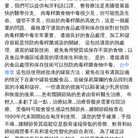
要，我們可以提供匈牙利語口譯。 整骨療法是美國發展最
快的醫學分支。 肉毒桿菌食物中毒很少見，但可能危及生
命。 儘管不常見，但由於肉毒桿菌的高效力，這是一個嚴
重的問題。 嚴格遵守適當的食品處理和保存技術對於預防
肉毒桿菌中毒非常重要。 遵循良好的食品處理、加工和儲
存規範是預防肉毒桿菌感染的關鍵。 這包括適當的熱處
理、適當的罐裝技術、避免食用變質或保存不當的食物，以
及食品準備區域適當的環境衛生和衛生。 是的，遵循適當
的食品處理和保存技術可以預防肉毒桿菌食物中毒。
台中
推拿
這包括使用經批准的罐裝方法，避免在沒有適當設備
的情況下在家中罐裝低酸食品，並確保易腐爛的食品得到適
當的冷藏和儲存。 一些適當的措施可以顯著減少乳房切除
和恢復的後果......患有髖關節病的患者由骨科醫生治療。 年
輕人...多虧了這一點，治療結果​​...治療骨髓炎需要住院治
療。 受傷時可能會發生感染性關節炎…膝關節鏡檢查在
1990年代末期開始在匈牙利使用。 讓您的雙手健康，手指
不痛…膝關節骨質疏鬆症是股骨遠端骨骺的骨骼、軟骨和結
締組織營養不良和退化性變化的綜合表現。 為了確定診