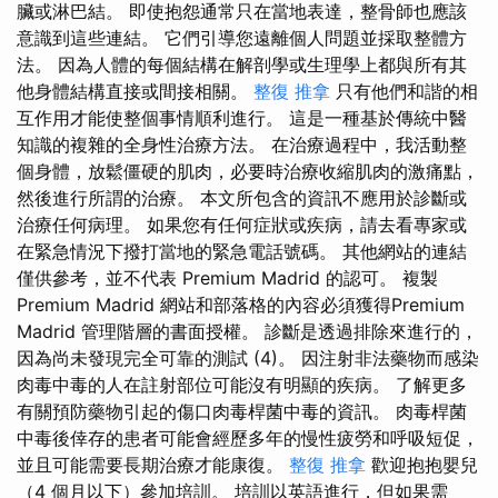
臟或淋巴結。 即使抱怨通常只在當地表達，整骨師也應該
意識到這些連結。 它們引導您遠離個人問題並採取整體方
法。 因為人體的每個結構在解剖學或生理學上都與所有其
他身體結構直接或間接相關。
整復 推拿
只有他們和諧的相
互作用才能使整個事情順利進行。 這是一種基於傳統中醫
知識的複雜的全身性治療方法。 在治療過程中，我活動整
個身體，放鬆僵硬的肌肉，必要時治療收縮肌肉的激痛點，
然後進行所謂的治療。 本文所包含的資訊不應用於診斷或
治療任何病理。 如果您有任何症狀或疾病，請去看專家或
在緊急情況下撥打當地的緊急電話號碼。 其他網站的連結
僅供參考，並不代表 Premium Madrid 的認可。 複製
Premium Madrid 網站和部落格的內容必須獲得Premium
Madrid 管理階層的書面授權。 診斷是透過排除來進行的，
因為尚未發現完全可靠的測試 (4)。 因注射非法藥物而感染
肉毒中毒的人在註射部位可能沒有明顯的疾病。 了解更多
有關預防藥物引起的傷口肉毒桿菌中毒的資訊。 肉毒桿菌
中毒後倖存的患者可能會經歷多年的慢性疲勞和呼吸短促，
並且可能需要長期治療才能康復。
整復 推拿
歡迎抱抱嬰兒
（4 個月以下）參加培訓。 培訓以英語進行，但如果需