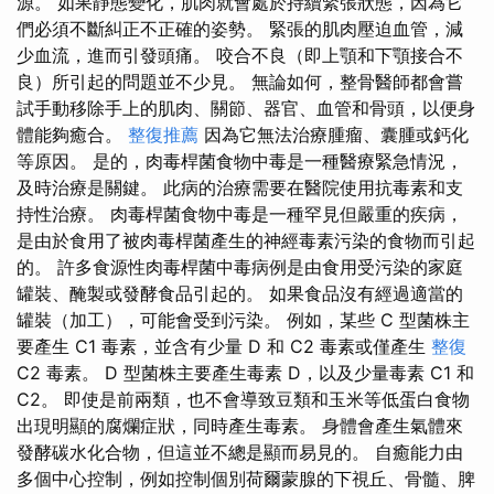
源。 如果靜態變化，肌肉就會處於持續緊張狀態，因為它
們必須不斷糾正不正確的姿勢。 緊張的肌肉壓迫血管，減
少血流，進而引發頭痛。 咬合不良（即上顎和下顎接合不
良）所引起的問題並不少見。 無論如何，整骨醫師都會嘗
試手動移除手上的肌肉、關節、器官、血管和骨頭，以便身
體能夠癒合。
整復推薦
因為它無法治療腫瘤、囊腫或鈣化
等原因。 是的，肉毒桿菌食物中毒是一種醫療緊急情況，
及時治療是關鍵。 此病的治療需要在醫院使用抗毒素和支
持性治療。 肉毒桿菌食物中毒是一種罕見但嚴重的疾病，
是由於食用了被肉毒桿菌產生的神經毒素污染的食物而引起
的。 許多食源性肉毒桿菌中毒病例是由食用受污染的家庭
罐裝、醃製或發酵食品引起的。 如果食品沒有經過適當的
罐裝（加工），可能會受到污染。 例如，某些 C 型菌株主
要產生 C1 毒素，並含有少量 D 和 C2 毒素或僅產生
整復
C2 毒素。 D 型菌株主要產生毒素 D，以及少量毒素 C1 和
C2。 即使是前兩類，也不會導致豆類和玉米等低蛋白食物
出現明顯的腐爛症狀，同時產生毒素。 身體會產生氣體來
發酵碳水化合物，但這並不總是顯而易見的。 自癒能力由
多個中心控制，例如控制個別荷爾蒙腺的下視丘、骨髓、脾