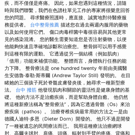
疾，而不僅僅是疼痛。 因此，如果您遇到這種情況，請隨
時與我們聯繫，我們在色譜柱單元工作的專家將很樂意回答
您的問題。 尋求醫療照護時，應直接、誠實地對待醫療服
務提供者。
台中整骨推薦
描述您在過去兩週內服用的藥物
以及如何使用它們。 傷口肉毒桿菌中毒很容易與其他更常
見的感染混淆。 您的醫生需要知道您是否注射藥物，以便
他能夠快速且準確地診斷和治療您。 整骨師可以用手感覺
到這種有限的運動。 它透過從另一個結構（例如肌肉）
「借用」功能來補償功能。 整體而言，身體執行任務的能
力下降。 整骨療法是 one hundred twenty 年前由美國醫
生安德魯·泰勒·斯蒂爾 (Andrew Taylor Still) 發明的。 在目
睹她的三個孩子死於脊髓皮膚發炎後，她尋求一種新型療
法。
台中 撥筋
他發現肌肉和關節的靈活性是健康身體的基
礎。 他的方法不是治癒疾病，而是幫助身體自癒。 他仍然
將這種新療法稱為“整骨療法”，因為它透過骨骼（Os）來治
療疾病（pathos）。 治療脊椎疾病最常用的方法之一是由
德國人迪特·多恩（Dieter Dorn）開發的。 他只不過是開發
了一種被遺忘的民間療法而已。 我用這種療法治療網球
肘、高爾夫球肘、肩痛、頭痛、輻射到手臂的疼痛、背痛和