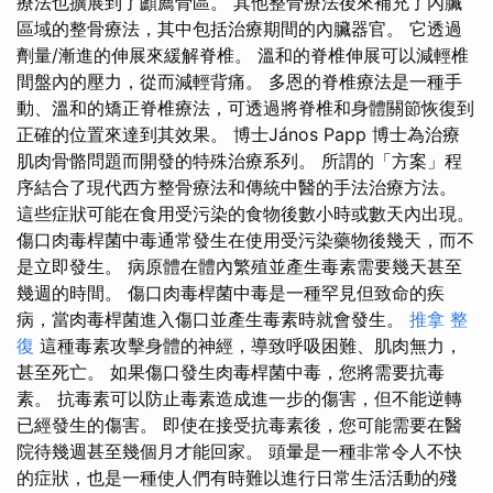
療法也擴展到了顱薦骨區。 其他整骨療法後來補充了內臟
區域的整骨療法，其中包括治療期間的內臟器官。 它透過
劑量/漸進的伸展來緩解脊椎。 溫和的脊椎伸展可以減輕椎
間盤內的壓力，從而減輕背痛。 多恩的脊椎療法是一種手
動、溫和的矯正脊椎療法，可透過將脊椎和身體關節恢復到
正確的位置來達到其效果。 博士János Papp 博士為治療
肌肉骨骼問題而開發的特殊治療系列。 所謂的「方案」程
序結合了現代西方整骨療法和傳統中醫的手法治療方法。
這些症狀可能在食用受污染的食物後數小時或數天內出現。
傷口肉毒桿菌中毒通常發生在使用受污染藥物後幾天，而不
是立即發生。 病原體在體內繁殖並產生毒素需要幾天甚至
幾週的時間。 傷口肉毒桿菌中毒是一種罕見但致命的疾
病，當肉毒桿菌進入傷口並產生毒素時就會發生。
推拿 整
復
這種毒素攻擊身體的神經，導致呼吸困難、肌肉無力，
甚至死亡。 如果傷口發生肉毒桿菌中毒，您將需要抗毒
素。 抗毒素可以防止毒素造成進一步的傷害，但不能逆轉
已經發生的傷害。 即使在接受抗毒素後，您可能需要在醫
院待幾週甚至幾個月才能回家。 頭暈是一種非常令人不快
的症狀，也是一種使人們有時難以進行日常生活活動的殘