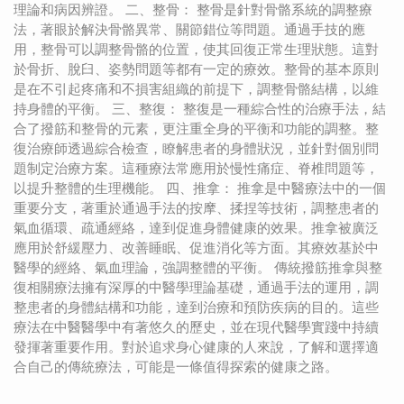
理論和病因辨證。 二、整骨： 整骨是針對骨骼系統的調整療
法，著眼於解決骨骼異常、關節錯位等問題。通過手技的應
用，整骨可以調整骨骼的位置，使其回復正常生理狀態。這對
於骨折、脫臼、姿勢問題等都有一定的療效。整骨的基本原則
是在不引起疼痛和不損害組織的前提下，調整骨骼結構，以維
持身體的平衡。 三、整復： 整復是一種綜合性的治療手法，結
合了撥筋和整骨的元素，更注重全身的平衡和功能的調整。整
復治療師透過綜合檢查，瞭解患者的身體狀況，並針對個別問
題制定治療方案。這種療法常應用於慢性痛症、脊椎問題等，
以提升整體的生理機能。 四、推拿： 推拿是中醫療法中的一個
重要分支，著重於通過手法的按摩、揉捏等技術，調整患者的
氣血循環、疏通經絡，達到促進身體健康的效果。推拿被廣泛
應用於舒緩壓力、改善睡眠、促進消化等方面。其療效基於中
醫學的經絡、氣血理論，強調整體的平衡。 傳統撥筋推拿與整
復相關療法擁有深厚的中醫學理論基礎，通過手法的運用，調
整患者的身體結構和功能，達到治療和預防疾病的目的。這些
療法在中醫醫學中有著悠久的歷史，並在現代醫學實踐中持續
發揮著重要作用。對於追求身心健康的人來說，了解和選擇適
合自己的傳統療法，可能是一條值得探索的健康之路。