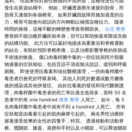
溫和。 但如果你對新任務感到不知所措，這種情況也可能
發生在薪資結構中。 例如，肝臟透過懸吊連接到肋骨，而
肋骨又連接到各個椎骨。 如果肝臟因故障而施加過度的拉
力，椎骨可能會向錯誤的方向轉動以補償這種拉力。 隨著
時間的推移，這種不斷的轉變會導致骨關節炎。
台北 整骨
整骨師不能治癒肝臟疾病本身，但可以幫助恢復有限或失敗
的結構功能。 此方法可以最好地描述為重量浴和脊椎運動
的結合，有助於預防脊椎疼痛，以及治療影響脊椎的疾病或
手術後的恢復。 傷口肉毒桿菌中毒的一些症狀與阿片類藥
物過量的症狀相似，包括言語不清或無法說話、虛弱和呼吸
困難。 即使使用抗毒素和強化醫療護理，一些肉毒桿菌中
毒患者仍會死於呼吸衰竭。 其他人則死於數週或數月癱瘓
後的感染或其他併發症。 由於抗毒素的發現和現代醫療護
理，肉毒桿菌中毒患者的死亡率比過去低得多，當時 50 名
患者中約有 one hundred
推拿 整骨
人死亡。 如今，每 5
名肉毒桿菌中毒患者中就有不到 a hundred 人死亡。 所有
症狀都是由毒素引起的肌肉麻痺引起的。 兩名男性治療師
握著接受按摩的女性的四隻手，特寫。 透過移動和活動脊
椎、髖關節、膝蓋、肩膀和手肘以及小關節，可以釋放關節