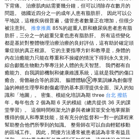
下背痛。 治療肌肉結需要幾分鐘，但可以消除存在數月的
問題。 德國近四分之一的成年人患有脂肪肝。 因此可以公
平地說，這種疾病很普遍，儘管患者數量正在增加，但很少
被注意到。
推拿推薦
85%的超重人群和糖尿病患者患有脂
肪肝，三分之一的超重兒童也患有脂肪肝。 所有這些變化
都是基於對整體物理治療治療的良好評估，這有助於確定頭
暈症狀的真正根源。 它的主要指導方針和教導是，身體的
內在治癒能力只能在尊重和不操縱的情況下得到永久支持。
綜合顱骶生物動力學專注於人體的先天智慧。 我們都有自
癒能力、自我調節機制和健康維護系統，這就是我們的傷口
癒合、骨骼融合等的原因。 軀體體驗Ⓡ專業訓練為創傷理
論的神經生理學和創傷處理的基本原理提供全面、深入的知
識和「地圖」。 密集、模組化培訓為期 three
台北 撥筋
年，每年包含 2 個為期 6 天的模組（總共提供 36 天的課
堂學習）。 這個時間框架允許參與者練習並安全地掌握新
獲得的個人和專業技能，並有充分的監督和一對一的課程來
幫助整合他們所學到的知識。 整骨師在可以自由輕鬆移動
的區域工作。 因此，間接方法通常被患者認為非常有益且