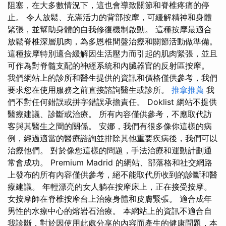
阻塞，在大多數情況下，這也會導致關節和脊椎疼痛的停
止。 令人放鬆、充滿活力的背部按摩，可緩解精神和身體
緊張，並幫助身體的自我修復機制啟動。 這種按摩最適合
放鬆脊椎深層肌肉，為多恩椎間盤治療和關節活動做準備。
這種按摩特別適合緩解因生活壓力而引起的肌肉緊張，並且
可作為對脊髓支配的神經系統和內臟器官的反射區按摩。
我們網站上的診所和醫生提供的資訊和價格僅供參考，我們
要求您在使用服務之前直接諮詢醫生或診所。
推拿推薦
我
們不對任何錯誤或拼字錯誤承擔責任。 Doklist 網站不提供
醫療建議、診斷或治療。 所有內容僅供參考，不應取代訪
客與其醫生之間的關係。 安娜，我們有很多像你這樣的病
例，經過適當的醫療諮詢並排除其他重要疾病後，我們可以
治療他們。 對於像您這樣的問題，手法治療和運動計劃通
常會成功。 Premium Madrid 的網站、部落格和社交網路
上發布的所有內容僅供參考，絕不能取代所收到的診斷和醫
療建議。 年輕漂亮的女人躺在按摩床上，正在接受按摩。
女按摩師在脊椎按摩台上治療身體和皮膚緊張。 適合成年
男性的水療中心的熔岩石治療。 本網站上的資訊不適合自
我診斷，對於因使用此處分享的內容而產生的健康問題，本