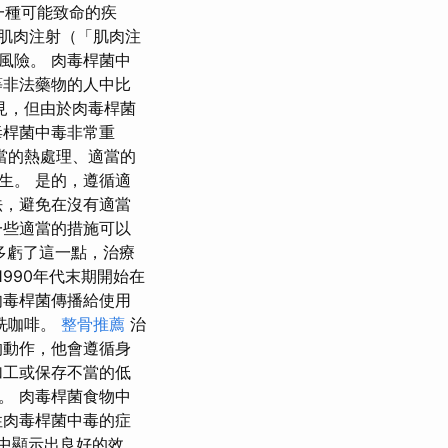
一種可能致命的疾
肌肉注射（「肌肉注
風險。 肉毒桿菌中
等非法藥物的人中比
見，但由於肉毒桿菌
毒桿菌中毒非常重
當的熱處理、適當的
生。 是的，遵循適
法，避免在沒有適當
一些適當的措施可以
.多虧了這一點，治療
1990年代末期開始在
肉毒桿菌傳播給使用
洗咖啡。
整骨推薦
治
的動作，他會遵循身
加工或保存不當的低
。 肉毒桿菌食物中
性肉毒桿菌中毒的症
驗中顯示出良好的效