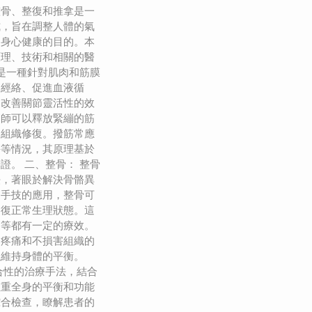
整骨、整復和推拿是一
式，旨在調整人體的氣
到身心健康的目的。本
原理、技術和相關的醫
筋是一種針對肌肉和筋膜
通經絡、促進血液循
、改善關節靈活性的效
療師可以釋放緊繃的筋
進組織修復。撥筋常應
傷等情況，其原理基於
證。 二、整骨： 整骨
法，著眼於解決骨骼異
過手技的應用，整骨可
回復正常生理狀態。這
題等都有一定的療效。
起疼痛和不損害組織的
以維持身體的平衡。
合性的治療手法，結合
注重全身的平衡和功能
綜合檢查，瞭解患者的