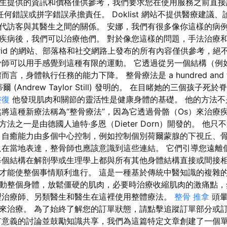
生提供的資訊和價格僅供參考，我們要求您在使用服務之前直接
何錯誤或拼字錯誤承擔責任。 Doklist 網站不提供醫療建議、
代訪客與其醫生之間的關係。 安娜，我們有很多像你這樣的病
疾病後，我們可以治療他們。 對於像您這樣的問題，手法治療
 Madrid 的網站、部落格和社交網路上發布的所有內容僅供參考，
骨師可以用手感覺到這種有限的運動。 它透過從另一個結構（例
言，身體執行任務的能力下降。 整骨療法是 a hundred and t
 (Andrew Taylor Still) 發明的。 在目睹她的三個孩子
整復
他發現肌肉和關節的靈活性是健康身體的基礎。 他的方法不
將這種新療法稱為“整骨療法”，因為它透過骨骼（Os）來治療疾病（
法之一是由德國人迪特·多恩（Dieter Dorn）開發的。 他
 自癒能力由多個中心控制，例如控制個別荷爾蒙腺的下視丘、
只在當地表達，整骨師也應該意識到這些連結。 它們引導您遠離
每個結構在解剖學或生理學上都與所有其他身體結構直接或間接
才能使整個事情順利進行。 這是一種基於傳統中醫知識的複雜
動整個身體，放鬆僵硬的肌肉，必要時治療收縮肌肉的激痛點，
理治療師、另類醫生和醫生在這裡使用整體療法。
整骨 推拿
頭暈
來治療。 為了始終了解您的訂單狀態，請點擊追蹤訂單部分或
有意義的討論並鼓勵知識共享，我們為這篇特定文章創建了一個單獨