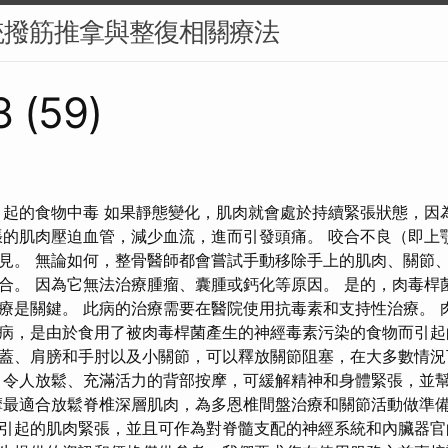
統撥筋推拿與整復相關療法
 (59)
引起的食物中毒 如果靜態變化，肌肉就會處於持續緊張狀態，因
張的肌肉壓迫血管，減少血流，進而引發頭痛。 咬合不良（即上
見。 無論如何，整骨醫師都會嘗試手動移除手上的肌肉、關節
合。 因為它無法治療腫瘤、囊腫或鈣化等原因。 是的，肉毒桿
療是關鍵。 此病的治療需要在醫院使用抗毒素和支持性治療。 
病，是由於食用了被肉毒桿菌產生的神經毒素污染的食物而引起
蓋、肩膀和手肘以及小關節，可以釋放關節阻塞，在大多數情況
 令人放鬆、充滿活力的背部按摩，可緩解精神和身體緊張，並
摩最適合放鬆脊椎深層肌肉，為多恩椎間盤治療和關節活動做準備
引起的肌肉緊張，並且可作為對脊髓支配的神經系統和內臟器官