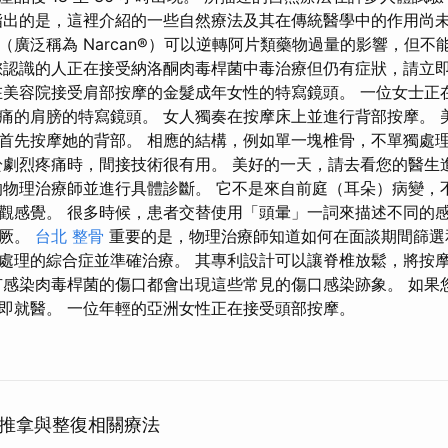
指出的是，這裡介紹的一些自然療法及其在傳統醫學中的作用尚未
（廣泛稱為 Narcan®）可以逆轉阿片類藥物過量的影響，但不
您認識的人正在接受納洛酮肉毒桿菌中毒治療但仍有症狀，請立
在美容院接受肩部按摩的金髮成年女性的特寫鏡頭。 一位女士正
痛的肩膀的特寫鏡頭。 女人獨奏在按摩床上並進行背部按摩。 
首先按摩她的背部。 相應的結構，例如單一塊椎骨，不單獨處
於劇烈疼痛時，間接技術很有用。 美好的一天，請去看您的醫生
的物理治療師並進行具體診斷。 它不是來自前庭（耳朵）病變，
觀感覺。 很多時候，患者交替使用「頭暈」一詞來描述不同的
昏厥。
台北 整骨
重要的是，物理治療師知道如何在面談期間篩選
處理的綜合症並準確治療。 其專利設計可以讓脊椎放鬆，將按
有感染肉毒桿菌的傷口都會出現這些常見的傷口感染跡象。 如果
即就醫。 一位年輕的亞洲女性正在接受頭部按摩。
推拿與整復相關療法