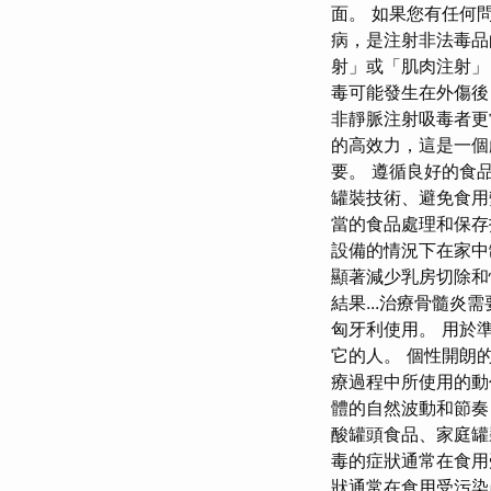
面。 如果您有任何
病，是注射非法毒
射」或「肌肉注射」
毒可能發生在外傷後
非靜脈注射吸毒者更
的高效力，這是一個
要。 遵循良好的食
罐裝技術、避免食用
當的食品處理和保存
設備的情況下在家中
顯著減少乳房切除和恢
結果​​...治療骨
匈牙利使用。 用於
它的人。 個性開朗
療過程中所使用的動
體的自然波動和節奏
酸罐頭食品、家庭罐
毒的症狀通常在食用
狀通常在食用受污染產