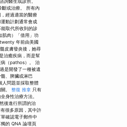
諮詢醫生或診所。
診斷或治療。 所有內
例，經過適當的醫療
和運動計劃通常會成
絕不能取代所收到的診
如肌肉）「借用」功
wenty 年前由美國
死於脊髓皮膚發炎後，她尋
是治癒疾病，而是幫
pathos）。 治
只不過是開發了一種被遺
骨髓、脾臟或淋巴
個人問題並採取整體
相關。
整復 推拿
只有
的全身性治療方法。
然後進行所謂的治
有很多原因，其中許
訂單確認電子郵件中
的 QNA 論壇頁