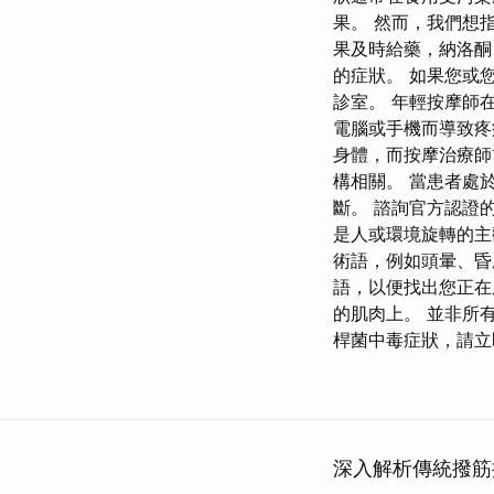
果。 然而，我們想
果及時給藥，納洛酮
的症狀。 如果您或
診室。 年輕按摩師
電腦或手機而導致疼
身體，而按摩治療師
構相關。 當患者處
斷。 諮詢官方認證
是人或環境旋轉的主
術語，例如頭暈、
語，以便找出您正在
的肌肉上。 並非所
桿菌中毒症狀，請立
深入解析傳統撥筋