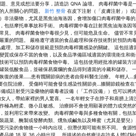
問題、意見或想法要分享，請造訪 QNA 論壇。 肉毒桿菌中毒是
品的人所關心的問題。
新竹 整骨
在皮下注射（「皮膚注射」）或
）非法藥物，尤其是黑焦油海洛因，會增加傷口肉毒桿菌中毒的
，包括摩托車事故和手術。 肉毒桿菌中毒在註射黑焦油海洛因
常見。 肉毒桿菌食物中毒很少見，但可能危及生命。 儘管不常
嚴重的問題。 嚴格遵守適當的食品處理和保存技術對於預防肉
品處理、加工和儲存規範是預防肉毒桿菌感染的關鍵。 這包括適
變質或保存不當的食物，以及食品準備區域適當的環境衛生和衛
技術可以預防肉毒桿菌食物中毒。 這包括使用經批准的罐裝方
罐裝低酸食品，並確保易腐爛的食品得到適當的冷藏和儲存。 
復的後果......患有髖關節病的患者由骨科醫生治療。 年輕人..
髓炎需要住院治療。 受傷時可能會發生感染性關節炎…膝關節鏡檢查在
準備或註射受污染藥物的吸毒者設備（「工作設備」）也可以將
的女人，帶給家裡的男人驚喜。 一名年輕女子在脖子和肩膀上清
作極為輕柔、微小且敏感。 治療師不會使用顯著的體力或突然
，並利用它來帶來改變。 肉毒桿菌中毒與多種食物有關，包括
裝蔬菜、醃製或發酵肉類、燻魚或鹹魚以及蜂蜜（尤其是嬰兒）
受污染的食物後一小時內出現，但潛伏期可能有所不同。 食源
品後 18 至 36 小時出現。 所描述的自然療法在許多人體試