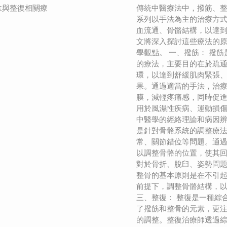
拿與整復相關療
傳統中醫療法中，撥筋、
系列以手法為主的治療方
血流通、骨骼結構，以達
文將深入探討這些療法的
學觀點。 一、撥筋： 撥
的療法，主要目的在於疏
環，以達到舒緩肌肉緊張
果。通過適當的手法，治
膜，減輕疼痛感，同時促
用於風濕性疾病、運動損
中醫學的經絡理論和病因辨
是針對骨骼系統的調整療
常、關節錯位等問題。通
以調整骨骼的位置，使其
對於骨折、脫臼、姿勢問
整骨的基本原則是在不引
前提下，調整骨骼結構，
三、整復： 整復是一種綜
了撥筋和整骨的元素，更
的調整。整復治療師透過