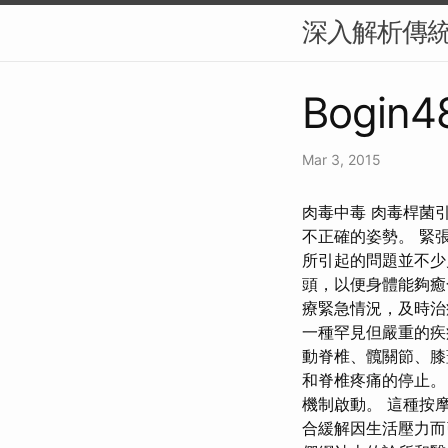
深入解析傳
Bogin48
Mar 3, 2015
肉毒中毒 肉毒桿菌
不正確的姿勢。 緊
所引起的問題並不少
頭，以便身體能夠癒
療緊急情況，及時治
一種罕見但嚴重的疾
動脊椎、髖關節、膝
和脊椎疼痛的停止。
機制啟動。 這種按
合緩解因生活壓力而