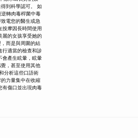
得到科學認可。 如
能逆轉肉毒桿菌中毒
即致電您的醫生或急
在按摩因長時間使用
美麗的女孩享受她的
理，而是與周圍的結
進行適當的檢查和診
不會產生眩暈，眩暈
感覺，甚至使用其他
和分析這些口語術
摩的力量集中在收縮
您有傷口並出現肉毒