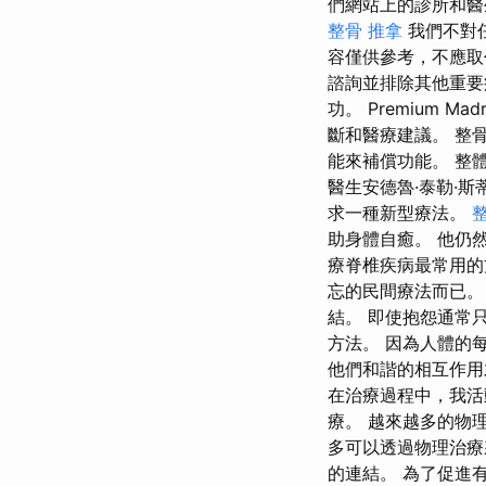
們網站上的診所和醫
整骨 推拿
我們不對任
容僅供參考，不應取
諮詢並排除其他重要
功。 Premium
斷和醫療建議。 整
能來補償功能。 整體而
醫生安德魯·泰勒·斯蒂爾
求一種新型療法。
助身體自癒。 他仍然
療脊椎疾病最常用的方
忘的民間療法而已。
結。 即使抱怨通常
方法。 因為人體的
他們和諧的相互作用
在治療過程中，我活
療。 越來越多的物
多可以透過物理治療
的連結。 為了促進