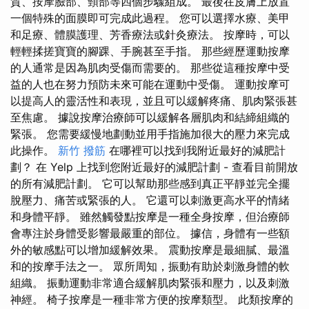
質、按摩臉部、頸部等四個步驟組成。 最後在皮膚上放置
一個特殊的面膜即可完成此過程。 您可以選擇水療、美甲
和足療、體膜護理、芳香療法或針灸療法。 按摩時，可以
輕輕揉搓寶寶的腳踝、手腕甚至手指。 那些經歷運動按摩
的人通常是因為肌肉受傷而需要的。 那些從這種按摩中受
益的人也在努力預防未來可能在運動中受傷。 運動按摩可
以提高人的靈活性和表現，並且可以緩解疼痛、肌肉緊張甚
至焦慮。 據說按摩治療師可以緩解各層肌肉和結締組織的
緊張。 您需要緩慢地劃動並用手指施加很大的壓力來完成
此操作。
新竹 撥筋
在哪裡可以找到我附近最好的減肥計
劃？ 在 Yelp 上找到您附近最好的減肥計劃 - 查看目前開放
的所有減肥計劃。 它可以幫助那些感到真正平靜並完全擺
脫壓力、痛苦或緊張的人。 它還可以刺激更高水平的情緒
和身體平靜。 雖然觸發點按摩是一種全身按摩，但治療師
會專注於身體受影響最嚴重的部位。 據信，身體有一些額
外的敏感點可以增加緩解效果。 震動按摩是最細膩、最溫
和的按摩手法之一。 眾所周知，振動有助於刺激身體的軟
組織。 振動運動非常適合緩解肌肉緊張和壓力，以及刺激
神經。 椅子按摩是一種非常方便的按摩類型。 此類按摩的