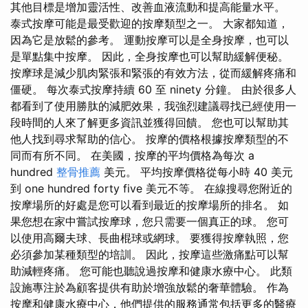
其他目標是增加靈活性、改善血液流動和提高能量水平。
泰式按摩可能是最受歡迎的按摩類型之一。 大家都知道，
因為它是放鬆的參考。 運動按摩可以是全身按摩，也可以
是單點集中按摩。 因此，全身按摩也可以幫助緩解便秘。
按摩球是減少肌肉緊張和緊張的有效方法，從而緩解疼痛和
僵硬。 每次泰式按摩持續 60 至 ninety 分鐘。 由於很多人
都看到了使用勝肽的減肥效果，我強烈建議尋找已經使用一
段時間的人來了解更多資訊並獲得回饋。 您也可以幫助其
他人找到尋求幫助的信心。 按摩的價格根據按摩類型的不
同而有所不同。 在美國，按摩的平均價格為每次 a
hundred
整骨推薦
美元。 平均按摩價格從每小時 40 美元
到 one hundred forty five 美元不等。 在線搜尋您附近的
按摩場所的好處是您可以看到最近的按摩場所的排名。 如
果您想在家中嘗試按摩球，您只需要一個真正的球。 您可
以使用高爾夫球、長曲棍球或網球。 要獲得按摩執照，您
必須參加某種類型的培訓。 因此，按摩這些激痛點可以幫
助減輕疼痛。 您可能也聽說過按摩和健康水療中心。 此類
設施專注於為顧客提供有助於增強放鬆的奢華體驗。 作為
按摩和健康水療中心，他們提供的服務通常包括更多的醫療