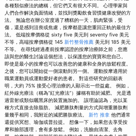
各種類似療法的總稱，但它們又有很大不同。 心理學家與
人們合作解決負面情緒，並找到獎勵飲食習慣健康改變的方
法。 無論您在辦公室度過了糟糕的一天，肌肉緊張，受
傷，還是感到沮喪或焦慮，按摩都是讓您重回正軌的最佳方
法。 低端按摩價格從 sixty five 美元到 seventy five 美元
不等，高端按摩價格從 145
新竹整骨推薦
美元到 185 美元
不等。 在尋找經過產前按摩認證的按摩治療師之前，您應
該與您的醫生討論這個想法，以保護您的寶寶和您自己。
即使是最小的按摩也可以改善您的健康和全身的放鬆程度。
之後，您可以開始從一側滾動到另一側。 運動按摩適用於
職業運動員或運動愛好者的患者。 對這些研究的回顧表
明，大約 75% 接受心理治療的人顯示出一些益處。 例如，
紅外線光療法（稱為“紅光療法”）據稱有助於減肥。 光是透
過雷射或類似曬黑床的裝置施加的。 該理論認為，光以某
種方式直接去除脂肪。 減肥勝肽劑量的方式與增重勝肽劑
量幾乎相同，我附近的減肥勝肽療法。
新竹 推拿
他們通常
還提供冥想、瑜伽或普拉提。 想像一下，如果您去享受按
摩和臉部護理，會有多放鬆。 例如，洗臉由清潔、去角