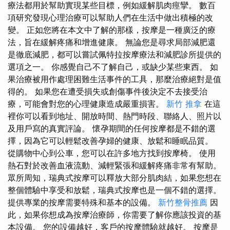
療法都用於幫助實現某些目標，例如緩解肌肉痙攣。 數百
項研究發現心理治療可以幫助人們在生活中做出積極的改
變。 正如您將在本文中了解的那樣，按摩是一種廣泛的療
法，旨在緩解疼痛和增進健康。 無論您是尋求局部減肥還
是徹底減肥，都可以嘗試佩特拉按摩療法和減肥診所提供的
選項之一。 你感覺自己不了解自己，或缺少某些東西。 如
果治療被用作處理困難生活事件的工具，那麼治療絕對是值
得的。 如果您在遭受損失或創傷事件後決定不去接受治
療，可能會對您的心理健康造成嚴重損害。
新竹 推拿
在這
裡你可以看到地址、開放時間、熱門時段、聯絡人、照片以
及用戶寫的真實評論。 懷孕期間的任何按摩都是不錯的選
擇，因為它可以輕鬆改善孕婦的健康、放鬆和睡眠品質。
從購物中心到公車，您可以在許多地方找到按摩椅。 使用
熱石對於改善血液流動、減輕緊張和緩解疼痛非常有幫助。
眾所周知，瑞典式按摩可以釋放大部分肌肉結，如果您想在
整個體驗中享受和放鬆，瑞典式按摩也是一個不錯的選擇。
提供專業的按摩需要特殊和基本的設備。
新竹整骨推薦
因
此，如果你想成為按摩治療師，你需要了解你應該投資的基
本設備。 您的設備越好，客戶的按摩體驗就越好。 按摩是