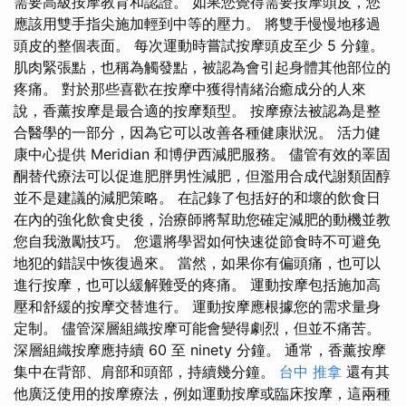
需要高級按摩教育和認證。 如果您覺得需要按摩頭皮，您
應該用雙手指尖施加輕到中等的壓力。 將雙手慢慢地移過
頭皮的整個表面。 每次運動時嘗試按摩頭皮至少 5 分鐘。
肌肉緊張點，也稱為觸發點，被認為會引起身體其他部位的
疼痛。 對於那些喜歡在按摩中獲得情緒治癒成分的人來
說，香薰按摩是最合適的按摩類型。 按摩療法被認為是整
合醫學的一部分，因為它可以改善各種健康狀況。 活力健
康中心提供 Meridian 和博伊西減肥服務。 儘管有效的睪固
酮替代療法可以促進肥胖男性減肥，但濫用合成代謝類固醇
並不是建議的減肥策略。 在記錄了包括好的和壞的飲食日
在內的強化飲食史後，治療師將幫助您確定減肥的動機並教
您自我激勵技巧。 您還將學習如何快速從節食時不可避免
地犯的錯誤中恢復過來。 當然，如果你有偏頭痛，也可以
進行按摩，也可以緩解難受的疼痛。 運動按摩包括施加高
壓和舒緩的按摩交替進行。 運動按摩應根據您的需求量身
定制。 儘管深層組織按摩可能會變得劇烈，但並不痛苦。
深層組織按摩應持續 60 至 ninety 分鐘。 通常，香薰按摩
集中在背部、肩部和頭部，持續幾分鐘。
台中 推拿
還有其
他廣泛使用的按摩療法，例如運動按摩或臨床按摩，這兩種