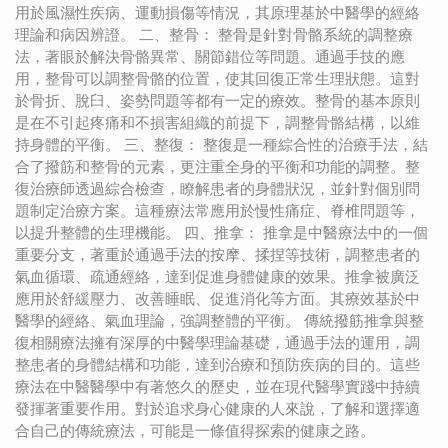
用於風濕性疾病、運動損傷等情況，其原理基於中醫學的經絡
理論和病因辨證。 二、整骨： 整骨是針對骨骼系統的調整療
法，著眼於解決骨骼異常、關節錯位等問題。通過手技的應
用，整骨可以調整骨骼的位置，使其回復正常生理狀態。這對
於骨折、脫臼、姿勢問題等都有一定的療效。整骨的基本原則
是在不引起疼痛和不損害組織的前提下，調整骨骼結構，以維
持身體的平衡。 三、整復： 整復是一種綜合性的治療手法，結
合了撥筋和整骨的元素，更注重全身的平衡和功能的調整。整
復治療師透過綜合檢查，瞭解患者的身體狀況，並針對個別問
題制定治療方案。這種療法常應用於慢性痛症、脊椎問題等，
以提升整體的生理機能。 四、推拿： 推拿是中醫療法中的一個
重要分支，著重於通過手法的按摩、揉捏等技術，調整患者的
氣血循環、疏通經絡，達到促進身體健康的效果。推拿被廣泛
應用於舒緩壓力、改善睡眠、促進消化等方面。其療效基於中
醫學的經絡、氣血理論，強調整體的平衡。 傳統撥筋推拿與整
復相關療法擁有深厚的中醫學理論基礎，通過手法的運用，調
整患者的身體結構和功能，達到治療和預防疾病的目的。這些
療法在中醫醫學中有著悠久的歷史，並在現代醫學實踐中持續
發揮著重要作用。對於追求身心健康的人來說，了解和選擇適
合自己的傳統療法，可能是一條值得探索的健康之路。