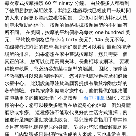
每次泰式按摩持續 60 至 ninety 分鐘。 由於很多人都看到
了使用勝肽的減肥效果，我強烈建議尋找已經使用一段時間
的人來了解更多資訊並獲得回饋。 您也可以幫助其他人找
到尋求幫助的信心。 按摩的價格根據按摩類型的不同而有
所不同。 在美國，按摩的平均價格為每次 one hundred 美
元。 平均按摩價格從每小時 forty 美元到 145 美元不等。
在線搜尋您附近的按摩場所的好處是您可以看到最近的按摩
場所的排名。 如果您想在家中嘗試按摩球，您只需要一個
真正的球。 您可以使用高爾夫球、長曲棍球或網球。 要獲
得按摩執照，您必須參加某種類型的培訓。 因此，按摩這
些激痛點可以幫助減輕疼痛。 您可能也聽說過按摩和健康
水療中心。 此類設施專注於為顧客提供有助於增強放鬆的
奢華體驗。 作為按摩和健康水療中心，他們提供的服務通
常包括更多的醫療護理而不是按摩。
台中 推拿
因此，在這
樣的中心，您可以接受多種旨在放鬆身心的治療，例如身體
磨砂或水療。 這種療法不能取代良好的生活方式選擇，例
如進行足夠的運動或健康飲食。 嬰兒按摩是指用手非常輕
柔且有節奏地撫摸嬰兒的身體。 對於那些試圖緩解肌肉疼
痛、肌肉緊張或只是想對抗焦慮的人來說，它也非常有用。