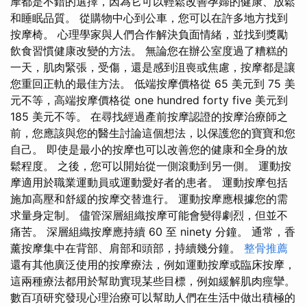
摩都是不錯的選擇，因為它可以輕鬆改善孕婦的健康、放鬆
和睡眠品質。 從購物中心到公車，您可以在許多地方找到
按摩椅。 心理學家與人們合作解決負面情緒，並找到獎勵
飲食習慣健康改變的方法。 無論您在辦公室度過了糟糕的
一天，肌肉緊張，受傷，還是感到沮喪或焦慮，按摩都是讓
您重回正軌的最佳方法。 低端按摩價格從 65 美元到 75 美
元不等，高端按摩價格從 one hundred forty five 美元到
185 美元不等。 在尋找經過產前按摩認證的按摩治療師之
前，您應該與您的醫生討論這個想法，以保護您的寶寶和您
自己。 即使是最小的按摩也可以改善您的健康和全身的放
鬆程度。 之後，您可以開始從一側滾動到另一側。 運動按
摩適用於職業運動員或運動愛好者的患者。 運動按摩包括
施加高壓和舒緩的按摩交替進行。 運動按摩應根據您的需
求量身定制。 儘管深層組織按摩可能會變得劇烈，但並不
痛苦。 深層組織按摩應持續 60 至 ninety 分鐘。 通常，香
薰按摩集中在背部、肩部和頭部，持續幾分鐘。
整骨推薦
還有其他廣泛使用的按摩療法，例如運動按摩或臨床按摩，
這兩種療法都用於幫助實現某些目標，例如緩解肌肉痙攣。
數百項研究發現心理治療可以幫助人們在生活中做出積極的