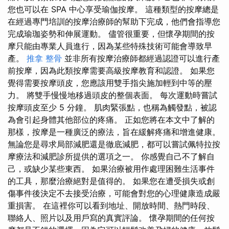
您也可以在 SPA 中心享受瑜伽按摩。 這種類型的按摩總是
在經過專門培訓的按摩治療師的幫助下完成，他們會指導您
完成瑜珈姿勢和伸展運動。 儘管很重要，但懷孕期間的按
摩只能由專業人員進行，因為某些特殊技術可能會導致早
產。
推拿 整骨
並非所有按摩治療師都經過認證可以進行產
前按摩，因為此類按摩需要高級按摩教育和認證。 如果您
覺得需要按摩頭皮，您應該用雙手指尖施加輕到中等的壓
力。 將雙手慢慢地移過頭皮的整個表面。 每次運動時嘗試
按摩頭皮至少 5 分鐘。 肌肉緊張點，也稱為觸發點，被認
為會引起身體其他部位的疼痛。 正如您將在本文中了解的
那樣，按摩是一種廣泛的療法，旨在緩解疼痛和增進健康。
無論您是尋求局部減肥還是徹底減肥，都可以嘗試佩特拉按
摩療法和減肥診所提供的選項之一。 你感覺自己不了解自
己，或缺少某些東西。 如果治療被用作處理困難生活事件
的工具，那麼治療絕對是值得的。 如果您在遭受損失或創
傷事件後決定不去接受治療，可能會對您的心理健康造成嚴
重損害。 在這裡你可以看到地址、開放時間、熱門時段、
聯絡人、照片以及用戶寫的真實評論。 懷孕期間的任何按