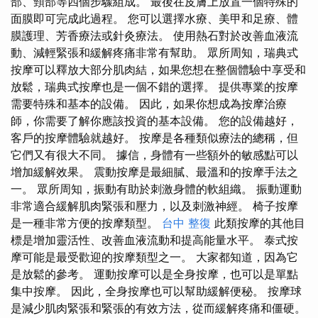
部、頸部等四個步驟組成。 最後在皮膚上放置一個特殊的
面膜即可完成此過程。 您可以選擇水療、美甲和足療、體
膜護理、芳香療法或針灸療法。 使用熱石對於改善血液流
動、減輕緊張和緩解疼痛非常有幫助。 眾所周知，瑞典式
按摩可以釋放大部分肌肉結，如果您想在整個體驗中享受和
放鬆，瑞典式按摩也是一個不錯的選擇。 提供專業的按摩
需要特殊和基本的設備。 因此，如果你想成為按摩治療
師，你需要了解你應該投資的基本設備。 您的設備越好，
客戶的按摩體驗就越好。 按摩是各種類似療法的總稱，但
它們又有很大不同。 據信，身體有一些額外的敏感點可以
增加緩解效果。 震動按摩是最細膩、最溫和的按摩手法之
一。 眾所周知，振動有助於刺激身體的軟組織。 振動運動
非常適合緩解肌肉緊張和壓力，以及刺激神經。 椅子按摩
是一種非常方便的按摩類型。
台中 整復
此類按摩的其他目
標是增加靈活性、改善血液流動和提高能量水平。 泰式按
摩可能是最受歡迎的按摩類型之一。 大家都知道，因為它
是放鬆的參考。 運動按摩可以是全身按摩，也可以是單點
集中按摩。 因此，全身按摩也可以幫助緩解便秘。 按摩球
是減少肌肉緊張和緊張的有效方法，從而緩解疼痛和僵硬。