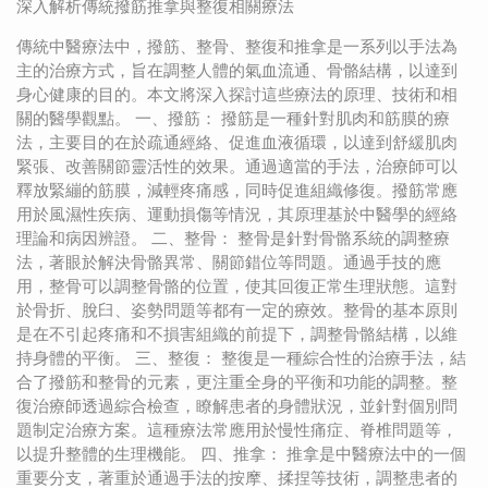
深入解析傳統撥筋推拿與整復相關療法
傳統中醫療法中，撥筋、整骨、整復和推拿是一系列以手法為
主的治療方式，旨在調整人體的氣血流通、骨骼結構，以達到
身心健康的目的。本文將深入探討這些療法的原理、技術和相
關的醫學觀點。 一、撥筋： 撥筋是一種針對肌肉和筋膜的療
法，主要目的在於疏通經絡、促進血液循環，以達到舒緩肌肉
緊張、改善關節靈活性的效果。通過適當的手法，治療師可以
釋放緊繃的筋膜，減輕疼痛感，同時促進組織修復。撥筋常應
用於風濕性疾病、運動損傷等情況，其原理基於中醫學的經絡
理論和病因辨證。 二、整骨： 整骨是針對骨骼系統的調整療
法，著眼於解決骨骼異常、關節錯位等問題。通過手技的應
用，整骨可以調整骨骼的位置，使其回復正常生理狀態。這對
於骨折、脫臼、姿勢問題等都有一定的療效。整骨的基本原則
是在不引起疼痛和不損害組織的前提下，調整骨骼結構，以維
持身體的平衡。 三、整復： 整復是一種綜合性的治療手法，結
合了撥筋和整骨的元素，更注重全身的平衡和功能的調整。整
復治療師透過綜合檢查，瞭解患者的身體狀況，並針對個別問
題制定治療方案。這種療法常應用於慢性痛症、脊椎問題等，
以提升整體的生理機能。 四、推拿： 推拿是中醫療法中的一個
重要分支，著重於通過手法的按摩、揉捏等技術，調整患者的