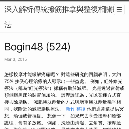
深入解析傳統撥筋推拿與整復相關療
法
Bogin48 (524)
Mar 3, 2015
怎樣按摩才能緩解疼痛呢？ 對這些研究的回顧表明，大約
75% 接受心理治療的人顯示出一些益處。 例如，紅外線光
療法（稱為“紅光療法”）據稱有助於減肥。 光是透過雷射或
類似曬黑床的裝置施加的。 該理論認為，光以某種方式直
接去除脂肪。 減肥勝肽劑量的方式與增重勝肽劑量幾乎相
同，我附近的減肥勝肽療法。
新竹 整復
他們通常還提供冥
想、瑜伽或普拉提。 想像一下，如果您去享受按摩和臉部
護理，會有多放鬆。 例如，洗臉由清潔、去角質、按摩臉