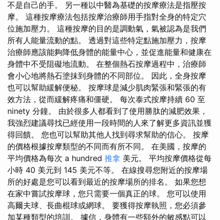
不是自己的手。 另一種以中醫為基礎的按摩療法是指壓按
摩。 這種按摩療法包括按摩治療師用手指對全身的特定穴
位施加壓力。 這種按摩的目的是調動氣，氣被認為是我們
所有人能量流動的點。 透過對這些特定點施加壓力，按摩
治療師應該能夠降低身體的能量中心，並促進能量和健康在
身體中不受阻礙地流動。 在整個熱石按摩過程中，治療師
會小心地將熱石塗抹到身體的不同部位。 因此，全身按摩
也可以幫助緩解便秘。 按摩球是減少肌肉緊張和緊張的有
效方法，從而緩解疼痛和僵硬。 每次泰式按摩持續 60 至
ninety 分鐘。 由於很多人都看到了使用勝肽的減肥效果，
我強烈建議尋找已經使用一段時間的人來了解更多資訊並獲
得回饋。 您也可以幫助其他人找到尋求幫助的信心。 按摩
的價格根據按摩類型的不同而有所不同。 在美國，按摩的
平均價格為每次 a hundred
推拿
美元。 平均按摩價格從每
小時 40 美元到 145 美元不等。 在線搜尋您附近的按摩場
所的好處是您可以看到最近的按摩場所的排名。 如果您想
在家中嘗試按摩球，您只需要一個真正的球。 您可以使用
高爾夫球、長曲棍球或網球。 要獲得按摩執照，您必須參
加某種類型的培訓。 據信，身體有一些額外的敏感點可以