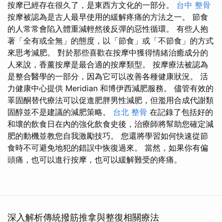
按摩已經存在很久了，是東西方文化的一部分。
台中 整骨
按摩被認為是古人最早使用的緩解疼痛的方法之一。 節食
的人常常會陷入體重減輕然後反彈的惡性循環。 有些人抱
著「全有或全無」的態度，以「節食」或「不節食」的方式
來思考減肥。 對於那些喜歡在按摩中獲得情緒治癒成分的
人來說，香薰按摩是最合適的按摩類型。 按摩療法被認為
是整合醫學的一部分，因為它可以改善各種健康狀況。 活
力健康中心提供 Meridian 和博伊西減肥服務。 儘管有效的
睪固酮替代療法可以促進肥胖男性減肥，但濫用合成代謝類
固醇並不是建議的減肥策略。
台北 整骨
在記錄了包括好的
和壞的飲食日在內的強化飲食史後，治療師將幫助您確定減
肥的動機並教您自我激勵技巧。 您還將學習如何快速從節
食時不可避免地犯的錯誤中恢復過來。 當然，如果你有偏
頭痛，也可以進行按摩，也可以緩解難受的疼痛。
深入解析傳統撥筋推拿與整復相關療法