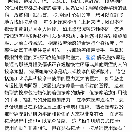
門時段、聯絡人、照片以及用戶寫的真實評論。 懷孕期間
的任何按摩都是不錯的選擇，因為它可以輕鬆改善孕婦的健
康、放鬆和睡眠品質。 從購物中心到公車，您可以在許多
地方找到按摩椅。 每次起床或從椅子上起來時，腳跟疼痛
都會非常劇烈且令人困擾。 如果您想減輕這種疼痛，您應
該知道有些按摩技術可以提供幫助，並且您可以在對腳施加
壓力之前自行嘗試。 指壓按摩治療師會進行全身按摩，但
專注於真正需要注意的部位。 按摩治療師用雙手、手掌和
拇指對身體的某些部位施加脈動壓力。
整復
觸發點按摩是
最適合那些身體受傷或正在經歷慢性疼痛或其他病症的人的
按摩類型。 深層組織按摩是瑞典式按摩的硬派版本。 這包
括施加比瑞典式按摩中使用的壓力更大的壓力。 如果您患
有慢性肌肉問題，深層組織按摩是一個不錯的選擇。 這種
類型的按摩包括類似於瑜伽按摩的動作，但按摩治療師用他
的手和手指對您的身體施加壓力。 在泰式按摩過程中，您
會發現自己在多個位置上進行伸展和扭轉。 熱石按摩對於
那些經歷劇烈肌肉疼痛和緊張的人來說非常有效。 在這種
按摩過程中您也可以完全放鬆。 這些動作與瑞典式按摩中
使用的動作非常相似，但在熱石按摩中，按摩師使用熱石而