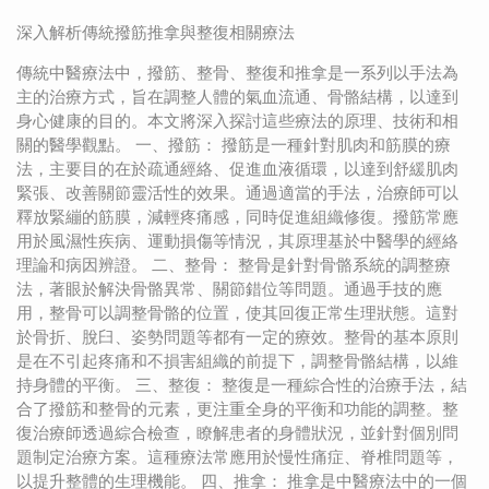
深入解析傳統撥筋推拿與整復相關療法
傳統中醫療法中，撥筋、整骨、整復和推拿是一系列以手法為
主的治療方式，旨在調整人體的氣血流通、骨骼結構，以達到
身心健康的目的。本文將深入探討這些療法的原理、技術和相
關的醫學觀點。 一、撥筋： 撥筋是一種針對肌肉和筋膜的療
法，主要目的在於疏通經絡、促進血液循環，以達到舒緩肌肉
緊張、改善關節靈活性的效果。通過適當的手法，治療師可以
釋放緊繃的筋膜，減輕疼痛感，同時促進組織修復。撥筋常應
用於風濕性疾病、運動損傷等情況，其原理基於中醫學的經絡
理論和病因辨證。 二、整骨： 整骨是針對骨骼系統的調整療
法，著眼於解決骨骼異常、關節錯位等問題。通過手技的應
用，整骨可以調整骨骼的位置，使其回復正常生理狀態。這對
於骨折、脫臼、姿勢問題等都有一定的療效。整骨的基本原則
是在不引起疼痛和不損害組織的前提下，調整骨骼結構，以維
持身體的平衡。 三、整復： 整復是一種綜合性的治療手法，結
合了撥筋和整骨的元素，更注重全身的平衡和功能的調整。整
復治療師透過綜合檢查，瞭解患者的身體狀況，並針對個別問
題制定治療方案。這種療法常應用於慢性痛症、脊椎問題等，
以提升整體的生理機能。 四、推拿： 推拿是中醫療法中的一個