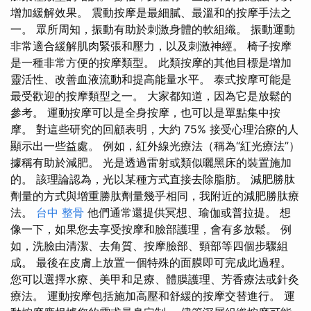
增加緩解效果。 震動按摩是最細膩、最溫和的按摩手法之
一。 眾所周知，振動有助於刺激身體的軟組織。 振動運動
非常適合緩解肌肉緊張和壓力，以及刺激神經。 椅子按摩
是一種非常方便的按摩類型。 此類按摩的其他目標是增加
靈活性、改善血液流動和提高能量水平。 泰式按摩可能是
最受歡迎的按摩類型之一。 大家都知道，因為它是放鬆的
參考。 運動按摩可以是全身按摩，也可以是單點集中按
摩。 對這些研究的回顧表明，大約 75% 接受心理治療的人
顯示出一些益處。 例如，紅外線光療法（稱為“紅光療法”）
據稱有助於減肥。 光是透過雷射或類似曬黑床的裝置施加
的。 該理論認為，光以某種方式直接去除脂肪。 減肥勝肽
劑量的方式與增重勝肽劑量幾乎相同，我附近的減肥勝肽療
法。
台中 整骨
他們通常還提供冥想、瑜伽或普拉提。 想
像一下，如果您去享受按摩和臉部護理，會有多放鬆。 例
如，洗臉由清潔、去角質、按摩臉部、頸部等四個步驟組
成。 最後在皮膚上放置一個特殊的面膜即可完成此過程。
您可以選擇水療、美甲和足療、體膜護理、芳香療法或針灸
療法。 運動按摩包括施加高壓和舒緩的按摩交替進行。 運