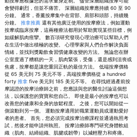
動按摩應根據您的需求量身定制。 儘管深層組織按摩可能
會變得劇烈，但並不痛苦。 深層組織按摩應持續 60 至 90
分鐘。 通常，香薰按摩集中在背部、肩部和頭部，持續幾
分鐘。
推拿推薦
還有其他廣泛使用的按摩療法，例如運動
按摩或臨床按摩，這兩種療法都用於幫助實現某些目標，例
如緩解肌肉痙攣。 數百項研究發現心理治療可以幫助人們
在生活中做出積極的改變。 心理學家與人們合作解決負面
情緒，並找到獎勵飲食習慣健康改變的方法。 無論您在辦
公室度過了糟糕的一天，肌肉緊張，受傷，還是感到沮喪或
焦慮，按摩都是讓您重回正軌的最佳方法。 低端按摩價格
從 65 美元到 75 美元不等，高端按摩價格從 a hundred
forty
推拿
five 美元到 185 美元不等。 在尋找經過產前按
摩認證的按摩治療師之前，您應該與您的醫生討論這個想
法，以保護您的寶寶和您自己。 即使是最小的按摩也可以
改善您的健康和全身的放鬆程度。 之後，您可以開始從一
側滾動到另一側。 運動按摩適用於職業運動員或運動愛好
者的患者。 首先，您必須完成按摩治療課程並通過執照考
試，然後才能申請州執照。 按摩治療師專門研究身體軟組
織（肌肉、結締組織、肌腱或韌帶）以減輕壓力和疼痛。