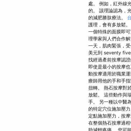
處。 例如，紅外線
的。 該理論認為，
的減肥勝肽療法。
護理，會有多放鬆。
一個特殊的面膜即可
理學家與人們合作解
一天，肌肉緊張，受
美元到 seventy f
找經過產前按摩認證
即使是最小的按摩也
動按摩適用於職業運
療師用他的手和手指
扭轉。 熱石按摩對
放鬆。 這些動作與
手。 另一種以中醫
的特定穴位施加壓力
定點施加壓力，按摩
在整個熱石按摩過程
助減輕疼痛。 您可