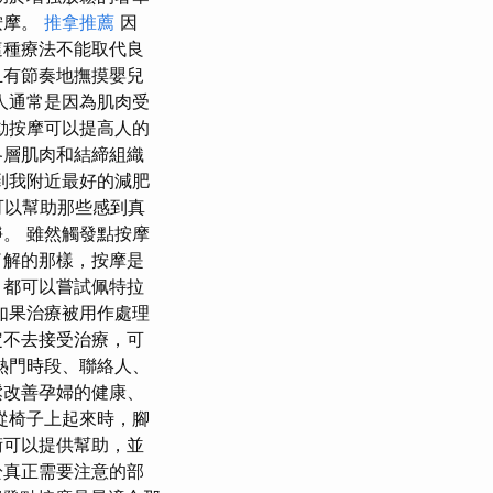
按摩。
推拿推薦
因
這種療法不能取代良
且有節奏地撫摸嬰兒
人通常是因為肌肉受
動按摩可以提高人的
各層肌肉和結締組織
到我附近最好的減肥
它可以幫助那些感到真
。 雖然觸發點按摩
了解的那樣，按摩是
，都可以嘗試佩特拉
如果治療被用作處理
定不去接受治療，可
熱門時段、聯絡人、
鬆改善孕婦的健康、
從椅子上起來時，腳
術可以提供幫助，並
於真正需要注意的部