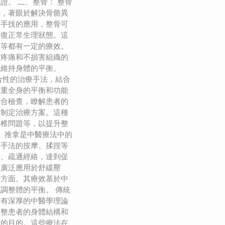
證。 二、整骨： 整骨
法，著眼於解決骨骼異
過手技的應用，整骨可
回復正常生理狀態。這
題等都有一定的療效。
起疼痛和不損害組織的
以維持身體的平衡。
合性的治療手法，結合
注重全身的平衡和功能
綜合檢查，瞭解患者的
題制定治療方案。這種
脊椎問題等，以提升整
： 推拿是中醫療法中的
過手法的按摩、揉捏等
環、疏通經絡，達到促
被廣泛應用於舒緩壓
等方面。其療效基於中
調整體的平衡。 傳統
擁有深厚的中醫學理論
調整患者的身體結構和
病的目的。這些療法在