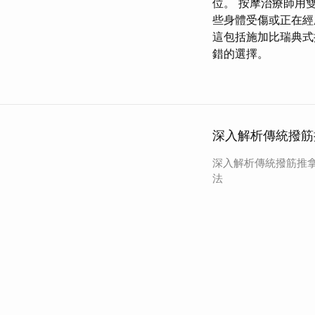
位。 按摩治療師用
些身體受傷或正在經
這包括施加比瑞典式
錯的選擇。
深入解析傳統撥筋
深入解析傳統撥筋推
法