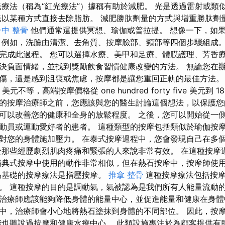
光療法（稱為“紅光療法”）據稱有助於減肥。 光是透過雷射或類
光以某種方式直接去除脂肪。 減肥勝肽劑量的方式與增重勝肽劑
台中 整骨
他們通常還提供冥想、瑜伽或普拉提。 想像一下，如
 例如，洗臉由清潔、去角質、按摩臉部、頸部等四個步驟組成。
完成此過程。 您可以選擇水療、美甲和足療、體膜護理、芳香療
決負面情緒，並找到獎勵飲食習慣健康改變的方法。 無論您在
傷，還是感到沮喪或焦慮，按摩都是讓您重回正軌的最佳方法。 
ive 美元不等，高端按摩價格從 one hundred forty five 美元到
的按摩治療師之前，您應該與您的醫生討論這個想法，以保護您
可以改善您的健康和全身的放鬆程度。 之後，您可以開始從一側
動員或運動愛好者的患者。 這種類型的按摩包括類似於瑜伽按
對您的身體施加壓力。 在泰式按摩過程中，您會發現自己在多
於那些經歷劇烈肌肉疼痛和緊張的人來說非常有效。 在這種按摩
瑞典式按摩中使用的動作非常相似，但在熱石按摩中，按摩師使
為基礎的按摩療法是指壓按摩。
推拿 整骨
這種按摩療法包括按摩
。 這種按摩的目的是調動氣，氣被認為是我們所有人能量流動的
治療師應該能夠降低身體的能量中心，並促進能量和健康在身體
中，治療師會小心地將熱石塗抹到身體的不同部位。 因此，按
能也聽說過按摩和健康水療中心。 此類設施專注於為顧客提供有