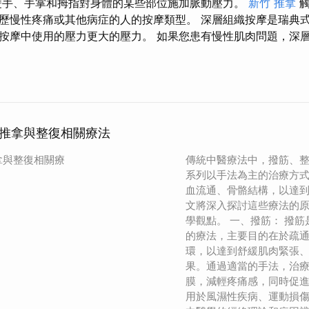
雙手、手掌和拇指對身體的某些部位施加脈動壓力。
新竹 推拿
觸
歷慢性疼痛或其他病症的人的按摩類型。 深層組織按摩是瑞典
按摩中使用的壓力更大的壓力。 如果您患有慢性肌肉問題，深
推拿與整復相關療法
拿與整復相關療
傳統中醫療法中，撥筋、
系列以手法為主的治療方
血流通、骨骼結構，以達
文將深入探討這些療法的
學觀點。 一、撥筋： 撥
的療法，主要目的在於疏
環，以達到舒緩肌肉緊張
果。通過適當的手法，治
膜，減輕疼痛感，同時促
用於風濕性疾病、運動損