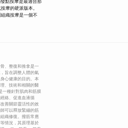
發點按摩是最適合那
式按摩的硬派版本。
層組織按摩是一個不
整骨、整復和推拿是一
式，旨在調整人體的氣
到身心健康的目的。本
原理、技術和相關的醫
筋是一種針對肌肉和筋膜
通經絡、促進血液循
、改善關節靈活性的效
療師可以釋放緊繃的筋
進組織修復。撥筋常應
傷等情況，其原理基於