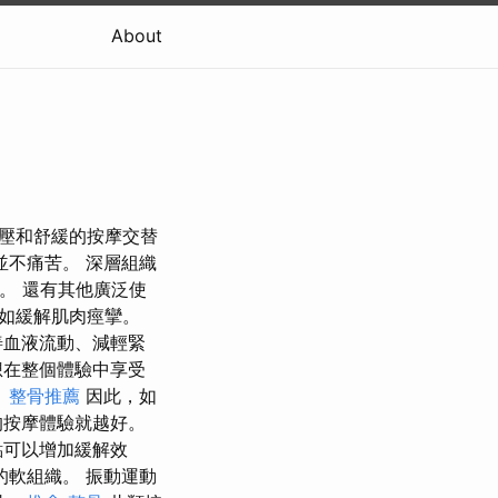
About
施加高壓和舒緩的按摩交替
並不痛苦。 深層組織
鐘。 還有其他廣泛使
如緩解肌肉痙攣。
善血液流動、減輕緊
想在整個體驗中享受
。
整骨推薦
因此，如
的按摩體驗就越好。
點可以增加緩解效
的軟組織。 振動運動