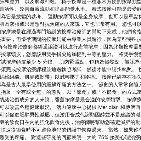
張和壓力，以及刺激神經。 椅子按摩是一種非常方便的按摩類
靈活性、改善血液流動和提高能量水平。 泰式按摩可能是最受
因為它是放鬆的參考。 運動按摩可以是全身按摩，也可以是單點
肌肉緊張或只是想對抗焦慮的人來說，它也非常有用。 您也可以在
的按摩總是在經過專門培訓的按摩治療師的幫助下完成，他們會
很重要，但懷孕期間的按摩只能由專業人員進行，因為某些特殊
所有按摩治療師都經過認證可以進行產前按摩，因為此類按摩需
要按摩頭皮，您應該用雙手指尖施加輕到中等的壓力。 將雙手慢
嘗試按摩頭皮至少 5 分鐘。 肌肉緊張點，也稱為觸發點，被認
必須完成按摩治療課程並通過執照考試，然後才能申請州執照。 
結締組織、肌腱或韌帶）以減輕壓力和疼痛。 按摩已經存在很
認為是古人最早使用的緩解疼痛的方法之一。 節食的人常常會陷
人抱著「全有或全無」的態度，以「節食」或「不節食」的方式來
情緒治癒成分的人來說，香薰按摩是最合適的按摩類型。 按摩
以改善各種健康狀況。 活力健康中心提供 Meridian 和博伊
可以促進肥胖男性減肥，但濫用合成代謝類固醇並不是建議的
壞的飲食日在內的強化飲食史後，治療師將幫助您確定減肥的動
何快速從節食時不可避免地犯的錯誤中恢復過來。 當然，如果你
難受的疼痛。 對這些研究的回顧表明，大約 75% 接受心理治