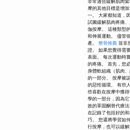
非常適合緩解肌肉緊
摩的其他目標是增加
一。 大家都知道，
試圖緩解肌肉疼痛、
伽按摩。 這種類型
和伸展運動。 儘管
產。
整骨推薦
並非
證。 如果您覺得需
表面。 每次運動時
的疼痛。 首先，您
身體軟組織（肌肉、
的一部分。 按摩被
的惡性循環。 有些
些喜歡在按摩中獲得
學的一部分，因為它可
效的睪固酮替代療法
在記錄了包括好的和
巧。 您還將學習如
行按摩，也可以緩解