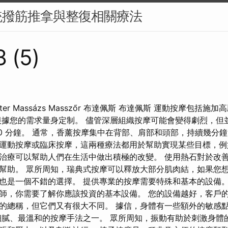
統撥筋推拿與整復相關療法
 (5)
eter Massázs Masszőr 布達佩斯 布達佩斯 運動按摩包括
根據您的需求量身定制。 儘管深層組織按摩可能會變得劇烈，但
 90 分鐘。 通常，香薰按摩集中在背部、肩部和頭部，持續幾分
運動按摩或臨床按摩，這兩種療法都用於幫助實現某些目標，例
治療可以幫助人們在生活中做出積極的改變。 使用熱石對於改
幫助。 眾所周知，瑞典式按摩可以釋放大部分肌肉結，如果您
也是一個不錯的選擇。 提供專業的按摩需要特殊和基本的設備
師，你需要了解你應該投資的基本設備。 您的設備越好，客戶
的總稱，但它們又有很大不同。 據信，身體有一些額外的敏感
細膩、最溫和的按摩手法之一。 眾所周知，振動有助於刺激身體