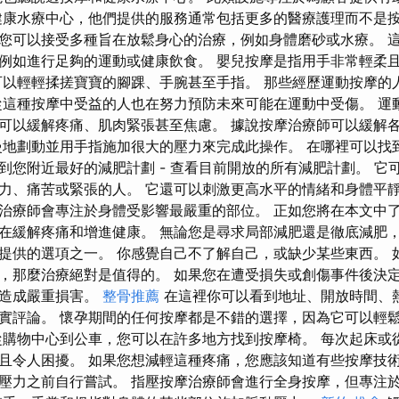
健康水療中心，他們提供的服務通常包括更多的醫療護理而不是
您可以接受多種旨在放鬆身心的治療，例如身體磨砂或水療。 
例如進行足夠的運動或健康飲食。 嬰兒按摩是指用手非常輕柔
可以輕輕揉搓寶寶的腳踝、手腕甚至手指。 那些經歷運動按摩的
從這種按摩中受益的人也在努力預防未來可能在運動中受傷。 運
可以緩解疼痛、肌肉緊張甚至焦慮。 據說按摩治療師可以緩解
慢地劃動並用手指施加很大的壓力來完成此操作。 在哪裡可以找
 上找到您附近最好的減肥計劃 - 查看目前開放的所有減肥計劃。 
力、痛苦或緊張的人。 它還可以刺激更高水平的情緒和身體平靜
治療師會專注於身體受影響最嚴重的部位。 正如您將在本文中
在緩解疼痛和增進健康。 無論您是尋求局部減肥還是徹底減肥
提供的選項之一。 你感覺自己不了解自己，或缺少某些東西。 
，那麼治療絕對是值得的。 如果您在遭受損失或創傷事件後決
康造成嚴重損害。
整骨推薦
在這裡你可以看到地址、開放時間、
實評論。 懷孕期間的任何按摩都是不錯的選擇，因為它可以輕
從購物中心到公車，您可以在許多地方找到按摩椅。 每次起床或
且令人困擾。 如果您想減輕這種疼痛，您應該知道有些按摩技
壓力之前自行嘗試。 指壓按摩治療師會進行全身按摩，但專注