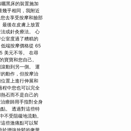
似曬黑床的裝置施加
量幾乎相同，我附近
果您去享受按摩和臉部
 最後在皮膚上放置
法或針灸療法。 心
辦公室度過了糟糕的
低端按摩價格從 65
 185 美元不等。 在尋
的寶寶和您自己。
滾動到另一側。 運
摩的動作，但按摩治
個位置上進行伸展和
過程中您也可以完全
用熱石而不是自己的
治療師用手指對全身
點。 透過對這些特
中不受阻礙地流動。
摩這些激痛點可以幫
助於增強放鬆的奢華