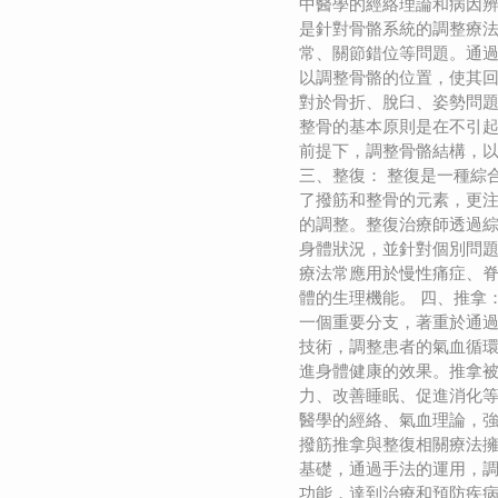
中醫學的經絡理論和病因辨
是針對骨骼系統的調整療
常、關節錯位等問題。通
以調整骨骼的位置，使其
對於骨折、脫臼、姿勢問
整骨的基本原則是在不引
前提下，調整骨骼結構，
三、整復： 整復是一種綜
了撥筋和整骨的元素，更
的調整。整復治療師透過
身體狀況，並針對個別問
療法常應用於慢性痛症、
體的生理機能。 四、推拿
一個重要分支，著重於通
技術，調整患者的氣血循
進身體健康的效果。推拿
力、改善睡眠、促進消化
醫學的經絡、氣血理論，強
撥筋推拿與整復相關療法
基礎，通過手法的運用，
功能，達到治療和預防疾