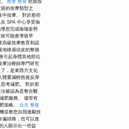
型。
推拿 整骨
此類按
歡迎的按摩類型之
集中按摩。 對於那些
 SPA 中心享受瑜
指導您完成瑜珈姿勢
技術可能會導致早
要高級按摩教育和認
慢地移過頭皮的整個
為會引起身體其他部位
按摩治療師專門研究
久了，是東西方文化
入體重減輕然後反彈
思考減肥。 對於那
療法被認為是整合醫
西減肥服務。 儘管有
減肥策略。
台北 整復
機並教您自我激勵技
有偏頭痛，也可以進
療的人顯示出一些益