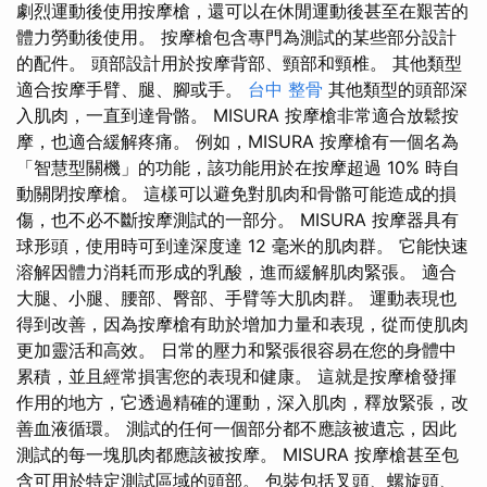
劇烈運動後使用按摩槍，還可以在休閒運動後甚至在艱苦的
體力勞動後使用。 按摩槍包含專門為測試的某些部分設計
的配件。 頭部設計用於按摩背部、頸部和頸椎。 其他類型
適合按摩手臂、腿、腳或手。
台中 整骨
其他類型的頭部深
入肌肉，一直到達骨骼。 MISURA 按摩槍非常適合放鬆按
摩，也適合緩解疼痛。 例如，MISURA 按摩槍有一個名為
「智慧型關機」的功能，該功能用於在按摩超過 10% 時自
動關閉按摩槍。 這樣可以避免對肌肉和骨骼可能造成的損
傷，也不必不斷按摩測試的一部分。 MISURA 按摩器具有
球形頭，使用時可到達深度達 12 毫米的肌肉群。 它能快速
溶解因體力消耗而形成的乳酸，進而緩解肌肉緊張。 適合
大腿、小腿、腰部、臀部、手臂等大肌肉群。 運動表現也
得到改善，因為按摩槍有助於增加力量和表現，從而使肌肉
更加靈活和高效。 日常的壓力和緊張很容易在您的身體中
累積，並且經常損害您的表現和健康。 這就是按摩槍發揮
作用的地方，它透過精確的運動，深入肌肉，釋放緊張，改
善血液循環。 測試的任何一個部分都不應該被遺忘，因此
測試的每一塊肌肉都應該被按摩。 MISURA 按摩槍甚至包
含可用於特定測試區域的頭部。 包裝包括叉頭、螺旋頭、