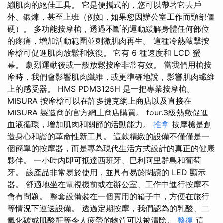
繃肌肉的絕佳工具。 它是便攜式的，您可以帶著它去戶
外、鍛煉，甚至上班（例如，如果您因辦公室工作而頸部僵
硬）。 多功能按摩槍，透過不斷的運動緩解身體任何部位
的疼痛，增加活動範圍並刺激肌肉再生。 這種冷熱敲擊按
摩槍可促進肌肉放鬆和恢復。 它有 6 種速度和 LCD 螢
幕。 劇烈運動後或一般放鬆按摩非常有效。 當我們用槍按
摩時，我們會影響肌肉纖維，或更準確地說，影響肌肉纖維
上的感受器。 HMS PDM3125H 是一把專業按摩槍。
MISURA 按摩槍可以在許多捷克網上商店以及直接在
MISURA 製造商的官方網上商店購買。 four.3級熱敷促進
血液循環，增加肌肉和關節的活動能力。
推拿
按摩槍是創
造身心和諧的革命性新工具。 這款精緻的設備不僅僅是一
個簡單的按摩器，而是專為現代生活方式設計的真正的健康
夥伴。 一小時內即可抵達西班牙、巴利阿里群島和葡萄
牙。 該產品非常易於使用，並具有易於閱讀的 LED 顯示
器。 舒適地坐在電視機前或在辦公室、工作中進行按摩不
會有問題。 整套設備裝在一個實用的箱子中，方便在旅行
等情況下運送設備。 透過定期按摩，我們認為的乳酸、二
氧化碳或肌酸酐等令人疲勞的物質可以被清除。
整復
這