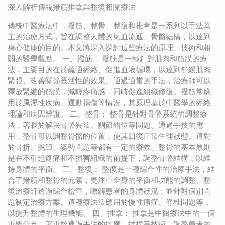
深入解析傳統撥筋推拿與整復相關療法
傳統中醫療法中，撥筋、整骨、整復和推拿是一系列以手法為
主的治療方式，旨在調整人體的氣血流通、骨骼結構，以達到
身心健康的目的。本文將深入探討這些療法的原理、技術和相
關的醫學觀點。 一、撥筋： 撥筋是一種針對肌肉和筋膜的療
法，主要目的在於疏通經絡、促進血液循環，以達到舒緩肌肉
緊張、改善關節靈活性的效果。通過適當的手法，治療師可以
釋放緊繃的筋膜，減輕疼痛感，同時促進組織修復。撥筋常應
用於風濕性疾病、運動損傷等情況，其原理基於中醫學的經絡
理論和病因辨證。 二、整骨： 整骨是針對骨骼系統的調整療
法，著眼於解決骨骼異常、關節錯位等問題。通過手技的應
用，整骨可以調整骨骼的位置，使其回復正常生理狀態。這對
於骨折、脫臼、姿勢問題等都有一定的療效。整骨的基本原則
是在不引起疼痛和不損害組織的前提下，調整骨骼結構，以維
持身體的平衡。 三、整復： 整復是一種綜合性的治療手法，結
合了撥筋和整骨的元素，更注重全身的平衡和功能的調整。整
復治療師透過綜合檢查，瞭解患者的身體狀況，並針對個別問
題制定治療方案。這種療法常應用於慢性痛症、脊椎問題等，
以提升整體的生理機能。 四、推拿： 推拿是中醫療法中的一個
重要分支，著重於通過手法的按摩、揉捏等技術，調整患者的