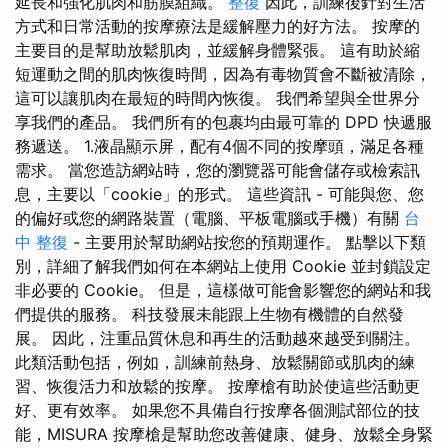
延長和強化肌肉和筋膜組織。
整復
因此，訓練後針對生活
方式和日常活動的按摩療法是緩解壓力的好方法。 按摩的
主要目的是幫助放鬆肌肉，並緩解身體緊張。 這有助於縮
短運動之間的肌肉恢復時間，因為有毒物質會不斷被清除，
這可以讓肌肉在最短的時間內恢復。 我們希望與全世界分
享我們的產品。 我們所有的包裹均由最可靠的 DPD 快遞服
務遞送。 1.液晶顯示屏，配有4個不同的按摩頭，滿足各種
需求。 當您造訪網站時，您的瀏覽器可能會儲存或檢索訊
息，主要以「cookie」的形式。 這些資訊 - 可能與您、您
的偏好或您的網路裝置（電腦、平板電腦或手機）有關
台
中 整復
- 主要用於幫助網站按您的預期運作。 點擊以下類
別，詳細了解我們如何在本網站上使用 Cookie 並封鎖設定
非必要的 Cookie。 但是，這樣做可能會影響您的網站和我
們提供的服務。 科技發展未能跟上生物有機體的自然發
展。 因此，注重品質休息和再生的活動越來越受到關注。
此類活動包括，例如，訓練前熱身、放鬆關節或肌肉的練
習、恢復活力和放鬆的按摩。 按摩槍有助於使這些活動更
好、更有效率。 如果您不具備自行按摩各個測試部位的技
能，MISURA 按摩槍是幫助您改善健康、健身、放鬆全身緊