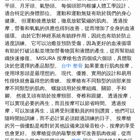
平頭、月牙頭、氣墊頭。 每個頭部均根據人體工學設計，
適合特定的身體部位。 運動和運動無疑有助於我們的身心
健康。 但運動後應放鬆，徹底放鬆緊繃的肌肉。 透過按
摩，營養和氧氣的供應也得到改善，從而增加了全身的血液
循環。 由於它對神經系統有鎮靜作用，因此也有助於防止
過度訓練。 它可以治癒並預防受傷，因為更好的血液循環
有助於打破沾黏並增加營養物質和液體的產生，從而幫助組
織快速修復。 MISURA 按摩槍包含四個或六個頭，具體取
決於您選擇的產品類型。
台中 整骨
如果要進行肌肉按摩，
使用球形頭是最理想的。 現代、優雅、實用的設計和易​​用
性很快就會贏得您的青睞。 按摩槍有不同類型的頭部來按
摩不同類型的肌肉。 螺旋頭用於按摩組織、關節、手和
腳。 然後叉頭有助於按摩頸部、脊椎和跟腱。 透過按摩，
可以實現必要的再生，而且按摩可以節省時間。 透過按
摩，可以加速再生，這將受到運動員的特別讚賞，他們可以
隨時開始訓練，而不必計算必須錯過訓練的日子。 按摩槍
的另一個優點是相對於其他設備來說噪音較小，按摩的享受
也會更好。 按摩槍提供的敲擊按摩可改善肌肉收縮，從而