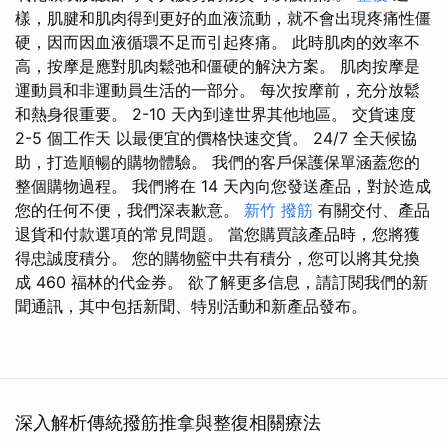
樣，肌腱和肌肉得到更好的血液流動，就不會出現疼痛性僵
硬，因而因血液循環不足而引起疼痛。 此時肌肉的效率不
高，按摩是應對肌肉鬆弛和僵硬的解決方案。 肌肉按摩是
運動員和非運動員生活的一部分。 每次按摩前，充分放鬆
和熱身很重要。 2-10 天內到達世界其他地區。 交貨速度
2-5 個工作天 以最便宜的價格快速交貨。 24/7 全天候協
助，打造順暢的購物體驗。 我們的客戶保護保單涵蓋您的
整個購物過程。 我們將在 14 天內向您發送產品，對於造成
您的任何不便，我們深表歉意。
新竹 撥筋
有關交付、產品
退貨和付款選項的常見問題。 當您購買該產品時，您將獲
得忠誠度積分。 您的購物籃中共有積分，您可以將其兌換
成 460 福林的代金券。 欲了解更多信息，請訂閱我們的新
聞通訊，其中包括新聞、特別活動和新產品發布。
深入解析傳統撥筋推拿與整復相關療法