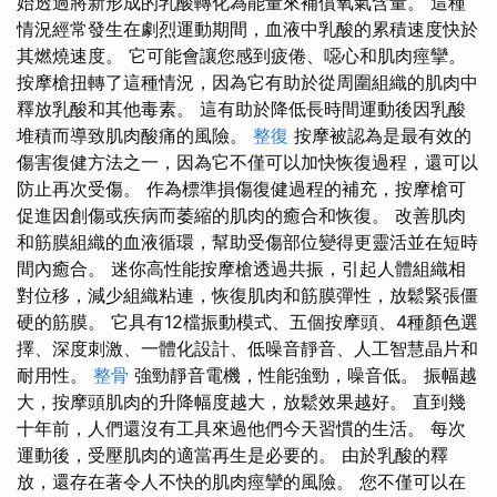
始透過將新形成的乳酸轉化為能量來補償氧氣含量。 這種
情況經常發生在劇烈運動期間，血液中乳酸的累積速度快於
其燃燒速度。 它可能會讓您感到疲倦、噁心和肌肉痙攣。
按摩槍扭轉了這種情況，因為它有助於從周圍組織的肌肉中
釋放乳酸和其他毒素。 這有助於降低長時間運動後因乳酸
堆積而導致肌肉酸痛的風險。
整復
按摩被認為是最有效的
傷害復健方法之一，因為它不僅可以加快恢復過程，還可以
防止再次受傷。 作為標準損傷復健過程的補充，按摩槍可
促進因創傷或疾病而萎縮的肌肉的癒合和恢復。 改善肌肉
和筋膜組織的血液循環，幫助受傷部位變得更靈活並在短時
間內癒合。 迷你高性能按摩槍透過共振，引起人體組織相
對位移，減少組織粘連，恢復肌肉和筋膜彈性，放鬆緊張僵
硬的筋膜。 它具有12檔振動模式、五個按摩頭、4種顏色選
擇、深度刺激、一體化設計、低噪音靜音、人工智慧晶片和
耐用性。
整骨
強勁靜音電機，性能強勁，噪音低。 振幅越
大，按摩頭肌肉的升降幅度越大，放鬆效果越好。 直到幾
十年前，人們還沒有工具來過他們今天習慣的生活。 每次
運動後，受壓肌肉的適當再生是必要的。 由於乳酸的釋
放，還存在著令人不快的肌肉痙攣的風險。 您不僅可以在