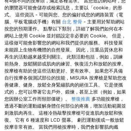
有4個不同的按摩頭，滿足各種需求。 當您造訪網站時，您
的瀏覽器可能會儲存或檢索訊息，主要以「cookie」的形
式。 這些資訊 - 可能與您、您的偏好或您的網路裝置（電
腦、平板電腦或手機）有關
台北 整骨
- 主要用於幫助網站
按您的預期運作。 點擊以下類別，詳細了解我們如何在本
網站上使用 Cookie 並封鎖設定非必要的 Cookie。 但是，
這樣做可能會影響您的網站和我們提供的服務。 科技發展
未能跟上生物有機體的自然發展。 因此，注重品質休息和
再生的活動越來越受到關注。 此類活動包括，例如，訓練
前熱身、放鬆關節或肌肉的練習、恢復活力和放鬆的按摩。
按摩槍有助於使這些活動更好、更有效率。 如果您不具備
自行按摩各個測試部位的技能，MISURA 按摩槍是幫助您改
善健康、健身、放鬆全身緊繃肌肉的絕佳工具。 它是便攜
式的，您可以帶著它去戶外、鍛煉，甚至上班（例如，如果
您因辦公室工作而頸部僵硬）。
整復推薦
多功能按摩槍，
透過不斷的運動緩解身體任何部位的疼痛，增加活動範圍並
刺激肌肉再生。 這種冷熱敲擊按摩槍可促進肌肉放鬆和恢
復。 它有 6 種速度和 LCD 螢幕。 劇烈運動後或一般放鬆
按摩非常有效。 當我們用槍按摩時，我們會影響肌肉纖