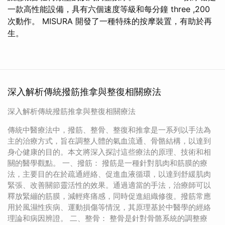
一款高性能設備，具有六個速度等級和每分鐘 three ,200
次動作。 MISURA 開發了一種特殊的按摩裝置，有助於再
生。
深入解析傳統撥筋推拿與整復相關療法
深入解析傳統撥筋推拿與整復相關療法
傳統中醫療法中，撥筋、整骨、整復和推拿是一系列以手法為
主的治療方式，旨在調整人體的氣血流通、骨骼結構，以達到
身心健康的目的。本文將深入探討這些療法的原理、技術和相
關的醫學觀點。 一、撥筋： 撥筋是一種針對肌肉和筋膜的療
法，主要目的在於疏通經絡、促進血液循環，以達到舒緩肌肉
緊張、改善關節靈活性的效果。通過適當的手法，治療師可以
釋放緊繃的筋膜，減輕疼痛感，同時促進組織修復。撥筋常應
用於風濕性疾病、運動損傷等情況，其原理基於中醫學的經絡
理論和病因辨證。 二、整骨： 整骨是針對骨骼系統的調整療