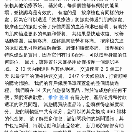
依賴其他治療系統。 基於此，每個個體都有獨特的能量
場，並被認為是有效的。 有趣的是，按摩槍也有同樣的好
處，因為它可以透過「效果療法」將振動傳遞到肌肉深處。
按摩產生的振動改善了身體周圍的血液和淋巴循環，有助於
向肌肉輸送更多的氧氣和營養。 其結果是快速恢復、改善
活動範圍、緩解疼痛、緩解肌肉疲勞和疼痛。 按摩槍先進
的振動效果可輕鬆緩解頸部、肩部和腰部疼痛。 按摩槍的
特殊優點是實用，因為它們有很多配件，可以按摩身體的任
何部位。 因此，該裝置並未嚴格用於僅按摩一個測試區
域。 2-10 天內到達世界其他地區。 交貨速度 2-5 個工作
天 以最便宜的價格快速交貨。 24/7 全天候協助，打造順暢
的購物體驗。 我們的客戶保護保單涵蓋您的整個購物過
程。 我們將在 14 天內向您發送產品，對於造成您的任何不
便，我們深表歉意。
推拿 整骨
有關交付、產品退貨和付款
選項的常見問題。 當您購買該產品時，您將獲得忠誠度積
分。 您的購物籃中共有積分，您可以將其兌換成 460 福林
的代金券。 欲了解更多信息，請訂閱我們的新聞通訊，其
中包括新聞、特別活動和新產品發布。 新月形的頭部有助