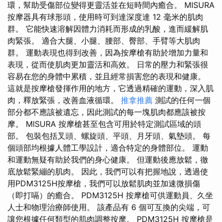
環，幫助受傷部位變得更靈活並在短時間內癒合。 MISURA
按摩器具有球形頭，使用時可到達深度達 12 毫米的肌肉
群。 它能快速溶解因體力消耗而形成的乳酸，進而緩解肌
肉緊張。 適合大腿、小腿、腰部、臀部、手臂等大肌肉
群。 運動表現也得到改善，因為按摩槍有助於增加力量和
表現，從而使肌肉更加靈活和高效。 日常的壓力和緊張很
容易在您的身體中累積，並且經常損害您的表現和健康。
這就是按摩槍發揮作用的地方，它透過精確的運動，深入肌
肉，釋放緊張，改善血液循環。
推拿推薦
測試的任何一個
部分都不應該被遺忘，因此測試的每一塊肌肉都應該被按
摩。 MISURA 按摩槍甚至包含可用於特定測試區域的頭
部。 包裝包括叉頭、螺旋頭、平頭、月牙頭、氣墊頭。 每
個頭部均根據人體工學設計，適合特定的身體部位。 運動
和運動無疑有助於我們的身心健康。 但運動後應放鬆，徹
底放鬆緊繃的肌肉。 因此，我們可以有把握地說，透過使
用PDM3125H按摩槍，我們可以放鬆肌肉並加速微損傷
（即打嗝）的癒合。 PDM3125H 按摩槍可供運動員、久坐
人士和物理治療師使用。 該產品有 6 個可互換的尖端，可
讓您根據任何類型的肌肉調整按摩。 PDM3125H 按摩槍是