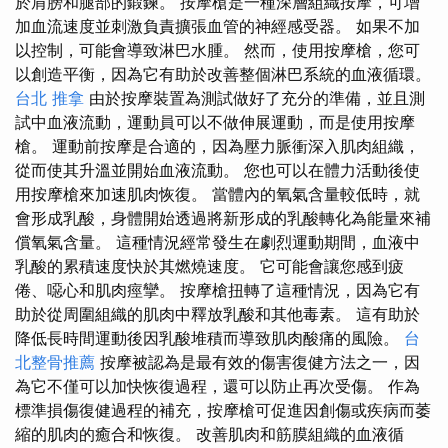
於肩膀和腿部的鍛鍊。 按摩槍是一種深層組織按摩，可增
加血流速度並刺激負責擴張血管的神經感受器。 如果不加
以控制，可能會導致淋巴水腫。 然而，使用按摩槍，您可
以創造平衡，因為它有助於改善整個淋巴系統的血液循環。
台北 推拿
由於按摩裝置為測試做好了充分的準備，並且測
試中血液流動，運動員可以不做伸展運動，而是使用按摩
槍。 運動前按摩是合適的，因為壓力脈衝深入肌肉組織，
從而使其升溫並開始血液流動。 您也可以在體力活動後使
用按摩槍來加速肌肉恢復。 當體內的氧氣含量較低時，就
會形成乳酸，身體開始透過將新形成的乳酸轉化為能量來補
償氧氣含量。 這種情況經常發生在劇烈運動期間，血液中
乳酸的累積速度快於其燃燒速度。 它可能會讓您感到疲
倦、噁心和肌肉痙攣。 按摩槍扭轉了這種情況，因為它有
助於從周圍組織的肌肉中釋放乳酸和其他毒素。 這有助於
降低長時間運動後因乳酸堆積而導致肌肉酸痛的風險。
台
北整骨推薦
按摩被認為是最有效的傷害復健方法之一，因
為它不僅可以加快恢復過程，還可以防止再次受傷。 作為
標準損傷復健過程的補充，按摩槍可促進因創傷或疾病而萎
縮的肌肉的癒合和恢復。 改善肌肉和筋膜組織的血液循