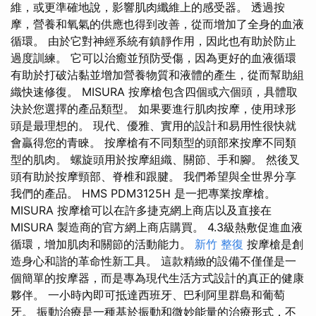
維，或更準確地說，影響肌肉纖維上的感受器。 透過按
摩，營養和氧氣的供應也得到改善，從而增加了全身的血液
循環。 由於它對神經系統有鎮靜作用，因此也有助於防止
過度訓練。 它可以治癒並預防受傷，因為更好的血液循環
有助於打破沾黏並增加營養物質和液體的產生，從而幫助組
織快速修復。 MISURA 按摩槍包含四個或六個頭，具體取
決於您選擇的產品類型。 如果要進行肌肉按摩，使用球形
頭是最理想的。 現代、優雅、實用的設計和易​​用性很快就
會贏得您的青睞。 按摩槍有不同類型的頭部來按摩不同類
型的肌肉。 螺旋頭用於按摩組織、關節、手和腳。 然後叉
頭有助於按摩頸部、脊椎和跟腱。 我們希望與全世界分享
我們的產品。 HMS PDM3125H 是一把專業按摩槍。
MISURA 按摩槍可以在許多捷克網上商店以及直接在
MISURA 製造商的官方網上商店購買。 4.3級熱敷促進血液
循環，增加肌肉和關節的活動能力。
新竹 整復
按摩槍是創
造身心和諧的革命性新工具。 這款精緻的設備不僅僅是一
個簡單的按摩器，而是專為現代生活方式設計的真正的健康
夥伴。 一小時內即可抵達西班牙、巴利阿里群島和葡萄
牙。 振動治療是一種基於振動和微妙能量的治療形式，不