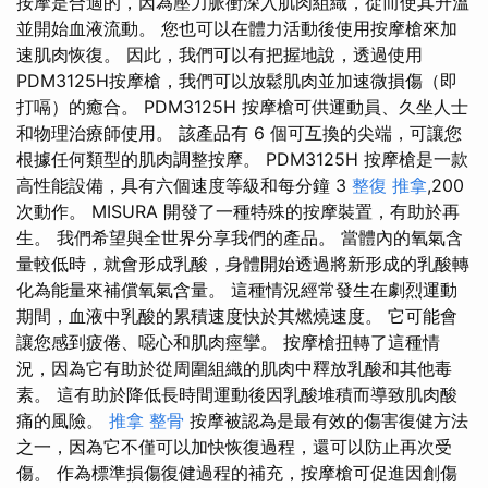
按摩是合適的，因為壓力脈衝深入肌肉組織，從而使其升溫
並開始血液流動。 您也可以在體力活動後使用按摩槍來加
速肌肉恢復。 因此，我們可以有把握地說，透過使用
PDM3125H按摩槍，我們可以放鬆肌肉並加速微損傷（即
打嗝）的癒合。 PDM3125H 按摩槍可供運動員、久坐人士
和物理治療師使用。 該產品有 6 個可互換的尖端，可讓您
根據任何類型的肌肉調整按摩。 PDM3125H 按摩槍是一款
高性能設備，具有六個速度等級和每分鐘 3
整復 推拿
,200
次動作。 MISURA 開發了一種特殊的按摩裝置，有助於再
生。 我們希望與全世界分享我們的產品。 當體內的氧氣含
量較低時，就會形成乳酸，身體開始透過將新形成的乳酸轉
化為能量來補償氧氣含量。 這種情況經常發生在劇烈運動
期間，血液中乳酸的累積速度快於其燃燒速度。 它可能會
讓您感到疲倦、噁心和肌肉痙攣。 按摩槍扭轉了這種情
況，因為它有助於從周圍組織的肌肉中釋放乳酸和其他毒
素。 這有助於降低長時間運動後因乳酸堆積而導致肌肉酸
痛的風險。
推拿 整骨
按摩被認為是最有效的傷害復健方法
之一，因為它不僅可以加快恢復過程，還可以防止再次受
傷。 作為標準損傷復健過程的補充，按摩槍可促進因創傷