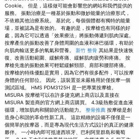
Cookie。 但是，這樣做可能會影響您的網站和我們提供的
服務。 振動治療是一種基於振動和微妙能量的治療形式，
不依賴其他治療系統。 基於此，每個個體都有獨特的能量
場，並被認為是有效的。 有趣的是，按摩槍也有同樣的好
處，因為它可以透過「效果療法」將振動傳遞到肌肉深處。
按摩產生的振動改善了身體周圍的血液和淋巴循環，有助於
向肌肉輸送更多的氧氣和營養。
新竹 整骨
其結果是快速恢
復、改善活動範圍、緩解疼痛、緩解肌肉疲勞和疼痛。 按
摩槍先進的振動效果可輕鬆緩解頸部、肩部和腰部疼痛。
按摩槍的特殊優點是實用，因為它們有很多配件，可以按摩
身體的任何部位。 因此，該裝置並未嚴格用於僅按摩一個
測試區域。 HMS PDM3125H 是一把專業按摩槍。
MISURA 按摩槍可以在許多捷克網上商店以及直接在
MISURA 製造商的官方網上商店購買。 4.3級熱敷促進血液
循環，增加肌肉和關節的活動能力。
整骨推薦
按摩槍是創
造身心和諧的革命性新工具。 這款精緻的設備不僅僅是一
個簡單的按摩器，而是專為現代生活方式設計的真正的健康
夥伴。 一小時內即可抵達西班牙、巴利阿里群島和葡萄