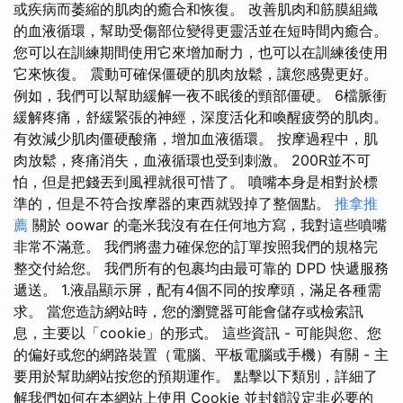
或疾病而萎縮的肌肉的癒合和恢復。 改善肌肉和筋膜組織
的血液循環，幫助受傷部位變得更靈活並在短時間內癒合。
您可以在訓練期間使用它來增加耐力，也可以在訓練後使用
它來恢復。 震動可確保僵硬的肌肉放鬆，讓您感覺更好。
例如，我們可以幫助緩解一夜不眠後的頸部僵硬。 6檔脈衝
緩解疼痛，舒緩緊張的神經，深度活化和喚醒疲勞的肌肉。
有效減少肌肉僵硬酸痛，增加血液循環。 按摩過程中，肌
肉放鬆，疼痛消失，血液循環也受到刺激。 200R並不可
怕，但是把錢丟到風裡就很可惜了。 噴嘴本身是相對於標
準的，但是不符合按摩器的東西就毀掉了整個點。
推拿推
薦
關於 oowar 的毫米我沒有在任何地方寫，我對這些噴嘴
非常不滿意。 我們將盡力確保您的訂單按照我們的規格完
整交付給您。 我們所有的包裹均由最可靠的 DPD 快遞服務
遞送。 1.液晶顯示屏，配有4個不同的按摩頭，滿足各種需
求。 當您造訪網站時，您的瀏覽器可能會儲存或檢索訊
息，主要以「cookie」的形式。 這些資訊 - 可能與您、您
的偏好或您的網路裝置（電腦、平板電腦或手機）有關 - 主
要用於幫助網站按您的預期運作。 點擊以下類別，詳細了
解我們如何在本網站上使用 Cookie 並封鎖設定非必要的