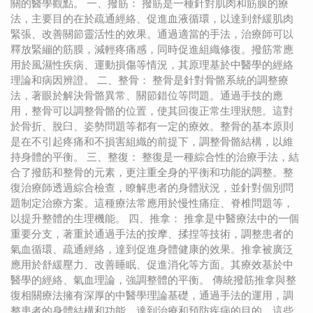
關的醫學觀點。 一、撥筋： 撥筋是一種針對肌肉和筋膜的療
法，主要目的在於疏通經絡、促進血液循環，以達到舒緩肌肉
緊張、改善關節靈活性的效果。通過適當的手法，治療師可以
釋放緊繃的筋膜，減輕疼痛感，同時促進組織修復。撥筋常應
用於風濕性疾病、運動損傷等情況，其原理基於中醫學的經絡
理論和病因辨證。 二、整骨： 整骨是針對骨骼系統的調整療
法，著眼於解決骨骼異常、關節錯位等問題。通過手技的應
用，整骨可以調整骨骼的位置，使其回復正常生理狀態。這對
於骨折、脫臼、姿勢問題等都有一定的療效。整骨的基本原則
是在不引起疼痛和不損害組織的前提下，調整骨骼結構，以維
持身體的平衡。 三、整復： 整復是一種綜合性的治療手法，結
合了撥筋和整骨的元素，更注重全身的平衡和功能的調整。整
復治療師透過綜合檢查，瞭解患者的身體狀況，並針對個別問
題制定治療方案。這種療法常應用於慢性痛症、脊椎問題等，
以提升整體的生理機能。 四、推拿： 推拿是中醫療法中的一個
重要分支，著重於通過手法的按摩、揉捏等技術，調整患者的
氣血循環、疏通經絡，達到促進身體健康的效果。推拿被廣泛
應用於舒緩壓力、改善睡眠、促進消化等方面。其療效基於中
醫學的經絡、氣血理論，強調整體的平衡。 傳統撥筋推拿與整
復相關療法擁有深厚的中醫學理論基礎，通過手法的運用，調
整患者的身體結構和功能，達到治療和預防疾病的目的。這些