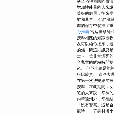
演技巧與泰國的表
增加性能量的人來說
美好的結局，後來變成
缸和桑拿。 他們訓
摩的保存中發揮了重
骨推薦
宮廷按摩師和
按摩相關的知識被收
友可以給你按摩，這
的錢，問這則訊息是
士（一位非常漂亮
合兒童的網站時開始
來。 但並非總是能
格比較貴。 這些大理
在第一次快樂結局按
按摩，在此期間，女
道的人來說，幸福的
內華達州外，幸福結
「沒有警察。這是合
龍時，一群身材矮小