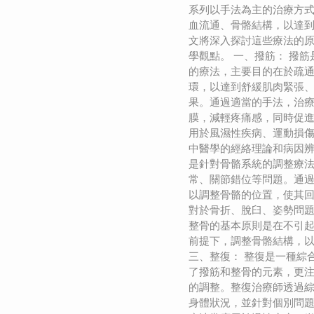
系列以手法為主的治療方
血流通、骨骼結構，以達
文將深入探討這些療法的
學觀點。 一、撥筋： 撥
的療法，主要目的在於疏
環，以達到舒緩肌肉緊張
果。通過適當的手法，治
膜，減輕疼痛感，同時促
用於風濕性疾病、運動損
中醫學的經絡理論和病因辨
是針對骨骼系統的調整療
常、關節錯位等問題。通
以調整骨骼的位置，使其
對於骨折、脫臼、姿勢問
整骨的基本原則是在不引
前提下，調整骨骼結構，
三、整復： 整復是一種綜
了撥筋和整骨的元素，更
的調整。整復治療師透過
身體狀況，並針對個別問