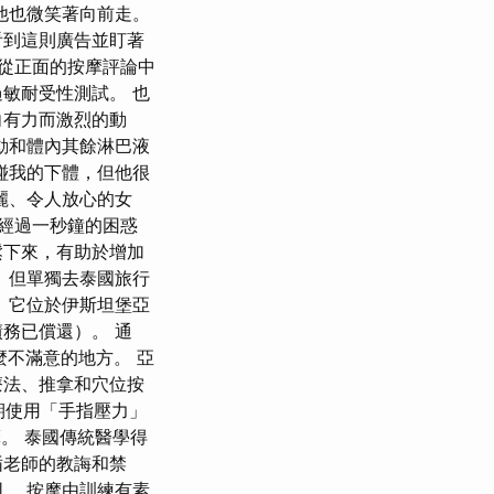
他也微笑著向前走。
看到這則廣告並盯著
從正面的按摩評論中
敏耐受性測試。 也
向有力而激烈的動
動和體內其餘淋巴液
碰我的下體，但他很
麗、令人放心的女
 經過一秒鐘的困惑
鬆下來，有助於增加
 但單獨去泰國旅行
 它位於伊斯坦堡亞
務已償還）。 通
麼不滿意的地方。 亞
療法、推拿和穴位按
期使用「手指壓力」
摩。 泰國傳統醫學得
循老師的教誨和禁
。 按摩由訓練有素