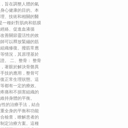
式，旨在調整人體的氣
到身心健康的目的。本
原理、技術和相關的醫
筋是一種針對肌肉和筋膜
通經絡、促進血液循
、改善關節靈活性的效
療師可以釋放緊繃的筋
進組織修復。撥筋常應
傷等情況，其原理基於
證。 二、整骨： 整骨
法，著眼於解決骨骼異
過手技的應用，整骨可
回復正常生理狀態。這
題等都有一定的療效。
起疼痛和不損害組織的
以維持身體的平衡。
合性的治療手法，結合
注重全身的平衡和功能
綜合檢查，瞭解患者的
題制定治療方案。這種