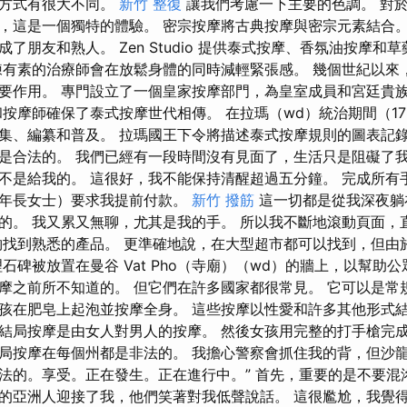
演方式有很大不同。
新竹 整復
讓我們考慮一下主要的色調。 對
，這是一個獨特的體驗。 密宗按摩將古典按摩與密宗元素結合。
了朋友和熟人。 Zen Studio 提供泰式按摩、香氛油按摩和
練有素的治療師會在放鬆身體的同時減輕緊張感。 幾個世紀以來
要作用。 專門設立了一個皇家按摩部門，為皇室成員和宮廷貴
按摩師確保了泰式按摩世代相傳。 在拉瑪（wd）統治期間（1787
集、編纂和普及。 拉瑪國王下令將描述泰式按摩規則的圖表記錄
是合法的。 我們已經有一段時間沒有見面了，生活只是阻礙了我
不是給我的。 這很好，我不能保持清醒超過五分鐘。 完成所有
的年長女士）要求我提前付款。
新竹 撥筋
這一切都是從我深夜躺
的。 我又累又無聊，尤其是我的手。 所以我不斷地滾動頁面，
夠找到熟悉的產品。 更準確地說，在大型超市都可以找到，但由
石碑被放置在曼谷 Vat Pho（寺廟）（wd）的牆上，以幫助
摩之前所不知道的。 但它們在許多國家都很常見。 它可以是常
孩在肥皂上起泡並按摩全身。 這些按摩以性愛和許多其他形式結
結局按摩是由女人對男人的按摩。 然後女孩用完整的打手槍完成
局按摩在每個州都是非法的。 我擔心警察會抓住我的背，但沙
法的。享受。正在發生。正在進行中。” 首先，重要的是不要混
的亞洲人迎接了我，他們笑著對我低聲說話。 這很尷尬，我覺