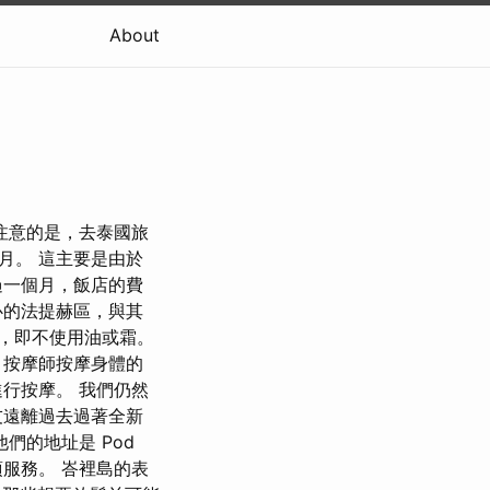
About
注意的是，去泰國旅
月。 這主要是由於
過一個月，飯店的費
心的法提赫區，與其
，即不使用油或霜。
，按摩師按摩身體的
行按摩。 我們仍然
友遠離過去過著全新
們的地址是 Pod
項服務。 峇裡島的表