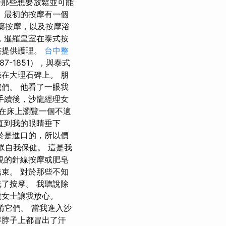
於那些想要放鬆並可能
 最初的按摩有一個
草藥按摩，以及按摩浴
，暹羅皇室在泰式按
族提供護理。
台中整
-1851），與泰式
在大理石碑上。 朋
們。 他看了一眼我
手續後，沙龍經理女
在床上瀏覽一個不適
直到我的眼睛垂下
於是進口的，所以價
公眾自我保健。 這是我
規的針線按摩或肥皂
束。 對於那些不知
了按摩。 我聽說除
龍女士讓我放心。
淆它們。 當我進入沙
得脖子上都冒出了汗