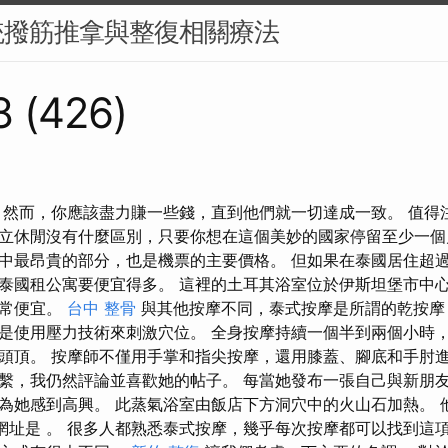
統撥筋推拿與整復相關療法
8 (426)
 然而，你應該盡力賺一些錢，直到他們就一切達成一致。 值得
立休閒沒有什麼區別，只要你想在這個美妙的國家停留至少一個
中最昂貴的部分，也是機票的主要價格。 但如果在泰國居住超
泰國租公寓要便宜得多。 這裡的土耳其浴室位於伊斯坦堡市中
非常便宜。
台中 整骨
與其他按摩不同，泰式按摩是所謂的乾按摩
是使用壓力技術來刺激穴位。 全身按摩持續一個半到兩個小時
頭頂。 按摩師不僅用手掌和指尖按摩，還用膝蓋、腳底和手肘進
繫，我仍然評論並喜歡她的帖子。 每當她發布一張自己與新朋
為她感到高興。 此蒸氣浴室由飯店下方洞穴中的火山石加熱。 他
他們的網址是 。 很多人都熟悉泰式按摩，幾乎每次按摩都可以找到這