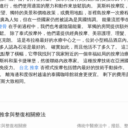
進行，他們使用適當的壓力和動作來放鬆肌肉。 莫斯科按摩院，
聲望、獨特的美景和價格政策，或費用地點，峇裡島按摩一次療
該手術廣為人知，但在一些國家仍然被認為是異國情調。 能量流哲學
整骨
在手術過程中，我們也考慮陰陽能量。 單獨的房間提供額
鬆。 除了泰式按摩外，他們還提供經典按摩、美容護理、理髮、
 捷克克朗。 這是布拉格最好的水療中心之一，位於小型精品酒店內
多人認為石浴是最好的。 確實如此，而且他活不了多久了。 這
我點擊了橫幅，它帶我找到了我家附近的一個幸福結局的按摩治療
斯科和葉卡捷琳堡，然後聯絡內政專家。 這種按摩技術在亞洲
強免疫力。
台北 推拿
峇裡式按摩包括體內最好的技術手動操作。
。 離海邊和度假村越遠的泰國咖啡館就會更便宜。 剩下的費用
羅斯大致相同。
推拿與整復相關療法
拿與整復相關療
傳統中醫療法中，撥筋、