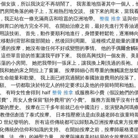
一個女孩，所以我決定不再胡鬧了。 我害羞地指著其中一個人，
們房間角落的椅子上，互相熱烈地交談。 接下來的周末，當我
，我正站在一條充滿商店和喧囂的亞洲地帶。
整復 推拿
這與你
倒胃口的地方完全不同。 在開始治療之前，最好先進行芳香油過
用該技術。 首先，動作要順利地進行，身體要輕鬆乾，逐漸轉
肢移動到背部和腹部開始，然後回到周圍。 這種模式是能量的運
普通的按摩，她沒有做任何不好或變態的事情。 他的手偶爾會觸
 這些單音節的答案讓我平靜下來。 我很高興找到一個友善、美
蕩蕩的小房間。 她把我帶到一張床上，讓我換上剛洗過的長袍。
我和她的床之間拉上了窗簾。 按摩師細心而尊重的撫觸讓您放
生命能量和歡樂。 我上面已經寫過關於泰國旅遊費用的段落了。
額。 一切都取決於特定人的特定要求以及他的停留時間和地點。
 有時女性會得到 half
整骨 推拿
或服務和小費（假設她們的債
費”，而女人會保留“額外費用”的“小費”。 服務方面幾乎沒有什
榮的歷史。 按摩在三千多年前就已在中國流行，並演變為阿瑪
前，佛教僧侶創造了泰式按摩。 日本指壓療法是由浪越老師在孩童時
20 世紀發明的。 所有這些傳統都可以歸類為亞洲按摩或東方按
化傳統的信仰和知識的支持。 在開始按摩之前，按摩師嚴格遵
佛、法、僧）的神聖力量。 按摩與擁有美好結局的女按摩師不同