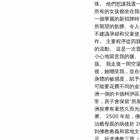
珠。 他們想讓我選
所有的女孩都坐在我
一個華麗的新招牌時
所期望的骯髒、令人
不建議孕婦和兒童使
作。 主要程序從四
的流動。 這是一次
小心地留意我的腿。
孩。 我走進一間空
後，她嘲笑我，並在
身體的敏感度，賦予
可能要花費不同的金
洲一側的卡德柯伊區。
常，房子會保留“房屋
洲按摩有著悠久而光
摩。 2500 年
治癒母親的病後於 
到佛教教義和當地文
忌，祈求佛教三寶（