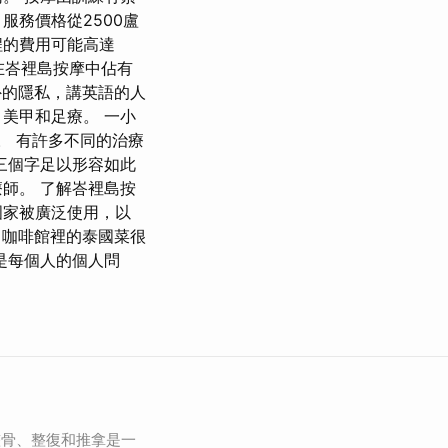
服務價格從2500盧
程的費用可能高達
在峇裡島按摩中佔有
外的隱私，講英語的人
美甲和足療。 一小
。 有許多不同的治療
三個字足以形容如此
師。 了解峇裡島按
國家被廣泛使用，以
 咖啡館裡的泰國菜很
是每個人的個人問
整骨、整復和推拿是一