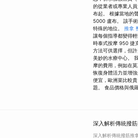
的從業者或專業人員
布起。 根據當地的
5000 盧布。 
特殊的地位。
推拿 
讓每個指導都變得輕
時泰式按摩 950
方法可供選擇，但許
美妙的水療中心。 
摩的費用，例如在莫
恢復身體活力並增
便宜，歐洲菜比較貴
題。 食品價格與俄
深入解析傳統撥筋
深入解析傳統撥筋推