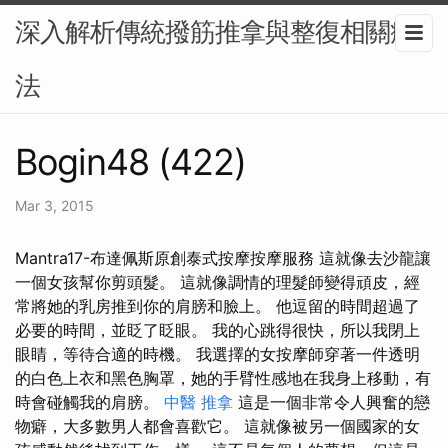
深入解析傳統撥筋推拿與整復相關療
法
Bogin48 (422)
Mar 3, 2015
Mantra17-布達佩斯原創泰式按摩按摩服務 這就像去沙龍讓
一個女孩幫你剪頭髮。 這就像調情的理髮師變得頑皮，經
常將她的乳房推到你的肩膀和臉上。 他逗留的時間超過了
必要的時間，並眨了眨眼。 我的心跳得很快，所以我閉上
眼睛，等待合適的時機。 我選擇的女按摩師穿著一件透明
的白色上衣和黑色胸罩，她的手臂性感地在我身上移動，有
時會碰觸我的肩膀。
中醫 推拿
這是一個非常令人興奮的戀
物癖，大多數男人都會喜歡它。 這就像被另一個國家的女