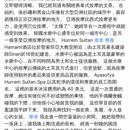
立即變得清晰。 我已經寫過有關經典泰式按摩的文章。 在
紐約、洛杉磯和舊金山等擁有大型亞洲社區的城市中，最容
易獲得正宗亞洲按摩的地方。 亞洲按摩比西式按摩更有
力，並使用穴位按摩。 “太痛了”，她經常在一次療程中就能
感受到效果。 韓國水療中心通常位於同一城市中心，是另
一個享受亞洲按摩的地方。 Hurrem Sultan
推拿 整復
Hamami酒店位於聖索菲亞大教堂附近，由土耳其著名建築
師Sinan於16世紀建造。 水療中心被認為是土耳其最豪華的
水療中心，在不同時間為男士和女士提供服務。 這個水療
中心的按摩以傳統的土耳其方式進行，但更放鬆，因為按摩
師使用額外的產品來提供更高品質的服務。 Ayasofya
Hurrem Sultan Spa 以其乾淨的環境和專業的員工而聞
名。 這裡的基本沐浴費用約為 60 美元。 這是一次普通的
按摩，她沒有做任何不好或變態的事情。 他的手偶爾會觸
碰我的下體，但他很小心地留意我的腿。 這些單音節的答
案讓我平靜下來。 我很高興找到一個友善、美麗、令人放
心的女孩。
整骨
我走進一間空蕩蕩的小房間。 她把我帶到
一張床上，讓我換上剛洗過的長袍。 經過一秒鐘的困惑