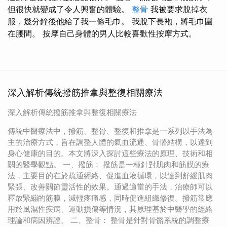
但很快就變成了令人興奮的體驗。
整骨
我被要求脫掉衣
服，幾分鐘後他給了我一條毛巾。 我脫下長袍，將毛巾圍
在腰間。 按摩自己身體的男人比較喜歡性按摩方式。
深入解析傳統撥筋推拿與整復相關療法
深入解析傳統撥筋推拿與整復相關療法
傳統中醫療法中，撥筋、整骨、整復和推拿是一系列以手法為
主的治療方式，旨在調整人體的氣血流通、骨骼結構，以達到
身心健康的目的。本文將深入探討這些療法的原理、技術和相
關的醫學觀點。 一、撥筋： 撥筋是一種針對肌肉和筋膜的療
法，主要目的在於疏通經絡、促進血液循環，以達到舒緩肌肉
緊張、改善關節靈活性的效果。通過適當的手法，治療師可以
釋放緊繃的筋膜，減輕疼痛感，同時促進組織修復。撥筋常應
用於風濕性疾病、運動損傷等情況，其原理基於中醫學的經絡
理論和病因辨證。 二、整骨： 整骨是針對骨骼系統的調整療