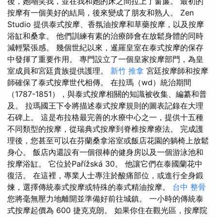
後，她嘲笑我，並在我和她的床之間拉上了窗簾。 最初的
按摩有一個美好的結局，後來變成了朋友和熟人。 Zen
Studio 提供泰式按摩、香氛油按摩和草藥按摩，以及按摩
浴缸和桑拿。 他們訓練有素的治療師會在放鬆身體的同時
減輕緊張感。 幾個世紀以來，暹羅皇室在泰式按摩的保存
中發揮了重要作用。 專門設立了一個皇家按摩部門，為皇
室成員和宮廷貴族提供護理。
新竹 推拿
宮廷按摩師和按摩
師確保了泰式按摩世代相傳。 在拉瑪（wd）統治期間
（1787-1851），與泰式按摩相關的知識被收集、編纂和普
及。 拉瑪國王下令將描述泰式按摩規則的圖表記錄在大理
石碑上。 這是布拉格最完善的水療中心之一，提供十五種
不同類型的按摩，從瑞典式按摩到脊椎按摩療法。 完成護
理後，您甚至可以在芬蘭桑拿浴室或飯店花園的躺椅上放鬆
身心。 飯店內還設有一個很棒的健身房以及一個游泳池和
按摩浴缸。 它位於Pařížská 30。 他讓它們在泰國蘭花中
復活。 在這裡，專業人士專注於酸痛部位，或進行全身鍛
煉，選擇傳統泰式按摩或特殊的泰式精油按摩。
台中 整骨
您將毫無壓力地離開並準備好前往城鎮。 一小時的傳統泰
式按摩起價為 600 捷克克朗。 如果你住在觀光區，按摩院