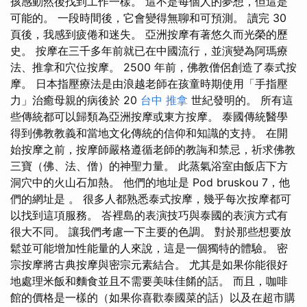
孩感動然後找到工作一樣。 這不是每個人的夢想，但這是
可能的。 一段時間後，它會變得無聊和可預測。 讀完 30
頁後，我感到疲倦和迷失。 亞洲按摩有著悠久而光榮的歷
史。 按摩在三千多年前就已在中國流行，並演變為阿瑪療
法、推拿和穴位按摩。 2500 年前，佛教僧侶創造了泰式按
摩。 日本指壓療法是由浪越老師在孩童時期使用「手指壓
力」治癒母親的病後於 20
台中 推拿
世紀發明的。 所有這
些傳統都可以歸類為亞洲按摩或東方按摩。 泰國傳統醫學
得到佛教教義和當地文化傳統的信仰和知識的支持。 在開
始按摩之前，按摩師嚴格遵循老師的教誨和禁忌，祈求佛教
三寶（佛、法、僧）的神聖力量。 此蒸氣浴室由飯店下方
洞穴中的火山石加熱。 他們的地址是 Pod bruskou 7，他
們的網址是 。 很多人都熟悉泰式按摩，幾乎每次按摩都可
以找到這項服務。 峇裡島的表演技巧與泰國的表演方式有
很大不同。 讓我們考慮一下主要的色調。 對於那些想要放
鬆並可能增加性能量的人來說，這是一個獨特的體驗。 密
宗按摩將古典按摩與密宗元素結合。 尤其是如果你能很好
地處理米飯和麵食並且不需要美味佳餚的話。 而且，咖啡
館的價格是一樣的（如果你喜歡泰國菜的話）以及在超市購