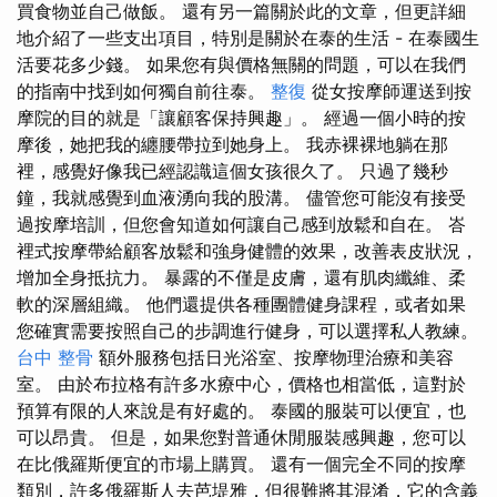
買食物並自己做飯。 還有另一篇關於此的文章，但更詳細
地介紹了一些支出項目，特別是關於在泰的生活 - 在泰國生
活要花多少錢。 如果您有與價格無關的問題，可以在我們
的指南中找到如何獨自前往泰。
整復
從女按摩師運送到按
摩院的目的就是「讓顧客保持興趣」。 經過一個小時的按
摩後，她把我的纏腰帶拉到她身上。 我赤裸裸地躺在那
裡，感覺好像我已經認識這個女孩很久了。 只過了幾秒
鐘，我就感覺到血液湧向我的股溝。 儘管您可能沒有接受
過按摩培訓，但您會知道如何讓自己感到放鬆和自在。 峇
裡式按摩帶給顧客放鬆和強身健體的效果，改善表皮狀況，
增加全身抵抗力。 暴露的不僅是皮膚，還有肌肉纖維、柔
軟的深層組織。 他們還提供各種團體健身課程，或者如果
您確實需要按照自己的步調進行健身，可以選擇私人教練。
台中 整骨
額外服務包括日光浴室、按摩物理治療和美容
室。 由於布拉格有許多水療中心，價格也相當低，這對於
預算有限的人來說是有好處的。 泰國的服裝可以便宜，也
可以昂貴。 但是，如果您對普通休閒服裝感興趣，您可以
在比俄羅斯便宜的市場上購買。 還有一個完全不同的按摩
類別，許多俄羅斯人去芭堤雅，但很難將其混淆，它的含義