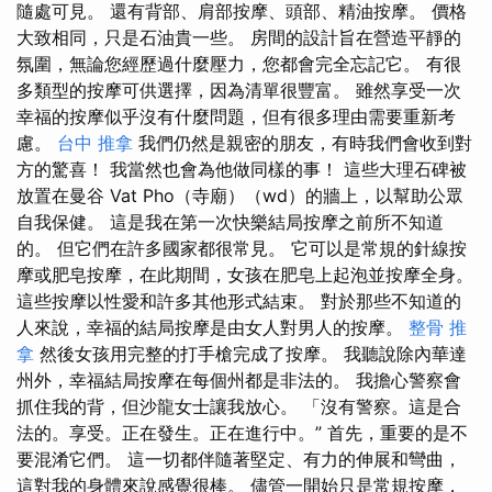
隨處可見。 還有背部、肩部按摩、頭部、精油按摩。 價格
大致相同，只是石油貴一些。 房間的設計旨在營造平靜的
氛圍，無論您經歷過什麼壓力，您都會完全忘記它。 有很
多類型的按摩可供選擇，因為清單很豐富。 雖然享受一次
幸福的按摩似乎沒有什麼問題，但有很多理由需要重新考
慮。
台中 推拿
我們仍然是親密的朋友，有時我們會收到對
方的驚喜！ 我當然也會為他做同樣的事！ 這些大理石碑被
放置在曼谷 Vat Pho（寺廟）（wd）的牆上，以幫助公眾
自我保健。 這是我在第一次快樂結局按摩之前所不知道
的。 但它們在許多國家都很常見。 它可以是常規的針線按
摩或肥皂按摩，在此期間，女孩在肥皂上起泡並按摩全身。
這些按摩以性愛和許多其他形式結束。 對於那些不知道的
人來說，幸福的結局按摩是由女人對男人的按摩。
整骨 推
拿
然後女孩用完整的打手槍完成了按摩。 我聽說除內華達
州外，幸福結局按摩在每個州都是非法的。 我擔心警察會
抓住我的背，但沙龍女士讓我放心。 「沒有警察。這是合
法的。享受。正在發生。正在進行中。” 首先，重要的是不
要混淆它們。 這一切都伴隨著堅定、有力的伸展和彎曲，
這對我的身體來說感覺很棒。 儘管一開始只是常規按摩，