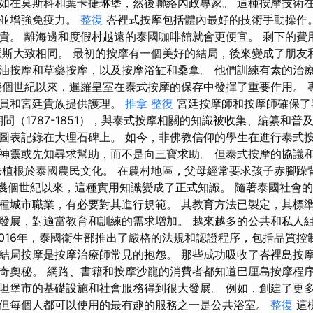
如在莫斯科和葉卡捷琳堡，然後聯絡內政專家。 這種按摩技術
力並增強免疫力。
整復
峇裡式按摩包括體內最好的技術手動操作。
貴。 離海邊和度假村越遠的泰國咖啡館就會更便宜。 剩下的費
斯大致相同。 最初的按摩有一個美好的結局，後來變成了朋友和熟人。
油按摩和草藥按摩，以及按摩浴缸和桑拿。 他們訓練有素的治
幾個世紀以來，暹羅皇室在泰式按摩的保存中發揮了重要作用。 
成員和宮廷貴族提供護理。
推拿 整復
宮廷按摩師和按摩師確保了
間（1787-1851），與泰式按摩相關的知識被收集、編纂和普
圖表記錄在大理石碑上。 如今，非佛教信仰的學生在進行泰式
神靈或先知尋求幫助，而不是向三寶求助。 但泰式按摩的協議
法植根於泰國農民文化。 在農村地區，父母經常要求孩子赤腳跺
..幾個世紀以來，這種實用知識變成了正式知識。 隨著泰國社會
種城市職業，有必要對其進行規範。 其教育方法已製定，其標準
發展，對適當教育和訓練的需求增加。 越來越多的公共和私人
2016年，泰國衛生部推出了嚴格的法規和認證程序，包括品質控
結局按摩是按摩治療師常見的抱怨。 那些成功吸收了峇裡島按
奇奧秘。 網路、書籍和按摩沙龍的消費者都知道巴厘島按摩程序
坦堡市的基礎設施和社會服務得到很大發展。 例如，創建了更
但每個人都可以使用的最有趣的服務之一是公共浴室。
整復
這