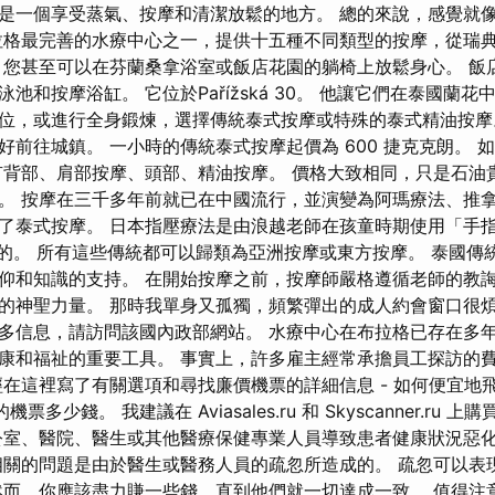
是一個享受蒸氣、按摩和清潔放鬆的地方。 總的來說，感覺就
拉格最完善的水療中心之一，提供十五種不同類型的按摩，從瑞
，您甚至可以在芬蘭桑拿浴室或飯店花園的躺椅上放鬆身心。 飯
池和按摩浴缸。 它位於Pařížská 30。 他讓它們在泰國蘭花
位，或進行全身鍛煉，選擇傳統泰式按摩或特殊的泰式精油按
好前往城鎮。 一小時的傳統泰式按摩起價為 600 捷克克朗。 
有背部、肩部按摩、頭部、精油按摩。 價格大致相同，只是石油
。 按摩在三千多年前就已在中國流行，並演變為阿瑪療法、推拿和
了泰式按摩。 日本指壓療法是由浪越老師在孩童時期使用「手
發明的。 所有這些傳統都可以歸類為亞洲按摩或東方按摩。 泰國
仰和知識的支持。 在開始按摩之前，按摩師嚴格遵循老師的教
的神聖力量。 那時我單身又孤獨，頻繁彈出的成人約會窗口很煩
多信息，請訪問該國內政部網站。 水療中心在布拉格已存在多
康和福祉的重要工具。 事實上，許多雇主經常承擔員工探訪的
經在這裡寫了有關選項和尋找廉價機票的詳細信息 - 如何便宜地
機票多少錢。 我建議在 Aviasales.ru 和 Skyscanner.ru
公室、醫院、醫生或其他醫療保健專業人員導致患者健康狀況惡
相關的問題是由於醫生或醫務人員的疏忽所造成的。 疏忽可以表
然而，你應該盡力賺一些錢，直到他們就一切達成一致。 值得注