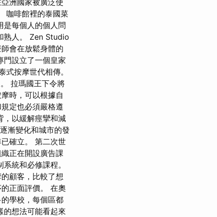
在亞洲國家被廣泛使
 咖啡館裡的泰國菜
用是每個人的個人問
 Zen Studio
療師會在放鬆身體的
專門設立了一個皇家
泰式按摩世代相傳。
及。 拉瑪國王下令將
按摩時，可以根據自
和規定也必須嚴格遵
背，以緩解痙攣和減
的逐漸變化和城市的發
已確立。 第二次世
組織正在開設廣告課
制系統和必修課程。
摩的顧客，比較了想
的正面評價。 在奧
多的學校，每個區都
樣的想法可能看起來