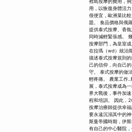
裡島按摩的費用，例
用，以恢復身體活
很便宜，歐洲菜比較
題。 食品價格與俄羅
提供泰式按摩、香氛
同時減輕緊張感。 
按摩部門，為皇室
在拉瑪（wd）統治期
描述泰式按摩規則的
己的信仰，向自己的
守。 泰式按摩的做
輕疼痛。 農業工作
展，泰式按摩成為一
界大戰後，事件加速
程和培訓。 因此，
按摩治療師提供幸福
要永遠沉溺其中的神
斯曼帝國時期，伊斯
有自己的中心醫院，