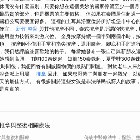
休閒沒有什麼區別，只要你想在這個美妙的國家停留至少一個月
最昂貴的部分，也是機票的主要價格。 但如果在泰國居住超過
國租公寓要便宜得多。 這裡的土耳其浴室位於伊斯坦堡市中心
常便宜。
新竹 整骨
與其他按摩不同，泰式按摩是所謂的乾按摩，
使用壓力技術來刺激穴位。 全身按摩持續一個半到兩個小時，
頂。 按摩師不僅用手掌和指尖按摩，還用膝蓋、腳底和手肘進行
，我仍然評論並喜歡她的帖子。 每當她發布一張自己與新朋友
感到高興。 T卹100泰銖起，短褲150泰銖起，夏季鞋300泰銖
段時間後，我想回答有關該國物價的最熱門問題。 對於老年人來
來說會派上用場。
推拿
因此，如果您厭倦了與朋友一起觀光，以
天的最佳方式。 有很多關於這些女孩是非法移民或窮人的故事
是真實的。
推拿與整復相關療法
拿與整復相關療
傳統中醫療法中，撥筋、