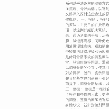
系列以手法為主的治療方
血流通、骨骼結構，以達
文將深入探討這些療法的
學觀點。 一、撥筋： 撥
的療法，主要目的在於疏
環，以達到舒緩肌肉緊張
果。通過適當的手法，治
膜，減輕疼痛感，同時促
用於風濕性疾病、運動損
中醫學的經絡理論和病因辨
是針對骨骼系統的調整療
常、關節錯位等問題。通
以調整骨骼的位置，使其
對於骨折、脫臼、姿勢問
整骨的基本原則是在不引
前提下，調整骨骼結構，
三、整復： 整復是一種綜
了撥筋和整骨的元素，更
的調整。整復治療師透過
身體狀況，並針對個別問