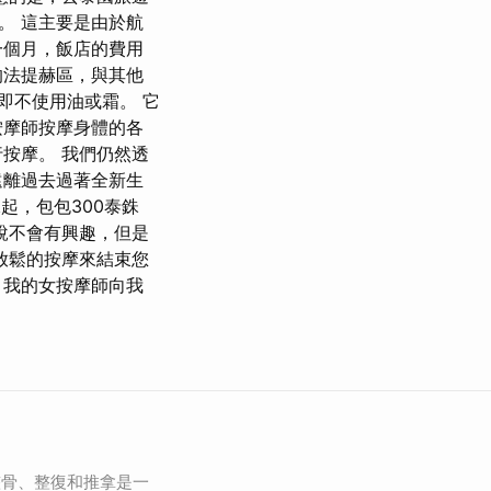
。 這主要是由於航
一個月，飯店的費用
的法提赫區，與其他
即不使用油或霜。 它
按摩師按摩身體的各
按摩。 我們仍然透
遠離過去過著全新生
起，包包300泰銖
說不會有興趣，但是
放鬆的按摩來結束您
，我的女按摩師向我
整骨、整復和推拿是一