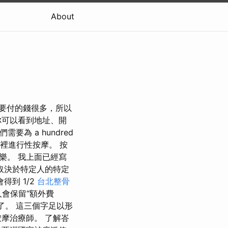
About
你要付的錢很多，所以
你可以看到地址、開
為 a hundred
這裡進行性按摩。 按
樂。 我上面已經寫
取決於特定人的特定
到 1/2
台北整骨
會保留“額外費
了。 這三個字足以形
摩治療師。 了解峇