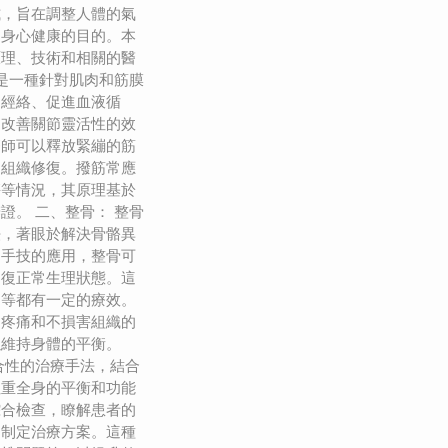
式，旨在調整人體的氣
到身心健康的目的。本
原理、技術和相關的醫
筋是一種針對肌肉和筋膜
通經絡、促進血液循
、改善關節靈活性的效
療師可以釋放緊繃的筋
進組織修復。撥筋常應
傷等情況，其原理基於
證。 二、整骨： 整骨
法，著眼於解決骨骼異
過手技的應用，整骨可
回復正常生理狀態。這
題等都有一定的療效。
起疼痛和不損害組織的
以維持身體的平衡。
合性的治療手法，結合
注重全身的平衡和功能
綜合檢查，瞭解患者的
題制定治療方案。這種