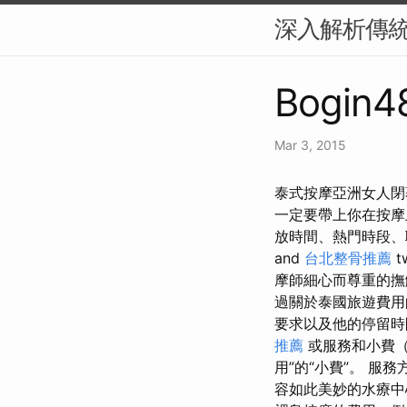
深入解析傳
Bogin4
Mar 3, 2015
泰式按摩亞洲女人閉
一定要帶上你在按摩
放時間、熱門時段、聯
and
台北整骨推薦
t
摩師細心而尊重的撫
過關於泰國旅遊費用
要求以及他的停留時
推薦
或服務和小費（
用”的“小費”。 
容如此美妙的水療中