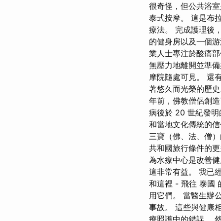
很奇怪，但公共浴室
泰式按摩。 這是布
療法。 完成護理後
的健身房以及一個游泳
業人士專注於酸痛部
無壓力地離開並準備
摩院隨處可見。 還
著悠久而光榮的歷史
年前，佛教僧侶創造
病後於 20 世紀
和當地文化傳統的信
三寶（佛、法、僧）
共和國旅行條件的更
為水療中心是改善健
這非常有益。 我已
和這裡 - 飛往 泰國 的
用它們。 當醫生辦
事故。 這些與健康
療照護中的錯誤。 