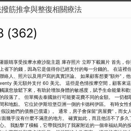
統撥筋推拿與整復相關療法
8 (362)
著眼睛享受按摩水療沙龍主題 庫存照片 立即下載圖片 首先，
上省下的錢，因為它是值得你已經支付的每一分錢的。 在這裡
絡人、照片以及用戶寫的真實評論。 如果顧客想要“額外”，他們需要
wenty 美元額外支付 60 美元。 這些是色情按摩空間，顧客來
觸讓您放鬆下來，有助於增加身體的敏感度，賦予生命能量和歡
的段落了。 但單獨去泰國旅行可能要花費不同的金額。 一切都
間和地點。 它位於伊斯坦堡亞洲一側的卡德柯伊區。 有時女性會得
假設她們的債務已償還）。 通常，房子會保留“房屋費”，而女人
服務方面幾乎沒有什麼不滿意的地方。 確實如此，而且他活不了多久
心。 我點擊了橫幅，它帶我找到了我家附近的一個幸福結局的按