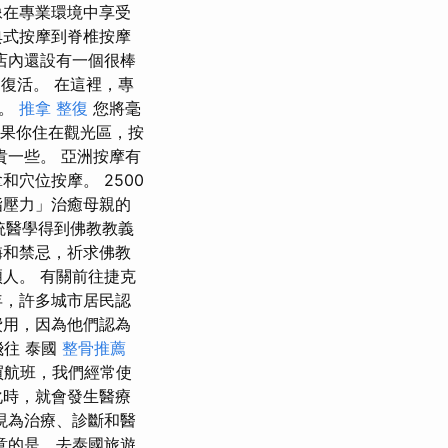
像在專業環境中享受
典式按摩到脊椎按摩
店內還設有一個很棒
中復活。 在這裡，專
摩。
推拿 整復
您將毫
如果你住在觀光區，按
貴一些。 亞洲按摩有
穴位按摩。 2500
指壓力」治癒母親的
傳統醫學得到佛教教義
誨和禁忌，祈求佛教
人。 有關前往捷克
年，許多城市居民認
費用，因為他們認為
飛往 泰國
整骨推薦
 上購買航班，我們經常使
化時，就會發生醫療
現為治療、診斷和醫
意的是，去泰國旅遊