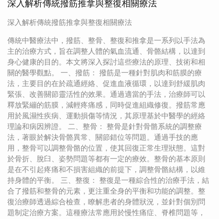
深入解析傳統撥筋推拿與整復相關療法
深入解析傳統撥筋推拿與整復相關療法
傳統中醫療法中，撥筋、整骨、整復和推拿是一系列以手法為
主的治療方式，旨在調整人體的氣血流通、骨骼結構，以達到
身心健康的目的。本文將深入探討這些療法的原理、技術和相
關的醫學觀點。 一、撥筋： 撥筋是一種針對肌肉和筋膜的療
法，主要目的在於疏通經絡、促進血液循環，以達到舒緩肌肉
緊張、改善關節靈活性的效果。通過適當的手法，治療師可以
釋放緊繃的筋膜，減輕疼痛感，同時促進組織修復。撥筋常應
用於風濕性疾病、運動損傷等情況，其原理基於中醫學的經絡
理論和病因辨證。 二、整骨： 整骨是針對骨骼系統的調整療
法，著眼於解決骨骼異常、關節錯位等問題。通過手技的應
用，整骨可以調整骨骼的位置，使其回復正常生理狀態。這對
於骨折、脫臼、姿勢問題等都有一定的療效。整骨的基本原則
是在不引起疼痛和不損害組織的前提下，調整骨骼結構，以維
持身體的平衡。 三、整復： 整復是一種綜合性的治療手法，結
合了撥筋和整骨的元素，更注重全身的平衡和功能的調整。整
復治療師透過綜合檢查，瞭解患者的身體狀況，並針對個別問
題制定治療方案。這種療法常應用於慢性痛症、脊椎問題等，