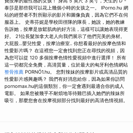
費按摩的最性感的女孩！ 身高 5 英尺 3 英寸，天生的 D -
泰莎是那些我可以花上幾個小時的女孩之一。 IPorno.hu 網
站的經營者不對所顯示的影片和圖像負責，因為它們不在伺
服器上。 史蒂芬妮是學校田徑隊的隊長，她說，她的教練
告訴她，按摩是放鬆肌肉的好方法，這樣可以讓她表現得更
好。 21位長髮加拿大老人向我們展示了他們完美的身材。
大屁股...嬰兒性愛，按摩治療室.. 你想看最好的按摩色情和
性愛影片嗎？ 在這裡您一定會找到您正在尋找的視頻，因
為您可以從 120 多個按摩色情性愛視頻中進行選擇！ 所有
這一切都完全免費，高清質量，位於最大的匈牙利色情網站
整骨推薦
PORNÓ1.hu。 您對辣妹的按摩影片或高清品質的
性愛影片感興趣嗎？ 我們有好消息給你，因為如果你訪問
pornomax.hu的這個類別，你一定會遇到最適合你的成人
電影。 如果您被幾乎不耐煩地等待雞巴插入她們的辣妹所
吸引，那麼您會在按摩視頻部分找到最好的高清色情視頻。