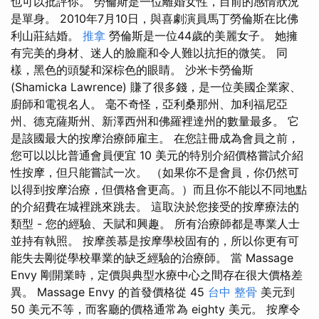
也可以批評你。 勞倫斯是一位離婚女性，目前的感情狀況
是單身。 2010年7月10日，與喜劇演員馬丁勞倫斯在比佛
利山莊結婚。
推拿
勞倫斯是一位44歲的美麗女子。 她擁
有完美的身材、迷人的臉龐和令人難以抗拒的微笑。 同
樣，黑色的頭髮和深棕色的眼睛。 沙米卡勞倫斯
(Shamicka Lawrence) 賺了很多錢，是一位美國企業家、
廚師和電視名人。 毫不奇怪，亞利桑那州、加利福尼亞
州、德克薩斯州、新澤西州和佛羅裡達州的數量最多。 它
是該國最大的按摩治療師雇主。 在您註冊成為會員之前，
您可以以比普通會員便宜 10 美元的特別介紹價格嘗試介紹
性按摩，但只能嘗試一次。 （如果你不是會員，你仍然可
以得到按摩治療，但價格會更高。）而且你不能以不同地點
的介紹費在城裡跳來跳去。 這取決於您接受的按摩療法的
類型 - 您的經驗、天賦和興趣。 所有治療師都是專業人士
並持有執照。 按摩羨慕是按摩學校固有的，所以你更有可
能失去剛從學校畢業的缺乏經驗的治療師。 當 Massage
Envy 剛開業時，定價與典型水療中心之間存在很大價格差
異。 Massage Envy 的首發價格從 45
台中 整骨
美元到
50 美元不等，而客廳的價格通常為 eighty 美元。 按摩令