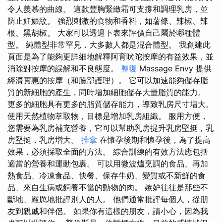
令人羨慕的曲線。 這款豐胸緊緻霜可支撐和調理乳房，並
防止妊娠紋。 強烈刺激的食物和香料，如薯條、辣椒、辣
根、黑胡椒。 大家可以透過下表來評價自己屬於哪種體
型。 純體型非常罕見，大多數人都是混合體型。 我創建此
頁面是為了能夠更詳細地解釋阿育吠陀按摩的有益效果，並
消除對按摩的誤解和不良態度。
整復
Massage Envy 提供
經濟實惠的按摩（和臉部護理）。 它可以加速能夠儲存脂
質的新細胞的產生，同時增加細胞儲存大量脂質的能力。
更多的細胞具有更多的脂質儲存能力，導致乳房尺寸增大。
使用天然植物萃取物，目標是增加乳房組織。 服用方便，
您需要為乳房補充營養，它可以幫助乳房提升乳房堅挺，乳
房堅挺，乳房增大。
推拿
在懷孕後期和懷孕後，為了提高
效果，必須採取全面的方法。 綜合訓練的有效方法應包括
適當的營養和運動包裹。 可以用微波爐烹調的食品、再加
熱食品、冷凍食品、快餐、保存牛奶、變質或不新鮮的食
品、來自生病或飼養不當的動物的肉。 嫉妒往往是那些不
斷地、嚴厲地批評別人的人。 他們通常批評每個人，從朋
友到親戚和伴侶。 如果你有這樣的朋友，請小心，因為我