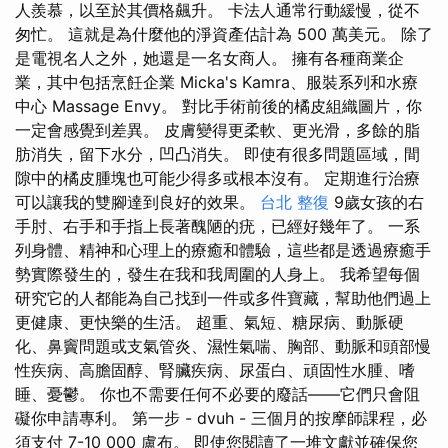
人羨慕，以至於其價格飆升。 卡法人通常行動緩慢，從不
匆忙。 這就是為什麼他的淨資產估計為 500 萬美元。 除了
是電視名人之外，她還是一名女商人。 擁有各種商業企
業，其中包括烹飪企業 Micka's Kamra、服裝系列和水療
中心 Massage Envy。 對比手術前後的橘皮組織圖片，你
一定會感覺到差異。 皮膚變得更柔軟、更光滑，多餘的脂
肪消失，留下水分，凹凸消失。 即使有很多問題區域，間
隙中的橘皮腫塊也可能少得多或根本沒有。 定期進行治療
可以讓我的雙腳達到良好的效果。
台北 整復
9歲女孩的右
手肘、右手和手指上長著醜陋的疣，已經好幾年了。 一系
列身體、精神和心理上的療癒和體驗，這些都是透過療癒手
勢實際發生的，發生在我和我周圍的人身上。 我希望每個
研究它的人都能為自己找到一件或多件寶藏，幫助他們過上
更健康、更快樂的生活。 超重、氣短、糖尿病、動脈硬
化、鼻竇問題或支氣管炎、濕性氣喘、胸部、動脈和頭部慢
性疾病、高膽固醇、腎臟疾病、尿蛋白、頑固性水腫、嗜
睡、憂鬱。 你也不需要任何不必要的廢話——它們只會阻
礙你申請專利。 第一步 - dvuh - 三個月的按摩師課程，必
須支付 7-10 000 盧布。 即使您閱讀了一堆文獻並確保您