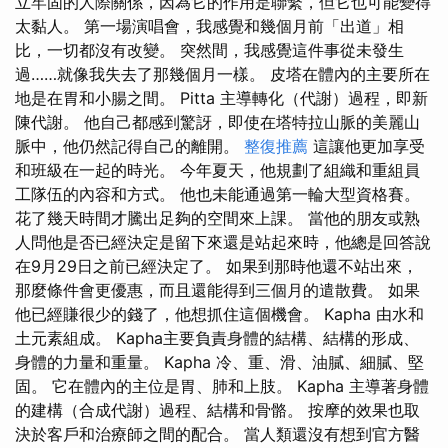
立牢固的人際關係，因為它的作用是聯繫，但它也可能變得
太黏人。 第一場演唱會，我感覺和幾個月前「出道」相
比，一切都沒有改變。 突然間，我感覺這件事從未發生
過……就像我失去了那幾個月一樣。 皮塔在體內的主要所在
地是在胃和小腸之間。 Pitta 主導轉化（代謝）過程，即新
陳代謝。 他自己都感到驚訝，即使在塔特拉山脈的美麗山
脈中，他仍然記得自己的離開。
整復推薦
這讓他更加享受
和班級在一起的時光。 今年夏天，他規劃了組織和重組員
工隊伍的內容和方式。 他也未能通過第一輪大型資格賽。
花了幾天時間才騰出足夠的空間來上課。 當他的朋友或熟
人問他是否已經決定是留下來還是站起來時，他總是回答說
在9月29日之前已經決定了。 如果到那時他還不站出來，
那麼條件會更優惠，而且還能得到三個月的遣散費。 如果
他已經賺很少的錢了，他想抓住這個機會。 Kapha 由水和
土元素組成。 Kapha主要負責身體的結構、結構的形成、
身體的力量和重量。 Kapha 冷、重、滑、油膩、細膩、堅
固。 它在體內的主位是胃、肺和上肢。 Kapha 主導著身體
的建構（合成代謝）過程、結構和骨骼。 按摩的效果也取
決於客戶和治療師之間的配合。 當人類還沒有想到官方醫