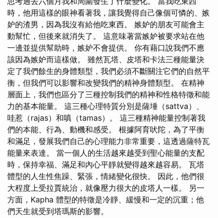
思考過去六個月我和周圍發生了什麼變化。 當我吃東西
時，他用這樣的眼神看著我，讓我覺得自己像個可憐的、嫉
妒的渣男，因為我沒有給他吃東西。 嫉妒的朋友可能會主
動幫忙，但後來就消失了。 這意味著當嫉妒被要求站在他
一邊並提供幫助時，嫉妒不會提供。 你有藉口說我們不應
該因為嫉妒而這樣做。 雖然瓦塔、皮塔和卡法三種能量決
定了我們餘生的身體類型，我們必須不斷關注它們的自然平
衡，但我們可以影響和改變我們的精神身體類型。 在精神
層面上，我們也區分了三種控制我們的精神和性格特徵和能
力的基本能量。 這三種心理特質分別是薩埵（sattva）、
哇惹（rajas）和嗔（tamas）。 這三種精神能量控制著我
們的本能、行為、動機和感受。 根據阿育吠陀，為了平衡
和滿足，發展我們自己的心理能力非常重要，這透過薩特瓦
能量來表達。 當一個人的生活越來越受到聖心能量的支配
時，保持幸福、滿足和內心平靜就變得越來越容易。 瓦塔
體型的人生性焦躁、緊張，情緒變化很快。 因此，他們很
大程度上受拉賈統治，就像壓力很大的皮塔人一樣。 另一
方面，Kapha 體型的特徵是冷靜、緩慢和一定的沉重；他
們天生就受到塔瑪斯的影響。