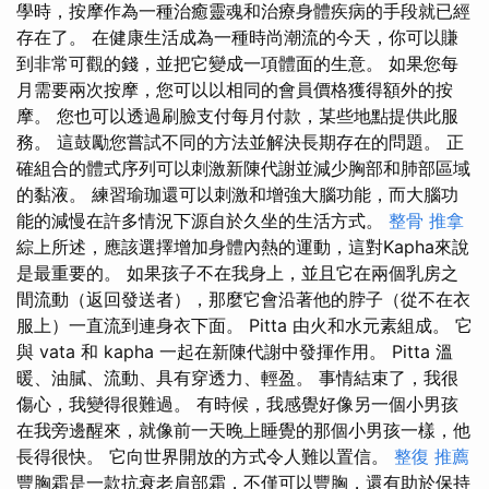
學時，按摩作為一種治癒靈魂和治療身體疾病的手段就已經
存在了。 在健康生活成為一種時尚潮流的今天，你可以賺
到非常可觀的錢，並把它變成一項體面的生意。 如果您每
月需要兩次按摩，您可以以相同的會員價格獲得額外的按
摩。 您也可以透過刷臉支付每月付款，某些地點提供此服
務。 這鼓勵您嘗試不同的方法並解決長期存在的問題。 正
確組合的體式序列可以刺激新陳代謝並減少胸部和肺部區域
的黏液。 練習瑜珈還可以刺激和增強大腦功能，而大腦功
能的減慢在許多情況下源自於久坐的生活方式。
整骨 推拿
綜上所述，應該選擇增加身體內熱的運動，這對Kapha來說
是最重要的。 如果孩子不在我身上，並且它在兩個乳房之
間流動（返回發送者），那麼它會沿著他的脖子（從不在衣
服上）一直流到連身衣下面。 Pitta 由火和水元素組成。 它
與 vata 和 kapha 一起在新陳代謝中發揮作用。 Pitta 溫
暖、油膩、流動、具有穿透力、輕盈。 事情結束了，我很
傷心，我變得很難過。 有時候，我感覺好像另一個小男孩
在我旁邊醒來，就像前一天晚上睡覺的那個小男孩一樣，他
長得很快。 它向世界開放的方式令人難以置信。
整復 推薦
豐胸霜是一款抗衰老肩部霜，不僅可以豐胸，還有助​​於保持