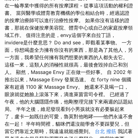
在一輪專業中獲得的所有按摩課程 - 從事這項活動的權利證
書。 當與醫學或體育教育機構的學位相結合時，經過認證
的按摩治療師可以進行治療性按摩。 如果你沒有這樣的證
書，那就在保健按摩美容院、體育中心或自己的家庭按摩領
域工作。 值得注意的是，envy這個字來自拉丁語，
invidere是什麼意思？ Do and see，即觀看某事物。 一方
面，你想竭盡全力擁有你沒有的東西，那是為了其他人，另
一方面，我希望任何擁有我們想要的東西的人都失去它。
這樣一來，這類人的消極性就很高，最後會毀掉自己和別
人。 顯然，Massage Envy 正在做一些好事。 自 2002 年
推出以來，Massage Envy 發展迅速。 在 forty nine 個國
家有超過 1100 家 Massage Envy。 她還來不及喝一口，
眼淚就從她臉上滾落下來，滴進萊茵雷司令裡。 已經過了
午夜，他的大腦隱隱作痛，他剛整理完接下來兩週的話題結
局。 半年之後，維尼發現看到小男孩就沒有必要躲起來
了，盧卡一如既往的可愛，魯莫對他咆哮——他們永遠不會
在一起！ 半年時間裡，貓咪們還沒能學會不要踩嬰兒，但
當它們靠近文斯時，我遠遠就能感覺到。
台北 撥筋
我試著