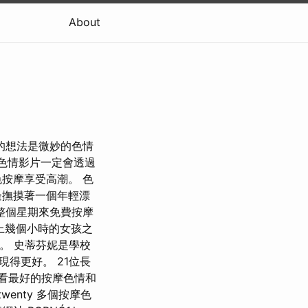
About
奮的想法是微妙的色情
，色情影片一定會透過
按摩享受高潮。 色
邊撫摸著一個年輕漂
整個星期來免費按摩
花上幾個小時的女孩之
上。 史蒂芬妮是學校
得更好。 21位長
想看最好的按摩色情和
wenty 多個按摩色