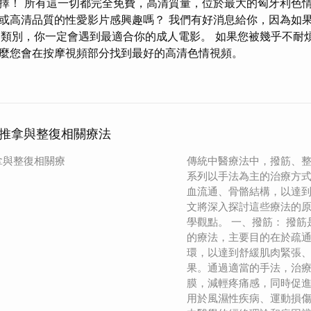
！ 所有這一切都完全免費，高清質量，位於最大的匈牙利色情網站 
或高清品質的性愛影片感興趣嗎？ 我們有好消息給你，因為如
u的這個類別，你一定會遇到最適合你的成人電影。 如果您被幾乎不
麼您會在按摩視頻部分找到最好的高清色情視頻。
推拿與整復相關療法
拿與整復相關療
傳統中醫療法中，撥筋、
系列以手法為主的治療方
血流通、骨骼結構，以達
文將深入探討這些療法的
學觀點。 一、撥筋： 撥
的療法，主要目的在於疏
環，以達到舒緩肌肉緊張
果。通過適當的手法，治
膜，減輕疼痛感，同時促
用於風濕性疾病、運動損