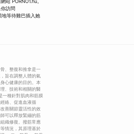
PORNÓ1.hu。
果你訪問
耐煩地等待雞巴插入她
整骨、整復和推拿是一
式，旨在調整人體的氣
到身心健康的目的。本
原理、技術和相關的醫
筋是一種針對肌肉和筋膜
通經絡、促進血液循
、改善關節靈活性的效
療師可以釋放緊繃的筋
進組織修復。撥筋常應
傷等情況，其原理基於