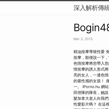
深入解析傳
Bogin4
Mar 3, 2015
精油按摩導致性愛️ 
按摩，順便說一下，它
色情按摩將您帶入您
情按摩的誘人形式將
亮的女人，一邊色情
的最性感的女孩！ 身高
一。 IPorno.
田徑隊的隊長，她說
髮加拿大老人向我們展
性愛影片嗎？ 在這裡您