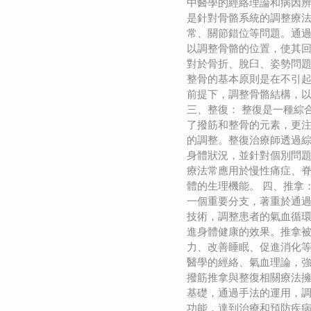
中醫學的經絡理論和病因辨
是針對骨骼系統的調整療
常、關節錯位等問題。通
以調整骨骼的位置，使其
對於骨折、脫臼、姿勢問
整骨的基本原則是在不引
前提下，調整骨骼結構，
三、整復： 整復是一種綜
了撥筋和整骨的元素，更
的調整。整復治療師透過
身體狀況，並針對個別問
療法常應用於慢性痛症、
體的生理機能。 四、推拿
一個重要分支，著重於通
技術，調整患者的氣血循
進身體健康的效果。推拿
力、改善睡眠、促進消化
醫學的經絡、氣血理論，強
撥筋推拿與整復相關療法
基礎，通過手法的運用，
功能，達到治療和預防疾