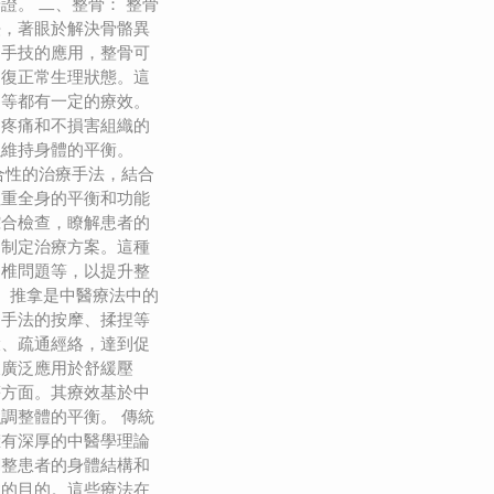
證。 二、整骨： 整骨
法，著眼於解決骨骼異
過手技的應用，整骨可
回復正常生理狀態。這
題等都有一定的療效。
起疼痛和不損害組織的
以維持身體的平衡。
合性的治療手法，結合
注重全身的平衡和功能
綜合檢查，瞭解患者的
題制定治療方案。這種
脊椎問題等，以提升整
： 推拿是中醫療法中的
過手法的按摩、揉捏等
環、疏通經絡，達到促
被廣泛應用於舒緩壓
等方面。其療效基於中
調整體的平衡。 傳統
擁有深厚的中醫學理論
調整患者的身體結構和
病的目的。這些療法在