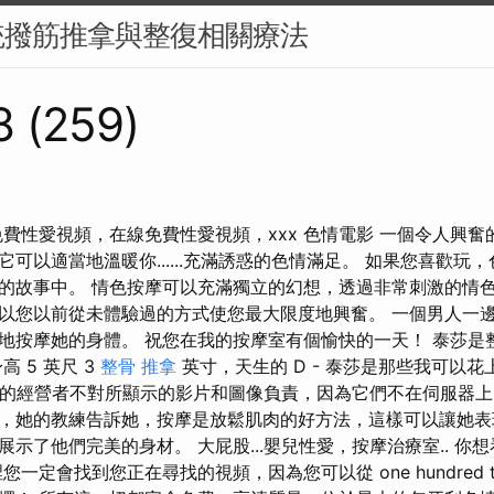
統撥筋推拿與整復相關療法
8 (259)
免費性愛視頻，在線免費性愛視頻，xxx 色情電影 一個令人興
可以適當地溫暖你......充滿誘惑的色情滿足。 如果您喜歡玩
的故事中。 情色按摩可以充滿獨立的幻想，透過非常刺激的情色
以您以前從未體驗過的方式使您最大限度地興奮。 一個男人一
地按摩她的身體。 祝您在我的按摩室有個愉快的一天！ 泰莎是
 5 英尺 3
整骨 推拿
英寸，天生的 D - 泰莎是那些我可以
hu 網站的經營者不對所顯示的影片和圖像負責，因為它們不在伺服器
，她的教練告訴她，按摩是放鬆肌肉的好方法，這樣可以讓她表現
示了他們完美的身材。 大屁股...嬰兒性愛，按摩治療室.. 你
一定會找到您正在尋找的視頻，因為您可以從 one hundred t