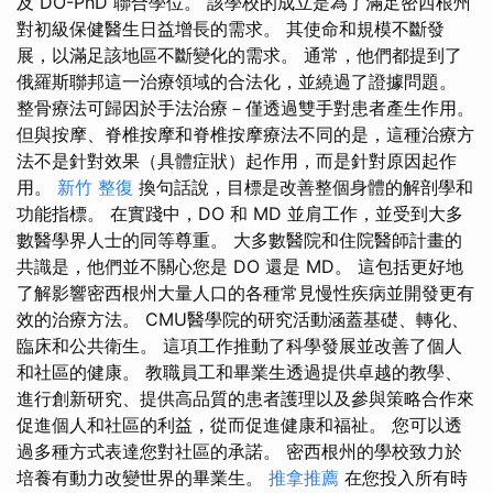
及 DO-PhD 聯合學位。 該學校的成立是為了滿足密西根州
對初級保健醫生日益增長的需求。 其使命和規模不斷發
展，以滿足該地區不斷變化的需求。 通常，他們都提到了
俄羅斯聯邦這一治療領域的合法化，並繞過了證據問題。
整骨療法可歸因於手法治療－僅透過雙手對患者產生作用。
但與按摩、脊椎按摩和脊椎按摩療法不同的是，這種治療方
法不是針對效果（具體症狀）起作用，而是針對原因起作
用。
新竹 整復
換句話說，目標是改善整個身體的解剖學和
功能指標。 在實踐中，DO 和 MD 並肩工作，並受到大多
數醫學界人士的同等尊重。 大多數醫院和住院醫師計畫的
共識是，他們並不關心您是 DO 還是 MD。 這包括更好地
了解影響密西根州大量人口的各種常見慢性疾病並開發更有
效的治療方法。 CMU醫學院的研究活動涵蓋基礎、轉化、
臨床和公共衛生。 這項工作推動了科學發展並改善了個人
和社區的健康。 教職員工和畢業生透過提供卓越的教學、
進行創新研究、提供高品質的患者護理以及參與策略合作來
促進個人和社區的利益，從而促進健康和福祉。 您可以透
過多種方式表達您對社區的承諾。 密西根州的學校致力於
培養有動力改變世界的畢業生。
推拿推薦
在您投入所有時