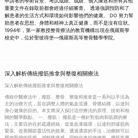
申請者的學術背景、考試成績、成績、個人陳述和所有其他
重要文件在錄取前都會經過仔細審查。 透過強調預防和了
解患者的生活方式和環境如何影響他們的健康。 DO 努力幫
助患者在思想、身體和精神上真正健康，而不是沒有症狀。
1994年，第一家教授整骨療法的教育機構出現在俄羅斯學
校史中，位於聖彼得堡—俄羅斯高等整骨醫學學院。
深入解析傳統撥筋推拿與整復相關療法
深入解析傳統撥筋推拿與整復相關療法
傳統中醫療法中，撥筋、整骨、整復和推拿是一系列以手法為
主的治療方式，旨在調整人體的氣血流通、骨骼結構，以達到
身心健康的目的。本文將深入探討這些療法的原理、技術和相
關的醫學觀點。 一、撥筋： 撥筋是一種針對肌肉和筋膜的療
法，主要目的在於疏通經絡、促進血液循環，以達到舒緩肌肉
緊張、改善關節靈活性的效果。通過適當的手法，治療師可以
釋放緊繃的筋膜，減輕疼痛感，同時促進組織修復。撥筋常應