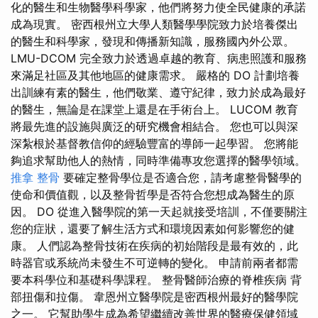
化的醫生和生物醫學科學家，他們將努力使全民健康的承諾
成為現實。 密西根州立大學人類醫學學院致力於培養傑出
的醫生和科學家，發現和傳播新知識，服務國內外公眾。
LMU-DCOM 完全致力於透過卓越的教育、病患照護和服務
來滿足社區及其他地區的健康需求。 嚴格的 DO 計劃培養
出訓練有素的醫生，他們敬業、遵守紀律，致力於成為最好
的醫生，無論是在課堂上還是在手術台上。 LUCOM 教育
將最先進的設施與廣泛的研究機會相結合。 您也可以與深
深紮根於基督教信仰的經驗豐富的導師一起學習。 您將能
夠追求幫助他人的熱情，同時準備專攻您選擇的醫學領域。
推拿 整骨
要確定整骨學位是否適合您，請考慮整骨醫學的
使命和價值觀，以及整骨哲學是否符合您想成為醫生的原
因。 DO 從進入醫學院的第一天起就接受培訓，不僅要關注
您的症狀，還要了解生活方式和環境因素如何影響您的健
康。 人們認為整骨技術在疾病的初始階段是最有效的，此
時器官或系統尚未發生不可逆轉的變化。 申請前兩者都需
要本科學位和基礎科學課程。 整骨醫師治療的脊椎疾病 背
部扭傷和拉傷。 韋恩州立醫學院是密西根州最好的醫學院
之一。 它幫助學生成為希望繼續改善世界的醫療保健領域