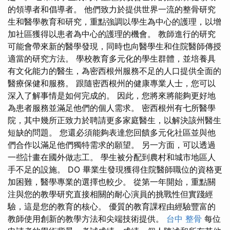
的領導者和倡導者。 他們致力於提供世界一流的整骨研究
生和醫學教育和研究，重點強調以學生為中心的護理，以增
加社區獲得以患者為中心的護理的機會。 教師進行的研究
可能會帶來新的醫學發現，同時也向醫學生和住院醫師傳授
適當的研究方法。 學校教育多元化的學生群體，並培養具
有文化能力的醫生，為密西根州服務不足的人口提供全面的
醫療保健和服務。 跟隨密西根州的健康專業人士，您可以
深入了解事情是如何完成的。 因此，您將來將能夠更好地
為患者服務並滿足他們的個人需求。 密西根州有七所醫學
院，其中幾所正致力於聘請更多家庭醫生，以解決該州醫生
短缺的問題。 您還必須能夠表達您回饋多元化社區並與他
們合作以滿足他們獨特需求的願望。 另一方面，可以透過
一些計畫在國外做志工。 學生被分配到農村和城市地區人
手不足的設施。 DO 畢業生發現獲得住院醫師職位的資格更
加困難，醫學專業的選擇也較少。 從第一年開始，重點關
注與您的教學研究直接相關的耐心演員的挑戰性但實踐經
驗，這是您的教育的核心。 優質的教育課程由經驗豐富的
教師使用創新的教學方法和尖端技術提供。
台中 整骨
每位