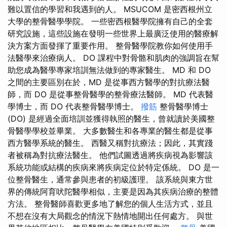
難以置信的學習和我遇到的人。 MSUCOM 是密西根州立
大學的整骨醫學學院。 一些密西根醫學院擁有自己的全套
研究設施，這些設施在發明一些世界上最廣泛使用的醫療解
決方案方面發揮了重要作用。 整骨醫學院教你如何使用手
法醫學來治療病人。 DO 課程中對骨骼和肌肉的強調旨在幫
助您成為醫學專家培訓無法做到的專家醫生。 MD 和 DO
之間的主要區別在於，MD 是從事西方醫學的對抗療法醫
師，而 DO 是從事整骨醫學的整骨療法醫師。 MD 代表醫
學博士，而 DO 代表整骨醫學博士。
撥筋
整骨醫學博士
(DO) 是經過全面培訓並獲得執照的醫生，曾就讀於美國整
骨醫學學校並畢業。 大多數醫生和各專業的醫生都是從事
西方醫學系統的醫生。 西醫又稱對抗療法；因此，其實踐
者被稱為對抗療法醫生。 他們試圖透過將疾病視為影響該
系統功能或結構的疾病來將疾病定位於特定係統。 DO 是一
位整骨醫生，通常參與患者的初級護理。 該系統與東方世
界的傳統阿育吠陀醫學相似，主要是因為其疾病治療的整體
方法。 整骨醫師喜歡更多地了解您的個人生活方式，並且
不想在沒有大局觀念的情況下熱情地開出任何處方。 與世