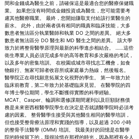
間和金錢成為醫生之前，請確保這是最適合您的醫療保健職
業。 如果您沒有時間或金錢投資成為醫生，您可能需要考
慮其他醫療職業。 最終，您開始賺取支付給該行業醫生的
薪水。 此外，由於兩者俱有相同的職責和臨床技能，大多
數患者無法區分執業醫師和執業 DO 之間的差異。 絕大多
數患者無法區分 DO 醫生和 MD 醫生之間的差異。 該大學
致力於將整骨醫學原理與最新的科學進步相結合。 ……這些
衛生專業人員必須完成多年的高等教育和多次嚴格的考試，
以及多年的密集培訓。 在校園或城市尋找志工機會，如食
物銀行、無家可歸者收容所或家庭暴力熱線，然後報名。
醫學院正在尋找願意拓展文化視野的學生。 第一年致力於
臨床前教育，第二年致力於基礎臨床見習。 在醫學院的四
年博士學位期間，學生不斷獲得實際的科學經驗。
MCAT、Casper、輪調和選修課期間遲到以及巨額財務債
務是未來密西根醫學院學生在決定是否就讀醫學院時必須考
慮的因素。 整骨醫學生接受與其他醫生相同的醫學培訓，
但也接受整骨療法原理和實踐的指導，以及超過 200 小時
的整骨手法醫學 (OMM) 培訓。 我最美好的回憶是在醫學
院的時候留下的，我很珍惜在那裡的時光，因為那裡有令人