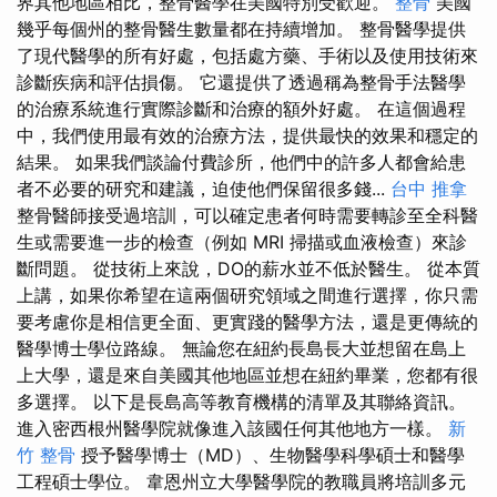
界其他地區相比，整骨醫學在美國特別受歡迎。
整骨
美國
幾乎每個州的整骨醫生數量都在持續增加。 整骨醫學提供
了現代醫學的所有好處，包括處方藥、手術以及使用技術來
診斷疾病和評估損傷。 它還提供了透過稱為整骨手法醫學
的治療系統進行實際診斷和治療的額外好處。 在這個過程
中，我們使用最有效的治療方法，提供最快的效果和穩定的
結果。 如果我們談論付費診所，他們中的許多人都會給患
者不必要的研究和建議，迫使他們保留很多錢...
台中 推拿
整骨醫師接受過培訓，可以確定患者何時需要轉診至全科醫
生或需要進一步的檢查（例如 MRI 掃描或血液檢查）來診
斷問題。 從技術上來說，DO的薪水並不低於醫生。 從本質
上講，如果你希望在這兩個研究領域之間進行選擇，你只需
要考慮你是相信更全面、更實踐的醫學方法，還是更傳統的
醫學博士學位路線。 無論您在紐約長島長大並想留在島上
上大學，還是來自美國其他地區並想在紐約畢業，您都有很
多選擇。 以下是長島高等教育機構的清單及其聯絡資訊。
進入密西根州醫學院就像進入該國任何其他地方一樣。
新
竹 整骨
授予醫學博士（MD）、生物醫學科學碩士和醫學
工程碩士學位。 韋恩州立大學醫學院的教職員將培訓多元