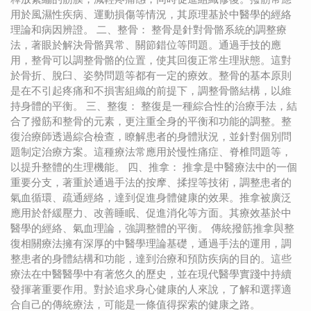
用於風濕性疾病、運動損傷等情況，其原理基於中醫學的經絡
理論和病因辨證。 二、整骨： 整骨是針對骨骼系統的調整療
法，著眼於解決骨骼異常、關節錯位等問題。通過手技的應
用，整骨可以調整骨骼的位置，使其回復正常生理狀態。這對
於骨折、脫臼、姿勢問題等都有一定的療效。整骨的基本原則
是在不引起疼痛和不損害組織的前提下，調整骨骼結構，以維
持身體的平衡。 三、整復： 整復是一種綜合性的治療手法，結
合了撥筋和整骨的元素，更注重全身的平衡和功能的調整。整
復治療師透過綜合檢查，瞭解患者的身體狀況，並針對個別問
題制定治療方案。這種療法常應用於慢性痛症、脊椎問題等，
以提升整體的生理機能。 四、推拿： 推拿是中醫療法中的一個
重要分支，著重於通過手法的按摩、揉捏等技術，調整患者的
氣血循環、疏通經絡，達到促進身體健康的效果。推拿被廣泛
應用於舒緩壓力、改善睡眠、促進消化等方面。其療效基於中
醫學的經絡、氣血理論，強調整體的平衡。 傳統撥筋推拿與整
復相關療法擁有深厚的中醫學理論基礎，通過手法的運用，調
整患者的身體結構和功能，達到治療和預防疾病的目的。這些
療法在中醫醫學中有著悠久的歷史，並在現代醫學實踐中持續
發揮著重要作用。對於追求身心健康的人來說，了解和選擇適
合自己的傳統療法，可能是一條值得探索的健康之路。