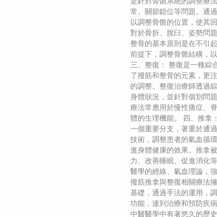
是針對骨骼系統的調整療
常、關節錯位等問題。通
以調整骨骼的位置，使其
對於骨折、脫臼、姿勢問
整骨的基本原則是在不引
前提下，調整骨骼結構，
三、整復： 整復是一種綜
了撥筋和整骨的元素，更
的調整。整復治療師透過
身體狀況，並針對個別問
療法常應用於慢性痛症、
體的生理機能。 四、推拿
一個重要分支，著重於通
技術，調整患者的氣血循
進身體健康的效果。推拿
力、改善睡眠、促進消化
醫學的經絡、氣血理論，強
撥筋推拿與整復相關療法
基礎，通過手法的運用，
功能，達到治療和預防疾
中醫醫學中有著悠久的歷