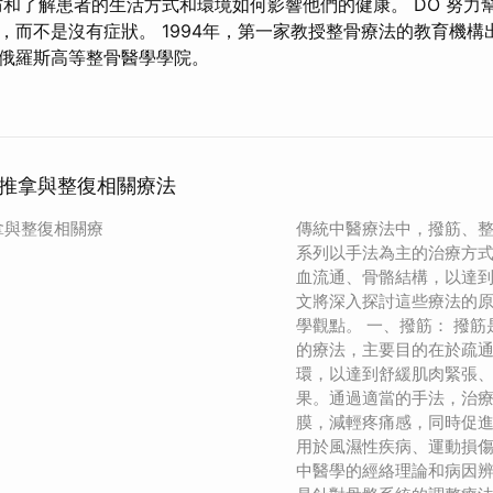
防和了解患者的生活方式和環境如何影響他們的健康。 DO 努力
，而不是沒有症狀。 1994年，第一家教授整骨療法的教育機構
俄羅斯高等整骨醫學學院。
推拿與整復相關療法
拿與整復相關療
傳統中醫療法中，撥筋、
系列以手法為主的治療方
血流通、骨骼結構，以達
文將深入探討這些療法的
學觀點。 一、撥筋： 撥
的療法，主要目的在於疏
環，以達到舒緩肌肉緊張
果。通過適當的手法，治
膜，減輕疼痛感，同時促
用於風濕性疾病、運動損
中醫學的經絡理論和病因辨