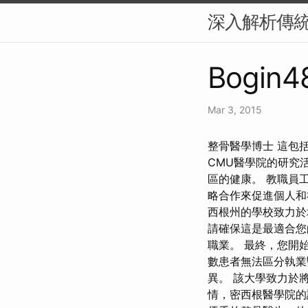
深入解析傳
Bogin48
Mar 3, 2015
整骨醫學博士 這包
CMU醫學院的研究
區的健康。 教職員
略合作來促進個人和
西根州的學校致力於
請確保這是最適合您
職業。 最終，您開
數患者無法區分執業醫
異。 該大學致力於
情，密西根醫學院的