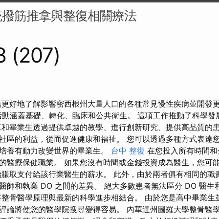
統撥筋推拿與整復相關療法
 (207)
括更好地了解影響密西根州大量人口的各種常見慢性疾病並開發
活動涵蓋基礎、轉化、臨床和公共衛生。 這項工作推動了科學發
工和畢業生透過提供卓越的教學、進行創新研究、提供高品質的
社區的利益，從而促進健康和福祉。 您可以透過多種方式表達您
培養有動力改變世界的畢業生。
台中 整復
在您投入所有時間和
的醫療保健職業。 如果您沒有時間或金錢投資成為醫生，您可
始賺取支付給該行業醫生的薪水。 此外，由於兩者俱有相同的職
師和執業 DO 之間的差異。 絕大多數患者無法區分 DO 醫生和
將整骨醫學原理與最新的科學進步相結合。 由於您是高中畢業生
評論將使您的醫學院搜尋變得容易。 內華達州圖羅大學整骨醫