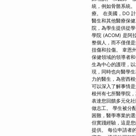
統，例如骨骼系統。
療。 在美國，DO 
醫生和其他醫療保健
院，為學生提供從學
學院 (ACOM)
整個人，而不僅僅是
扭傷和拉傷。 韋恩
保健領域的領導者和
生為中心的護理，以
現，同時也向醫學生
力的醫生，為密西根
可以深入了解事情是
根州有七所醫學院，
表達您回饋多元化社
做志工。 學生被分
困難，醫學專業的選
但實踐經驗，這是您
提供。 每位申請者