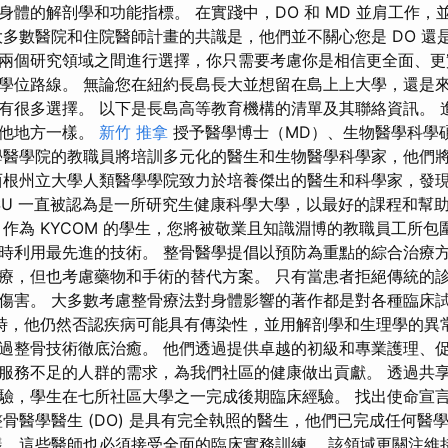
身體的解剖學和功能指標。 在實踐中，DO 和 MD 並肩工作，
多數醫院和住院醫師計畫的共識是，他們並不關心您是 DO 還是
兩個研究領域之間進行選擇，你只需要考慮你是相信更全面、更
學位路線。 無論您在紐約長島長大並想留在島上上大學，還是
有很多選擇。 以下是長島高等教育機構的清單及其聯絡資訊。 
其他地方一樣。
新竹 推拿
授予醫學博士（MD）、生物醫學科學
學醫學院的教職員將培訓多元化的醫生和生物醫學科學家，他們
西根州立大學人類醫學學院致力於培養傑出的醫生和科學家，發
TSU 一直被認為是一所研究生健康科學大學，以最好的課程和幫
 作為 KYCOM 的學生，您將被敬業且知識淵博的教職員工所
時利用最先進的技術。 整骨醫學提倡以預防為重點的綜合治療方
療，但也考慮藥物和手術的替代方案。 只有當患者拒絕傳統的
傷害。 大多數考慮整骨療法對身體影響的著作都是對各種臨床
時，他仍然否認疾病可能具有傳染性，並用解剖學和生理學的異常
過整骨技術徹底治癒。 他們透過提供卓越的初級和專業護理、
服務不足的人群的需求，為我們社區的健康做出貢獻。 透過共享發
驗，學生在七所社區大學之一完成後期臨床經驗。 找出使命宣
整骨醫學醫生 (DO) 是具有完全執照的醫生，他們已完成任何醫
樣，這些醫師也必須接受全面的臨床實務訓練。 該領域更關注維