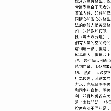
優秀的整骨醫生，他
骨醫學整合了患者的
普通內科、兒科和產
同情心和愛心的醫生
法的創始人是美國醫
如，我們教如何做—
性（每天幾分鐘），
們有大量的空閒時間
慮到這一點，但是，
容易進入，但這並不
作。 醫生每天都面
感到自豪。 DO 
結。 然而，大多數
行為規則，其結果並
方式，完成醫學學位
和同事的資格、學位
利，並且均獲得在美
過了證據問題。 整
按摩療法不同的是，