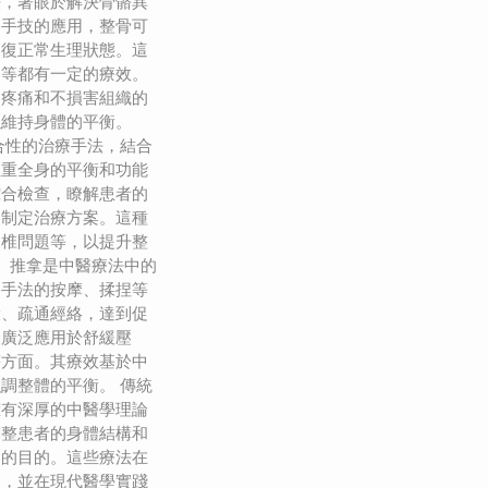
法，著眼於解決骨骼異
過手技的應用，整骨可
回復正常生理狀態。這
題等都有一定的療效。
起疼痛和不損害組織的
以維持身體的平衡。
合性的治療手法，結合
注重全身的平衡和功能
綜合檢查，瞭解患者的
題制定治療方案。這種
脊椎問題等，以提升整
： 推拿是中醫療法中的
過手法的按摩、揉捏等
環、疏通經絡，達到促
被廣泛應用於舒緩壓
等方面。其療效基於中
調整體的平衡。 傳統
擁有深厚的中醫學理論
調整患者的身體結構和
病的目的。這些療法在
史，並在現代醫學實踐