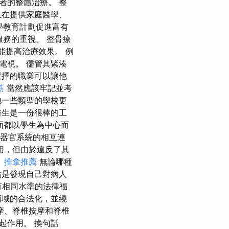
者的整體治療。 整
生在提供家庭醫學、
學教育計劃促進富有
服務的重視。 整骨療
能提高治療效果。 例
電視。 儘管其緊湊
選擇的職業可以讓他
筋
當然應該牢記並考
他一些類型的學校更
醫生是一份很棒的工
方面都以學生為中心而
有器官系統的相互連
用，但由於違反了其
。
推拿推薦
無論哪種
點是發現自己對病人
有相同水準的法律福
領域的合法化，並繞
摩、脊椎按摩和脊椎
起作用。 換句話