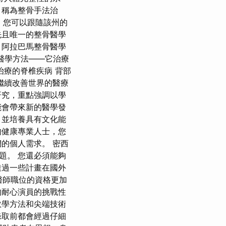
，稱為整骨手法治
是，您可以跟隨該州的
先且唯一的整骨醫學
 阿拉巴馬整骨醫學
的醫學方法——它治療
治療的脊椎疾病 背部
繼續改善世界的醫療
研究，重點強調以學
能會帶來新的醫學發
，並培養具有文化能
的健康專業人士，您
的個人需求。 密西
題。 您還必須能夠
透過一些計畫在國外
醫師職位的資格更加
的耐心演員的挑戰性
教學方法和尖端技術
錄取前都會經過仔細