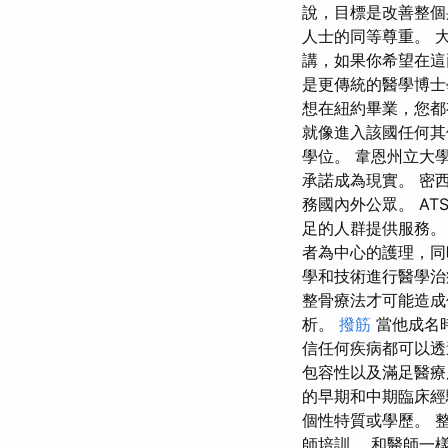
說，目標是改善整個
人士的同等尊重。 大
講，如果你希望在這
是更傳統的醫學博士
想在紐約畢業，您都
就像進入該國任何
學位。 韋恩州立大
承諾成為現實。 密
務國內外公眾。 A
足的人群提供服務。
者為中心的護理，同
學和技術進行醫學治
整骨療法才可能造成
析。
撥筋
當他成名
信任何疾病都可以透
包容性以及滿足醫療
的早期和中期臨床經
個性特質或學歷。 
師培訓。 和醫師一