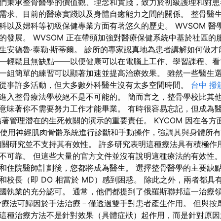
們秉承整骨醫學的價值觀、理念和實踐，致力於初級護理和對患
需求、目前的醫療實踐以及身體自癒能力之間的關係。 整骨醫
科以及婦科等初級保健專業方面有著悠久的歷史。 WVSOM 醫
的發展。 WVSOM 正在帶頭加強對醫療保健系統中基於社區的
生安德魯·泰勒·斯蒂爾。 診所的專家認真地為患者講解如何做才
—輕鬆且無缺點——以便健康可以在電腦上工作、學習課程、看
一組簡單的練習可以顯著加速並提高治療效果。 雖然一些醫生
從事許多活動，但大多數外科醫生沒有太多空閒時間。
台中 撥
進入整骨療法學校絕不是不可能的。 簡而言之，整骨學校比其
意味著你不需要努力工作才能畢業。 有時很容易忘記，但成為
臨著管理潛在的生死攸關的演示的重要責任。 KYCOM 因在各
醫師使用神經肌肉骨骼系統進行診斷和手動操作，強調其與身體所
相關研究並不支持其有效性。 許多研究表明這種療法具有積極作
不可靠。 但這些大量的官方文件並沒有說明這種療法的有效性
和住院醫師計劃後，您都將成為醫生。 選擇整骨醫學的主要缺
和校長（即 DO 相當於 MD）感到困惑。 除此之外，兩者都具
國執業的充分認可。 通常，他們都提到了俄羅斯聯邦這一治療
骨療法可歸因於手法治療－僅透過雙手對患者產生作用。 但與按
這種治療方法不是針對效果（具體症狀）起作用，而是針對原因