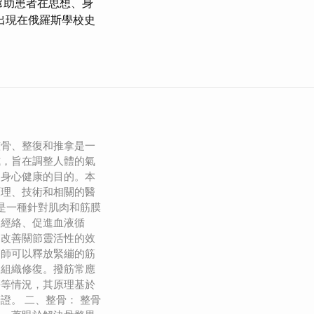
幫助患者在思想、身
出現在俄羅斯學校史
整骨、整復和推拿是一
式，旨在調整人體的氣
到身心健康的目的。本
原理、技術和相關的醫
筋是一種針對肌肉和筋膜
通經絡、促進血液循
、改善關節靈活性的效
療師可以釋放緊繃的筋
進組織修復。撥筋常應
傷等情況，其原理基於
證。 二、整骨： 整骨