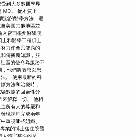
並受到大多數醫學界
 MD。 從本質上
實踐的醫學方法，還
來自美國其他地區並
進入密西根州醫學院
碩士和醫學工程碩士
將努力使全民健康的
現和傳播新知識，服
助社區的使命為服務不
包圍，他們將教您以患
法。 使用最新的科
診斷方法和治療時，
試驗數據的回顧性分
來解釋一切。 他相
促進所有人的尊嚴和
現課​​程完成兩年
言中重視哪些組織、
學專業的博士後住院醫
持人體完整性的系