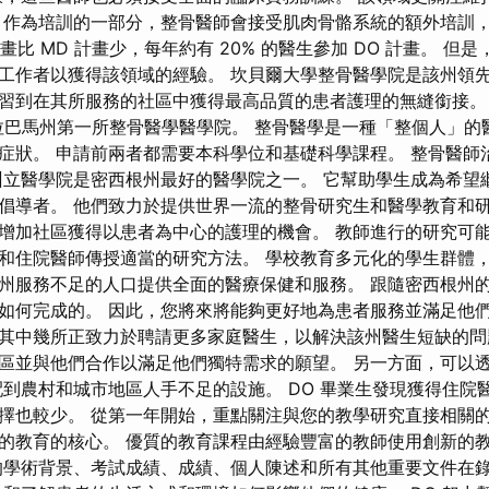
 作為培訓的一部分，整骨醫師會接受肌肉骨骼系統的額外培訓
計畫比 MD 計畫少，每年約有 20% 的醫生參加 DO 計畫。 但
工作者以獲得該領域的經驗。 坎貝爾大學整骨醫學院是該州領
習到在其所服務的社區中獲得最高品質的患者護理的無縫銜接。
 是阿拉巴馬州第一所整骨醫學醫學院。 整骨醫學是一種「整個人」
症狀。 申請前兩者都需要本科學位和基礎科學課程。 整骨醫師
州立醫學院是密西根州最好的醫學院之一。 它幫助學生成為希望
倡導者。 他們致力於提供世界一流的整骨研究生和醫學教育和
增加社區獲得以患者為中心的護理的機會。 教師進行的研究可
和住院醫師傳授適當的研究方法。 學校教育多元化的學生群體
州服務不足的人口提供全面的醫療保健和服務。 跟隨密西根州
如何完成的。 因此，您將來將能夠更好地為患者服務並滿足他們
其中幾所正致力於聘請更多家庭醫生，以解決該州醫生短缺的問
區並與他們合作以滿足他們獨特需求的願望。 另一方面，可以
配到農村和城市地區人手不足的設施。 DO 畢業生發現獲得住院
擇也較少。 從第一年開始，重點關注與您的教學研究直接相關
的教育的核心。 優質的教育課程由經驗豐富的教師使用創新的
的學術背景、考試成績、成績、個人陳述和所有其他重要文件在