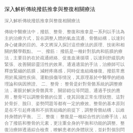
深入解析傳統撥筋推拿與整復相關療法
深入解析傳統撥筋推拿與整復相關療法
傳統中醫療法中，撥筋、整骨、整復和推拿是一系列以手法為
主的治療方式，旨在調整人體的氣血流通、骨骼結構，以達到
身心健康的目的。本文將深入探討這些療法的原理、技術和相
關的醫學觀點。 一、撥筋： 撥筋是一種針對肌肉和筋膜的療
法，主要目的在於疏通經絡、促進血液循環，以達到舒緩肌肉
緊張、改善關節靈活性的效果。通過適當的手法，治療師可以
釋放緊繃的筋膜，減輕疼痛感，同時促進組織修復。撥筋常應
用於風濕性疾病、運動損傷等情況，其原理基於中醫學的經絡
理論和病因辨證。 二、整骨： 整骨是針對骨骼系統的調整療
法，著眼於解決骨骼異常、關節錯位等問題。通過手技的應
用，整骨可以調整骨骼的位置，使其回復正常生理狀態。這對
於骨折、脫臼、姿勢問題等都有一定的療效。整骨的基本原則
是在不引起疼痛和不損害組織的前提下，調整骨骼結構，以維
持身體的平衡。 三、整復： 整復是一種綜合性的治療手法，結
合了撥筋和整骨的元素，更注重全身的平衡和功能的調整。整
復治療師透過綜合檢查，瞭解患者的身體狀況，並針對個別問