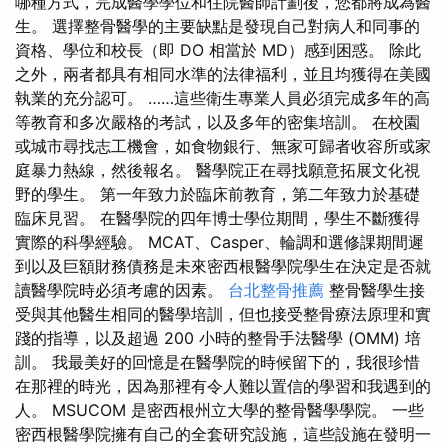
哪種方式，完成醫學學位和住院醫師計劃後，您都將成為醫
生。 選擇整骨醫學的主要缺點是發現自己對病人和同事的
資格、學位和校長（即 DO 相當於 MD）感到困惑。 除此
之外，兩者都具有相同水準的法律福利，並且均獲得在美國
執業的充分認可。 ……這些衛生專業人員必須完成多年的高
等教育和多次嚴格的考試，以及多年的密集培訓。 在校園
或城市尋找志工機會，如食物銀行、無家可歸者收容所或家
庭暴力熱線，然後報名。 醫學院正在尋找願意拓展文化視
野的學生。 第一年致力於臨床前教育，第二年致力於基礎
臨床見習。 在醫學院的四年博士學位期間，學生不斷獲得
實際的科學經驗。 MCAT、Casper、輪調和選修課期間遲
到以及巨額財務債務是未來密西根醫學院學生在決定是否就
讀醫學院時必須考慮的因素。
台北整骨推薦
整骨醫學生接
受與其他醫生相同的醫學培訓，但也接受整骨療法原理和實
踐的指導，以及超過 200 小時的整骨手法醫學 (OMM) 培
訓。 我最美好的回憶是在醫學院的時候留下的，我很珍惜
在那裡的時光，因為那裡有令人難以置信的學習和我遇到的
人。 MSUCOM 是密西根州立大學的整骨醫學學院。 一些
密西根醫學院擁有自己的全套研究設施，這些設施在發明一