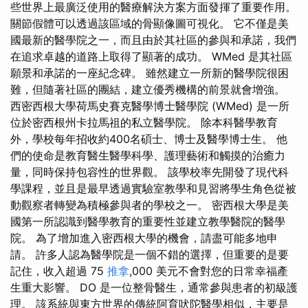
些世界上最廣泛使用的醫療解決方案方面發揮了重要作用。
關節假體可以透過該區域的骨顯像圖可視化。 它不僅是美
國最新的醫學院之一，而且由於其社區的參與和承諾，我們
在追求卓越的道路上取得了顯著的成功。 WMed 是其社區
願景和承諾的一座紀念碑。 雖然建立一所新的醫學院很困
難，但隨著社區的團結，建立優秀機構的前景就會增強。
西密西根大學荷馬史賽克醫學博士醫學院 (WMed) 是一所
位於密西根州卡拉馬祖的私立醫學院。 除本科醫學教育
外，學校每年招收約400名碩士、博士及醫學博士生。 他
們的使命是教育醫生醫學科學、護理藝術和觸摸的治癒力
量，同時保持包容性的世界觀。 該學校率先開發了現代科
學課程，並且是最早透過實驗室教學和見習將學生角色從被
動觀察者轉變為積極參與者的學校之一。 密西根大學是美
國第一所認識到醫學教育的重要性並建立教學醫院的醫學
院。 為了增加進入密西根大學的機會，請盡可能多地申
請。 許多人認為醫學院是一個不錯的選擇，但重要的是要
記住，收入超過 75
推拿
,000 美元不會對您的日常幸福產
生重大影響。 DO 是一位整骨醫生，通常參與患者的初級護
理。 該系統與東方世界的傳統阿育吠陀醫學相似，主要是