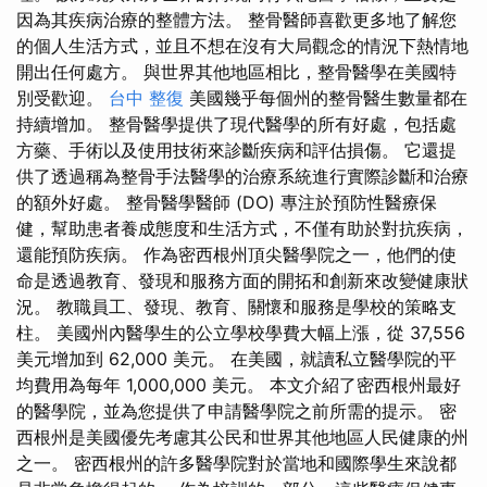
因為其疾病治療的整體方法。 整骨醫師喜歡更多地了解您
的個人生活方式，並且不想在沒有大局觀念的情況下熱情地
開出任何處方。 與世界其他地區相比，整骨醫學在美國特
別受歡迎。
台中 整復
美國幾乎每個州的整骨醫生數量都在
持續增加。 整骨醫學提供了現代醫學的所有好處，包括處
方藥、手術以及使用技術來診斷疾病和評估損傷。 它還提
供了透過稱為整骨手法醫學的治療系統進行實際診斷和治療
的額外好處。 整骨醫學醫師 (DO) 專注於預防性醫療保
健，幫助患者養成態度和生活方式，不僅有助於對抗疾病，
還能預防疾病。 作為密西根州頂尖醫學院之一，他們的使
命是透過教育、發現和服務方面的開拓和創新來改變健康狀
況。 教職員工、發現、教育、關懷和服務是學校的策略支
柱。 美國州內醫學生的公立學校學費大幅上漲，從 37,556
美元增加到 62,000 美元。 在美國，就讀私立醫學院的平
均費用為每年 1,000,000 美元。 本文介紹了密西根州最好
的醫學院，並為您提供了申請醫學院之前所需的提示。 密
西根州是美國優先考慮其公民和世界其他地區人民健康的州
之一。 密西根州的許多醫學院對於當地和國際學生來說都