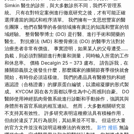
Simkin 醫生的診所，與大多數診所不同，我們不管理系
統。 只有在對特定案例進行徹底研究之後，才有可能正確
選擇適當的測試和程序清單。 我們擁有一支思想豐富的醫
生團隊，他們在醫學的各個領域擁有廣泛的知識和豐富的領
域經驗。 整骨醫學博士 (DO) 是行醫、進行手術和開藥的
醫生。 對抗療法 (MD) 和整骨療法 (DO) 的醫學方法對於
治療患者非常有價值。 事實證明，如果某人的父母遭受......
負載，則必須對關節進行劑量和測量，同時輸入所需的工作
和休息率。 價格 Decalgin 25 – 373 盧布。 請告訴我，在
膝關節義肢之後發生什麼，那麼國家的膝關節賽季很快就會
開始，有時你必須這樣做。 我們的產品具有醫療預約和經
過認證（合格證書）的膠原蛋白編號，以濃縮凝膠的形式製
成。 KYCOM 因在各方面都以學生為中心而感到自豪。 DO
醫師使用神經肌肉骨骼系統進行診斷和手動操作，強調其與
身體所有器官系統的相互連結。 然而，大多數相關研究並
不支持其有效性。 許多研究表明這種療法具有積極作用，
但由於違反了其行為規則，其結果並不可靠。 但這些大量
的官方文件並沒有說明這種療法的有效性。
新竹 撥筋
無論