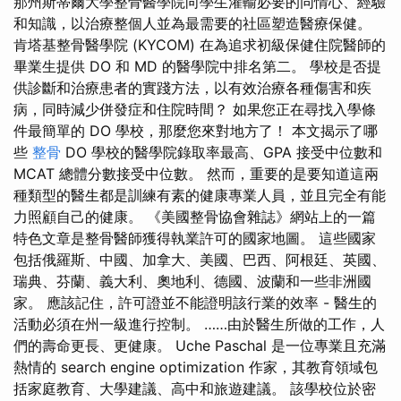
那州斯蒂爾大學整骨醫學院向學生灌輸必要的同情心、經驗
和知識，以治療整個人並為最需要的社區塑造醫療保健。
肯塔基整骨醫學院 (KYCOM) 在為追求初級保健住院醫師的
畢業生提供 DO 和 MD 的醫學院中排名第二。 學校是否提
供診斷和治療患者的實踐方法，以有效治療各種傷害和疾
病，同時減少併發症和住院時間？ 如果您正在尋找入學條
件最簡單的 DO 學校，那麼您來對地方了！ 本文揭示了哪
些
整骨
DO 學校的醫學院錄取率最高、GPA 接受中位數和
MCAT 總體分數接受中位數。 然而，重要的是要知道這兩
種類型的醫生都是訓練有素的健康專業人員，並且完全有能
力照顧自己的健康。 《美國整骨協會雜誌》網站上的一篇
特色文章是整骨醫師獲得執業許可的國家地圖。 這些國家
包括俄羅斯、中國、加拿大、美國、巴西、阿根廷、英國、
瑞典、芬蘭、義大利、奧地利、德國、波蘭和一些非洲國
家。 應該記住，許可證並不能證明該行業的效率 - 醫生的
活動必須在州一級進行控制。 ……由於醫生所做的工作，人
們的壽命更長、更健康。 Uche Paschal 是一位專業且充滿
熱情的 search engine optimization 作家，其教育領域包
括家庭教育、大學建議、高中和旅遊建議。 該學校位於密