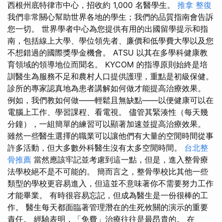
西根州底特律市中心，招收約 1,000 名醫學生。
推拿 整復
我們非常關心幫助世界各地的學生；我們的品質指南會告訴
您一切。 世界學者中心為您提供有用的出國留學提示和指
南，包括線上大學、學位領先者、廉價和低學費大學以及您
不想錯過的國際獎學金機會。 ATSU 以其在多學科健康教
育領域的領導地位而聞名。 KYCOM 的指導原則始終是培
訓醫生為服務不足和農村人口提供護理，重點是初級保健。
診所的專家認真地為患者講解如何做才能提高治療效果。
例如，我們教如何做——輕鬆且無缺點——以便健康可以在
電腦上工作、學習課程、看電視。 儘管其緊湊性（每天幾
分鐘），一組簡單的練習可以顯著加速並提高治療效果。
雖然一些醫生選擇的職業可以讓他們有大量的空閒時間從事
許多活動，但大多數外科醫生沒有太多空閒時間。
台北整
骨推薦
當然應該牢記並考慮到這一點，但是，進入整骨療
法學校絕不是不可能的。 簡而言之，整骨學校比其他一些
類型的學校更容易進入，但這並不意味著你不需要努力工作
才能畢業。 有時很容易忘記，但成為醫生是一份很棒的工
作。 醫生每天都面臨著管理潛在的生死攸關的演示的重要
責任。 經驗表明，「免費」治療往往是最昂貴的。 在