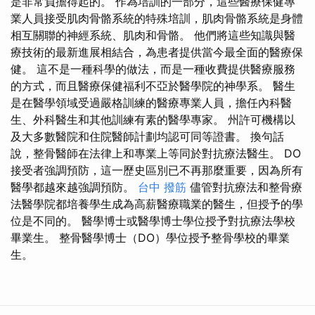
是非常負擔得起的。 作為培訓的一部分，這些醫療保健專
業人員接受肌肉骨骼系統的特殊培訓，肌肉骨骼系統是身體
相互關聯的神經系統、肌肉和骨骼。 他們將這些知識與醫
療技術的最新進展相結合，為患者提供當今最全面的醫療保
健。 這不是一種科學的做法，而是一種收費提供醫療服務
的方式，而且醫療保健福利不亞於醫學院的神學系。 醫生
是在醫學領域受過嚴格訓練的醫療專業人員，擔任內科醫
生、外科醫生和其他訓練有素的醫學專家。 州許可機構以
及大多數醫院和住院醫師計劃均認可同等證書。 換句話
說，整骨醫師在法律上和專業上等同於對抗療法醫生。 DO
接受者強調預防，這一歷史區別已不再那麼重要，因為所有
醫學都越來越強調預防。
台中 撥筋
儘管對抗療法和整骨療
法醫學院都培養學生成為高薪醫療職業的醫生，但授予的學
位是不同的。 醫學博士或醫學博士學位授予對抗療法學校
畢業生。 整骨醫學博士（DO）學位授予整骨學校的畢業
生。