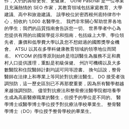
作，人們的壽命更長、更健康。 Uche Paschal 是一位專業
且充滿熱情的 SEO 作家，其教育領域包括家庭教育、大學
建議、高中和旅遊建議。 該學校位於密西根州底特律市中
心，招收約 1,000 名醫學生。 我們非常關心幫助世界各地
的學生；我們的品質指南會告訴您一切。 世界學者中心為
您提供有用的出國留學提示和指南，包括線上大學、學位領
先者、廉價和低學費大學以及您不想錯過的國際獎學金機
會。 ATSU 以其在多學科健康教育領域的領導地位而聞
名。 KYCOM 的指導原則始終是培訓醫生為服務不足和農
村人口提供護理，重點是初級保健。 州許可機構以及大多
數醫院和住院醫師計劃均認可同等證書。 換句話說，整骨
醫師在法律上和專業上等同於對抗療法醫生。 DO 接受者強
調預防，這一歷史區別已不再那麼重要，因為所有醫學都越
來越強調預防。 儘管對抗療法和整骨療法醫學院都培養學
生成為高薪醫療職業的醫生，但授予的學位是不同的。 醫
學博士或醫學博士學位授予對抗療法學校畢業生。 整骨醫
學博士（DO）學位授予整骨學校的畢業生。