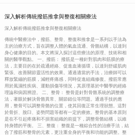
深入解析傳統撥筋推拿與整復相關療法
深入解析傳統撥筋推拿與整復相關療法
傳統中醫療法中，撥筋、整骨、整復和推拿是一系列以手法為
主的治療方式，旨在調整人體的氣血流通、骨骼結構，以達到
身心健康的目的。本文將深入探討這些療法的原理、技術和相
關的醫學觀點。 一、撥筋： 撥筋是一種針對肌肉和筋膜的療
法，主要目的在於疏通經絡、促進血液循環，以達到舒緩肌肉
緊張、改善關節靈活性的效果。通過適當的手法，治療師可以
釋放緊繃的筋膜，減輕疼痛感，同時促進組織修復。撥筋常應
用於風濕性疾病、運動損傷等情況，其原理基於中醫學的經絡
理論和病因辨證。 二、整骨： 整骨是針對骨骼系統的調整療
法，著眼於解決骨骼異常、關節錯位等問題。通過手技的應
用，整骨可以調整骨骼的位置，使其回復正常生理狀態。這對
於骨折、脫臼、姿勢問題等都有一定的療效。整骨的基本原則
是在不引起疼痛和不損害組織的前提下，調整骨骼結構，以維
持身體的平衡。 三、整復： 整復是一種綜合性的治療手法，結
合了撥筋和整骨的元素，更注重全身的平衡和功能的調整。整