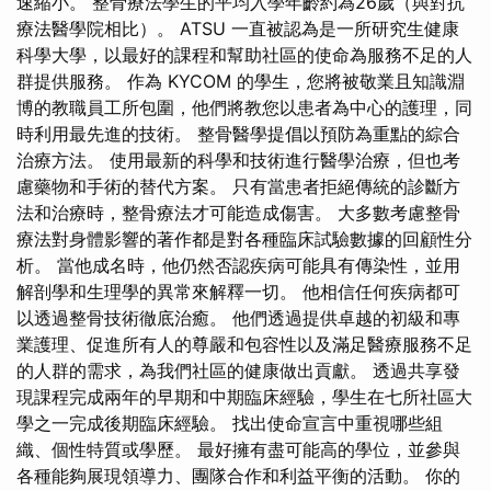
速縮小。 整骨療法學生的平均入學年齡約為26歲（與對抗
療法醫學院相比）。 ATSU 一直被認為是一所研究生健康
科學大學，以最好的課程和幫助社區的使命為服務不足的人
群提供服務。 作為 KYCOM 的學生，您將被敬業且知識淵
博的教職員工所包圍，他們將教您以患者為中心的護理，同
時利用最先進的技術。 整骨醫學提倡以預防為重點的綜合
治療方法。 使用最新的科學和技術進行醫學治療，但也考
慮藥物和手術的替代方案。 只有當患者拒絕傳統的診斷方
法和治療時，整骨療法才可能造成傷害。 大多數考慮整骨
療法對身體影響的著作都是對各種臨床試驗數據的回顧性分
析。 當他成名時，他仍然否認疾病可能具有傳染性，並用
解剖學和生理學的異常來解釋一切。 他相信任何疾病都可
以透過整骨技術徹底治癒。 他們透過提供卓越的初級和專
業護理、促進所有人的尊嚴和包容性以及滿足醫療服務不足
的人群的需求，為我們社區的健康做出貢獻。 透過共享發
現課​​程完成兩年的早期和中期臨床經驗，學生在七所社區大
學之一完成後期臨床經驗。 找出使命宣言中重視哪些組
織、個性特質或學歷。 最好擁有盡可能高的學位，並參與
各種能夠展現領導力、團隊合作和利益平衡的活動。 你的