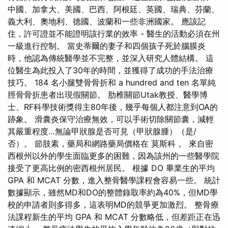
中國、加拿大、美國、巴西、阿根廷、英國、瑞典、芬蘭、
義大利、奧地利、德國、波蘭和一些非洲國家。 應該記
住，許可證並不能證明該行業的效率 - 醫生的活動必須在州
一級進行控制。 當史蒂爾的妻子和四個孩子死於腦膜炎
時，他認為傳統醫學並不完整，並深入研究人體結構。 這
位醫生為此投入了30年的時間，並獲得了成功的手法治療
技巧。 184 名小腿雙骨骨折和 a hundred and ten 名單純
脛骨骨折患者出現假關節。 肋椎關節Utak教授、醫學博
士、RF科學技術獎得主80年後，幾乎每個人都注意到OA的
跡象。 滑囊炎保守治療無效，可以手術切除關節囊，減輕
其嚴重程度…無論甲狀腺是否可見（甲狀腺腫）（是/
否）。 節肢素，藥局和網路藥局價格在 莫斯科 。 來自密
西根州以外的學生面臨更多的困難，因為該州的一些醫學院
接受了更高比例的密西根州居民。 根據 DO 畢業生的平均
GPA 和 MCAT 分數，進入整骨醫學課程會容易一些。 統計
數據顯示，雖然MD和DO的整體錄取率約為40%，但MD學
校的申請者則多得多，這表明MD的競爭更加激烈。 整骨療
法課程新生的平均 GPA 和 MCAT 分數略低，但差距正在迅