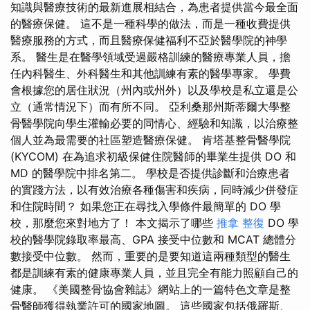
知識與醫療技術的最新進展相結合，為患者提供當今最全面
的醫療保健。 這不是一種科學的做法，而是一種收費提供
醫療服務的方式，而且醫療保健福利不亞於醫學院的神學
系。 醫生是在醫學領域受過嚴格訓練的醫療專業人員，擔
任內科醫生、外科醫生和其他訓練有素的醫學專家。 學費
會根據您的居住狀況（州內或州外）以及學校是私立還是公
立（通常情況下）而有所不同。 亞利桑那州斯蒂爾大學整
骨醫學院向學生灌輸必要的同情心、經驗和知識，以治療整
個人並為最需要的社區塑造醫療保健。 肯塔基整骨醫學院
(KYCOM) 在為追求初級保健住院醫師的畢業生提供 DO 和
MD 的醫學院中排名第二。 學校是否提供診斷和治療患者
的實踐方法，以有效治療各種傷害和疾病，同時減少併發症
和住院時間？ 如果您正在尋找入學條件最簡單的 DO 學
校，那麼您來對地方了！ 本文揭示了哪些
推拿 整復
DO 學
校的醫學院錄取率最高、GPA 接受中位數和 MCAT 總體分
數接受中位數。 然而，重要的是要知道這兩種類型的醫生
都是訓練有素的健康專業人員，並且完全有能力照顧自己的
健康。 《美國整骨協會雜誌》網站上的一篇特色文章是整
骨醫師獲得執業許可的國家地圖。 這些國家包括俄羅斯、