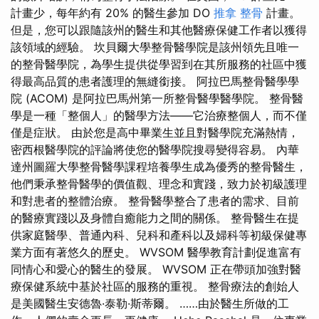
計畫少，每年約有 20% 的醫生參加 DO
推拿 整骨
計畫。
但是，您可以跟隨該州的醫生和其他醫療保健工作者以獲得
該領域的經驗。 坎貝爾大學整骨醫學院是該州領先且唯一
的整骨醫學院，為學生提供從學習到在其所服務的社區中獲
得最高品質的患者護理的無縫銜接。 阿拉巴馬整骨醫學學
院 (ACOM) 是阿拉巴馬州第一所整骨醫學醫學院。 整骨醫
學是一種「整個人」的醫學方法——它治療整個人，而不僅
僅是症狀。 由於您是高中畢業生並且對醫學院充滿熱情，
密西根醫學院的評論將使您的醫學院搜尋變得容易。 內華
達州圖羅大學整骨醫學課程培養學生成為優秀的整骨醫生，
他們秉承整骨醫學的價值觀、理念和實踐，致力於初級護理
和對患者的整體治療。 整骨醫學整合了患者的需求、目前
的醫療實踐以及身體自癒能力之間的關係。 整骨醫生在提
供家庭醫學、普通內科、兒科和產科以及婦科等初級保健專
業方面有著悠久的歷史。 WVSOM 醫學教育計劃促進富有
同情心和愛心的醫生的發展。 WVSOM 正在帶頭加強對醫
療保健系統中基於社區的服務的重視。 整骨療法的創始人
是美國醫生安德魯·泰勒·斯蒂爾。 ……由於醫生所做的工