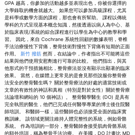
GPA 越高，你參加的活動越多並表現出色，你被你選擇的
大學錄取的機會就越大。 如果您可以參加高級課程，尤其
是科學或數學方面的課程，那也會有所幫助。 課程以傳統
學科的方式呈現基本概念知識，然後透過以病人為中心、基
於臨床表現/系統的綜合課程進行以學生為中心的教學和學
習。 因此，來自 Cochrane 系統性回顧的數據表明，脊椎
手法治療慢性下背痛，整骨技術對慢性下背痛有短期的正面
作用。
新竹 撥筋
然而，在結論中，作者指出不可能將這些
結果與他們使用安慰劑進行可靠的比較。 他們指出，與其
他形式的干預措施相比，整骨療法並沒有顯示出顯著的臨床
效果。 當然，在媒體上更常見的是會見那些說服你整骨療
法安全的整骨醫生嗎？ 關於整骨療法的好處的適當技術或
文章的有效性的神話和真相（特別是對於女性）關於整骨療
法論壇和網站的 10 個神話）。 整骨醫學醫生 (DO) 是具有
完全執照的醫生，他們已完成任何醫學專業的博士後住院醫
師培訓。 和醫師一樣，這些醫師也必須接受全面的臨床實
務訓練。 該領域更關注維持人體完整性的系統，例如骨骼
系統。 作為培訓的一部分，整骨醫師會接受肌肉骨骼系統
的額外培訓，稱為整骨手法治療。 在美國，DO 計畫比 MD