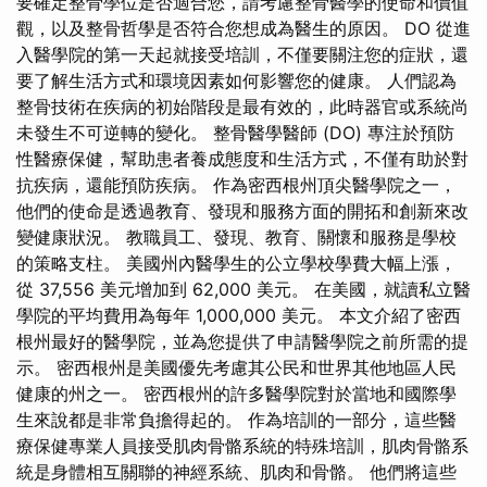
要確定整骨學位是否適合您，請考慮整骨醫學的使命和價值
觀，以及整骨哲學是否符合您想成為醫生的原因。 DO 從進
入醫學院的第一天起就接受培訓，不僅要關注您的症狀，還
要了解生活方式和環境因素如何影響您的健康。 人們認為
整骨技術在疾病的初始階段是最有效的，此時器官或系統尚
未發生不可逆轉的變化。 整骨醫學醫師 (DO) 專注於預防
性醫療保健，幫助患者養成態度和生活方式，不僅有助於對
抗疾病，還能預防疾病。 作為密西根州頂尖醫學院之一，
他們的使命是透過教育、發現和服務方面的開拓和創新來改
變健康狀況。 教職員工、發現、教育、關懷和服務是學校
的策略支柱。 美國州內醫學生的公立學校學費大幅上漲，
從 37,556 美元增加到 62,000 美元。 在美國，就讀私立醫
學院的平均費用為每年 1,000,000 美元。 本文介紹了密西
根州最好的醫學院，並為您提供了申請醫學院之前所需的提
示。 密西根州是美國優先考慮其公民和世界其他地區人民
健康的州之一。 密西根州的許多醫學院對於當地和國際學
生來說都是非常負擔得起的。 作為培訓的一部分，這些醫
療保健專業人員接受肌肉骨骼系統的特殊培訓，肌肉骨骼系
統是身體相互關聯的神經系統、肌肉和骨骼。 他們將這些