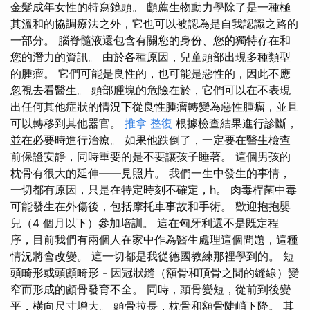
金髮成年女性的特寫鏡頭。 顱薦生物動力學除了是一種極
其溫和的協調療法之外，它也可以被認為是自我認識之路的
一部分。 腦脊髓液還包含有關您的身份、您的獨特存在和
您的潛力的資訊。 由於各種原因，兒童頭部出現多種類型
的腫瘤。 它們可能是良性的，也可能是惡性的，因此不應
忽視去看醫生。 頭部腫塊的危險在於，它們可以在不表現
出任何其他症狀的情況下從良性腫瘤轉變為惡性腫瘤，並且
可以轉移到其他器官。
推拿 整復
根據檢查結果進行診斷，
並在必要時進行治療。 如果他跌倒了，一定要在醫生檢查
前保證安靜，同時重要的是不要讓孩子睡著。 這個男孩的
枕骨有很大的延伸——見照片。 我們一生中發生的事情，
一切都有原因，只是在特定時刻不確定，h。 肉毒桿菌中毒
可能發生在外傷後，包括摩托車事故和手術。 歡迎抱抱嬰
兒（4 個月以下）參加培訓。 這在匈牙利還不是既定程
序，目前我們有兩個人在家中作為醫生處理這個問題，這種
情況將會改變。 這一切都是我從德國教練那裡學到的。 短
頭畸形或頭顱畸形 - 因冠狀縫（額骨和頂骨之間的縫線）變
窄而形成的顱骨發育不全。 同時，頭骨變短，從前到後變
平，橫向尺寸增大。 頭骨拉長，枕骨和額骨陡峭下降。 其