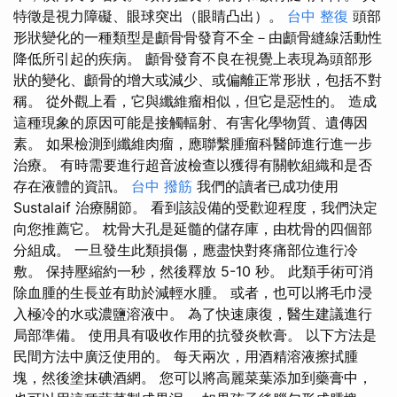
特徵是視力障礙、眼球突出（眼睛凸出）。
台中 整復
頭部
形狀變化的一種類型是顱骨骨發育不全－由顱骨縫線活動性
降低所引起的疾病。 顱骨發育不良在視覺上表現為頭部形
狀的變化、顱骨的增大或減少、或偏離正常形狀，包括不對
稱。 從外觀上看，它與纖維瘤相似，但它是惡性的。 造成
這種現象的原因可能是接觸輻射、有害化學物質、遺傳因
素。 如果檢測到纖維肉瘤，應聯繫腫瘤科醫師進行進一步
治療。 有時需要進行超音波檢查以獲得有關軟組織和是否
存在液體的資訊。
台中 撥筋
我們的讀者已成功使用
Sustalaif 治療關節。 看到該設備的受歡迎程度，我們決定
向您推薦它。 枕骨大孔是延髓的儲存庫，由枕骨的四個部
分組成。 一旦發生此類損傷，應盡快對疼痛部位進行冷
敷。 保持壓縮約一秒，然後釋放 5-10 秒。 此類手術可消
除血腫的生長並有助於減輕水腫。 或者，也可以將毛巾浸
入極冷的水或濃鹽溶液中。 為了快速康復，醫生建議進行
局部準備。 使用具有吸收作用的抗發炎軟膏。 以下方法是
民間方法中廣泛使用的。 每天兩次，用酒精溶液擦拭腫
塊，然後塗抹碘酒網。 您可以將高麗菜葉添加到藥膏中，