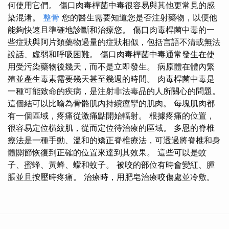
何使用它們。 傷口肉毒桿菌中毒很容易與其他更常見的感
染混淆。
整骨
您的醫生需要知道您是否注射藥物，以便他
能夠快速且準確地診斷和治療您。 傷口肉毒桿菌中毒的一
些症狀與阿片類藥物過量的症狀相似，包括言語不清或無法
說話、虛弱和呼吸困難。 傷口肉毒桿菌中毒通常發生在使
用受污染藥物後幾天，而不是立即發生。 病原體在體內繁
殖並產生毒素需要幾天甚至幾週的時間。 肉毒桿菌中毒是
一種可能致命的疾病，是注射非法毒品的人所關心的問題。
這個結可以比喻為骨骼肌內持續痙攣的肌肉。 每塊肌肉都
有一個區域，疼痛從激痛點開始輻射。 根據疼痛的位置，
很容易定位橫紋肌，從而定位待治療的區域。 多恩的脊椎
療法是一種手動、溫和的矯正脊椎療法，可透過將脊椎和身
體關節恢復到正確的位置來達到其效果。 這些可以是蚊
子、蜜蜂、黃蜂、蠓和蚊子。 被咬的部位有時會變紅、腫
脹並且按壓時疼痛。 治療時，用肥皂治療咬傷處並冷敷。