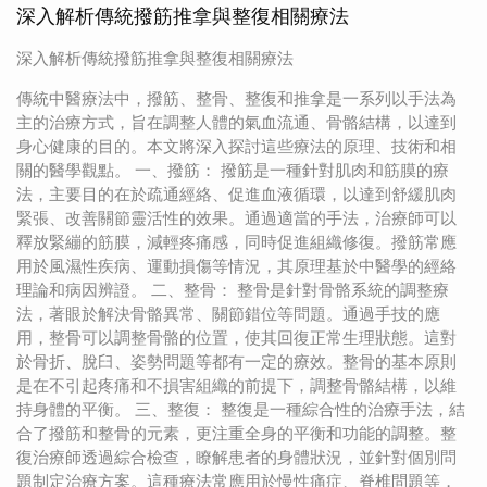
深入解析傳統撥筋推拿與整復相關療法
深入解析傳統撥筋推拿與整復相關療法
傳統中醫療法中，撥筋、整骨、整復和推拿是一系列以手法為
主的治療方式，旨在調整人體的氣血流通、骨骼結構，以達到
身心健康的目的。本文將深入探討這些療法的原理、技術和相
關的醫學觀點。 一、撥筋： 撥筋是一種針對肌肉和筋膜的療
法，主要目的在於疏通經絡、促進血液循環，以達到舒緩肌肉
緊張、改善關節靈活性的效果。通過適當的手法，治療師可以
釋放緊繃的筋膜，減輕疼痛感，同時促進組織修復。撥筋常應
用於風濕性疾病、運動損傷等情況，其原理基於中醫學的經絡
理論和病因辨證。 二、整骨： 整骨是針對骨骼系統的調整療
法，著眼於解決骨骼異常、關節錯位等問題。通過手技的應
用，整骨可以調整骨骼的位置，使其回復正常生理狀態。這對
於骨折、脫臼、姿勢問題等都有一定的療效。整骨的基本原則
是在不引起疼痛和不損害組織的前提下，調整骨骼結構，以維
持身體的平衡。 三、整復： 整復是一種綜合性的治療手法，結
合了撥筋和整骨的元素，更注重全身的平衡和功能的調整。整
復治療師透過綜合檢查，瞭解患者的身體狀況，並針對個別問
題制定治療方案。這種療法常應用於慢性痛症、脊椎問題等，