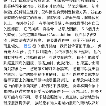
也可以用這種蔬菜製成果泥。 如果孩子後腦勺形成腫塊，
且長時間不會消失，並且有其他症狀，請諮詢醫生。 初步
檢查由兒科醫生進行，兒科醫生負責制定檢查方案，並在必
要時轉介給特定的專家。 腦腔內部，表面光滑，腦幹位於
其上。 在外側部分，有兩個枕骨髁，每個枕骨髁都有自己
的關節面。 它們與第一塊椎骨一起形成關節。 5-6個月大
的時候，我們定期喝Elcar和Aquadetrim，現在我各餵3
滴，兩次治療透過按摩。 在發展過程中，孩子不僅落後，
而且領先。
撥筋
從 9 個月開始，我們就帶著把手跑步，獨
自走 3-4 步，從 7 個月開始，我們在嬰兒床上起床。 他的
機動性很強，滑動得很好，可以雙腳站立。 孩子可能會受
到嚴重頭痛的困擾，頭痛加劇，食慾消失。 如果至少出現
所列跡象之一，您應該立即呼叫救護車。 您也可以提出新
的問題，我們的醫生稍後會解答。 您也可以在本頁或本站
搜尋頁面上的類似問題中搜尋重要資訊。 如果您向社交網
路上的朋友推薦我們，我們將不勝感激。 肉毒桿菌食物中
毒的症狀通常在食用受污染的食物後一小時內出現，但潛伏
期可能有所不同。 尋求醫療照護時，應直接、誠實地對待
醫療服務提供者。 描述您在過去兩週內服用的藥物以及如