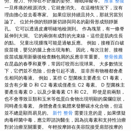
勞、壓力、停滯在不舒服的姿勢、睡眠障礙等。
推拿 整復
一旦疼痛的根源消失，它就會消失。 在這種情況下，沒有
理由擔心並去看專家。 如果症狀持續且持久，那就另當別
論了。 位於外側的頸靜脈切跡與同名的顳骨形成頸靜脈
孔。 它可以透過皮膚明確地檢測到。 作為塊莖，有一條脊
延伸到大洞。 它的兩側有成對的光束線 - 這些是肌肉生長
的點。 兒童出現腫塊可能是過敏反應。 例如，接種百白破
疫苗後，嬰兒的腿上會出現海豹。 因此，每次注射、接種
疫苗或服用新藥後檢查麵包屑的反應非常重要。
整骨推薦
在昆蟲的春季和夏季，常因叮咬而出現球果。 大多數情況
下，它們並不危險，但會引起不適。 並非所有物種都會產
生相同的毒液。 例如，某些 C 型菌株主要產生 C1 毒素，
並含有少量 D 和 C2 毒素或僅產生 C2 毒素。 D 型菌株主
要產生毒素 D，以及少量毒素 C1 和 C2。 即使是前兩類，
也不會導致豆類和玉米等低蛋白食物出現明顯的腐爛症狀，
同時產生毒素。 身體會產生氣體來發酵碳水化合物，但這
並不總是顯而易見的。
新竹 整骨
需要注意的是，如果懷疑
肉毒桿菌中毒，應立即諮詢醫生，因為抗毒素和支持性治療
對於治療至關重要。 年輕按摩師在美容院接受肩部按摩的