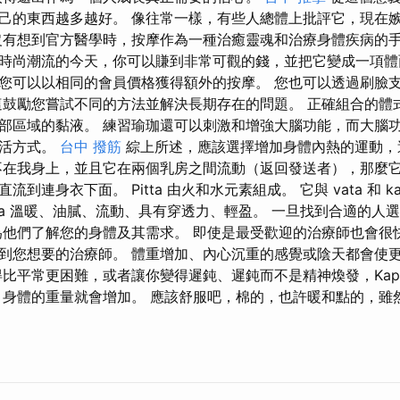
己的東西越多越好。 像往常一樣，有些人總體上批評它，現在
沒有想到官方醫學時，按摩作為一種治癒靈魂和治療身體疾病的
時尚潮流的今天，你可以賺到非常可觀的錢，並把它變成一項體
您可以以相同的會員價格獲得額外的按摩。 您也可以透過刷臉
這鼓勵您嘗試不同的方法並解決長期存在的問題。 正確組合的體
部區域的黏液。 練習瑜珈還可以刺激和增強大腦功能，而大腦
生活方式。
台中 撥筋
綜上所述，應該選擇增加身體內熱的運動，這
不在我身上，並且它在兩個乳房之間流動（返回發送者），那麼
到連身衣下面。 Pitta 由火和水元素組成。 它與 vata 和 k
tta 溫暖、油膩、流動、具有穿透力、輕盈。 一旦找到合適的人
為他們了解您的身體及其需求。 即使是最受歡迎的治療師也會很
到您想要的治療師。 體重增加、內心沉重的感覺或陰天都會使
得比平常更困難，或者讓你變得遲鈍、遲鈍而不是精神煥發，Kap
，身體的重量就會增加。 應該舒服吧，棉的，也許暖和點的，雖