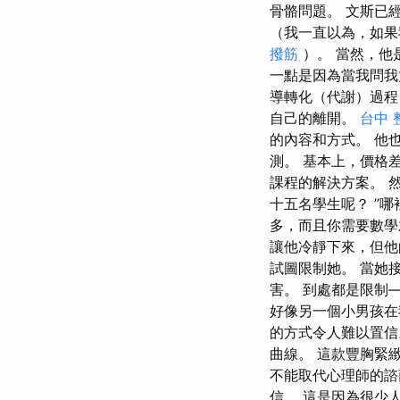
骨骼問題。 文斯已
（我一直以為，如果
撥筋
）。 當然，他
一點是因為當我問我丈
導轉化（代謝）過程
自己的離開。
台中 
的內容和方式。 他
測。 基本上，價格
課程的解決方案。 
十五名學生呢？ ”
多，而且你需要數學
讓他冷靜下來，但
試圖限制她。 當她
害。 到處都是限制
好像另一個小男孩在
的方式令人難以置
曲線。 這款豐胸緊
不能取代心理師的諮
信。 這是因為很少