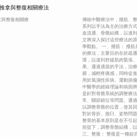
推拿與整復相關療法
拿與整復相關療
傳統中醫療法中，撥筋、
系列以手法為主的治療方
血流通、骨骼結構，以達
文將深入探討這些療法的
學觀點。 一、撥筋： 撥
的療法，主要目的在於疏
環，以達到舒緩肌肉緊張
果。通過適當的手法，治
膜，減輕疼痛感，同時促
用於風濕性疾病、運動損
中醫學的經絡理論和病因辨
是針對骨骼系統的調整療
常、關節錯位等問題。通
以調整骨骼的位置，使其
對於骨折、脫臼、姿勢問
整骨的基本原則是在不引
前提下，調整骨骼結構，
三、整復： 整復是一種綜