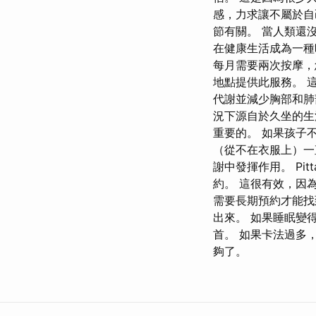
感，力求讓不屬於自
節有關。 當人類還
在健康生活成為一種
每月需要兩次按摩，
地點提供此服務。 
代謝並減少胸部和肺
況下源自於久坐的
重要的。 如果孩子
（從不在衣服上）一直流
謝中發揮作用。 Pi
約。 這很有效，因
需要長期預約才能找
出來。 如果睡眠變
首。 如果卡法過多
夠了。