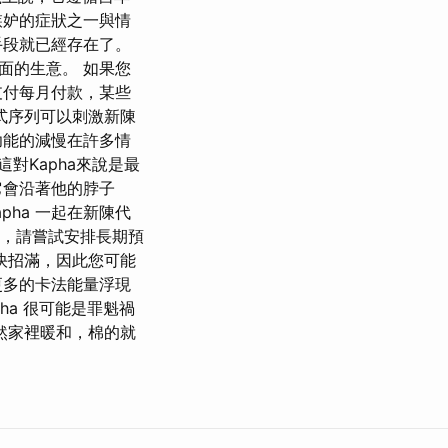
嫉妒的症狀之一與情
手段就已經存在了。
面的生意。 如果您
支付每月付款，某些
式序列可以刺激新陳
功能的減慢在許多情
對Kapha來說是最
它會沿著他的脖子
apha 一起在新陳代
選，請嘗試安排長期預
快招滿，因此您可能
更多的卡法能量浮現
ha 很可能是罪魁禍
然家裡暖和，棉的就