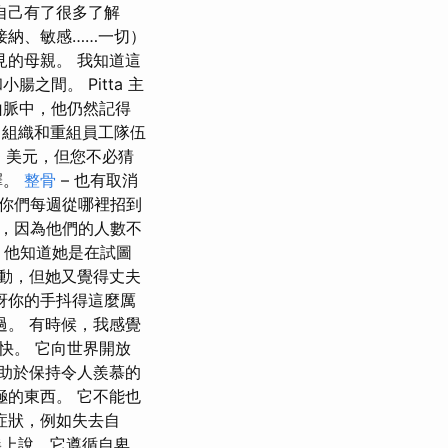
自己有了很多了解
接納、敏感……一切）
見的母親。 我知道這
間。 Pitta 主
山脈中，他仍然記得
了組織和重組員工隊伍
0 美元，但您不必猜
擇。
整骨
– 也有取消
那你們每週從哪裡招到
者，因為他們的人數不
 他知道她是在試圖
動，但她又覺得丈夫
訝你的手抖得這麼厲
過。 有時候，我感覺
快。 它向世界開放
​​於保持令人羨慕的
極的東西。 它不能也
症狀，例如失去自
上說，它遵循自卑