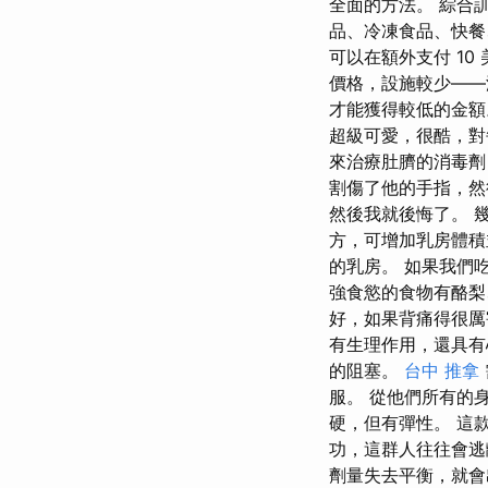
全面的方法。 綜合
品、冷凍食品、快餐
可以在額外支付 1
價格，設施較少——
才能獲得較低的金額
超級可愛，很酷，對每
來治療肚臍的消毒劑
割傷了他的手指，然
然後我就後悔了。 
方，可增加乳房體積
的乳房。 如果我們
強食慾的食物有酪梨
好，如果背痛得很厲
有生理作用，還具有
的阻塞。
台中 推拿
服。 從他們所有的
硬，但有彈性。 這
功，這群人往往會逃
劑量失去平衡，就會