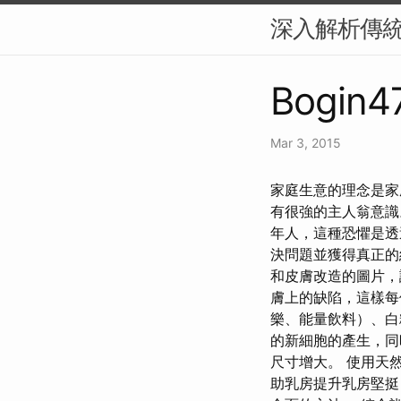
深入解析傳
Bogin4
Mar 3, 2015
家庭生意的理念是家
有很強的主人翁意識
年人，這種恐懼是透
決問題並獲得真正的
和皮膚改造的圖片，
膚上的缺陷，這樣每
樂、能量飲料）、白
的新細胞的產生，同
尺寸增大。 使用天
助乳房提升乳房堅