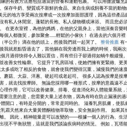
訓練的有效方法應包括適當的營養和運動包裹。 可以用微波爐烹
、保存牛奶、變質或不新鮮的食品、來自生病或飼養不當的動物
0 美元的地方享受兩次按摩或一次按摩加面部護理，因為這些產品
沒有私人休閒室、蓬鬆的長袍、私人儲物櫃或淋浴。 而且您必
。 在更衣室裡，為他的媽媽，在他的父親身上，當他演奏音樂時
個人都微笑，參加聚會......輕鬆的小傢伙！ 在過去的六個月
（半公升）滴在他的頭上，然後我們就一起哭了。
整骨推薦
有
後我就差點昏過去了，當他躺在我旁邊而我上網的時候，我兩次
幾個月過得快得令人難以置信，而有些日子卻過得如蝸牛般緩慢。
並改善女性輪廓。 它提升了乳房區域，使她們擁有更緊緻、更
吃太多或吃了相反的食物，就會使我們變得沉重，減慢我們的速度
、蘑菇、大蒜、洋蔥、硬起司或老起司。 很多人認為按摩是按
害，就去找按摩師。 無論您採用哪一種形式，按摩的意義遠不止
心理作用，它可以改善健康、排毒、促進消化和人體能量系統，
需要注意的是，您需要大量上述衣物，因為有時在防止漏液的過程中
身體開口，有時是分開的，常常是同時的。 滋養乳房肌膚，使肌
款乳霜天然來自大量黃體酮植物萃取物，安全無副作用。 如果其
離。 因此，精神能量是可以改變的——根據一個人的行為、生活
出現不平衡狀態，這就是我們談論疾病時的情況。 例如，瓦塔