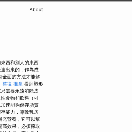
About
的東西和別人的東西
表達出來的，作為成
有全面的方法才能解
。
整復 推拿
看到塑形
您只需要永遠消除皮
激性食物和飲料（可
以加速能夠儲存脂質
儲存能力，導致乳房
補充營養，它可以幫
提高效果，必須採取