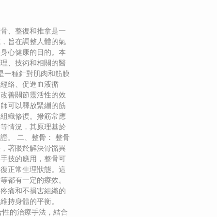
整骨、整復和推拿是一
式，旨在調整人體的氣
到身心健康的目的。本
原理、技術和相關的醫
筋是一種針對肌肉和筋膜
通經絡、促進血液循
、改善關節靈活性的效
療師可以釋放緊繃的筋
進組織修復。撥筋常應
傷等情況，其原理基於
證。 二、整骨： 整骨
法，著眼於解決骨骼異
過手技的應用，整骨可
回復正常生理狀態。這
題等都有一定的療效。
起疼痛和不損害組織的
以維持身體的平衡。
合性的治療手法，結合