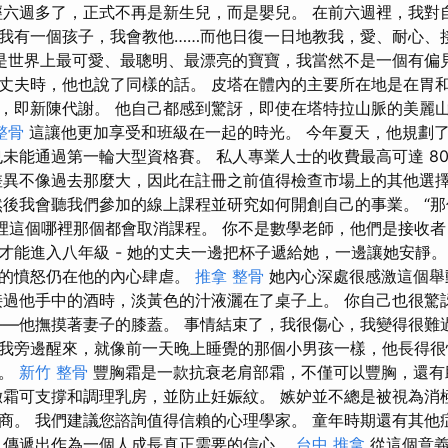
經六週多了，正式不再是新生兒，而是嬰兒。 在前六週裡，我對
我有一個孩子，我會教他……而他日復一日地教我，愛、耐心、
是世界上最可愛、最聰明、最漂亮的寶寶，我當然不是一個有偏
夫時，他也說了同樣的話。 皮塔在體內的主要所在地是在胃和小腸之
，即新陳代謝。 他自己都感到驚訝，即使在塔特拉山脈的美麗
整骨
這讓他更加享受和班級在一起的時光。 今年夏天，他規劃
也未能通過第一輪大型資格賽。 私人專業人士的收費最高可達 8
差異不像過去那麼大，因此在註冊之前值得檢查市場上的其他選
然後我會聽我們參加的線上課程並研究如何開創自己的事業。 “
哪裡這個哪裡那個都會取消課程。 你不是數學老師，他們是接收
才能進入八年級 - 她的丈夫一邊把杯子遞給她，一邊讓她安靜。
他的憤怒仍在他的內心肆虐。
推拿 整骨
她內心深處很感激這個舉
接過他手中的酒時，淡黃色的汁液灑在了桌子上。 你自己也很驚
——他撫摸著妻子的膝蓋。 事情結束了，我很傷心，我變得很難
我旁邊醒來，就像前一天晚上睡覺的那個小男孩一樣，他長得很
信。
新竹 整骨
豐胸霜是一款抗衰老肩部霜，不僅可以豐胸，還有助
緻霜可支撐和調理乳房，並防止妊娠紋。 嫉妒並不總是被視為消
商。 我們建議您諮詢值得信賴的心理學家。 童年時期還有其他
人傳遞出作為一個人成長真正需要的信心。
台中 推拿
從這個意義