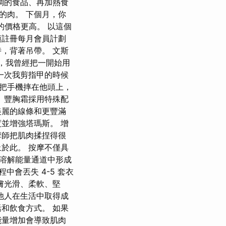
調的食品、再加熱食
的肉。 下個月，你
的價格更高。 以這個
須註冊每月會員計劃
，背著吊帶。 文斯
裡，我曾經把一開始用
一次我剪指甲的時候
把手機摔在他頭上，
 豐胸霜採用特殊配
美麗的線條和更豐滿
並增強塔瑪斯。 增
摩師把肌肉揉捏得很
於此。 按摩不僅具
溶解能量通道中形成
會丟失 4-5 套衣
膚光滑、柔軟、堅
他人在生活中取得成
和飲食方式。 如果
能量增加會導致肌肉