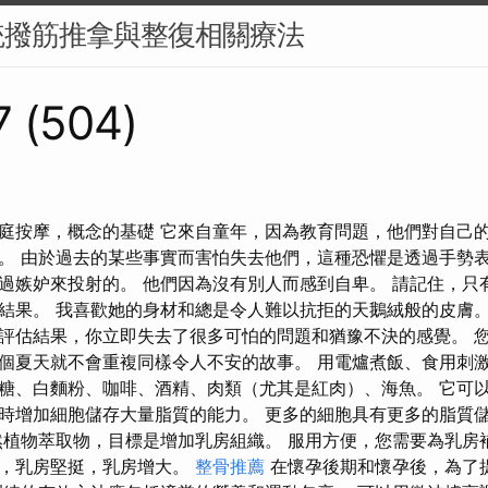
統撥筋推拿與整復相關療法
7 (504)
庭按摩，概念的基礎 它來自童年，因為教育問題，他們對自己
。 由於過去的某些事實而害怕失去他們，這種恐懼是透過手勢
過嫉妒來投射的。 他們因為沒有別人而感到自卑。 請記住，只
結果。 我喜歡她的身材和總是令人難以抗拒的天鵝絨般的皮膚
評估結果，你立即失去了很多可怕的問題和猶豫不決的感覺。 
個夏天就不會重複同樣令人不安的故事。 用電爐煮飯、食用刺
糖、白麵粉、咖啡、酒精、肉類（尤其是紅肉）、海魚。 它可
時增加細胞儲存大量脂質的能力。 更多的細胞具有更多的脂質
然植物萃取物，目標是增加乳房組織。 服用方便，您需要為乳房
挺，乳房堅挺，乳房增大。
整骨推薦
在懷孕後期和懷孕後，為了