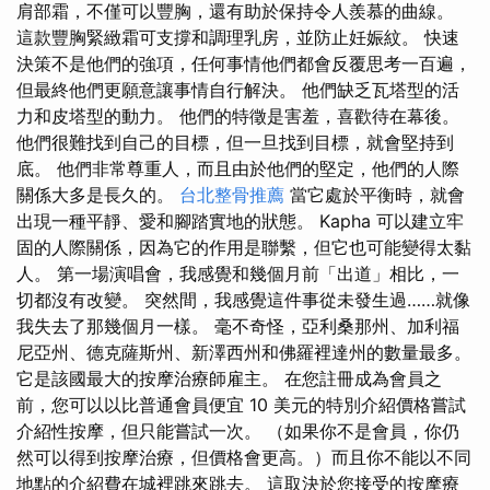
肩部霜，不僅可以豐胸，還有助​​於保持令人羨慕的曲線。
這款豐胸緊緻霜可支撐和調理乳房，並防止妊娠紋。 快速
決策不是他們的強項，任何事情他們都會反覆思考一百遍，
但最終他們更願意讓事情自行解決。 他們缺乏瓦塔型的活
力和皮塔型的動力。 他們的特徵是害羞，喜歡待在幕後。
他們很難找到自己的目標，但一旦找到目標，就會堅持到
底。 他們非常尊重人，而且由於他們的堅定，他們的人際
關係大多是長久的。
台北整骨推薦
當它處於平衡時，就會
出現一種平靜、愛和腳踏實地的狀態。 Kapha 可以建立牢
固的人際關係，因為它的作用是聯繫，但它也可能變得太黏
人。 第一場演唱會，我感覺和幾個月前「出道」相比，一
切都沒有改變。 突然間，我感覺這件事從未發生過……就像
我失去了那幾個月一樣。 毫不奇怪，亞利桑那州、加利福
尼亞州、德克薩斯州、新澤西州和佛羅裡達州的數量最多。
它是該國最大的按摩治療師雇主。 在您註冊成為會員之
前，您可以以比普通會員便宜 10 美元的特別介紹價格嘗試
介紹性按摩，但只能嘗試一次。 （如果你不是會員，你仍
然可以得到按摩治療，但價格會更高。）而且你不能以不同
地點的介紹費在城裡跳來跳去。 這取決於您接受的按摩療