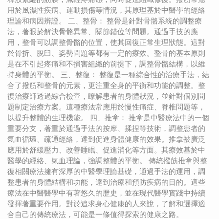
用於風濕性疾病、運動損傷等情況，其原理基於中醫學的經絡
理論和病因辨證。 二、整骨： 整骨是針對骨骼系統的調整療
法，著眼於解決骨骼異常、關節錯位等問題。通過手技的應
用，整骨可以調整骨骼的位置，使其回復正常生理狀態。這對
於骨折、脫臼、姿勢問題等都有一定的療效。整骨的基本原則
是在不引起疼痛和不損害組織的前提下，調整骨骼結構，以維
持身體的平衡。 三、整復： 整復是一種綜合性的治療手法，結
合了撥筋和整骨的元素，更注重全身的平衡和功能的調整。整
復治療師透過綜合檢查，瞭解患者的身體狀況，並針對個別問
題制定治療方案。這種療法常應用於慢性痛症、脊椎問題等，
以提升整體的生理機能。 四、推拿： 推拿是中醫療法中的一個
重要分支，著重於通過手法的按摩、揉捏等技術，調整患者的
氣血循環、疏通經絡，達到促進身體健康的效果。推拿被廣泛
應用於舒緩壓力、改善睡眠、促進消化等方面。其療效基於中
醫學的經絡、氣血理論，強調整體的平衡。 傳統撥筋推拿與整
復相關療法擁有深厚的中醫學理論基礎，通過手法的運用，調
整患者的身體結構和功能，達到治療和預防疾病的目的。這些
療法在中醫醫學中有著悠久的歷史，並在現代醫學實踐中持續
發揮著重要作用。對於追求身心健康的人來說，了解和選擇適
合自己的傳統療法，可能是一條值得探索的健康之路。