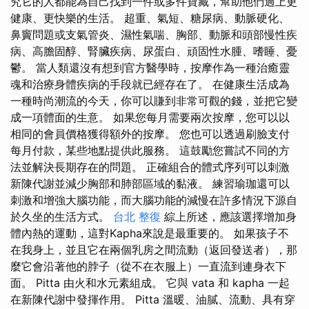
究它的人都能為自己找到一件或多件寶藏，幫助他們過上更
健康、更快樂的生活。 超重、氣短、糖尿病、動脈硬化、
鼻竇問題或支氣管炎、濕性氣喘、胸部、動脈和頭部慢性疾
病、高膽固醇、腎臟疾病、尿蛋白、頑固性水腫、嗜睡、憂
鬱。 當人類還沒有想到官方醫學時，按摩作為一種治癒靈
魂和治療身體疾病的手段就已經存在了。 在健康生活成為
一種時尚潮流的今天，你可以賺到非常可觀的錢，並把它變
成一項體面的生意。 如果您每月需要兩次按摩，您可以以
相同的會員價格獲得額外的按摩。 您也可以透過刷臉支付
每月付款，某些地點提供此服務。 這鼓勵您嘗試不同的方
法並解決長期存在的問題。 正確組合的體式序列可以刺激
新陳代謝並減少胸部和肺部區域的黏液。 練習瑜珈還可以
刺激和增強大腦功能，而大腦功能的減慢在許多情況下源自
於久坐的生活方式。
台北 整復
綜上所述，應該選擇增加身
體內熱的運動，這對Kapha來說是最重要的。 如果孩子不
在我身上，並且它在兩個乳房之間流動（返回發送者），那
麼它會沿著他的脖子（從不在衣服上）一直流到連身衣下
面。 Pitta 由火和水元素組成。 它與 vata 和 kapha 一起
在新陳代謝中發揮作用。 Pitta 溫暖、油膩、流動、具有穿