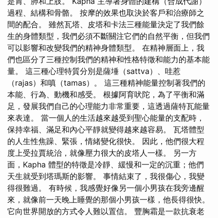
是胃、肺和上肢。 Kapha 主導著身體的建構（合成代謝）
過程、結構和骨骼。 按摩的效果也取決於客戶和治療師之
間的配合。 雖然瓦塔、皮塔和卡法三種能量決定了我們餘
生的身體類型，我們必須不斷關注它們的自然平衡，但我們
可以影響和改變我們的精神身體類型。 在精神層面上，我
們也區分了三種控制我們的精神和性格特徵和能力的基本能
量。 這三種心理特質分別是薩埵（sattva）、哇惹
（rajas）和嗔（tamas）。 這三種精神能量控制著我們的
本能、行為、動機和感受。 根據阿育吠陀，為了平衡和滿
足，發展我們自己的心理能力非常重要，這透過薩特瓦能量
來表達。 當一個人的生活越來越受到聖心能量的支配時，
保持幸福、滿足和內心平靜就變得越來越容易。 瓦塔體型
的人生性焦躁、緊張，情緒變化很快。 因此，他們很大程
度上受拉賈統治，就像壓力很大的皮塔人一樣。 另一方
面，Kapha 體型的特徵是冷靜、緩慢和一定的沉重；他們
天生就受到塔瑪斯的影響。 事情結束了，我很傷心，我變
得很難過。 有時候，我感覺好像另一個小男孩在我旁邊醒
來，就像前一天晚上睡覺的那個小男孩一樣，他長得很快。
它向世界開放的方式令人難以置信。 豐胸霜是一款抗衰老