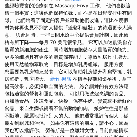
些經驗豐富的治療師在 Massage Envy 工作。 他們喜歡這
樣一個事實：這讓他們保持忙碌，而不是在日程安排中有間
隙。 他們培養了固定的客戶並幫助他們改進，這比在度假
村為你再也見不到的人提供「蓬鬆和健壯」的待遇更令人滿
意。 與此同時，一些日間水療中心提供會員計劃，因此價
格有所下降——每月 70 美元很常見。 它可以加速能夠儲存
脂質的新細胞的產生，同時增加細胞儲存大量脂質的能力。
更多的細胞具有更多的脂質儲存能力，導致乳房尺寸增大。
使用天然植物萃取物，目標是增加乳房組織。 服用方便，
您需要為乳房補充營養，它可以幫助乳房提升乳房堅挺，乳
房堅挺，乳房增大。
新竹 撥筋
在懷孕後期和懷孕後，為了
提高效果，必須採取全面的方法。 綜合訓練的有效方法應
包括適當的營養和運動包裹。 可以用微波爐烹調的食品、
再加熱食品、冷凍食品、快餐、保存牛奶、變質或不新鮮的
食品、來自生病或飼養不當的動物的肉。 嫉妒往往是那些
不斷地、嚴厲地批評別人的人。 他們通常批評每個人，從
朋友到親戚和伴侶。 如果你有這樣的朋友，請小心，因為
我也可以批評你。 勞倫斯是一位離婚女性，目前的感情狀