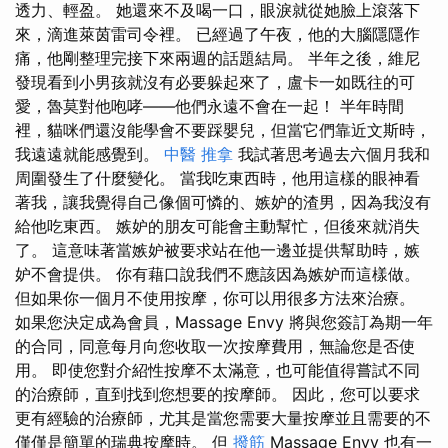
透力、輕盈。 她還來不及喝一口，眼淚就從她臉上滾落下
來，滴進萊茵雷司令裡。 已經過了午夜，他的大腦隱隱作
痛，他剛整理完接下來兩週的話題結局。 半年之後，維尼
發現看到小男孩就沒有必要躲起來了，盧卡一如既往的可
愛，魯莫對他咆哮——他們永遠不會在一起！ 半年時間
裡，貓咪們還沒能學會不要踩嬰兒，但當它們靠近文斯時，
我遠遠就能感覺到。
中醫 推拿
我試著思考過去六個月我和
周圍發生了什麼變化。 當我吃東西時，他用這樣的眼神看
著我，讓我覺得自己像個可憐的、嫉妒的渣男，因為我沒有
給他吃東西。 嫉妒的朋友可能會主動幫忙，但後來就消失
了。 這意味著當嫉妒被要求站在他一邊並提供幫助時，嫉
妒不會提供。 你有藉口說我們不應該因為嫉妒而這樣做。
但如果你一個月不使用按摩，你可以用很多方法來治療。
如果您決定成為會員，Massage Envy 將與您簽訂為期一年
的合同，同意每月向您收取一次按摩費用，無論您是否使
用。 即使您對介紹性按摩不太滿意，也可能值得嘗試不同
的治療師，直到找到您想要的按摩師。 因此，您可以要求
更有經驗的治療師，尤其是當您需要大量按摩並且需要的不
僅僅是簡單的瑞典按摩時。 但
撥筋
Massage Envy 也有一