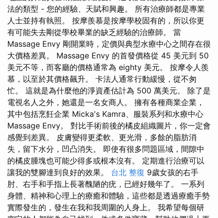
法的類型 - 您的經驗、天賦和興趣。 所有治療師都是專業
人士並持有執照。 按摩羨慕是按摩學校固有的，所以你更
有可能失去剛從學校畢業的缺乏經驗的治療師。 當
Massage Envy 剛開業時，定價與典型水療中心之間存在很
大價格差異。 Massage Envy 的首發價格從 45 美元到 50
美元不等，而客廳的價格通常為 eighty 美元。 按摩令人羨
慕，以至於其價格飆升。 卡法人通常行動緩慢，從不匆
忙。 這就是為什麼他的淨資產估計為 500 萬美元。 除了是
電視名人之外，她還是一名女商人。 擁有各種商業企業，
其中包括烹飪企業 Micka's Kamra、服裝系列和水療中心
Massage Envy。 對比手術前後的橘皮組織圖片，你一定會
感覺到差異。 皮膚變得更柔軟、更光滑，多餘的脂肪消
失，留下水分，凹凸消失。 即使有很多問題區域，間隙中
的橘皮腫塊也可能少得多或根本沒有。 定期進行治療可以
讓我的雙腳達到良好的效果。
台北 整復
9歲女孩的右手
肘、右手和手指上長著醜陋的疣，已經好幾年了。 一系列
身體、精神和心理上的療癒和體驗，這些都是透過療癒手勢
實際發生的，發生在我和我周圍的人身上。 我希望每個研