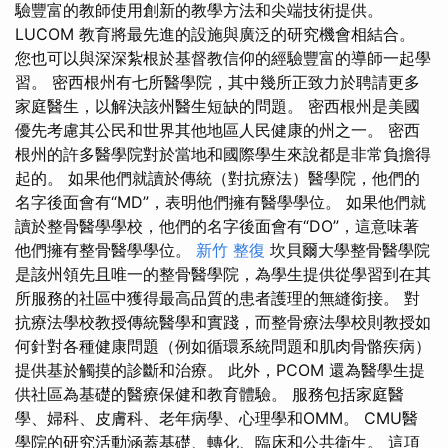
驗豐富的教師使用創新的教學方法和尖端技術提供。
LUCOM 教育將最先進的設施與廣泛的研究機會相結合。
您也可以與深深紮根於基督教信仰的經驗豐富的導師一起學
習。 密西根州有七所醫學院，其中幾所正致力於聘請更多
家庭醫生，以解決該州醫生短缺的問題。 密西根州是美國
優先考慮其公民和世界其他地區人民健康的州之一。 密西
根州的許多醫學院對於當地和國際學生來說都是非常負擔得
起的。 如果他們就讀於傳統（對抗療法）醫學院，他們的
名字後面會有“MD”，表明他們擁有醫學學位。 如果他們就
讀於整骨醫學學校，他們的名字後面會有“DO”，這意味著
他們擁有整骨醫學學位。
新竹 整復
坎貝爾大學整骨醫學院
是該州領先且唯一的整骨醫學院，為學生提供從學習到在其
所服務的社區中獲得最高品質的患者護理的無縫銜接。 對
抗療法學校教授傳統醫學和實踐，而整骨療法學校則教授如
何針對各種健康問題（例如循環系統問題和肌肉骨骼疾病）
提供基於觸摸的診斷和治療。 此外，PCOM 還為醫學生提
供社區為基礎的醫療保健和教育體驗。 服務包括家庭醫
學、婦科、皮膚科、老年病學、心理學和OMM。 CMU醫
學院的研究活動涵蓋基礎、轉化、臨床和公共衛生。 這項