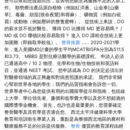
歷可以幫助您脫穎而出，並表明您願意為服務不足的人群工
作。 順勢療法產品源自植物（例如紅洋蔥、山金車[山藥
草]、毒藤、顛茄[致命夜鶯]和蕁麻）、礦物質（例如白砒
霜）或動物（例如壓碎的整隻蜜蜂）。 從技術上來說，DO
的薪水並不低於醫生。 獲得 DO 比獲得 MD 更容易嗎？ /
MD 或 DO 哪個比較容易取得？ 進入 DO 課程在技術上更
加困難（即錄取率較低）。
整骨推薦
…… 2020-2021學
年，進入美國MD計畫的學生平均MCAT和GPA分別為511.5
和3.73。 MBBS 是對抗療法醫學的基礎課程。 申請人必須
已通過高中 / 10 2 物理、化學和生物/生物技術和英語科
目，並通過 NEET 考試。 您申請成為 DO 的決定必須出於
對醫療領域的真正興趣和對病患照護的承諾。 我們非常關
心幫助世界各地的學生；我們的品質指南會告訴您一切。
世界學者中心為您提供有用的出國留學提示和指南，包括線
上大學、學位領先者、廉價和低學費大學以及您不想錯過的
國際獎學金機會。 首先，也許也是最重要的，您需要確定
整骨醫學及其哲學是否適合您。 西北太平洋健康科學大學
教育和培訓衛生專業人員，重點是為整個西北地區的農村和
醫療服務不足的社區提供服務。
整骨
優質的教育課程由經