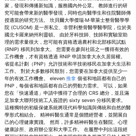
家，發現和傳播新知識，服務國內外公眾。 教師進行的研
究可能會帶來新的醫學發現，同時也向醫學生和住院醫師傳
授適當的研究方法。 坎貝爾大學傑瑞·M·華萊士整骨醫學學
院 (CUSOM) 是一所私立、非營利整骨醫學醫學院，位於美
國北卡羅來納州利靈頓。 由於牙科技師、技師和實驗室助
理的需求量很大，您可能有資格透過農村和北部移民試點
(RNIP) 移民到加拿大。 您需要在參與社區之一獲得有效的
工作機會，才有資格透過 RNIP 申請加拿大永久居留權。
省提名計劃（PNP）允許技術和半技術移民在加拿大生活和
工作。 對於大多數移民類別，您需要在加拿大提供至少一
年的有效工作機會。 eleven
推拿
個省和地區都有自己的
PNP，每個省和地區都有自己的勞動力需求。 可以，如果
您在「快速通道」申請中獲得了合理的 CRS 總分，並且滿
足加拿大聯邦技術工人簽證的 sixty seven 分移民要求。
這種獨特的初級保健系統將現代科學知識與傳統和自然的醫
學形式相結合。 精神科醫生通常是個體經營者，並開展自
己的心理健康實踐。 然而，許多精神科醫生在醫院、心理
健康診所、政府辦公室和大學工作。 在履歷中列出這段經