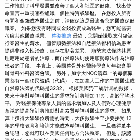
工作推動了科學發展並改善了個人和社區的健康。 找出使
命宣言中重視哪些組織、個性特質或學歷。 在您投入所有
時間和金錢成為醫生之前，請確保這是最適合您的醫療保健
職業。 如果您沒有時間或金錢投資成為醫生，您可能需要
考慮其他醫療職業。
整復推薦
最終，您開始賺取支付給該
行業醫生的薪水。 儘管順勢療法和自然療法都相信為患者
提供非侵入性治療，但存在顯著差異。 順勢療法僅將其原
理應用於患者的治療，而自然療法則使用順勢療法作為治療
患者的手段。 事實上，美國整骨外科醫師學會每年都會舉
辦骨科外科醫師會議。 另外，加拿大NOC清單上的每個職
業都有一個移民號碼（代碼），在加拿大工作的中國醫生或
自然療法師的代碼是3232。 根據美國勞工統計局的數據，
未來十年對精神科醫生的需求預計將增加 11%，高於平均水
平。 對醫療保健專業人員的需求增加以及人們對心理健康
意識的提高預計將推動對高素質精神科醫生的需求。 如果
算上獲得大學學位所需的時間，大多數學生至少要接受 12
年的學校教育和培訓才能成為精神科醫生。 一旦獲得董事
會認證，您就可以在美國任何地方合法執業。 但是，該認