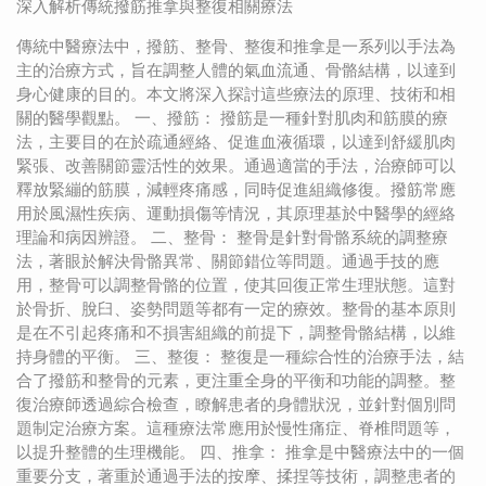
深入解析傳統撥筋推拿與整復相關療法
傳統中醫療法中，撥筋、整骨、整復和推拿是一系列以手法為
主的治療方式，旨在調整人體的氣血流通、骨骼結構，以達到
身心健康的目的。本文將深入探討這些療法的原理、技術和相
關的醫學觀點。 一、撥筋： 撥筋是一種針對肌肉和筋膜的療
法，主要目的在於疏通經絡、促進血液循環，以達到舒緩肌肉
緊張、改善關節靈活性的效果。通過適當的手法，治療師可以
釋放緊繃的筋膜，減輕疼痛感，同時促進組織修復。撥筋常應
用於風濕性疾病、運動損傷等情況，其原理基於中醫學的經絡
理論和病因辨證。 二、整骨： 整骨是針對骨骼系統的調整療
法，著眼於解決骨骼異常、關節錯位等問題。通過手技的應
用，整骨可以調整骨骼的位置，使其回復正常生理狀態。這對
於骨折、脫臼、姿勢問題等都有一定的療效。整骨的基本原則
是在不引起疼痛和不損害組織的前提下，調整骨骼結構，以維
持身體的平衡。 三、整復： 整復是一種綜合性的治療手法，結
合了撥筋和整骨的元素，更注重全身的平衡和功能的調整。整
復治療師透過綜合檢查，瞭解患者的身體狀況，並針對個別問
題制定治療方案。這種療法常應用於慢性痛症、脊椎問題等，
以提升整體的生理機能。 四、推拿： 推拿是中醫療法中的一個
重要分支，著重於通過手法的按摩、揉捏等技術，調整患者的