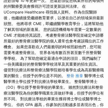
證必須每 10 年更新一次。 您還必須從您執業所在的每個州
的州醫療委員會獲得許可證並更新該州法律。 在
UCompare Healthcare 尋找個人資料。 作為住院醫師
後，他繼續接受繼續教育要求，以便在自己的領域保持最新
狀態。 他將尋求 CME，即繼續醫學教育學分，這將幫助他
了解其領域的新進展。 您的認證機構每年需要一定數量的
CME 才能維持其認證。 考慮整骨療法醫學院並確定申請哪
所最好的整骨療法醫學院的個人通常也會考慮該職位的工作
機會。 如果您喜歡在人們最脆弱的時候照顧他們，您可能
需要考慮整骨療法。 世界各地有數百所甚至數千所整骨醫
學學校。 為了幫助您確定最適合申請的項目，我們編制了
一份美國最好的整骨醫學學校清單及其重要的招生資訊。
儘管對抗療法和整骨療法醫學院都培養學生成為高薪醫療職
業的醫生，但授予的學位是不同的。
整骨 推拿
醫學博士或
醫學博士學位授予對抗療法學校畢業生。 整骨醫學博士
（DO）學位授予整骨學校的畢業生。 雖然對抗療法和整骨
療法醫學院為你的醫學職業生涯做好準備，但授予的學位有
所不同。 對抗療法學校的畢業生獲得博士學位或醫學博士
學位。 你的 GPA 越高，你參加的活動越多並表現出色，你