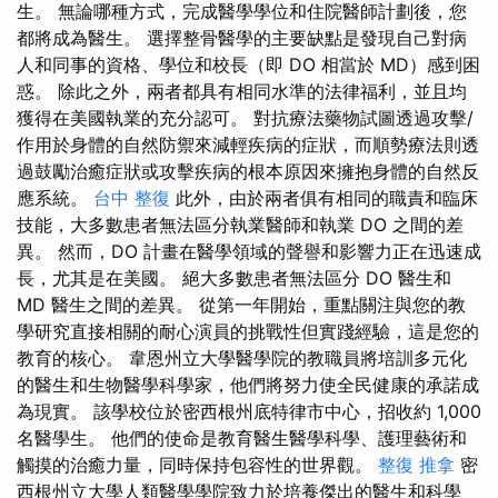
生。 無論哪種方式，完成醫學學位和住院醫師計劃後，您
都將成為醫生。 選擇整骨醫學的主要缺點是發現自己對病
人和同事的資格、學位和校長（即 DO 相當於 MD）感到困
惑。 除此之外，兩者都具有相同水準的法律福利，並且均
獲得在美國執業的充分認可。 對抗療法藥物試圖透過攻擊/
作用於身體的自然防禦來減輕疾病的症狀，而順勢療法則透
過鼓勵治癒症狀或攻擊疾病的根本原因來擁抱身體的自然反
應系統。
台中 整復
此外，由於兩者俱有相同的職責和臨床
技能，大多數患者無法區分執業醫師和執業 DO 之間的差
異。 然而，DO 計畫在醫學領域的聲譽和影響力正在迅速成
長，尤其是在美國。 絕大多數患者無法區分 DO 醫生和
MD 醫生之間的差異。 從第一年開始，重點關注與您的教
學研究直接相關的耐心演員的挑戰性但實踐經驗，這是您的
教育的核心。 韋恩州立大學醫學院的教職員將培訓多元化
的醫生和生物醫學科學家，他們將努力使全民健康的承諾成
為現實。 該學校位於密西根州底特律市中心，招收約 1,000
名醫學生。 他們的使命是教育醫生醫學科學、護理藝術和
觸摸的治癒力量，同時保持包容性的世界觀。
整復 推拿
密
西根州立大學人類醫學學院致力於培養傑出的醫生和科學