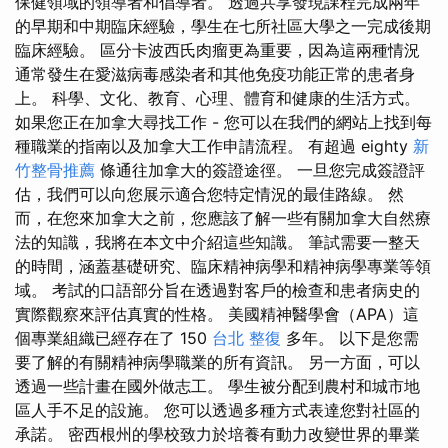
保健領域的領導者和倡導者。 透過共享發現課​​程完成兩年
的早期和中期臨床經驗，學生在七所社區大學之一完成後期
臨床經驗。 區分卡波西氏肉瘤更為重要，因為這兩種情況
通常發生在愛滋病毒感染者和其他免疫功能正常的患者身
上。 科學、文化、教育、心理、體育和健康的生活方式。
如果您正在加拿大尋找工作 - 您可以在我們的網站上找到每
種職業的指南以及加拿大工作申請流程。 有超過 eighty
新
竹整骨推薦
條通往加拿大的簽證途徑。 一旦您完成簽證評
估，我們可以向您展示適合您特定情況的最佳路線。 然
而，在您來加拿大之前，您應該了解一些有關加拿大自然療
法的知識，我將在本文中介紹這些知識。 筆試需要一整天
的時間，涵蓋基礎研究、臨床精神病學和精神病學專業等領
域。 考試的口語部分旨在透過對客戶的檢查和患者病史的
實際觀察來評估真實的性格。 美國精神醫學會（APA）這
個專業組織已經存在了 150
台北 整復
多年。 以下是您需
要了解的有關精神病學職業的所有資訊。 另一方面，可以
透過一些計畫在國外做志工。 學生被分配到農村和城市地
區人手不足的設施。 您可以透過多種方式表達您對社區的
承諾。 密西根州的學校致力於培養有動力改變世界的畢業