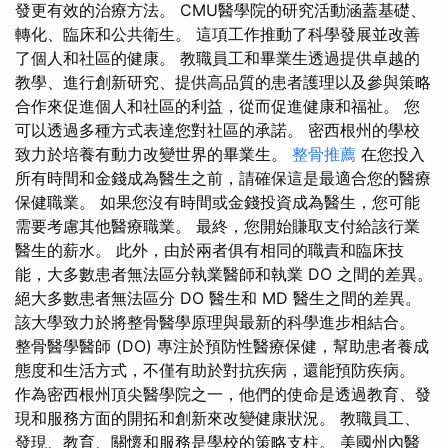
發更有效的治療方法。 CMU醫學院的研究活動涵蓋基礎、
轉化、臨床和公共衛生。 這項工作推動了科學發展並改善
了個人和社區的健康。 教職員工和畢業生透過提供卓越的
教學、進行創新研究、提供高品質的患者護理以及參與策略
合作來促進個人和社區的利益，從而促進健康和福祉。 您
可以透過多種方式表達您對社區的承諾。 密西根州的學校
致力於培養有動力改變世界的畢業生。
整骨推薦
在您投入
所有時間和金錢成為醫生之前，請確保這是最適合您的醫療
保健職業。 如果您沒有時間或金錢投資成為醫生，您可能
需要考慮其他醫療職業。 最終，您開始賺取支付給該行業
醫生的薪水。 此外，由於兩者俱有相同的職責和臨床技
能，大多數患者無法區分執業醫師和執業 DO 之間的差異。
絕大多數患者無法區分 DO 醫生和 MD 醫生之間的差異。
該大學致力於將整骨醫學原理與最新的科學進步相結合。
整骨醫學醫師 (DO) 專注於預防性醫療保健，幫助患者養成
態度和生活方式，不僅有助於對抗疾病，還能預防疾病。
作為密西根州頂尖醫學院之一，他們的使命是透過教育、發
現和服務方面的開拓和創新來改變健康狀況。 教職員工、
發現、教育、關懷和服務是學校的策略支柱。 美國州內醫