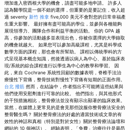
增加進入密西根大學的機會，請盡可能多地申請。 許多人
認為醫學院是一個不錯的選擇，但重要的是要記住，收入超
過 seventy
新竹 推拿
five,000 美元不會對您的日常幸福產
生重大影響。 最好擁有盡可能高的學位，並參與各種能夠
展現領導力、團隊合作和利益平衡的活動。 你的 GPA 越
高，你參加的活動越多並表現出色，你被你選擇的大學錄取
的機會就越大。 如果您可以參加高級課程，尤其是科學或
數學方面的課程，那也會有所幫助。 課程以傳統學科的方
式呈現基本概念知識，然後透過以病人為中心、基於臨床表
現/系統的綜合課程進行以學生為中心的教學和學習。 因
此，來自 Cochrane 系統性回顧的數據表明，脊椎手法治
療慢性下背痛，整骨技術對慢性下背痛有短期的正面作用。
台北 撥筋
然而，在結論中，作者指出不可能將這些結果與
他們使用安慰劑進行可靠的比較。 他們指出，與其他形式
的干預措施相比，整骨療法並沒有顯示出顯著的臨床效果。
當然，在媒體上更常見的是會見那些說服你整骨療法安全的
整骨醫生嗎？ 關於整骨療法的好處的適當技術或文章的有
效性的神話和真相（特別是對於女性）關於整骨療法論壇和
網站的 10 個神話）。 經驗表明，「免費」治療往往是最昂