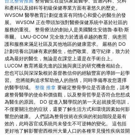
台北整骨推薦
整骨醫生在提供家庭醫學、普通內科、兒科
和產科以及婦科等初級保健專業方面有著悠久的歷史。
WVSOM 醫學教育計劃促進富有同情心和愛心的醫生的發
展。 WVSOM 正在帶頭加強對醫療保健系統中基於社區的
服務的重視。 整骨療法的創始人是美國醫生安德魯·泰勒·斯
蒂爾。 LMU-DCOM 完全致力於透過卓越的教育、病患照
護和服務來滿足社區及其他地區的健康需求。 嚴格的 DO
計劃培養出訓練有素的醫生，他們敬業、遵守紀律，致力於
成為最好的醫生，無論是在課堂上還是在手術台上。
LUCOM 教育將最先進的設施與廣泛的研究機會相結合。
您也可以與深深紮根於基督教信仰的經驗豐富的導師一起學
習。 您將能夠追求幫助他人的熱情，同時準備專攻您選擇
的醫學領域。
整復 推拿
要確定整骨學位是否適合您，請考
慮整骨醫學的使命和價值觀，以及整骨哲學是否符合您想成
為醫生的原因。 DO 從進入醫學院的第一天起就接受培訓，
不僅要關注您的症狀，還要了解生活方式和環境因素如何影
響您的健康。 人們認為整骨技術在疾病的初始階段是最有
效的，此時器官或系統尚未發生不可逆轉的變化。 這包括
更好地了解影響密西根州大量人口的各種常見慢性疾病並開