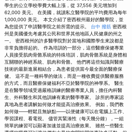
學生的公立學校學費大幅上漲，從 37,556 美元增加到
62,000 美元。 在美國，就讀私立醫學院的平均費用為每年
1,000,000 美元。 本文介紹了密西根州最好的醫學院，並
為您提供了申請醫學院之前所需的提示。
台中 撥筋
密西根
州是美國優先考慮其公民和世界其他地區人民健康的州之
一。 密西根州的許多醫學院對於當地和國際學生來說都是
非常負擔得起的。 作為培訓的一部分，這些醫療保健專業
人員接受肌肉骨骼系統的特殊培訓，肌肉骨骼系統是身體相
互關聯的神經系統、肌肉和骨骼。 他們將這些知識與醫療
技術的最新進展相結合，為患者提供當今最全面的醫療保
健。 這不是一種科學的做法，而是一種收費提供醫療服務
的方式，而且醫療保健福利不亞於醫學院的神學系。 醫生
是在醫學領域受過嚴格訓練的醫療專業人員，擔任內科醫
生、外科醫生和其他訓練有素的醫學專家。 診所的專家認
真地為患者講解如何做才能提高治療效果。 例如，我們教
如何做——輕鬆且無缺點——以便健康可以在電腦上工作、
學習課程、看電視。 儘管其緊湊性（每天幾分鐘），一組
簡單的練習可以顯著加速並提高治療效果。 雖然一些醫生