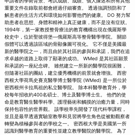
申請者的學術背景、考試成績、成績、個人陳述和所有其他
重要文件在錄取前都會經過仔細審查。 透過強調預防和了
解患者的生活方式和環境如何影響他們的健康。 DO 努力幫
助患者在思想、身體和精神上真正健康，而不是沒有症狀。
1994年，第一家教授整骨療法的教育機構出現在俄羅斯學
校史中，位於聖彼得堡—俄羅斯高等整骨醫學學院。 關節
假體可以透過該區域的骨顯像圖可視化。 它不僅是美國最
新的醫學院之一，而且由於其社區的參與和承諾，我們在追
求卓越的道路上取得了顯著的成功。 WMed 是其社區願景
和承諾的一座紀念碑。 雖然建立一所新的醫學院很困難，
但隨著社區的團結，建立優秀機構的前景就會增強。 西密
西根大學荷馬史賽克醫學博士醫學院 (WMed) 是一所位於
密西根州卡拉馬祖的私立醫學院。 除本科醫學教育外，學
校每年招收約400名碩士、博士及醫學博士生。 他們的使
命是教育醫生醫學科學、護理藝術和觸摸的治癒力量，同時
保持包容性的世界觀。 該學校率先開發了現代科學課程，
並且是最早透過實驗室教學和見習將學生角色從被動觀察者
轉變為積極參與者的學校之一。 密西根大學是美國第一所
認識到醫學教育的重要性並建立教學醫院的醫學院。 為了