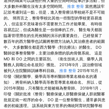
選擇的職業可以讓他們有大量的空閒時間從事許多活動，但
大多數外科醫生沒有太多空閒時間。
推拿 整骨
當然應該牢
記並考慮到這一點，但是，進入整骨療法學校絕不是不可能
的。 簡而言之，整骨學校比其他一些類型的學校更容易進
入，但這並不意味著你不需要努力工作才能畢業。 有時很
容易忘記，但成為醫生是一份很棒的工作。 醫生每天都面
臨著管理潛在的生死攸關的演示的重要責任。 已經發展了
數百年的西方醫學也試圖將整體方法納入其治療患者的範圍
中。 大多數醫生都是西方醫學（對抗療法）的醫生。 DO
醫師從事整骨醫學，主要治療身體的肌肉骨骼系統。 這是
MD 和 DO 之間的主要區別。 《衛生技術人員、藥學人員
醫務人員職位命名規則》獲批。 2013年9月，該治療領域
被列入住院醫師訓練專科目錄。
推拿 整骨
2015年10月，
印發《關於醫學、藥學高等專科醫師專業名稱命名的通
知》，將骨科納入醫學高等教育專業名稱命名。 所以，從
2015年開始，只有醫生才能被稱為整骨師。 2018年1月，
印發《關於批准《整骨》醫療保健人群醫療保健人群就醫審
批規定統一程序的命令。 DO 是一位整骨醫生，通常參與患
者的初級護理。 該系統與東方世界的傳統阿育吠陀醫學相