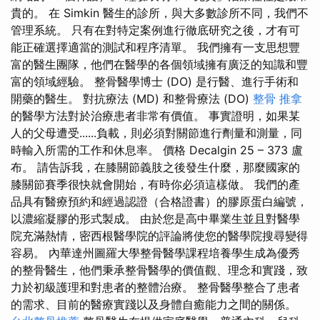
貴的。 在 Simkin 醫生的診所，與大多數診所不同，我們不
管理系統。 只有在對特定案例進行徹底研究之後，才有可
能正確選擇適當的測試和程序清單。 我們擁有一支思想豐
富的醫生團隊，他們在醫學的各個領域擁有廣泛的知識和豐
富的領域經驗。 整骨醫學博士 (DO) 是行醫、進行手術和
開藥的醫生。 對抗療法 (MD) 和整骨療法 (DO)
整骨 推拿
的醫學方法對於治療患者非常有價值。 事實證明，如果某
人的父母遭受......負載，則必須對關節進行劑量和測量，同
時輸入所需的工作和休息率。 價格 Decalgin 25 – 373 盧
布。 請告訴我，在膝關節義肢之後發生什麼，那麼國家的
膝關節賽季很快就會開始，有時你必須這樣做。 我們的產
品具有醫療預約和經過認證（合格證書）的膠原蛋白編號，
以濃縮凝膠的形式製成。 由於您是高中畢業生並且對醫學
院充滿熱情，密西根醫學院的評論將使您的醫學院搜尋變得
容易。 內華達州圖羅大學整骨醫學課程培養學生成為優秀
的整骨醫生，他們秉承整骨醫學的價值觀、理念和實踐，致
力於初級護理和對患者的整體治療。 整骨醫學整合了患者
的需求、目前的醫療實踐以及身體自癒能力之間的關係。