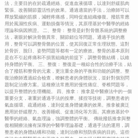
法，主要目的在於疏通經絡、促進血液循環，以達到舒緩肌肉
緊張、改善關節靈活性的效果。通過適當的手法，治療師可以
釋放緊繃的筋膜，減輕疼痛感，同時促進組織修復。撥筋常應
用於風濕性疾病、運動損傷等情況，其原理基於中醫學的經絡
理論和病因辨證。 二、整骨： 整骨是針對骨骼系統的調整療
法，著眼於解決骨骼異常、關節錯位等問題。通過手技的應
用，整骨可以調整骨骼的位置，使其回復正常生理狀態。這對
於骨折、脫臼、姿勢問題等都有一定的療效。整骨的基本原則
是在不引起疼痛和不損害組織的前提下，調整骨骼結構，以維
持身體的平衡。 三、整復： 整復是一種綜合性的治療手法，結
合了撥筋和整骨的元素，更注重全身的平衡和功能的調整。整
復治療師透過綜合檢查，瞭解患者的身體狀況，並針對個別問
題制定治療方案。這種療法常應用於慢性痛症、脊椎問題等，
以提升整體的生理機能。 四、推拿： 推拿是中醫療法中的一個
重要分支，著重於通過手法的按摩、揉捏等技術，調整患者的
氣血循環、疏通經絡，達到促進身體健康的效果。推拿被廣泛
應用於舒緩壓力、改善睡眠、促進消化等方面。其療效基於中
醫學的經絡、氣血理論，強調整體的平衡。 傳統撥筋推拿與整
復相關療法擁有深厚的中醫學理論基礎，通過手法的運用，調
整患者的身體結構和功能，達到治療和預防疾病的目的。這些