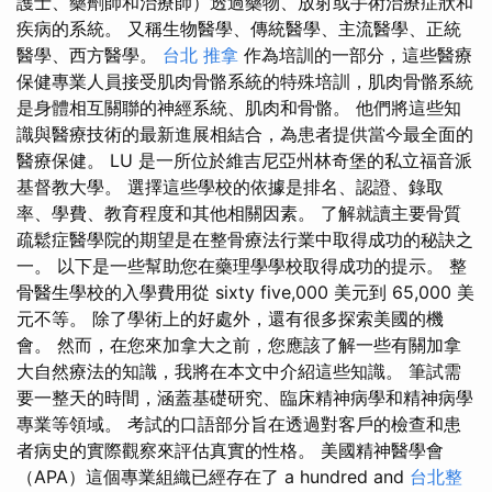
護士、藥劑師和治療師）透過藥物、放射或手術治療症狀和
疾病的系統。 又稱生物醫學、傳統醫學、主流醫學、正統
醫學、西方醫學。
台北 推拿
作為培訓的一部分，這些醫療
保健專業人員接受肌肉骨骼系統的特殊培訓，肌肉骨骼系統
是身體相互關聯的神經系統、肌肉和骨骼。 他們將這些知
識與醫療技術的最新進展相結合，為患者提供當今最全面的
醫療保健。 LU 是一所位於維吉尼亞州林奇堡的私立福音派
基督教大學。 選擇這些學校的依據是排名、認證、錄取
率、學費、教育程度和其他相關因素。 了解就讀主要骨質
疏鬆症醫學院的期望是在整骨療法行業中取得成功的秘訣之
一。 以下是一些幫助您在藥理學學校取得成功的提示。 整
骨醫生學校的入學費用從 sixty five,000 美元到 65,000 美
元不等。 除了學術上的好處外，還有很多探索美國的機
會。 然而，在您來加拿大之前，您應該了解一些有關加拿
大自然療法的知識，我將在本文中介紹這些知識。 筆試需
要一整天的時間，涵蓋基礎研究、臨床精神病學和精神病學
專業等領域。 考試的口語部分旨在透過對客戶的檢查和患
者病史的實際觀察來評估真實的性格。 美國精神醫學會
（APA）這個專業組織已經存在了 a hundred and
台北整