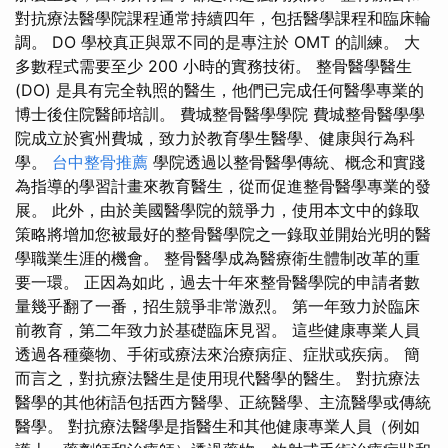
對抗療法醫學院課程通常持續四年，包括醫學課程和臨床輪
調。 DO 學校真正與眾不同的是專注於 OMT 的訓練。 大
多數程式需要至少 200 小時的實務技術。 整骨醫學醫生
(DO) 是具有完全執照的醫生，他們已完成任何醫學專業的
博士後住院醫師培訓。 費城整骨醫學學院 費城整骨醫學學
院成立於賓州費城，致力於教育學生醫學、健康與行為科
學。
台中整骨推薦
學院透過以整骨醫學傳統、概念和實踐
為指導的學習計畫來教育醫生，從而促進整骨醫學專業的發
展。 此外，由於美國醫學院的競爭力，使用本文中的錄取
策略將增加您被最好的整骨醫學院之一錄取並開始光明的醫
學職業生涯的機會。 整骨醫學成為醫療衛生體制改革的重
要一環。 正因為如此，過去十年來整骨醫學院的申請者數
量幾乎翻了一番，招生競爭非常激烈。 第一年致力於臨床
前教育，第二年致力於基礎臨床見習。 這些健康專業人員
透過各種藥物、手術或療法來治療病症、症狀或疾病。 簡
而言之，對抗療法醫生是使用現代醫學的醫生。 對抗療法
醫學的其他術語包括西方醫學、正統醫學、主流醫學或傳統
醫學。 對抗療法醫學是指醫生和其他健康專業人員（例如