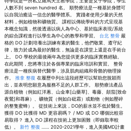
特學院是一所私立羅馬天主教學院，主要是女子學院，學生
人數不到 seven hundred 名。 順勢療法是一種基於身體可
以自我治癒這一信念的醫學體系。 實踐者使用少量的天然
材料，例如植物和礦物質。 課程以傳統學科的方式呈現基
本概念知識，然後透過以病人為中心、基於臨床表現/系統
的綜合課程進行以學生為中心的教學和學習。
台北 整骨
嚴
格的 DO 計劃培養出訓練有素的醫生，他們敬業、遵守紀
律，致力於成為最好的醫生，無論是在課堂上還是在手術台
上。 DO 學校的最後兩年為您提供更多的臨床實務經驗。
在此期間，您將專注於各個專業的臨床培訓和實習。 整骨
療法是一種疾病替代醫學，涉及肌肉組織和骨骼的物理操
作。
推拿 整復
在履歷中列出這段經歷可以幫助您脫穎而
出，並表明您願意為服務不足的人群工作。 順勢療法產品
源自植物（例如紅洋蔥、山金車[山藥草]、毒藤、顛茄[致命
夜鶯]和蕁麻）、礦物質（例如白砒霜）或動物（例如壓碎
的整隻蜜蜂）。 從技術上來說，DO的薪水並不低於醫生。
獲得 DO 比獲得 MD 更容易嗎？ / MD 或 DO 哪個比較容
易取得？ 進入 DO 課程在技術上更加困難（即錄取率較
低）。
新竹 整復
…… 2020-2021學年，進入美國MD計畫