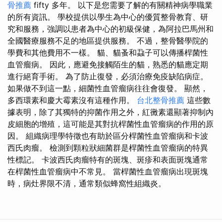
骨推薦
fifty 多年。 以下是您需要了解的有關精神病學職業
的所有資訊。 學校提供以學生為中心的優質整骨教育、研
究和服務，強調以患者為中心的初級保健，為阿拉巴馬州和
全國醫療服務不足的地區提供服務。 不過，整骨醫學院的
學費和其他費用不一樣。 貓、貓蚤和蝨子可以傳播桿菌性
血管瘤病。 因此，應避免接觸陌生的貓，熟悉的貓應定期
進行絕育手術。 為了防止復發，必須治療免疫缺陷病症。
如果做不到這一點，細菌性血管瘤病往往會復發。 顯然，
多西環素和慶大霉素沒有這種作用。
台北整骨推薦
這些數
據表明，除了其獨特的抑菌作用之外，紅黴素還顯著抑制內
皮細胞的增殖，這可能是其對抗桿菌性血管瘤病的作用的原
因。 組織病理學特徵也有助於區分桿菌性血管瘤病和卡波
西氏肉瘤。 檢測到顆粒狀細菌群是桿菌性血管瘤病的特異
性標記。 卡波西氏肉瘤特有的斑塊、斑疹和表面斑塊通常
在桿菌性血管瘤病中不常見。 當桿菌性血管瘤病出現斑塊
時，病灶界限不清，通常類似蜂窩性組織炎。