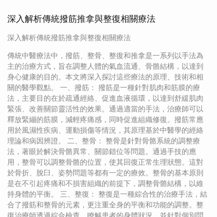
深入解析傳統撥筋推拿與整復相關療法
深入解析傳統撥筋推拿與整復相關療法
傳統中醫療法中，撥筋、整骨、整復和推拿是一系列以手法為
主的治療方式，旨在調整人體的氣血流通、骨骼結構，以達到
身心健康的目的。本文將深入探討這些療法的原理、技術和相
關的醫學觀點。 一、撥筋： 撥筋是一種針對肌肉和筋膜的療
法，主要目的在於疏通經絡、促進血液循環，以達到舒緩肌肉
緊張、改善關節靈活性的效果。通過適當的手法，治療師可以
釋放緊繃的筋膜，減輕疼痛感，同時促進組織修復。撥筋常應
用於風濕性疾病、運動損傷等情況，其原理基於中醫學的經絡
理論和病因辨證。 二、整骨： 整骨是針對骨骼系統的調整療
法，著眼於解決骨骼異常、關節錯位等問題。通過手技的應
用，整骨可以調整骨骼的位置，使其回復正常生理狀態。這對
於骨折、脫臼、姿勢問題等都有一定的療效。整骨的基本原則
是在不引起疼痛和不損害組織的前提下，調整骨骼結構，以維
持身體的平衡。 三、整復： 整復是一種綜合性的治療手法，結
合了撥筋和整骨的元素，更注重全身的平衡和功能的調整。整
復治療師透過綜合檢查，瞭解患者的身體狀況，並針對個別問