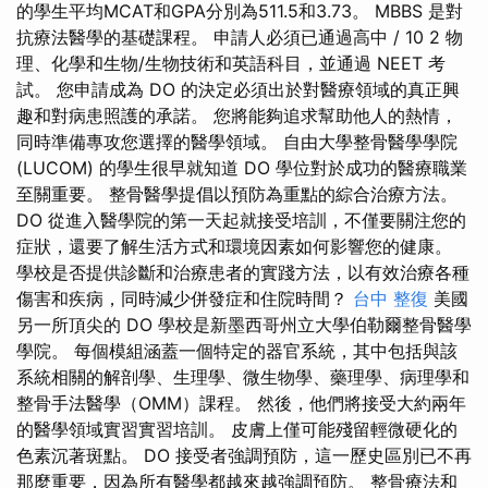
的學生平均MCAT和GPA分別為511.5和3.73。 MBBS 是對
抗療法醫學的基礎課程。 申請人必須已通過高中 / 10 2 物
理、化學和生物/生物技術和英語科目，並通過 NEET 考
試。 您申請成為 DO 的決定必須出於對醫療領域的真正興
趣和對病患照護的承諾。 您將能夠追求幫助他人的熱情，
同時準備專攻您選擇的醫學領域。 自由大學整骨醫學學院
(LUCOM) 的學生很早就知道 DO 學位對於成功的醫療職業
至關重要。 整骨醫學提倡以預防為重點的綜合治療方法。
DO 從進入醫學院的第一天起就接受培訓，不僅要關注您的
症狀，還要了解生活方式和環境因素如何影響您的健康。
學校是否提供診斷和治療患者的實踐方法，以有效治療各種
傷害和疾病，同時減少併發症和住院時間？
台中 整復
美國
另一所頂尖的 DO 學校是新墨西哥州立大學伯勒爾整骨醫學
學院。 每個模組涵蓋一個特定的器官系統，其中包括與該
系統相關的解剖學、生理學、微生物學、藥理學、病理學和
整骨手法醫學（OMM）課程。 然後，他們將接受大約兩年
的醫學領域實習實習培訓。 皮膚上僅可能殘留輕微硬化的
色素沉著斑點。 DO 接受者強調預防，這一歷史區別已不再
那麼重要，因為所有醫學都越來越強調預防。 整骨療法和